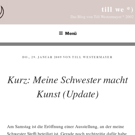
Zum
till we *)
Inhalt
Das Blog von Till Westermayer * 2002
springen
Menü
VERÖFFENTLICHT
DO., 29. JANUAR 2009
VON
TILL WESTERMAYER
AM
Kurz: Meine Schwester macht
Kunst (Update)
Am Sams­tag ist die Eröff­nung einer Aus­stel­lung, an der mei­ne
Schwes­ter Stef­fi betei­ligt ist. Gera­de noch recht­zei­tig dafür habe