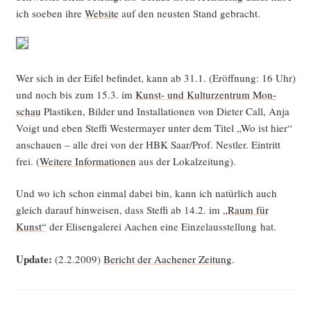
ich soeben ihre
Web­site
auf den neus­ten Stand gebracht.
Wer sich in der Eifel befin­det, kann ab 31.1. (Eröff­nung: 16 Uhr)
und noch bis zum 15.3. im
Kunst- und Kul­tur­zen­trum Mon­
schau
Plas­ti­ken, Bil­der und Instal­la­tio­nen von Die­ter Call, Anja
Voigt und eben Stef­fi Wes­ter­may­er unter dem Titel „Wo ist hier“
anschau­en – alle drei von der HBK Saar/Prof. Nest­ler. Ein­tritt
frei. (
Wei­te­re Infor­ma­tio­nen
aus der Lokalzeitung).
Und wo ich schon ein­mal dabei bin, kann ich natür­lich auch
gleich dar­auf hin­wei­sen, dass Stef­fi ab 14.2. im
„Raum für
Kunst“
der Eli­sen­ga­le­rei Aachen eine Ein­zel­aus­stel­lung hat.
Update:
(2.2.2009)
Bericht der Aache­ner Zei­tung
.