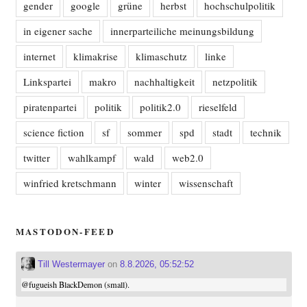
gender
google
grüne
herbst
hochschulpolitik
in eigener sache
innerparteiliche meinungsbildung
internet
klimakrise
klimaschutz
linke
Linkspartei
makro
nachhaltigkeit
netzpolitik
piratenpartei
politik
politik2.0
rieselfeld
science fiction
sf
sommer
spd
stadt
technik
twitter
wahlkampf
wald
web2.0
winfried kretschmann
winter
wissenschaft
MASTODON-FEED
Till Westermayer
on
8.8.2026, 05:52:52
@
fugueish
BlackDemon (small).