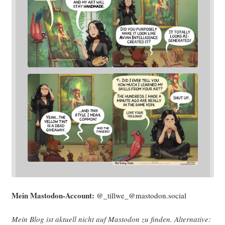
Mein Mast­o­don-Account:
@_tillwe_@mastodon.social
Mein Blog ist aktu­ell nicht auf Mast­o­don zu fin­den. Alter­na­ti­ve: