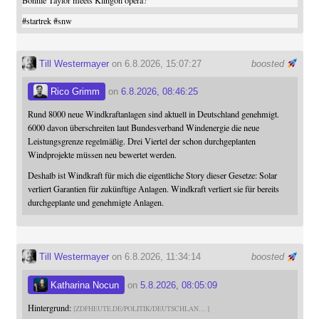
#
startrek
#
snw
Till Westermayer
on 6.8.2026, 15:07:27
boosted
Rico Grimm
on
6.8.2026, 08:46:25
Rund 8000 neue Windkraftanlagen sind aktuell in Deutschland genehmigt.
6000 davon überschreiten laut Bundesverband Windenergie die neue
Leistungsgrenze regelmäßig. Drei Viertel der schon durchgeplanten
Windprojekte müssen neu bewertet werden.
Deshalb ist Windkraft für mich die eigentliche Story dieser Gesetze: Solar
verliert Garantien für zukünftige Anlagen. Windkraft verliert sie für bereits
durchgeplante und genehmigte Anlagen.
Till Westermayer
on 6.8.2026, 11:34:14
boosted
Katharina Nocun
on
5.8.2026, 08:05:09
Hintergrund:
ZDFHEUTE.DE/POLITIK/DEUTSCHLAN