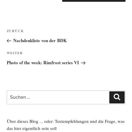
Beitragsnavigation
Vorheriger
ZURÜCK
Beitrag
Nachdenkliste von der BDK
Nächster
WEITER
Beitrag
Photo of the week: Rimfrost series VI
Suche
Such
nach:
Über dieses Blog ... oder: Textempfehlungen und die Frage, was
das hier eigentlich sein soll