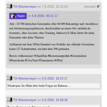
Till Westermayer
on 7.8.2026, 10:12:43
boosted
Haplo
on
5.8.2026, 08:21:17
Alle ~10.700 deutschen Gemeinden, über 60.000 Ratsanträge und -beschlüsse
mit Abstimmungsergebnissen, durchsuchbar an einem Ort: ratsblick.de -
kostenlos, ohne Account, ohne Tracking, Inklusive E-Mail-Alerts für deine
Gemeinde oder deine Themen
Aufbauend auf dem OParl-Standard von
@
okfde
: das offizielle Verzeichnis
kennt 127 Schnittstellen, ich habe über 500 gefunden.
Boosts willkommen!
#
OpenData
#
Kommunalpolitik
#
Gemeinderat
#
Demokratie
#
CivicTech
#
Transparenz
#
OParl
Till Westermayer
on
6.8.2026, 18:23:17
@
kaibojens
Im Mittel über beide Folgen im Rahmen ...
Till Westermayer
on
6.8.2026, 16:58:28
Bonnie Taylor meets Klingon opera?