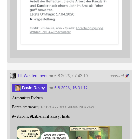
Till Westermayer
on 6.8.2026, 07:43:10
boosted
David Revoy
on
5.8.2026, 16:01:12
Authenticity Problem
Bonus timelapse:
PEPPERCARROT.COM/EN/MINIFANTAS
#
webcomic
#
krita
#
miniFantasyTheater