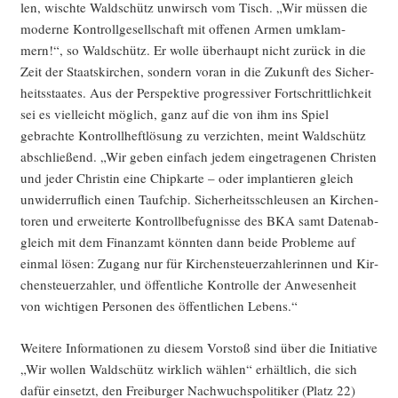
len, wisch­te Wald­schütz unwirsch vom Tisch. „Wir müs­sen die
moder­ne Kon­troll­ge­sell­schaft mit offe­nen Armen umklam­
mern!“, so Wald­schütz. Er wol­le über­haupt nicht zurück in die
Zeit der Staats­kir­chen, son­dern vor­an in die Zukunft des Sicher­
heits­staa­tes. Aus der Per­spek­ti­ve pro­gres­si­ver Fort­schritt­lich­keit
sei es viel­leicht mög­lich, ganz auf die von ihm ins Spiel
gebrach­te Kon­troll­heft­lö­sung zu ver­zich­ten, meint Wald­schütz
abschlie­ßend. „Wir geben ein­fach jedem ein­ge­tra­ge­nen Chris­ten
und jeder Chris­tin eine Chip­kar­te – oder implan­tie­ren gleich
unwi­der­ruf­lich einen Tauf­chip. Sicher­heits­schleu­sen an Kir­chen­
to­ren und erwei­ter­te Kon­troll­be­fug­nis­se des BKA samt Daten­ab­
gleich mit dem Finanz­amt könn­ten dann bei­de Pro­ble­me auf
ein­mal lösen: Zugang nur für Kir­chen­steu­er­zah­le­rin­nen und Kir­
chen­steu­er­zah­ler, und öffent­li­che Kon­trol­le der Anwe­sen­heit
von wich­ti­gen Per­so­nen des öffent­li­chen Lebens.“
Wei­te­re Infor­ma­tio­nen zu die­sem Vor­stoß sind über die Initia­ti­ve
„Wir wol­len Wald­schütz wirk­lich wäh­len“ erhält­lich, die sich
dafür ein­setzt, den Frei­bur­ger Nach­wuchs­po­li­ti­ker (Platz 22)