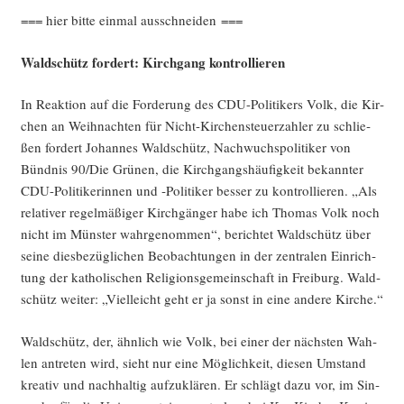
=== hier bit­te ein­mal ausschneiden ===
Wald­schütz for­dert: Kirch­gang kontrollieren
In Reak­ti­on auf die For­de­rung des CDU-Poli­ti­kers Volk, die Kir­
chen an Weih­nach­ten für Nicht-Kir­chen­steu­er­zah­ler zu schlie­
ßen for­dert Johan­nes Wald­schütz, Nach­wuchs­po­li­ti­ker von
Bünd­nis 90/Die Grü­nen, die Kirch­gangs­häu­fig­keit bekann­ter
CDU-Poli­ti­ke­rin­nen und ‑Poli­ti­ker bes­ser zu kon­trol­lie­ren. „Als
rela­ti­ver regel­mä­ßi­ger Kirch­gän­ger habe ich Tho­mas Volk noch
nicht im Müns­ter wahr­ge­nom­men“, berich­tet Wald­schütz über
sei­ne dies­be­züg­li­chen Beob­ach­tun­gen in der zen­tra­len Ein­rich­
tung der katho­li­schen Reli­gi­ons­ge­mein­schaft in Frei­burg. Wald­
schütz wei­ter: „Viel­leicht geht er ja sonst in eine ande­re Kirche.“
Wald­schütz, der, ähn­lich wie Volk, bei einer der nächs­ten Wah­
len antre­ten wird, sieht nur eine Mög­lich­keit, die­sen Umstand
krea­tiv und nach­hal­tig auf­zu­klä­ren. Er schlägt dazu vor, im Sin­