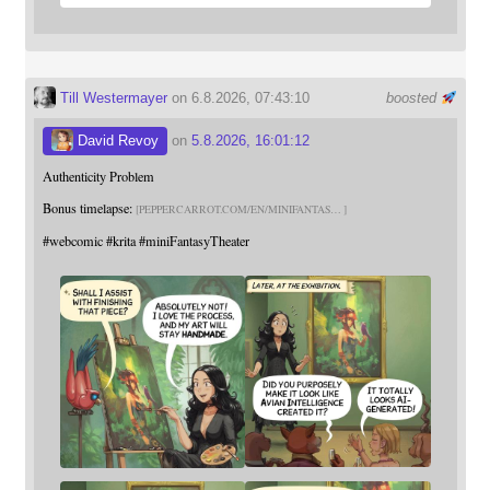
Till Westermayer
on 6.8.2026, 07:43:10
boosted
David Revoy
on
5.8.2026, 16:01:12
Authenticity Problem
Bonus timelapse:
PEPPERCARROT.COM/EN/MINIFANTAS
#
webcomic
#
krita
#
miniFantasyTheater