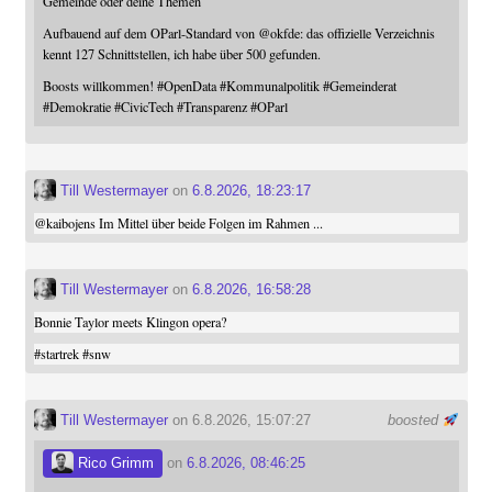
Gemeinde oder deine Themen
Aufbauend auf dem OParl-Standard von
@
okfde
: das offizielle Verzeichnis
kennt 127 Schnittstellen, ich habe über 500 gefunden.
Boosts willkommen!
#
OpenData
#
Kommunalpolitik
#
Gemeinderat
#
Demokratie
#
CivicTech
#
Transparenz
#
OParl
Till Westermayer
on
6.8.2026, 18:23:17
@
kaibojens
Im Mittel über beide Folgen im Rahmen ...
Till Westermayer
on
6.8.2026, 16:58:28
Bonnie Taylor meets Klingon opera?
#
startrek
#
snw
Till Westermayer
on 6.8.2026, 15:07:27
boosted
Rico Grimm
on
6.8.2026, 08:46:25