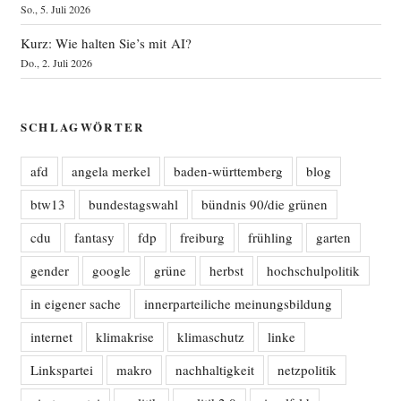
So., 5. Juli 2026
Kurz: Wie halten Sie’s mit AI?
Do., 2. Juli 2026
SCHLAGWÖRTER
afd
angela merkel
baden-württemberg
blog
btw13
bundestagswahl
bündnis 90/die grünen
cdu
fantasy
fdp
freiburg
frühling
garten
gender
google
grüne
herbst
hochschulpolitik
in eigener sache
innerparteiliche meinungsbildung
internet
klimakrise
klimaschutz
linke
Linkspartei
makro
nachhaltigkeit
netzpolitik