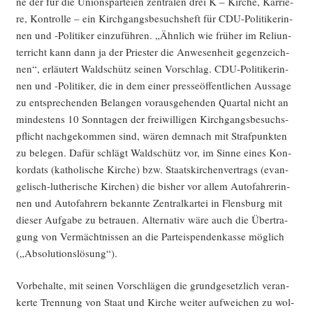
ne der für die Uni­ons­par­tei­en zen­tra­len drei K – Kir­che, Kar­rie­
re, Kon­trol­le – ein Kirch­gangs­be­suchs­heft für CDU-Poli­ti­ke­rin­
nen und ‑Poli­ti­ker ein­zu­füh­ren. „Ähn­lich wie frü­her im Reli­un­
ter­richt kann dann ja der Pries­ter die Anwe­sen­heit gegen­zeich­
nen“, erläu­tert Wald­schütz sei­nen Vor­schlag. CDU-Poli­ti­ke­rin­
nen und ‑Poli­ti­ker, die in dem einer pres­se­öf­fent­li­chen Aus­sa­ge
zu ent­spre­chen­den Belan­gen vor­aus­ge­hen­den Quar­tal nicht an
min­des­tens 10 Sonn­ta­gen der frei­wil­li­gen Kirch­gangs­be­suchs­
pflicht nach­ge­kom­men sind, wären dem­nach mit Straf­punk­ten
zu bele­gen. Dafür schlägt Wald­schütz vor, im Sin­ne eines Kon­
kor­dats (katho­li­sche Kir­che) bzw. Staats­kir­chen­ver­trags (evan­
ge­lisch-luthe­ri­sche Kir­chen) die bis­her vor allem Auto­fah­re­rin­
nen und Auto­fah­rern bekann­te Zen­tral­kar­tei in Flens­burg mit
die­ser Auf­ga­be zu betrau­en. Alter­na­tiv wäre auch die Über­tra­
gung von Ver­mächt­nis­sen an die Par­tei­spen­den­kas­se mög­lich
(„Abso­lu­ti­ons­lö­sung“).
Vor­be­hal­te, mit sei­nen Vor­schlä­gen die grund­ge­setz­lich ver­an­
ker­te Tren­nung von Staat und Kir­che wei­ter auf­wei­chen zu wol­