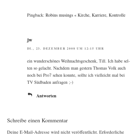
Pingback:
Robins musings « Kirche, Karriere, Kontrolle
jw
DI., 23. DEZEMBER 2008 UM 12:15 UHR
ein wun­der­schö­nes Weih­nachts­ge­schenk, Till. Ich habe sel­
ten so gelacht. Nach­dem man ges­tern Tho­mas Volk auch
noch bei Pro7 sehen konn­te, soll­te ich viel­leicht mal bei
TV Süd­ba­den anfragen ;-)
Antworten
Schreibe einen Kommentar
Deine E-Mail-Adresse wird nicht veröffentlicht.
Erforderliche