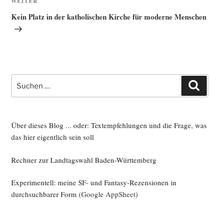
Nächster
WEITER
Beitrag
Kein Platz in der katholischen Kirche für moderne Menschen
Suche
Such
nach:
Über dieses Blog ... oder: Textempfehlungen und die Frage, was
das hier eigentlich sein soll
Rechner zur Landtagswahl Baden-Württemberg
Experimentell: meine SF- und Fantasy-Rezensionen in
durchsuchbarer Form
(Google AppSheet)