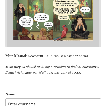
Mein Mast­o­don-Account:
@_tillwe_@mastodon.social
Mein Blog ist aktu­ell nicht auf Mast­o­don zu fin­den. Alter­na­ti­ve:
Benach­rich­ti­gung per Mail oder das gute alte
RSS
.
Name