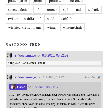
piratenpartei
politik
politik2.0
rieselfeld
science fiction
sf
sommer
spd
stadt
technik
twitter
wahlkampf
wald
web2.0
winfried kretschmann
winter
wissenschaft
MASTODON-FEED
Till Westermayer
on
8.8.2026, 05:52:52
@
fugueish
BlackDemon (small).
Till Westermayer
on 7.8.2026, 10:12:43
boosted
Haplo
on
5.8.2026, 08:21:17
Alle ~10.700 deutschen Gemeinden, über 60.000 Ratsanträge und -beschlüsse
mit Abstimmungsergebnissen, durchsuchbar an einem Ort: ratsblick.de -
kostenlos, ohne Account, ohne Tracking, Inklusive E-Mail-Alerts für deine