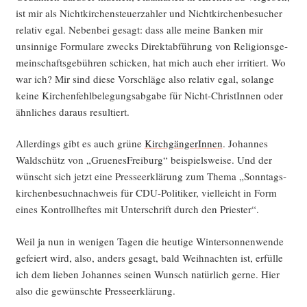
ist mir als Nicht­kir­chen­steu­er­zah­ler und Nicht­kir­chen­be­su­cher
rela­tiv egal. Neben­bei gesagt: dass alle mei­ne Ban­ken mir
unsin­ni­ge For­mu­la­re zwecks Direkt­ab­füh­rung von Reli­gi­ons­ge­
mein­schafts­ge­büh­ren schi­cken, hat mich auch eher irri­tiert. Wo
war ich? Mir sind die­se Vor­schlä­ge also rela­tiv egal, solan­ge
kei­ne Kir­chen­fehl­be­le­gungs­ab­ga­be für Nicht-Chris­tIn­nen oder
ähn­li­ches dar­aus resultiert.
Aller­dings gibt es auch grü­ne
Kirch­gän­ge­rIn­nen
. Johan­nes
Wald­schütz von „Grue­nes­Frei­burg“ bei­spiels­wei­se. Und der
wünscht sich jetzt eine Pres­se­er­klä­rung zum The­ma „Sonn­tags­
kir­chen­be­such­nach­weis für CDU-Poli­ti­ker, viel­leicht in Form
eines Kon­troll­hef­tes mit Unter­schrift durch den Priester“.
Weil ja nun in weni­gen Tagen die heu­ti­ge Win­ter­son­nen­wen­de
gefei­ert wird, also, anders gesagt, bald Weih­nach­ten ist, erfül­le
ich dem lie­ben Johan­nes sei­nen Wunsch natür­lich ger­ne. Hier
also die gewünsch­te Presseerklärung.