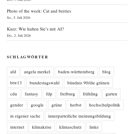
Photo of the week: Cat and berries
So., 5. Juli 2026
Kurz: Wie halten Sie’s mit AI?
Do., 2. Juli 2026
SCHLAGWÖRTER
afd
angela merkel
baden-württemberg
blog
btw13
bundestagswahl
bündnis 90/die grünen
cdu
fantasy
fdp
freiburg
frühling
garten
gender
google
grüne
herbst
hochschulpolitik
in eigener sache
innerparteiliche meinungsbildung
internet
klimakrise
klimaschutz
linke