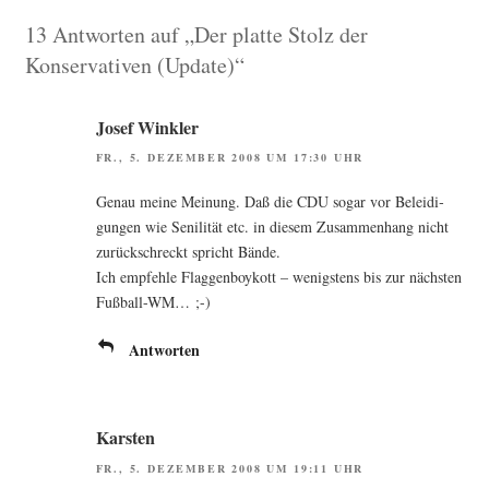
13 Antworten auf „Der platte Stolz der
Konservativen (Update)“
Josef Winkler
FR., 5. DEZEMBER 2008 UM 17:30 UHR
Genau mei­ne Mei­nung. Daß die CDU sogar vor Belei­di­
gun­gen wie Seni­li­tät etc. in die­sem Zusam­men­hang nicht
zurück­schreckt spricht Bände.
Ich emp­feh­le Flag­gen­boy­kott – wenigs­tens bis zur nächs­ten
Fußball-WM… ;-)
Antworten
Karsten
FR., 5. DEZEMBER 2008 UM 19:11 UHR