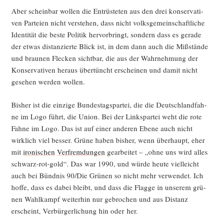
Aber schein­bar wol­len die Ent­rüs­te­ten aus den drei kon­ser­va­ti­
ven Par­tei­en nicht ver­ste­hen, dass nicht volks­ge­mein­schaft­li­che
Iden­ti­tät die bes­te Poli­tik her­vor­bringt, son­dern dass es gera­de
der etwas distan­zier­te Blick ist, in dem dann auch die Miß­stän­de
und brau­nen Fle­cken sicht­bar, die aus der Wahr­neh­mung der
Kon­ser­va­ti­ven her­aus über­tüncht erschei­nen und damit nicht
gese­hen wer­den wollen.
Bis­her ist die ein­zi­ge Bun­des­tags­par­tei, die die Deutsch­land­fah­
ne im Logo führt, die Uni­on. Bei der Links­par­tei weht die rote
Fah­ne im Logo. Das ist auf einer ande­ren Ebe­ne auch nicht
wirk­lich viel bes­ser. Grü­ne haben bis­her, wenn über­haupt, eher
mit
iro­ni­schen
Ver­frem­dun­gen
gear­bei­tet – „ohne uns wird alles
schwarz-rot-gold“. Das war 1990, und wür­de heu­te viel­leicht
auch bei Bünd­nis 90/Die Grü­nen so nicht mehr ver­wen­det. Ich
hof­fe, dass es dabei bleibt, und dass die Flag­ge in unse­rem grü­
nen Wahl­kampf wei­ter­hin nur gebro­chen und aus Distanz
erscheint, Ver­bür­ger­li­chung hin oder her.