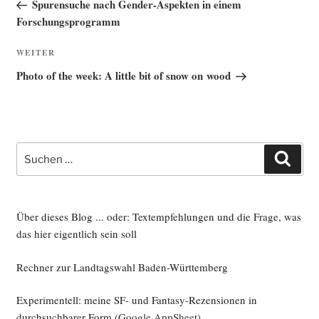
Beitrag
Spurensuche nach Gender-Aspekten in einem
Forschungsprogramm
Nächster
WEITER
Beitrag
Photo of the week: A little bit of snow on wood
Suche
Such
nach:
Über dieses Blog ... oder: Textempfehlungen und die Frage, was
das hier eigentlich sein soll
Rechner zur Landtagswahl Baden-Württemberg
Experimentell: meine SF- und Fantasy-Rezensionen in
durchsuchbarer Form
(Google AppSheet)