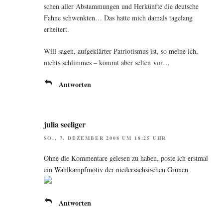
schen aller Abstam­mun­gen und Her­künf­te die deut­sche
Fah­ne schwenk­ten… Das hat­te mich damals tage­lang
erheitert.
Will sagen, auf­ge­klär­ter Patrio­tis­mus ist, so mei­ne ich,
nichts schlim­mes – kommt aber sel­ten vor…
Antworten
julia seeliger
SO., 7. DEZEMBER 2008 UM 18:25 UHR
Ohne die Kom­men­ta­re gele­sen zu haben, pos­te ich erst­mal
ein
Wahl­kampf­mo­tiv der nie­der­säch­si­schen Grünen
Antworten