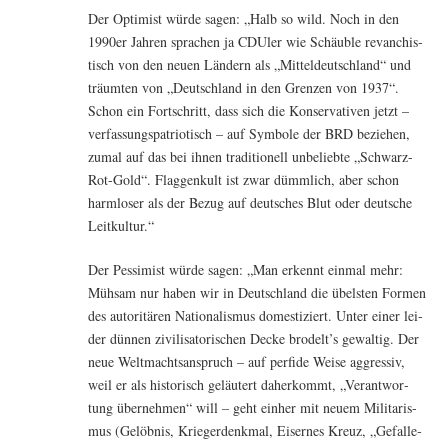
Der Opti­mist wür­de sagen: „Halb so wild. Noch in den
1990er Jah­ren spra­chen ja CDU­ler wie Schäub­le revan­chis­
tisch von den neu­en Län­dern als „Mit­tel­deutsch­land“ und
träum­ten von „Deutsch­land in den Gren­zen von 1937“.
Schon ein Fort­schritt, dass sich die Kon­ser­va­ti­ven jetzt –
ver­fas­sungs­pa­trio­tisch – auf Sym­bo­le der BRD bezie­hen,
zumal auf das bei ihnen tra­di­tio­nell unbe­lieb­te „Schwarz-
Rot-Gold“. Flag­gen­kult ist zwar dümm­lich, aber schon
harm­lo­ser als der Bezug auf deut­sches Blut oder deut­sche
Leitkultur.“
Der Pes­si­mist wür­de sagen: „Man erkennt ein­mal mehr:
Müh­sam nur haben wir in Deutsch­land die übels­ten For­men
des auto­ri­tä­ren Natio­na­lis­mus domes­ti­ziert. Unter einer lei­
der dün­nen zivi­li­sa­to­ri­schen Decke brodelt’s gewal­tig. Der
neue Welt­machts­an­spruch – auf per­fi­de Wei­se aggres­siv,
weil er als his­to­risch geläu­tert daher­kommt, „Ver­ant­wor­
tung über­neh­men“ will – geht ein­her mit neu­em Mili­ta­ris­
mus (Gelöb­nis, Krie­ger­denk­mal, Eiser­nes Kreuz, „Gefal­le­