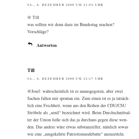
SA., 6. DEZEMBER 2008 UM 21:54 UHR
@ Till
was soll­ten wir denn dazu im Bun­des­tag machen?
Vorschläge?
Antworten
Till
SA., 6. DEZEMBER 2008 UM 22:17 UHR
@Josef: wahr­schein­lich ist es unaus­ge­go­ren, aber zwei
Sachen fal­len mir spon­tan ein. Zum einen ist es ja tat­säch­
lich eine Frech­heit, wenn aus den Rei­hen der CDU/CSU
Strö­be­le als „senil“ bezeich­net wird. Beim Durch­schnitts­al­
ter der Uni­on lie­ße sich das ja durch­aus gegen die­se wen­
den. Das ande­re wäre etwas sub­stan­zi­el­ler, näm­lich sowas
wie eine „umge­kehr­te Patrio­tis­mus­de­bat­te“ anzuzetteln.