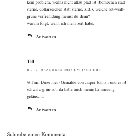
kein pro­blem, wenns nicht all­zu platt ist (bömb­chen statt
ster­ne, dol­lar­zei­chen statt ster­ne, z.B.). wel­che rot-weiß-
grü­ne ver­frem­dung meinst du denn?
war­um folgt, wenn ich mehr zeit habe.
Antworten
Till
DI., 9. DEZEMBER 2008 UM 15:14 UHR
@Tim:
Die­se hier
(Gemäl­de von Jas­per Johns), und es ist
schwarz-grün-rot, da hat­te mich mei­ne Erin­ne­rung
getäuscht.
Antworten
Schreibe einen Kommentar