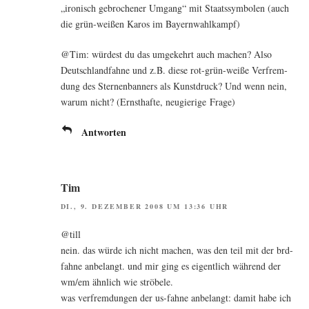
„iro­nisch gebro­che­ner Umgang“ mit Staats­sym­bo­len (auch
die grün-wei­ßen Karos im Bayernwahlkampf)
@Tim: wür­dest du das umge­kehrt auch machen? Also
Deutsch­land­fah­ne und z.B. die­se rot-grün-wei­ße Ver­frem­
dung des Ster­nen­ban­ners als Kunst­druck? Und wenn nein,
war­um nicht? (Ernst­haf­te, neu­gie­ri­ge Frage)
Antworten
Tim
DI., 9. DEZEMBER 2008 UM 13:36 UHR
@till
nein. das wür­de ich nicht machen, was den teil mit der brd-
fah­ne anbe­langt. und mir ging es eigent­lich wäh­rend der
wm/em ähn­lich wie ströbele.
was ver­frem­dun­gen der us-fah­ne anbe­langt: damit habe ich