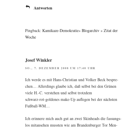
Antworten
Pingback:
Kamikaze-Demokratie» Blogarchiv » Zitat der
Woche
Josef Winkler
SO., 7. DEZEMBER 2008 UM 17:40 UHR
Ich wer­de es mit Hans-Chris­ti­an und Vol­ker Beck bespre­
chen… Aller­dings glau­be ich, daß selbst bei den Grü­nen
vie­le H.-C. ver­ste­hen und selbst trotzdem
schwarz-rot-gol­de­nes make-Up auf­le­gen bei der nächs­ten
Fußball-WM…
Ich erin­ne­re mich auch gut an zwei Skin­heads die fas­sungs­
los mit­an­se­hen muss­ten wie am Bran­den­bur­ger Tor Men­