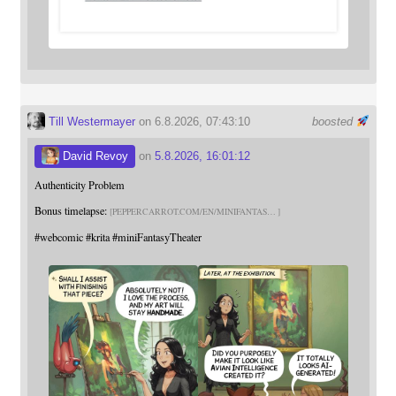
Till Westermayer
on 6.8.2026, 07:43:10
boosted
David Revoy
on
5.8.2026, 16:01:12
Authenticity Problem
Bonus timelapse:
PEPPERCARROT.COM/EN/MINIFANTAS
#
webcomic
#
krita
#
miniFantasyTheater