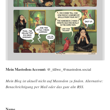
Mein Mast­o­don-Account:
@_tillwe_@mastodon.social
Mein Blog ist aktu­ell nicht auf Mast­o­don zu fin­den. Alter­na­ti­ve:
Benach­rich­ti­gung per Mail oder das gute alte
RSS
.
Name