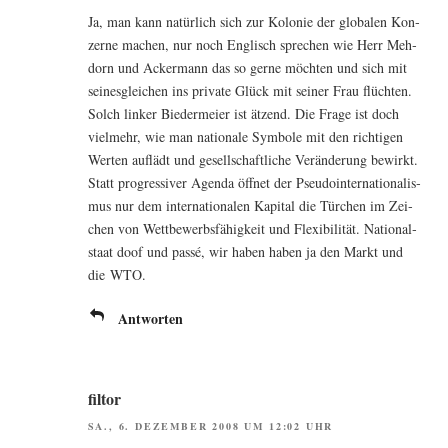
Ja, man kann natür­lich sich zur Kolo­nie der glo­ba­len Kon­
zer­ne machen, nur noch Eng­lisch spre­chen wie Herr Meh­
dorn und Acker­mann das so ger­ne möch­ten und sich mit
sei­nes­glei­chen ins pri­va­te Glück mit sei­ner Frau flüch­ten.
Solch lin­ker Bie­der­mei­er ist ätzend. Die Fra­ge ist doch
viel­mehr, wie man natio­na­le Sym­bo­le mit den rich­ti­gen
Wer­ten auf­lädt und gesell­schaft­li­che Ver­än­de­rung bewirkt.
Statt pro­gres­si­ver Agen­da öff­net der Pseu­do­in­ter­na­tio­na­lis­
mus nur dem inter­na­tio­na­len Kapi­tal die Tür­chen im Zei­
chen von Wett­be­werbs­fä­hig­keit und Fle­xi­bi­li­tät. Natio­nal­
staat doof und pas­sé, wir haben haben ja den Markt und
die WTO.
Antworten
filtor
SA., 6. DEZEMBER 2008 UM 12:02 UHR