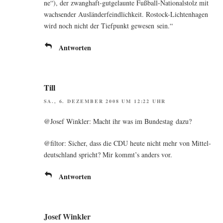
ne“), der zwang­haft-gut­ge­laun­te Fuß­ball-Natio­nal­stolz mit
wach­sen­der Aus­län­der­feind­lich­keit. Ros­tock-Lich­ten­ha­gen
wird noch nicht der Tief­punkt gewe­sen sein.“
Antworten
Till
SA., 6. DEZEMBER 2008 UM 12:22 UHR
@Josef Wink­ler: Macht ihr was im Bun­des­tag dazu?
@filtor: Sicher, dass die CDU heu­te nicht mehr von Mit­tel­
deutsch­land spricht? Mir kommt’s anders vor.
Antworten
Josef Winkler