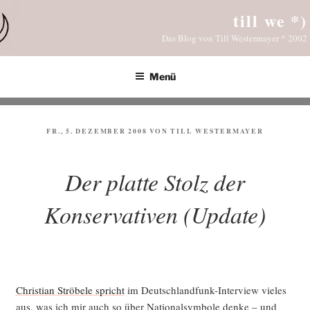
Zum
till we *)
Inhalt
Das Blog von Till Westermayer * 2002
springen
Menü
VERÖFFENTLICHT
FR., 5. DEZEMBER 2008
VON
TILL WESTERMAYER
AM
Der platte Stolz der
Konservativen (Update)
Chris­ti­an Strö­be­le spricht
im Deutsch­land­funk-Inter­view vie­les
aus, was ich mir auch so über Natio­nal­sym­bo­le den­ke – und