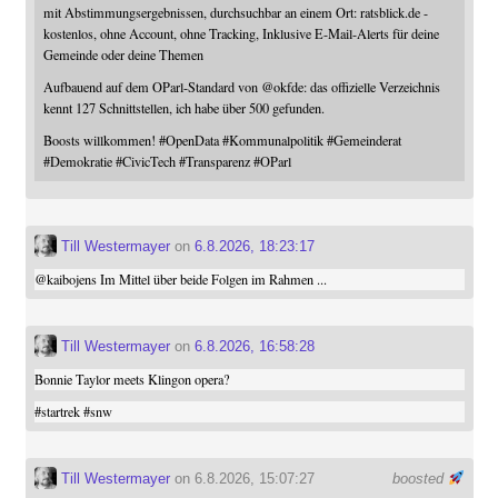
mit Abstimmungsergebnissen, durchsuchbar an einem Ort: ratsblick.de -
kostenlos, ohne Account, ohne Tracking, Inklusive E-Mail-Alerts für deine
Gemeinde oder deine Themen
Aufbauend auf dem OParl-Standard von
@
okfde
: das offizielle Verzeichnis
kennt 127 Schnittstellen, ich habe über 500 gefunden.
Boosts willkommen!
#
OpenData
#
Kommunalpolitik
#
Gemeinderat
#
Demokratie
#
CivicTech
#
Transparenz
#
OParl
Till Westermayer
on
6.8.2026, 18:23:17
@
kaibojens
Im Mittel über beide Folgen im Rahmen ...
Till Westermayer
on
6.8.2026, 16:58:28
Bonnie Taylor meets Klingon opera?
#
startrek
#
snw
Till Westermayer
on 6.8.2026, 15:07:27
boosted