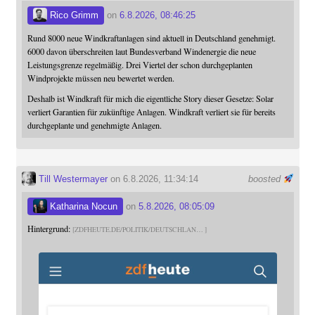
Rico Grimm
on
6.8.2026, 08:46:25
Rund 8000 neue Windkraftanlagen sind aktuell in Deutschland genehmigt.
6000 davon überschreiten laut Bundesverband Windenergie die neue
Leistungsgrenze regelmäßig. Drei Viertel der schon durchgeplanten
Windprojekte müssen neu bewertet werden.
Deshalb ist Windkraft für mich die eigentliche Story dieser Gesetze: Solar
verliert Garantien für zukünftige Anlagen. Windkraft verliert sie für bereits
durchgeplante und genehmigte Anlagen.
Till Westermayer
on 6.8.2026, 11:34:14
boosted
Katharina Nocun
on
5.8.2026, 08:05:09
Hintergrund:
ZDFHEUTE.DE/POLITIK/DEUTSCHLAN