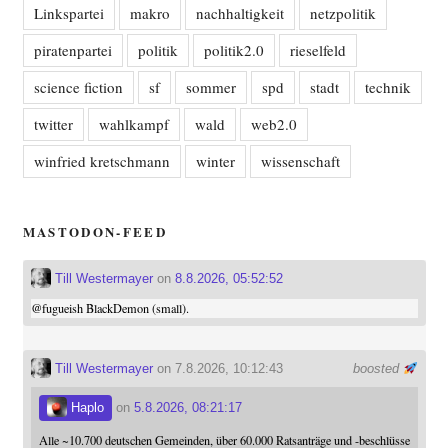
Linkspartei
makro
nachhaltigkeit
netzpolitik
piratenpartei
politik
politik2.0
rieselfeld
science fiction
sf
sommer
spd
stadt
technik
twitter
wahlkampf
wald
web2.0
winfried kretschmann
winter
wissenschaft
MASTODON-FEED
Till Westermayer
on
8.8.2026, 05:52:52
@
fugueish
BlackDemon (small).
Till Westermayer
on 7.8.2026, 10:12:43
boosted
Haplo
on
5.8.2026, 08:21:17
Alle ~10.700 deutschen Gemeinden, über 60.000 Ratsanträge und -beschlüsse