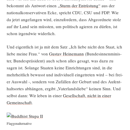
bekommt als Ant­wort einen
„Sturm der Ent­rüs­tung“
aus der
natio­nal­kon­ser­va­ti­ven Ecke, spricht CDU, CSU und FDP. Wie
da jetzt ange­fan­gen wird, ein­zu­for­dern, dass Abge­ord­ne­te stolz
auf ihr Land sein müss­ten, um poli­tisch agie­ren zu dür­fen, ist
schon irgend­wie widerlich.
Und eigent­lich ist ja mit dem Satz „Ich lie­be nicht den Staat, ich
lie­be mei­ne Frau.“ von
Gus­tav Hei­ne­mann
(Bun­des­in­nen­mi­nis­
ter, Bun­des­prä­si­dent) auch schon alles gesagt, was dazu zu
sagen ist. Solan­ge Staa­ten kei­ne Ein­rich­tun­gen sind, in die
mehr­heit­lich bewusst und indi­vi­du­ell ein­ge­tre­ten wird – bei frei­
er Aus­wahl -, son­dern von Zufäl­len der Geburt und des Auf­ent­
halts­or­tes abhän­gen, ergibt „Vater­lands­lie­be“ kei­nen Sinn. Und
selbst dann: Wir leben in einer
Gesell­schaft, nicht in einer
Gemein­schaft
.
Flag­gen­al­ter­na­ti­ve