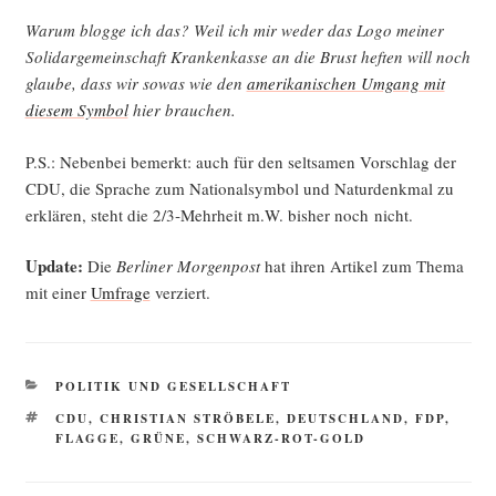
War­um blog­ge ich das? Weil ich mir weder das Logo mei­ner
Soli­dar­ge­mein­schaft Kran­ken­kas­se an die Brust hef­ten will noch
glau­be, dass wir sowas wie den
ame­ri­ka­ni­schen Umgang mit
die­sem Sym­bol
hier brauchen.
P.S.: Neben­bei bemerkt: auch für den selt­sa­men Vor­schlag der
CDU, die Spra­che zum Natio­nal­sym­bol und Natur­denk­mal zu
erklä­ren, steht die 2/3‑Mehrheit m.W. bis­her noch nicht.
Update:
Die
Ber­li­ner Mor­gen­post
hat ihren Arti­kel zum The­ma
mit einer
Umfra­ge
verziert.
KATEGORIEN
POLITIK UND GESELLSCHAFT
SCHLAGWÖRTER
CDU
,
CHRISTIAN STRÖBELE
,
DEUTSCHLAND
,
FDP
,
FLAGGE
,
GRÜNE
,
SCHWARZ-ROT-GOLD