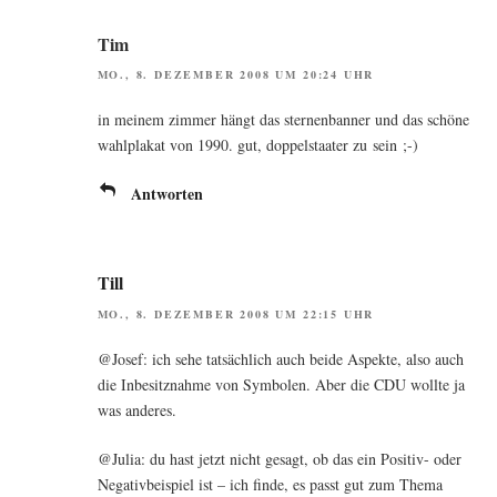
Tim
MO., 8. DEZEMBER 2008 UM 20:24 UHR
in mei­nem zim­mer hängt das ster­nen­ban­ner und das schö­ne
wahl­pla­kat von 1990. gut, dop­pel­staa­ter zu sein ;-)
Antworten
Till
MO., 8. DEZEMBER 2008 UM 22:15 UHR
@Josef: ich sehe tat­säch­lich auch bei­de Aspek­te, also auch
die Inbe­sitz­nah­me von Sym­bo­len. Aber die CDU woll­te ja
was anderes.
@Julia: du hast jetzt nicht gesagt, ob das ein Posi­tiv- oder
Nega­tiv­bei­spiel ist – ich fin­de, es passt gut zum The­ma