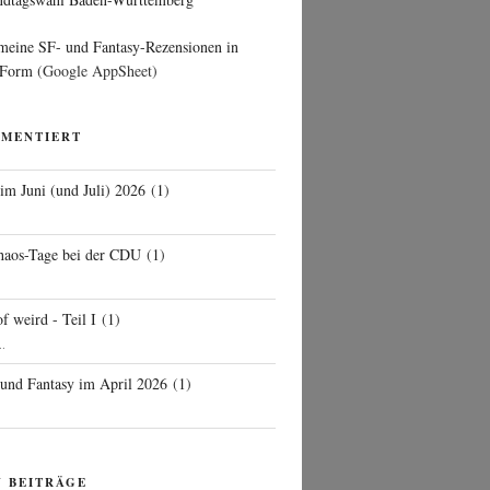
 meine SF- und Fantasy-Rezensionen in
 Form
(Google AppSheet)
MMENTIERT
 im Juni (und Juli) 2026
(
1
)
d
haos-Tage bei der CDU
(
1
)
f weird - Teil I
(
1
)
..
 und Fantasy im April 2026
(
1
)
N BEITRÄGE