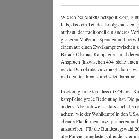
Wie ich bei Mar­kus netzpolitik.org-Ein
falls, dass ein Teil des Erfolgs auf den 
auf­baut, der tra­di­tio­nell ein ande­res Ver
grö­ße­ren Maße auf Spen­den und frei­wil­l
einem auf einen Zwei­kampf zwi­schen zwei 
Barack Oba­mas Kam­pa­gne – und deren 
Anspruch
[inzwi­schen 404, sie­he unten 
netz­te Demo­kra­tie zu ermög­li­chen – ge
mal deut­lich hin­aus und setzt damit ne
Inso­fern glau­be ich, dass die Oba­ma-K
kampf eine gro­ße Bedeu­tung hat. Die pol
anders. Aber ich weiss, dass auch die de
ach­ten, wie der Wahl­kampf in den USA st
chen­de Platt­for­men aus­zu­pro­bie­ren un
an­zu­trei­ben. Für die
Bun­des­tags­wahl 2
alle Par­tei­en min­des­tens drei der vier