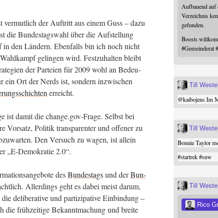
Aufbauend auf
Verzeichnis ken
 ver­mut­lich der Auf­tritt aus einem Guss – dazu
gefunden.
selbst die Bun­des­tags­wahl über die Auf­stel­lung
Boosts willk
f in den Län­dern. Eben­falls bin ich noch nicht
#
Gemeinderat
ahl­kampf gelin­gen wird. Fest­zu­hal­ten bleibt
a­te­gien der Par­tei­en für 2009 wohl an Bedeu­
 ein Ort der Nerds ist, son­dern inzwi­schen
Till West
e­rungs­schich­ten
erreicht.
@
kaibojens
Im Mi
ra­ge ist damit die change.gov-Frage. Selbst bei
e Vor­satz, Poli­tik trans­pa­ren­ter und offe­ner zu
Till West
bzu­war­ten. Den Ver­such zu wagen, ist allein
Bonnie Taylor me
iner „E‑Demokratie 2.0“.
#
startrek
#
snw
ma­ti­ons­an­ge­bo­te des
Bun­des­tags
und der
Bun­
ht­lich. Aller­dings geht es dabei meist dar­um,
Till West
e deli­be­ra­ti­ve und par­ti­zi­pa­ti­ve Ein­bin­dung –
Rico G
 die früh­zei­ti­ge Bekannt­ma­chung und brei­te