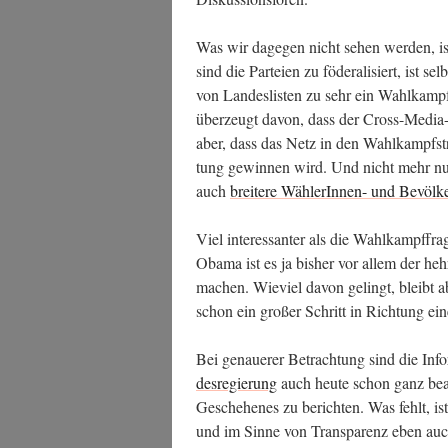
Was wir dage­gen nicht sehen wer­den, ist
sind die Par­tei­en zu föde­ra­li­siert, ist 
von Lan­des­lis­ten zu sehr ein Wahl­kamp
über­zeugt davon, dass der Cross-Media-W
aber, dass das Netz in den Wahl­kampf­str
tung gewin­nen wird. Und nicht mehr nur
auch
brei­te­re Wäh­le­rIn­nen- und Bevöl­k
Viel inter­es­san­ter als die Wahl­kampf­f
Oba­ma ist es ja bis­her vor allem der heh­r
machen. Wie­viel davon gelingt, bleibt a
schon ein gro­ßer Schritt in Rich­tung e
Bei genaue­rer Betrach­tung sind die Infor­
des­re­gie­rung
auch heu­te schon ganz beac
Gesche­he­nes zu berich­ten. Was fehlt, ist di
und im Sin­ne von Trans­pa­renz eben auch