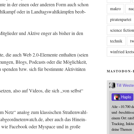
n­te in der einen oder ande­ren Form auch schon
makro
nac
 Wahl­kampf oder in Land­tags­wahl­kämp­fen beob­
piratenpartei
science fictio
Mit­glie­der und Akti­ve enger als bis­her in den
technik
tw
winfried kre
­te, die auch Web 2.0‑Elemente ent­hal­ten (sei­en
un­gen, Blogs, Pod­casts oder die Mög­lich­keit,
u spen­den bzw. sich für bestimm­te Akti­vi­tä­ten
MASTODON-
Till West
set­zen, also auf Vide­os, die sich „von selbst“
Haplo
Alle ~10.700 d
im Netz“ ana­log zum klas­si­schen Stra­ßen­wahl­
und -beschlüss
einem Ort: rats
 abgeordnetenwatch.de, aber auch das Hin­ein­
Tracking, Inklu
r­ke wie Face­book oder Myspace und in gro­ße
deine Themen