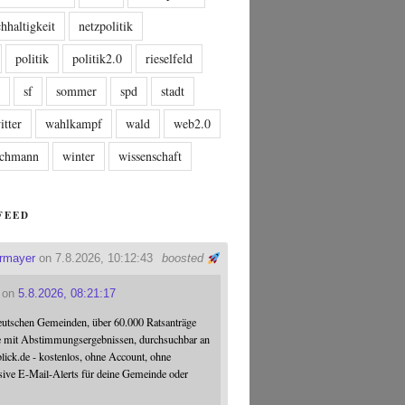
hhaltigkeit
netzpolitik
politik
politik2.0
rieselfeld
n
sf
sommer
spd
stadt
itter
wahlkampf
wald
web2.0
tschmann
winter
wissenschaft
FEED
ermayer
on 7.8.2026, 10:12:43
boosted
on
5.8.2026, 08:21:17
eutschen Gemeinden, über 60.000 Ratsanträge
e mit Abstimmungsergebnissen, durchsuchbar an
blick.de - kostenlos, ohne Account, ohne
sive E-Mail-Alerts für deine Gemeinde oder