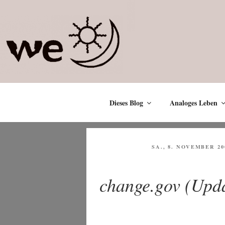
Zum
Inhalt
springen
Dieses Blog
Analoges Leben
VERÖFFENTLICHT
SA., 8. NOVEMBER 20
AM
change.gov (Upd