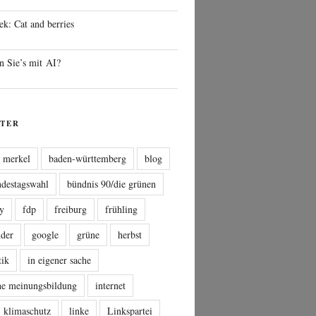
ek: Cat and berries
n Sie’s mit AI?
TER
a merkel
baden-württemberg
blog
ndestagswahl
bündnis 90/die grünen
sy
fdp
freiburg
frühling
nder
google
grüne
herbst
tik
in eigener sache
che meinungsbildung
internet
klimaschutz
linke
Linkspartei