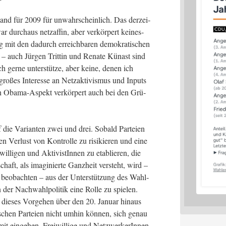
h­land für 2009 für unwahr­schein­lich. Das der­zei­
zwar durch­aus netz­af­fin, aber ver­kör­pert kei­nes­
g mit den dadurch erreich­ba­ren demo­kra­ti­schen
en – auch Jür­gen Trit­tin und Rena­te Kün­ast sind
ich ger­ne unter­stüt­ze, aber kei­ne, denen ich
o­ßes Inter­es­se an Netz­ak­ti­vis­mus und Inputs
sen Oba­ma-Aspekt ver­kör­pert auch bei den Grü­
die Vari­an­ten zwei und drei. Sobald Par­tei­en
en Ver­lust von Kon­trol­le zu risik­ie­ren und eine
­wil­li­gen und Akti­vis­tIn­nen zu eta­blie­ren, die
haft, als ima­gi­nier­te Ganz­heit ver­steht, wird –
eob­ach­ten – aus der Unter­stüt­zung des Wahl­
der Nach­wahl­po­li­tik eine Rol­le zu spie­len.
ie­ses Vor­ge­hen über den 20. Janu­ar hin­aus
­schen Par­tei­en nicht umhin kön­nen, sich genau
t ein­ge­hen, Frei­wil­li­ge und Netz­wer­ke­rIn­nen