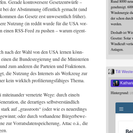
Rund 8000 neue
fen. Gera­de kon­tro­ver­se­re Gesetz­ent­wür­fe –
genehmigt. 600
t bei der Abstim­mung öffent­lich gemacht (und
Windenergie die
bekom­men das Gesetz erst unwe­sent­lich frü­her).
der schon durc
e­re Nut­zung (in red­dit wur­de für die USA vor­
werden.
­fe in einen RSS-Feed zu pushen – war­um eigent­
Deshalb ist Win
Gesetze: Solar 
Windkraft verli
Anlagen.
 auch nach der Wahl von den USA ler­nen könn­
einen die Bun­des­re­gie­rung und die Minis­te­ri­en
 und zum ande­ren die Par­tei­en und Frak­tio­nen.
Till West
esagt, die Nut­zung des Inter­nets als Werk­zeug zur
er kein wirk­lich pro­fi­lie­rungs­fä­hi­ges Thema.
Kathari
Hintergrund:
Z
mit­ein­an­der ver­netz­te Wege: durch eine/n
ra­ti­on, die der­ar­ti­ges selbst­ver­ständ­lich
stark auf „grass­roots“ (oder wie es neu­er­dings
 gewinnt; oder durch vor­han­de­ne Bür­ger­be­we­
e zur Vor­rats­da­ten­spei­che­rung, Attac o.ä., die
ängen.