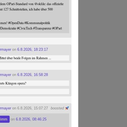
 dem OParl-Standard von
@
okfde
: das offizielle
nt 127 Schnittstellen, ich habe über 500
ommen!
#
OpenData
#
Kommunalpolitik
#
Demokratie
#
CivicTech
#
Transparenz
#
OParl
ermayer
on
6.8.2026, 18:23:17
ttel über beide Folgen im Rahmen ...
ermayer
on
6.8.2026, 16:58:28
ets Klingon opera?
ermayer
on 6.8.2026, 15:07:27
boosted
rimm
on
6.8.2026, 08:46:25