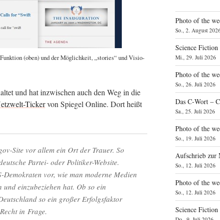
Photo of the we
So., 2. August 202
Science Fiction
nk­ti­on (oben) und der Mög­lich­keit, „sto­ries“ und Visio­
Mi., 29. Juli 2026
Photo of the we
So., 26. Juli 2026
hal­tet und hat inzwi­schen auch den Weg in die
Das C‑Wort – C
etz­welt-Ticker
von Spie­gel Online. Dort heißt
Sa., 25. Juli 2026
Photo of the we
So., 19. Juli 2026
gov-Site vor allem ein Ort der Trau­er. So
Aufschrieb zur
 deut­sche Par­tei- oder Poli­ti­ker-Web­site.
So., 12. Juli 2026
-Demo­kra­ten vor, wie man moder­ne Medi­en
Photo of the w
 und ein­zu­be­zie­hen hat. Ob so ein
So., 12. Juli 2026
tsch­land so ein gro­ßer Erfolgs­fak­tor
Science Fiction
Recht in Frage.
Do., 9. Juli 2026