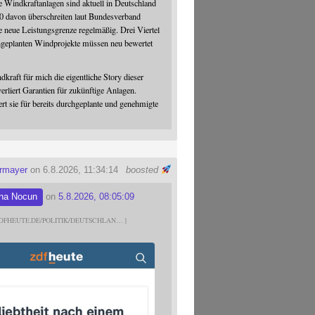
 Windkraftanlagen sind aktuell in Deutschland
0 davon überschreiten laut Bundesverband
 neue Leistungsgrenze regelmäßig. Drei Viertel
hgeplanten Windprojekte müssen neu bewertet
dkraft für mich die eigentliche Story dieser
verliert Garantien für zukünftige Anlagen.
ert sie für bereits durchgeplante und genehmigte
ermayer
on 6.8.2026, 11:34:14
boosted
na Nocun
on
5.8.2026, 08:05:09
DFHEUTE.DE/POLITIK/DEUTSCHLAN