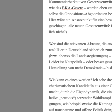
Kom­men­tier­bar­keit von Geset­zes­ent­wür­
wie das
BKA-Gesetz
– wer­den eben ers
selbst die Oppo­si­ti­ons-Abge­ord­ne­ten 
Hier wäre ein Ansatz­punkt für eine bes­s
ge­schla­gen, alle neu­en Gesetz­ent­wür
lich nicht?).
Wer sind die rele­van­ten Akteu­re, die
ten? Hier in Deutsch­land sicher­lich zum 
(bzw. eben­so die Lan­des­re­gie­run­gen) –
Lei­der ist Netz­po­li­tik – oder bes­ser g
Her­stel­lung von mehr Demo­kra­tie – bis­h
Wie kann es eines wer­den? Ich sehe drei 
charismatische/n Kan­di­da­tIn aus einer Gene­
macht; durch die Eigen­dy­na­mik, die ein 
heißt: „netroots“) set­zen­der Wahl­kampf
gun­gen, wie bei­spiels­wei­se die Kam­pa­gn
auf trans­pa­ren­te und offe­ne Poli­tik dr