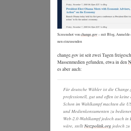
Screen­shot von
change.gov
– mit Blog, Anmel­de-Fu
nen einzusenden
change.gov ist seit zwei Tagen frei­ge­sc
Mas­sen­me­di­en gefun­den, etwa in den
N
es aber auch:
Für deut­sche Wäh­ler ist die Change.
pro­fes­sio­nell, gut und offen ist kei­ne
Schon im Wahl­kampf mach­ten die US
und Medi­en­kon­su­men­ten zu bedie­nen
Web‑2.0‑Wahlkampf jedoch auch in Deu
wäre, stellt
Netzpolitik.org
jedoch zu 