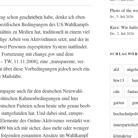
Photo of the we
trag schon
geschrie­ben
habe, den­ke ich eben­
So., 5. Juli 2026
spe­zi­fi­schen Bedin­gun­gen des US-Wahl­kampfs
Kurz: Wie halte
­hält­nis zu Medi­en hat, tra­di­tio­nell in einem viel
Do., 2. Juli 2026
i­ge Arbeit von Akti­vis­tIn­nen setzt, und der in
Per­so­nen zuge­spitz­ten Sys­tem statt­fin­det.
Fort­set­zung mit change.gov und dem
SCHLAGWÖR
– TW, 11.11.2008], eine „trans­pa­ren­te, ver­
ht über die­se Vor­be­din­gun­gen jedoch noch ein­
afd
angel
ue Maßstäbe.
btw13
bu
am­pa­gne auch für den deut­schen Netz­wahl­
cdu
fanta
i­ti­schen Rah­men­be­din­gun­gen sind hier
garten
ge
ut­schen Par­tei­en schon heu­te sehr genau beob­
att­ge­fun­den hat. Und dabei sind, ent­spre­
hochschulpoli
d Ele­men­te des Online-Akti­vis­mus ver­stärkt vor­
innerparteili
009
bin ich mir sicher, dass mehr oder weni­ger
 im fol­gen­den genann­ten Ansät­ze im Wahl­kampf
klimakrise