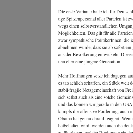
Die ers­te Vari­an­te hal­te ich für Deutsc
ti­ge Spit­zen­per­so­nal aller Par­tei­en ist 
wegs einen selbst­ver­ständ­li­chen Umgan
Mög­lich­kei­ten. Das gilt für alle Par­tei­
zwar sym­pa­thi­sche Poli­ti­ke­rIn­nen, die 
abneh­men wür­de, dass sie ab sofort ein gr
aus der Bevöl­ke­rung ent­wi­ckeln. Die­
nen eher eine jün­ge­re Generation.
Mehr Hoff­nun­gen set­ze ich dage­gen auf 
es tat­säch­lich schaf­fen, ein Stück weit d
sta­bil-fra­gi­le Netz­ge­mein­schaft von Frei
sich selbst auch als eine sol­che Gemein­sc
und das kön­nen wir gera­de in den USA b
kampfs die offen­si­ve For­de­rung, auch in 
Oba­ma hat genau dar­auf reagiert. Wenn d
bei­be­hal­ten wird, wer­den auch die deut
zu über­le­gen, wel­che Bin­dun­gen sie dami