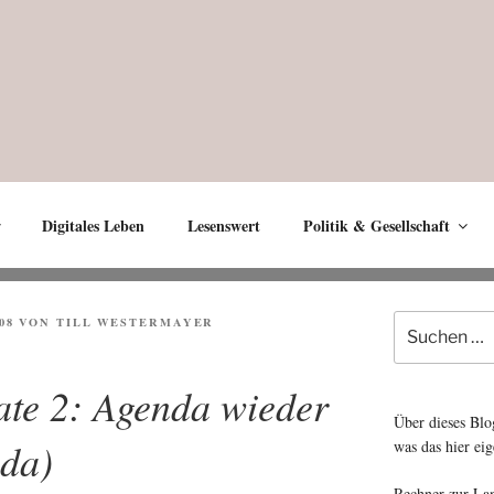
Digitales Leben
Lesenswert
Politik & Gesellschaft
Suche
08
VON
TILL WESTERMAYER
nach:
ate 2: Agenda wieder
Über dieses Blo
da)
was das hier eig
Rechner zur La