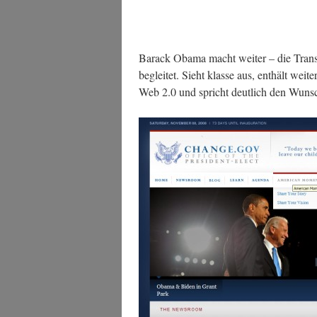
Barack Oba­ma macht wei­ter – die Tran­si­
beglei­tet. Sieht klas­se aus, ent­hält wei­ter
Web 2.0 und spricht deut­lich den Wunsch