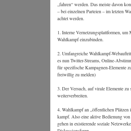
„fah­ren“ wer­den. Das meis­te davon kon
– bei ein­zel­nen Par­tei­en – im letz­ten
ach­tet werden.
1. Inter­ne Ver­net­zungs­platt­for­men, um 
Wahl­kampf einzubinden.
2. Umfang­rei­che Wahl­kampf-Web­auf­trit
es nun Twit­ter-Streams, Online-Abstim­m
für spe­zi­fi­sche Kam­pa­gnen-Ele­men­te z
frei­wil­lig zu melden)
3. Der Ver­such, auf vira­le Ele­men­te zu 
weiterverbreiten.
4. Wahl­kampf an „öffent­li­chen Plät­zen 
kampf. Also eine akti­ve Bedie­nung von
ge­hen in exis­tie­ren­de sozia­le Netz­we
Diskussionsforen.