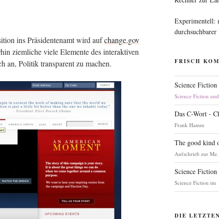
Experimentell:
durchsuchbarer
ti­on ins Prä­si­den­ten­amt wird auf
change.gov
­hin ziem­li­che vie­le Ele­men­te des inter­ak­ti­ven
FRISCH KO
 an, Poli­tik trans­pa­rent zu machen.
Science Fiction
Science Fiction un
Das C-Wort - C
Frank Hamm
The good kind o
Aufschrieb zur Me.
Science Fiction
Science Fiction im
DIE LETZTE