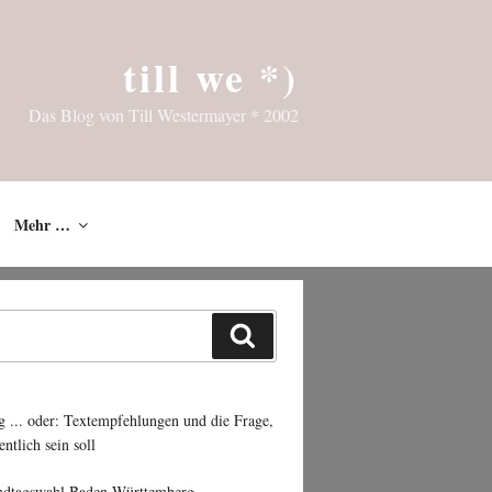
till we *)
Das Blog von Till Westermayer * 2002
Mehr …
Suchen
g ... oder: Textempfehlungen und die Frage,
entlich sein soll
ndtagswahl Baden-Württemberg