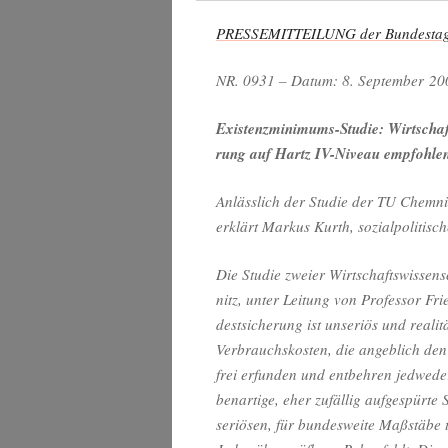
PRESSEMITTEILUNG der Bun­des­tags­f
NR. 0931 – Datum: 8. Sep­tem­ber 20
Exis­tenz­mi­ni­mums-Stu­die: Wirt­schaf
rung auf Hartz IV-Niveau empfohle
Anläss­lich der Stu­die der TU Chem­ni
erklärt Mar­kus Kurth, sozi­al­po­li­ti­s
Die Stu­die zwei­er Wirt­schafts­wis­sen­
nitz, unter Lei­tung von Pro­fes­sor Fr
dest­si­che­rung ist unse­ri­ös und rea­l
Ver­brauchs­kos­ten, die angeb­lich den 
frei erfun­den und ent­beh­ren jed­we­der
ben­ar­ti­ge, eher zufäl­lig auf­ge­spür
seriö­sen, für bun­des­wei­te Maß­stä­be