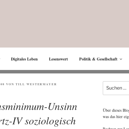
Digitales Leben
Lesenswert
Politik & Gesellschaft
Suche
008
VON
TILL WESTERMAYER
nach:
nsminimum-Unsinn
Über dieses Blo
tz-IV soziologisch
was das hier eig
Rechner zur La