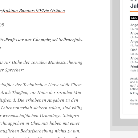
rak­ti­on Bünd­nis 90/Die Grünen
08
ts-Pro­fes­sor aus Chem­nitz sei Selbst­er­fah­
n
tz zur Höhe der sozia­len Min­dest­si­che­rung
cher Sprecher:
schaft­ler der Tech­ni­schen Uni­ver­si­tät Chem­
ied­rich Thie­ßen, zur Höhe der sozia­len Min­
i­täts­fremd. Die erho­be­nen Anga­ben zu den
Lebens­un­ter­halt sichern sol­len, sind völ­lig
 wis­sen­schaft­li­chen Grund­la­ge. Stich­pro­
­te Schnäpp­chen in Chem­nitz haben mit einer
 taug­li­chen Bedarfs­er­he­bung nichts zu tun.