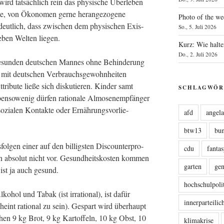
 wird tat­säch­lich rein das phy­si­sche Über­le­ben
­te, von Öko­no­men ger­ne her­an­ge­zo­ge­ne
Photo of the we
eut­lich, dass zwi­schen dem phy­si­schen Exis­
So., 5. Juli 2026
­ben Wel­ten liegen.
Kurz: Wie halte
Do., 2. Juli 2026
gesun­den deut­schen Man­nes ohne Behin­de­rung
 mit deut­schen Ver­brauchs­ge­wohn­hei­ten
ri­bu­te lie­ße sich dis­ku­tie­ren. Kin­der samt
SCHLAGWÖR
n­so­we­nig dür­fen ratio­na­le Almo­sen­emp­fän­ger
ozia­len Kon­tak­te oder Ernäh­rungs­vor­lie­
afd
angel
btw13
bu
ol­gen einer auf den bil­ligs­ten Dis­coun­ter­pro­
cdu
fanta
 abso­lut nicht vor. Gesund­heits­kos­ten kom­men
garten
ge
 ist ja auch gesund.
hochschulpoli
lko­hol und Tabak (ist irra­tio­nal), ist dafür
innerparteili
heint ratio­nal zu sein). Gespart wird über­haupt
chen 9 kg Brot, 9 kg Kar­tof­feln, 10 kg Obst, 10
klimakrise