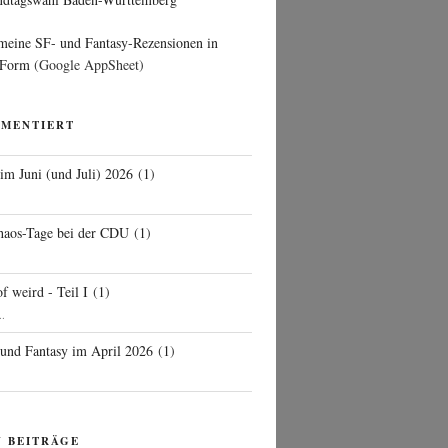
 meine SF- und Fantasy-Rezensionen in
 Form
(Google AppSheet)
MMENTIERT
 im Juni (und Juli) 2026
(
1
)
d
haos-Tage bei der CDU
(
1
)
f weird - Teil I
(
1
)
..
 und Fantasy im April 2026
(
1
)
N BEITRÄGE