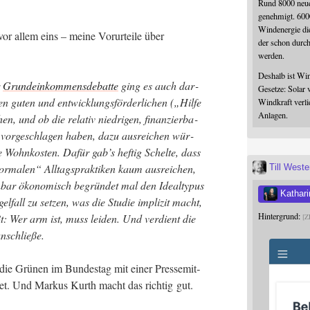
Rund 8000 neue
genehmigt. 600
Windenergie die
 vor allem eins – mei­ne Vor­ur­tei­le über
der schon durc
werden.
Deshalb ist Win
r
Grund­ein­kom­mens­de­bat­te
ging es auch dar­
Gesetze: Solar 
 guten und ent­wick­lungs­för­der­li­chen („Hil­fe
Windkraft verli
Anlagen.
n, und ob die rela­tiv nied­ri­gen, finan­zier­ba­
 vor­ge­schla­gen haben, dazu aus­rei­chen wür­
ohn­kos­ten. Dafür gab’s hef­tig Schel­te, dass
r­ma­len“ All­tags­prak­ti­ken kaum aus­rei­chen,
Till West
­bar öko­no­misch begrün­det mal den Ide­al­ty­pus
Kathari
fall zu set­zen, was die Stu­die impli­zit macht,
Hintergrund:
t: Wer arm ist, muss lei­den. Und ver­dient die
Z
anschließe.
e Grü­nen im Bun­des­tag mit einer Pres­se­mit­
­det. Und Mar­kus Kurth macht das rich­tig gut.