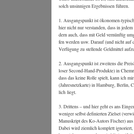
solch unsin­ni­gen Ergeb­nis­sen führen.
1. Aus­gangs­punkt ist öko­no­men-typisch 
hier nicht nur ver­stan­den, dass in jedem
dern auch, dass mit Geld ver­nünf­tig umg
fen wer­den usw. Dar­auf (und nicht auf d
Ver­fü­gung zu stel­len­de Geld­mit­tel auf­z
2. Aus­gangs­punkt ist zwei­tens die Preis­l
lo­ser Second-Hand-Pro­duk­te) in Chem­n
dass das kei­ne Rol­le spielt, kann ich m
(Jah­res­netz­kar­te) in Ham­burg, Ber­lin,
lich liegt.
3. Drit­tens – und hier geht es ans Ein­g
weni­ger selbst defi­nier­ten Ziel­set (ver­w
Manu­skript des Ko-Autors Fischer) aus e
Dabei wird ziem­lich kom­plett igno­riert,