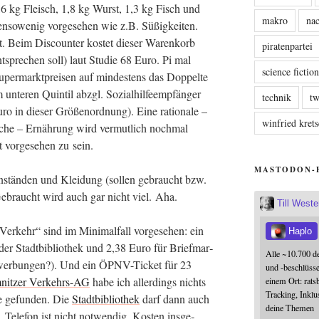
,6 kg Fleisch, 1,8 kg Wurst, 1,3 kg Fisch und
makro
nac
­so­we­nig vor­ge­se­hen wie z.B. Süßig­kei­ten.
. Beim Dis­coun­ter kos­tet die­ser Waren­korb
piratenpartei
spre­chen soll) laut Stu­die 68 Euro. Pi mal
science fictio
r­markt­prei­sen auf min­des­tens das Dop­pel­te
unte­ren Quin­til abzgl. Sozi­al­hil­fe­emp­fän­ger
technik
tw
ro in die­ser Grö­ßen­ord­nung). Eine ratio­na­le –
winfried kre
i­sche – Ernäh­rung wird ver­mut­lich noch­mal
 vor­ge­se­hen zu sein.
MASTODON-
gen­stän­den und Klei­dung (sol­len gebraucht bzw.
ebraucht wird auch gar nicht viel. Aha.
Till West
Ver­kehr“ sind im Mini­mal­fall vor­ge­se­hen: ein
Haplo
in der Stadt­bi­blio­thek und 2,38 Euro für Brief­mar­
Alle ~10.700 d
Bewer­bun­gen?). Und ein ÖPNV-Ticket für 23
und -beschlüss
nit­zer Ver­kehrs-AG
habe ich aller­dings nichts
einem Ort: rats
Tracking, Inklu
se gefun­den. Die
Stadt­bi­blio­thek
darf dann auch
deine Themen
n, Tele­fon ist nicht not­wen­dig. Kos­ten ins­ge­