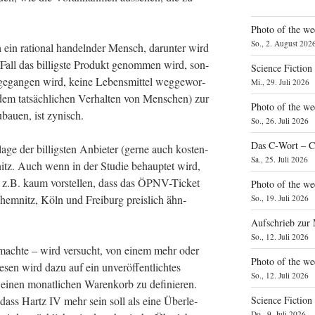
Photo of the we
So., 2. August 202
ein ratio­nal han­deln­der Mensch, dar­un­ter wird
 Fall das bil­ligs­te Pro­dukt genom­men wird, son­
Science Fiction
e­gan­gen wird, kei­ne Lebens­mit­tel weg­ge­wor­
Mi., 29. Juli 2026
em tat­säch­li­chen Ver­hal­ten von Men­schen) zur
Photo of the we
u­bau­en, ist zynisch.
So., 26. Juli 2026
Das C‑Wort – C
a­ge der bil­ligs­ten Anbie­ter (ger­ne auch kos­ten­
Sa., 25. Juli 2026
itz. Auch wenn in der Stu­die behaup­tet wird,
ir z.B. kaum vor­stel­len, dass das ÖPNV-Ticket
Photo of the we
 Chem­nitz, Köln und Frei­burg preis­lich ähn­
So., 19. Juli 2026
Aufschrieb zur
So., 12. Juli 2026
e­mach­te – wird ver­sucht, von einem mehr oder
Photo of the w
ie­sen wird dazu auf ein unver­öf­fent­lich­tes
So., 12. Juli 2026
inen monat­li­chen Waren­korb zu defi­nie­ren.
 dass Hartz IV mehr sein soll als eine Über­le­
Science Fiction
Do., 9. Juli 2026