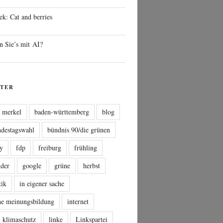
ek: Cat and berries
n Sie’s mit AI?
TER
a merkel
baden-württemberg
blog
ndestagswahl
bündnis 90/die grünen
sy
fdp
freiburg
frühling
nder
google
grüne
herbst
tik
in eigener sache
che meinungsbildung
internet
klimaschutz
linke
Linkspartei