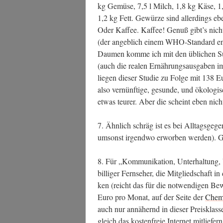
kg Gemü­se, 7,5 l Milch, 1,8 kg Käse, 1
1,2 kg Fett. Gewür­ze sind aller­dings eben
Oder Kaf­fee. Kaf­fee! Genuß gibt’s nicht
(der angeb­lich einem WHO-Stan­dard ent­
Dau­men kom­me ich mit den übli­chen Supe
(auch die rea­len Ernäh­rungs­aus­ga­ben im 
lie­gen die­ser Stu­die zu Fol­ge mit 138 Eu
also ver­nünf­ti­ge, gesun­de, und öko­lo­g
etwas teu­rer. Aber die scheint eben nicht
7. Ähn­lich schräg ist es bei All­tags­ge­
umsonst irgend­wo erwor­ben wer­den). G
8. Für „Kom­mu­ni­ka­ti­on, Unter­hal­tung, 
bil­li­ger Fern­se­her, die Mit­glied­schaft 
ken (reicht das für die not­wen­di­gen 
Euro pro Monat, auf der Sei­te der
Chem­
auch nur annä­hernd in die­ser Preis­klas­
gleich das kos­ten­freie Inter­net mit­lie­fer