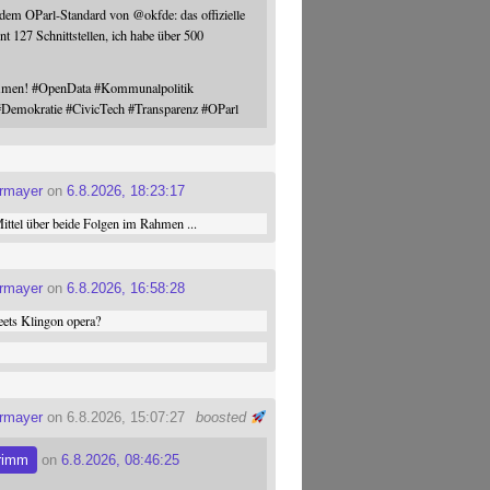
 dem OParl-Standard von
@
okfde
: das offizielle
nt 127 Schnittstellen, ich habe über 500
ommen!
#
OpenData
#
Kommunalpolitik
#
Demokratie
#
CivicTech
#
Transparenz
#
OParl
ermayer
on
6.8.2026, 18:23:17
ttel über beide Folgen im Rahmen ...
ermayer
on
6.8.2026, 16:58:28
ets Klingon opera?
ermayer
on 6.8.2026, 15:07:27
boosted
rimm
on
6.8.2026, 08:46:25