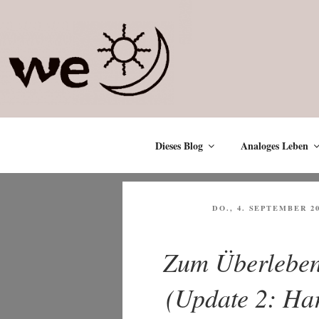
Zum
Inhalt
springen
Dieses Blog
Analoges Leben
VERÖFFENTLICHT
DO., 4. SEPTEMBER 2
AM
Zum Überlebe
(Update 2: Har