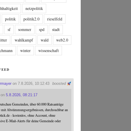
hhaltigkeit
netzpolitik
politik
politik2.0
rieselfeld
n
sf
sommer
spd
stadt
itter
wahlkampf
wald
web2.0
tschmann
winter
wissenschaft
FEED
ermayer
on 7.8.2026, 10:12:43
boosted
on
5.8.2026, 08:21:17
eutschen Gemeinden, über 60.000 Ratsanträge
e mit Abstimmungsergebnissen, durchsuchbar an
blick.de - kostenlos, ohne Account, ohne
sive E-Mail-Alerts für deine Gemeinde oder