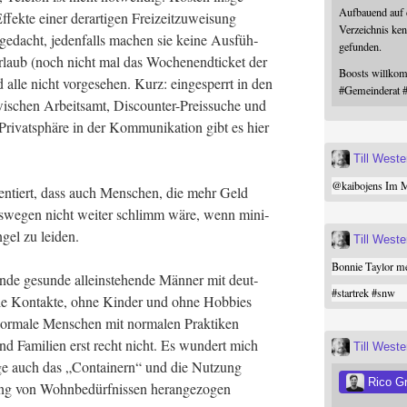
Aufbauend auf
­te einer der­ar­ti­gen Frei­zeit­zu­wei­sung
Verzeichnis ken
ge­dacht, jeden­falls machen sie kei­ne Aus­füh­
gefunden.
rlaub (noch nicht mal das Wochen­end­ti­cket der
Boosts willk
lle nicht vor­ge­se­hen. Kurz: ein­ge­sperrt in den
#
Gemeinderat
i­schen Arbeits­amt, Dis­coun­ter-Preis­su­che und
i­vat­sphä­re in der Kom­mu­ni­ka­ti­on gibt es hier
Till West
@
kaibojens
Im Mi
n­tiert, dass auch Men­schen, die mehr Geld
es­we­gen nicht wei­ter schlimm wäre, wenn mini­
n­gel zu leiden.
Till West
Bonnie Taylor me
en­de gesun­de allein­ste­hen­de Män­ner mit deut­
#
startrek
#
snw
­le Kon­tak­te, ohne Kin­der und ohne Hob­bies
ma­le Men­schen mit nor­ma­len Prak­ti­ken
nd Fami­li­en erst recht nicht. Es wun­dert mich
Till West
­ge auch das „Con­tai­nern“ und die Nut­zung
Rico G
gung von Wohn­be­dürf­nis­sen her­an­ge­zo­gen