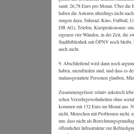
samt: 26,78 Euro pro Monat. Über die Effek
haben die Autoren aller­dings nicht nach­
run­gen dazu. Fahr­rad, Kino, Fuß­ball, U
DB AG), Tele­fon, Knei­pen­kon­sum: sind a
eige­nen vier Wän­den, in der Zeit, die zw
Stadt­bi­blio­thek mit ÖPNV noch bleibt. Pr
auch nicht.
9. Abschlie­ßend wird dann noch argu­me
haben, unzu­frie­den sind, und dass es d
mal­aus­ge­stat­te­te Per­so­nen glau­ben, Mä
Zusam­men­ge­fasst: rela­tiv aske­tisch leb
schen Ver­zehr­ge­wohn­hei­ten ohne sozia
kom­men mit 132 Euro im Monat aus. Nor­
nicht, Men­schen mit Pro­ble­men nicht, u
nur, dass nicht als Berech­nungs­grund­la
öffent­li­cher Infra­struk­tur zur Befrie­di­