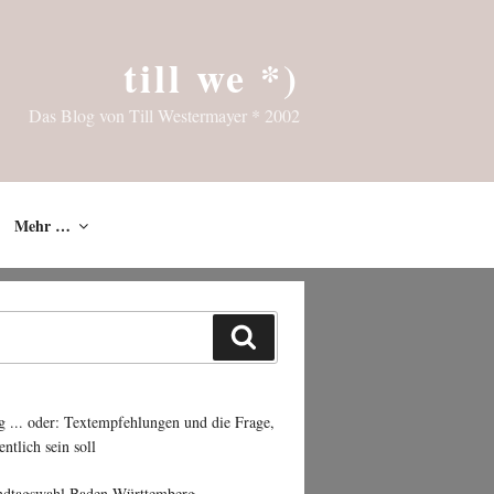
till we *)
Das Blog von Till Westermayer * 2002
Mehr …
Suchen
g ... oder: Textempfehlungen und die Frage,
entlich sein soll
ndtagswahl Baden-Württemberg