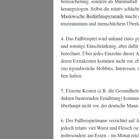
bens­si­che­rung, son­dern als Mini­mal­fall
her­an­ge­zo­gen. Selbst die rela­tiv schlich
Maslow­sche Bedürf­nis­py­ra­mi­de
macht d
tenz­mi­ni­mum und mensch­li­chem Über­le
4. Das Fall­bei­spiel wird anhand eines 
und sons­ti­ge Ein­schrän­kung, aber dafür
berech­net. Über jedes Ein­zel­ne die­ser Att
deren Extra­kos­ten kom­men nicht vor, ebe
(m) irgend­wel­che Hob­bies, Inter­es­sen, s
ben haben.
5. Exter­ne Kos­ten (z.B. die Gesund­heits­f
duk­ten basie­ren­den Ernäh­rung) kom­men
über­haupt nicht vor, der deut­sche Mann
6. Der Fall­bei­spiel­mann ver­zich­tet auf A
jedoch rela­tiv viel Wurst und Fleisch (sc
ins­be­son­de­re am Essen – im Monat rei­