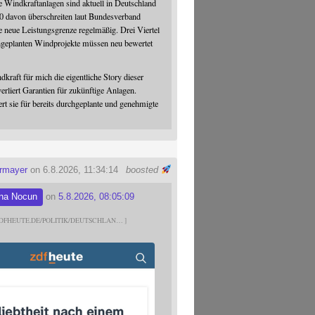
 Windkraftanlagen sind aktuell in Deutschland
0 davon überschreiten laut Bundesverband
 neue Leistungsgrenze regelmäßig. Drei Viertel
hgeplanten Windprojekte müssen neu bewertet
dkraft für mich die eigentliche Story dieser
verliert Garantien für zukünftige Anlagen.
ert sie für bereits durchgeplante und genehmigte
ermayer
on 6.8.2026, 11:34:14
boosted
na Nocun
on
5.8.2026, 08:05:09
DFHEUTE.DE/POLITIK/DEUTSCHLAN