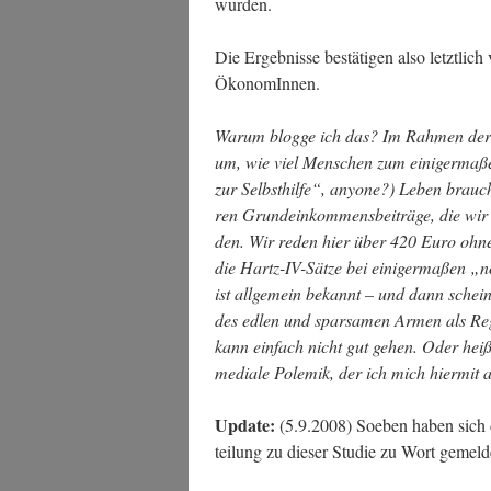
wurden.
Die Ergeb­nis­se bestä­ti­gen also letzt­lich
ÖkonomInnen.
War­um blog­ge ich das? Im Rah­men de
um, wie viel Men­schen zum eini­ger­ma­ßen
zur Selbst­hil­fe“, anyo­ne?) Leben brau­che
ren Grund­ein­kom­mens­bei­trä­ge, die wir
den. Wir reden hier über 420 Euro ohne W
die Hartz-IV-Sät­ze bei eini­ger­ma­ßen „no
ist all­ge­mein bekannt – und dann schein
des edlen und spar­sa­men Armen als Regel­
kann ein­fach nicht gut gehen. Oder heiß
media­le Pole­mik, der ich mich hier­mit 
Update:
(5.9.2008) Soeben haben sich di
tei­lung zu die­ser Stu­die zu Wort gemel