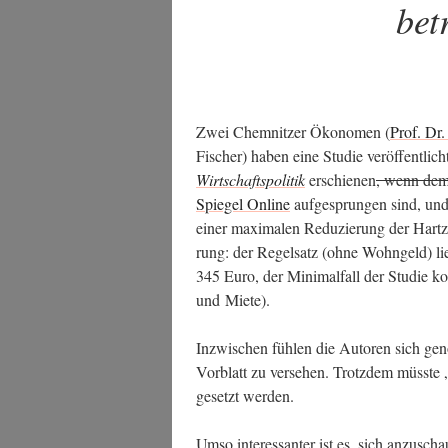
bet
Zwei Chem­nit­zer Öko­no­men (
Prof. Dr.
Fischer) haben eine Stu­die ver­öf­fent­licht
Wirt­schafts­po­li­tik
erschie­nen
, wenn dem 
Spie­gel Online
auf­ge­sprun­gen sind, un
einer maxi­ma­len Redu­zie­rung der Hartz
rung: der Regel­satz (ohne Wohn­geld) lieg
345 Euro, der Mini­mal­fall der Stu­die
und Miete).
Inzwi­schen füh­len die Autoren sich genö­t
Vor­blatt zu ver­se­hen. Trotz­dem müss­te 
gesetzt werden.
Umso inter­es­san­ter ist es, sich anzu­sch