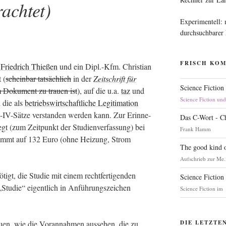
rachtet)
Experimentell:
durchsuchbarer
FRISCH KO
 Fried­rich Thie­ßen
und ein Dipl.-Kfm. Chris­ti­an
 (
schein­bar tat­säch­lich
in der
Zeit­schrift für
Science Fiction
Doku­ment zu trau­en ist
), auf die u.a.
taz
und
Science Fiction un
d die als
betriebs­wirt­schaft­li­che Legi­ti­ma­ti­on
-IV-Sät­ze ver­stan­den wer­den kann. Zur Erin­ne­
Das C-Wort - C
t (zum Zeit­punkt der Stu­di­en­ver­fas­sung) bei
Frank Hamm
 kommt auf 132 Euro (ohne Hei­zung, Strom
The good kind o
Aufschrieb zur Me.
igt, die Stu­die mit einem recht­fer­ti­gen­den
Science Fiction
„Stu­die“ eigent­lich in Anfüh­rungs­zei­chen
Science Fiction im
au­en, wie die Vor­an­nah­men aus­se­hen, die zu
DIE LETZTE