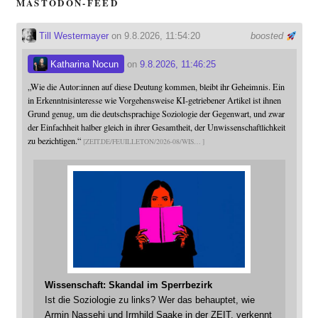
MASTODON-FEED
Till Westermayer
on 9.8.2026, 11:54:20
boosted
Katharina Nocun
on
9.8.2026, 11:46:25
„Wie die Autor:innen auf diese Deutung kommen, bleibt ihr Geheimnis. Ein
in Erkenntnisinteresse wie Vorgehensweise KI-getriebener Artikel ist ihnen
Grund genug, um die deutschsprachige Soziologie der Gegenwart, und zwar
der Einfachheit halber gleich in ihrer Gesamtheit, der Unwissenschaftlichkeit
zu bezichtigen.“
ZEIT.DE/FEUILLETON/2026-08/WIS
Wissenschaft: Skandal im Sperrbezirk
Ist die Soziologie zu links? Wer das behauptet, wie
Armin Nassehi und Irmhild Saake in der ZEIT, verkennt