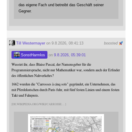
das eigene Fach und betreibt das Geschäft seiner
Gegner.
Till Westermayer
on 9.8.2026, 08:41:13
boosted
SonstHarmlos
on
9.8.2026, 05:39:01
Wusstet ihr, dass Blaise Pascal, der Namensgeber für die
Programmiersprache, nicht nur Mathematiker war, sondern auch der Erfinder
des öffentlichen Nahverkehrs?
1662 wurden die "Carrosses à cinq sols" gegründet, ein Unternehmen, das
mit Pferdekutschen durch Paris fuhr, mit fünf festen Linien und einem festen
Takt und Fahrpreis.
DE.WIKIPEDIA.ORG/WIKI/CARROSSE