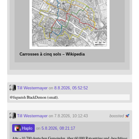
Carrosses à cinq sols – Wikipedia
Till Westermayer
on
8.8.2026, 05:52:52
@
fugueish
BlackDemon (small).
Till Westermayer
on 7.8.2026, 10:12:43
boosted
Haplo
on
5.8.2026, 08:21:17
Alle ~10.700 deutschen Gemeinden, über 60.000 Ratsanträge und -beschlüsse