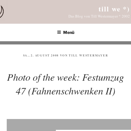
Zum
till we *)
Inhalt
Das Blog von Till Westermayer * 2002
springen
Menü
VERÖFFENTLICHT
SA., 2. AUGUST 2008
VON
TILL WESTERMAYER
AM
Photo of the week: Festumzug
47 (Fahnenschwenken II)