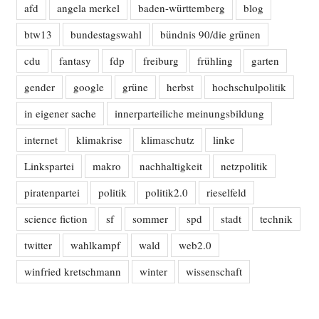
afd
angela merkel
baden-württemberg
blog
btw13
bundestagswahl
bündnis 90/die grünen
cdu
fantasy
fdp
freiburg
frühling
garten
gender
google
grüne
herbst
hochschulpolitik
in eigener sache
innerparteiliche meinungsbildung
internet
klimakrise
klimaschutz
linke
Linkspartei
makro
nachhaltigkeit
netzpolitik
piratenpartei
politik
politik2.0
rieselfeld
science fiction
sf
sommer
spd
stadt
technik
twitter
wahlkampf
wald
web2.0
winfried kretschmann
winter
wissenschaft