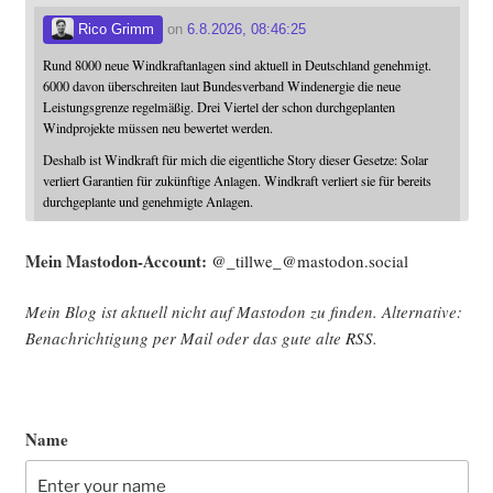
Rico Grimm
on
6.8.2026, 08:46:25
Rund 8000 neue Windkraftanlagen sind aktuell in Deutschland genehmigt.
6000 davon überschreiten laut Bundesverband Windenergie die neue
Leistungsgrenze regelmäßig. Drei Viertel der schon durchgeplanten
Windprojekte müssen neu bewertet werden.
Deshalb ist Windkraft für mich die eigentliche Story dieser Gesetze: Solar
verliert Garantien für zukünftige Anlagen. Windkraft verliert sie für bereits
durchgeplante und genehmigte Anlagen.
Mein Mast­o­don-Account:
@_tillwe_@mastodon.social
Mein Blog ist aktu­ell nicht auf Mast­o­don zu fin­den. Alter­na­ti­ve:
Benach­rich­ti­gung per Mail oder das gute alte
RSS
.
Name