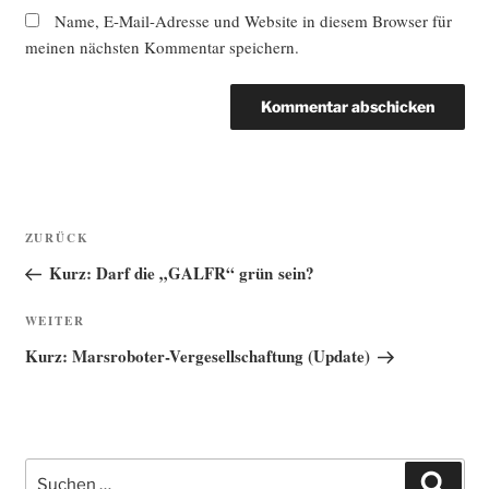
Name, E-Mail-Adresse und Website in diesem Browser für
meinen nächsten Kommentar speichern.
Beitragsnavigation
Vorheriger
ZURÜCK
Beitrag
Kurz: Darf die „GALFR“ grün sein?
Nächster
WEITER
Beitrag
Kurz: Marsroboter-Vergesellschaftung (Update)
Suche
Such