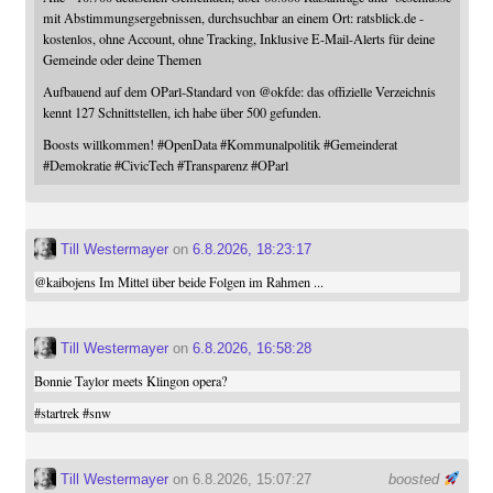
mit Abstimmungsergebnissen, durchsuchbar an einem Ort: ratsblick.de -
kostenlos, ohne Account, ohne Tracking, Inklusive E-Mail-Alerts für deine
Gemeinde oder deine Themen
Aufbauend auf dem OParl-Standard von
@
okfde
: das offizielle Verzeichnis
kennt 127 Schnittstellen, ich habe über 500 gefunden.
Boosts willkommen!
#
OpenData
#
Kommunalpolitik
#
Gemeinderat
#
Demokratie
#
CivicTech
#
Transparenz
#
OParl
Till Westermayer
on
6.8.2026, 18:23:17
@
kaibojens
Im Mittel über beide Folgen im Rahmen ...
Till Westermayer
on
6.8.2026, 16:58:28
Bonnie Taylor meets Klingon opera?
#
startrek
#
snw
Till Westermayer
on 6.8.2026, 15:07:27
boosted