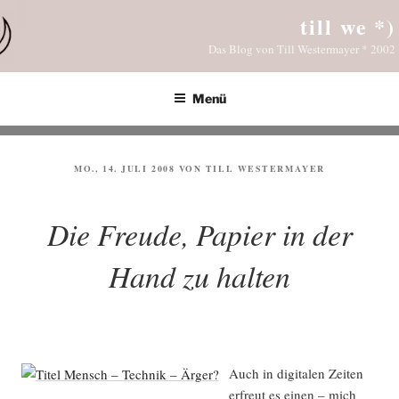
Zum
till we *)
Inhalt
Das Blog von Till Westermayer * 2002
springen
Menü
VERÖFFENTLICHT
MO., 14. JULI 2008
VON
TILL WESTERMAYER
AM
Die Freude, Papier in der
Hand zu halten
Auch in digi­ta­len Zei­ten
erfreut es einen – mich