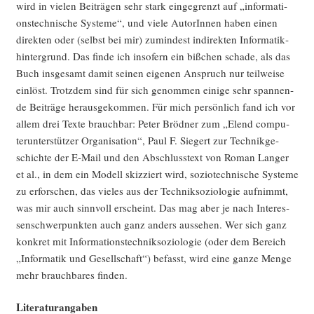
wird in vie­len Bei­trä­gen sehr stark ein­ge­grenzt auf „infor­ma­ti­
ons­tech­ni­sche Sys­te­me“, und vie­le AutorIn­nen haben einen
direk­ten oder (selbst bei mir) zumin­dest indi­rek­ten Infor­ma­tik­
hin­ter­grund. Das fin­de ich inso­fern ein biß­chen scha­de, als das
Buch ins­ge­samt damit sei­nen eige­nen Anspruch nur teil­wei­se
ein­löst. Trotz­dem sind für sich genom­men eini­ge sehr span­nen­
de Bei­trä­ge her­aus­ge­kom­men. Für mich per­sön­lich fand ich vor
allem drei Tex­te brauch­bar: Peter Bröd­ner zum „Elend com­pu­
ter­un­ter­stüt­zer Orga­ni­sa­ti­on“, Paul F. Sie­gert zur Tech­nik­ge­
schich­te der E‑Mail und den Abschluss­text von Roman Lan­ger
et al., in dem ein Modell skiz­ziert wird, sozio­tech­ni­sche Sys­te­me
zu erfor­schen, das vie­les aus der Tech­nik­so­zio­lo­gie auf­nimmt,
was mir auch sinn­voll erscheint. Das mag aber je nach Inter­es­
sen­schwer­punk­ten auch ganz anders aus­se­hen. Wer sich ganz
kon­kret mit Infor­ma­ti­ons­tech­nik­so­zio­lo­gie (oder dem Bereich
„Infor­ma­tik und Gesell­schaft“) befasst, wird eine gan­ze Men­ge
mehr brauch­ba­res finden.
Lite­ra­tur­an­ga­ben