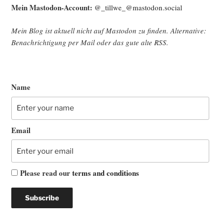
Mein Mast­o­don-Account:
@_tillwe_@mastodon.social
Mein Blog ist aktu­ell nicht auf Mast­o­don zu fin­den. Alter­na­ti­ve:
Benach­rich­ti­gung per Mail oder das gute alte
RSS
.
Name
Email
Please read our
terms and conditions