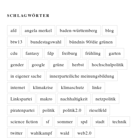
SCHLAGWÖRTER
afd
angela merkel
baden-württemberg
blog
btw13
bundestagswahl
bündnis 90/die grünen
cdu
fantasy
fdp
freiburg
frühling
garten
gender
google
grüne
herbst
hochschulpolitik
in eigener sache
innerparteiliche meinungsbildung
internet
klimakrise
klimaschutz
linke
Linkspartei
makro
nachhaltigkeit
netzpolitik
piratenpartei
politik
politik2.0
rieselfeld
science fiction
sf
sommer
spd
stadt
technik
twitter
wahlkampf
wald
web2.0