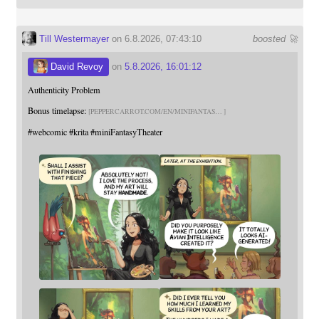
Till Westermayer
on 6.8.2026, 07:43:10
boosted 🚀
David Revoy
on
5.8.2026, 16:01:12
Authenticity Problem
Bonus timelapse:
PEPPERCARROT.COM/EN/MINIFANTAS
#
webcomic
#
krita
#
miniFantasyTheater