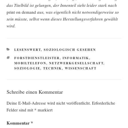
das Titel­bild ist gelun­gen, der Innen­teil sieht lei­der stark nach
print on demand
aus, was eigent­lich nicht not­wen­di­ger­wei­se so
sein müss­te, selbst wenn die­ses Her­stel­lungs­ver­fah­ren gewählt
wird.
KATEGORIEN
LESENSWERT
,
SOZIOLOGISCH GESEHEN
SCHLAGWÖRTER
FORSTDIENSTLEISTER
,
INFORMATIK
,
MOBILTELEFON
,
NETZWERKGESELLSCHAFT
,
SOZIOLOGIE
,
TECHNIK
,
WISSENSCHAFT
Schreibe einen Kommentar
Deine E-Mail-Adresse wird nicht veröffentlicht.
Erforderliche
Felder sind mit
*
markiert
Kommentar
*