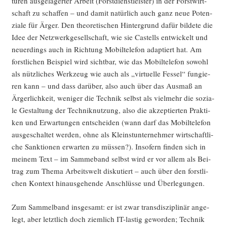
tu­ren aus­ge­la­ger­ter Arbeit (Forst­dienst­leis­ter) in der Forst­wirt­
schaft zu schaf­fen – und damit natür­lich auch ganz neue Poten­
zia­le für Ärger. Den theo­re­ti­schen Hin­ter­grund dafür bil­de­te die
Idee der Netz­werk­ge­sell­schaft, wie sie Cas­tells ent­wi­ckelt und
neu­er­dings auch in Rich­tung Mobil­te­le­fon adap­tiert hat. Am
forst­li­chen Bei­spiel wird sicht­bar, wie das Mobil­te­le­fon sowohl
als nütz­li­ches Werk­zeug wie auch als „vir­tu­el­le Fes­sel“ fun­gie­
ren kann – und dass dar­über, also auch über das Aus­maß an
Ärger­lich­keit, weni­ger die Tech­nik selbst als viel­mehr die sozia­
le Gestal­tung der Tech­nik­nut­zung, also die akzep­tier­ten Prak­ti­
ken und Erwar­tun­gen ent­schei­den (wann darf das Mobil­te­le­fon
aus­ge­schal­tet wer­den, ohne als Kleinst­un­ter­neh­mer wirt­schaft­li­
che Sank­tio­nen erwar­ten zu müs­sen?). Inso­fern fin­den sich in
mei­nem Text – im Samm­eband selbst wird er vor allem als Bei­
trag zum The­ma Arbeits­welt dis­ku­tiert – auch über den forst­li­
chen Kon­text hin­aus­ge­hen­de Anschlüs­se und Überlegungen.
Zum Sam­mel­band ins­ge­samt: er ist zwar trans­dis­zi­pli­när ange­
legt, aber letzt­lich doch ziem­lich IT-las­tig gewor­den; Tech­nik