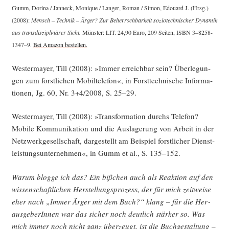
Gumm, Dori­na / Janneck, Moni­que / Lan­ger, Roman / Simon, Edouard J. (Hrsg.)
(2008):
Mensch – Tech­nik – Ärger? Zur Beherrsch­bar­keit sozio­tech­ni­scher Dyna­mik
aus trans­dis­zi­pli­nä­rer Sicht.
Müns­ter: LIT. 24,90 Euro, 209 Sei­ten, ISBN 3–8258-
1347–9.
Bei Ama­zon bestellen.
Wes­ter­may­er, Till (2008): »Immer erreich­bar sein? Über­le­gun­
gen zum forst­li­chen Mobil­te­le­fon«, in Forst­tech­ni­sche Infor­ma­
tio­nen, Jg. 60, Nr. 3+4/2008, S. 25–29.
Wes­ter­may­er, Till (2008): »Trans­for­ma­ti­on durchs Tele­fon?
Mobi­le Kom­mu­ni­ka­ti­on und die Aus­la­ge­rung von Arbeit in der
Netz­werk­ge­sell­schaft, dar­ge­stellt am Bei­spiel forst­li­cher Dienst­
leis­tungs­un­ter­neh­men«, in Gumm et al., S. 135–152.
War­um blog­ge ich das? Ein biß­chen auch als Reak­ti­on auf den
wis­sen­schaft­li­chen Her­stel­lungs­pro­zess, der für mich zeit­wei­se
eher nach „Immer Ärger mit dem Buch?“ klang – für die Her­
aus­ge­be­rIn­nen war das sicher noch deut­lich stär­ker so. Was
mich immer noch nicht ganz über­zeugt, ist die Buch­ge­stal­tung –