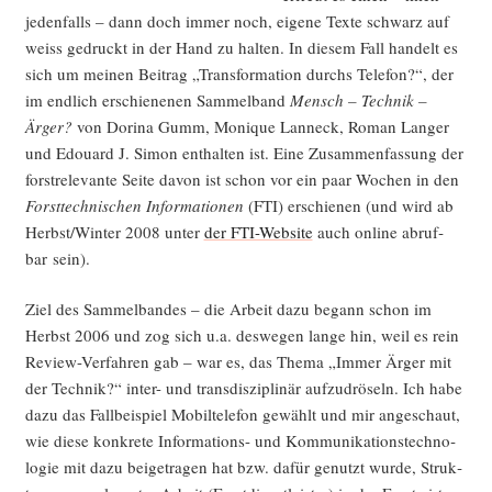
jeden­falls – dann doch immer noch, eige­ne Tex­te schwarz auf
weiss gedruckt in der Hand zu hal­ten. In die­sem Fall han­delt es
sich um mei­nen Bei­trag „Trans­for­ma­ti­on durchs Tele­fon?“, der
im end­lich erschie­ne­nen Sam­mel­band
Mensch – Tech­nik –
Ärger?
von Dori­na Gumm, Moni­que Lanneck, Roman Lan­ger
und Edouard J. Simon ent­hal­ten ist. Eine Zusam­men­fas­sung der
forst­re­le­van­te Sei­te davon ist schon vor ein paar Wochen in den
Forst­tech­ni­schen Infor­ma­tio­nen
(FTI) erschie­nen (und wird ab
Herbst/Winter 2008 unter
der FTI-Web­site
auch online abruf­
bar sein).
Ziel des Sam­mel­ban­des – die Arbeit dazu begann schon im
Herbst 2006 und zog sich u.a. des­we­gen lan­ge hin, weil es rein
Review-Ver­fah­ren gab – war es, das The­ma „Immer Ärger mit
der Tech­nik?“ inter- und trans­dis­zi­pli­när auf­zu­drö­seln. Ich habe
dazu das Fall­bei­spiel Mobil­te­le­fon gewählt und mir ange­schaut,
wie die­se kon­kre­te Infor­ma­ti­ons- und Kom­mu­ni­ka­ti­ons­tech­no­
lo­gie mit dazu bei­getra­gen hat bzw. dafür genutzt wur­de, Struk­