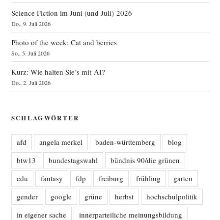
Science Fiction im Juni (und Juli) 2026
Do., 9. Juli 2026
Photo of the week: Cat and berries
So., 5. Juli 2026
Kurz: Wie halten Sie’s mit AI?
Do., 2. Juli 2026
SCHLAGWÖRTER
afd
angela merkel
baden-württemberg
blog
btw13
bundestagswahl
bündnis 90/die grünen
cdu
fantasy
fdp
freiburg
frühling
garten
gender
google
grüne
herbst
hochschulpolitik
in eigener sache
innerparteiliche meinungsbildung