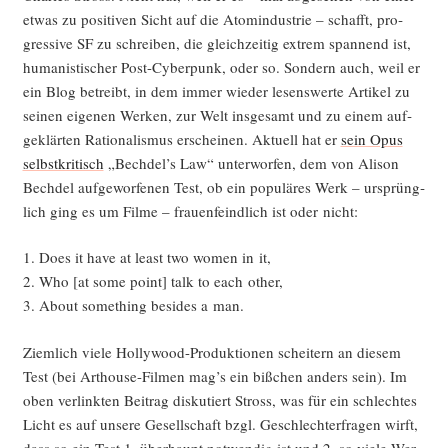
etwas zu posi­ti­ven Sicht auf die Atom­in­dus­trie – schafft, pro­
gres­si­ve SF zu schrei­ben, die gleich­zei­tig extrem span­nend ist,
huma­nis­ti­scher Post-Cyber­punk, oder so. Son­dern auch, weil er
ein Blog betreibt, in dem immer wie­der lesens­wer­te Arti­kel zu
sei­nen eige­nen Wer­ken, zur Welt ins­ge­samt und zu einem auf­
ge­klär­ten Ratio­na­lis­mus erschei­nen. Aktu­ell hat er
sein Opus
selbst­kri­tisch
„Bechdel’s Law“ unter­wor­fen, dem von Ali­son
Bech­del auf­ge­wor­fe­nen Test, ob ein popu­lä­res Werk – ursprüng­
lich ging es um Fil­me – frau­en­feind­lich ist oder nicht:
1. Does it have at least two women in it,
2. Who [at some point] talk to each other,
3. About some­thing bes­i­des a man.
Ziem­lich vie­le Hol­ly­wood-Pro­duk­tio­nen schei­tern an die­sem
Test (bei Art­house-Fil­men mag’s ein biß­chen anders sein). Im
oben ver­link­ten Bei­trag dis­ku­tiert Stross, was für ein schlech­tes
Licht es auf unse­re Gesell­schaft bzgl. Geschlech­ter­fra­gen wirft,
dass so ein Test 1. über­haupt not­wen­dig ist und 2. so vie­le Wer­