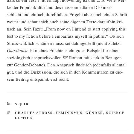
ke der Popu­lär­kul­tur und des mas­sen­me­dia­len Dis­kur­ses
schlicht und ein­fach durch­fal­len. Er geht aber noch einen Schritt
wei­ter und schaut sich auch sei­ne eige­nen Tex­te dar­auf­hin kri­
tisch an. Sein Fazit: „From now on I intend to start app­ly­ing this
test to my fic­tion befo­re I embarrass mys­elf in public.“ Ob sich
Stross wirk­lich schä­men muss, sei dahin­ge­stellt (nicht zuletzt
Glass­house
ist mei­nes Erach­tens ein gutes Bei­spiel für einen
sozio­lo­gisch anspruchs­vol­len SF-Roman mit star­ken Bezü­gen
zur Gen­der-Debat­te). Den Anspruch fin­de ich jeden­falls alle­mal
gut, und die Dis­kus­si­on, die sich in den Kom­men­ta­ren zu die­
sem Bei­trag ent­spannt, erst recht.
KATEGORIEN
SF|LIB
SCHLAGWÖRTER
CHARLES STROSS
,
FEMINISMUS
,
GENDER
,
SCIENCE
FICTION