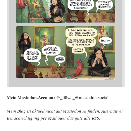
Mein Mast­o­don-Account:
@_tillwe_@mastodon.social
Mein Blog ist aktu­ell nicht auf Mast­o­don zu fin­den. Alter­na­ti­ve:
Benach­rich­ti­gung per Mail oder das gute alte
RSS
.