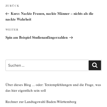
Beitragsnavigation
Vorheriger
ZURÜCK
Beitrag
Kurz: Nackte Frauen, nackte Männer – nichts als die
nackte Wahrheit
Nächster
WEITER
Beitrag
Spin am Beispiel Studienanfängerzahlen
Suche
Such
nach:
Über dieses Blog ... oder: Textempfehlungen und die Frage, was
das hier eigentlich sein soll
Rechner zur Landtagswahl Baden-Württemberg