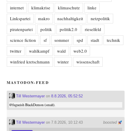
internet
klimakrise
klimaschutz
linke
Linkspartei
makro
nachhaltigkeit
netzpolitik
piratenpartei
politik
politik2.0
rieselfeld
science fiction
sf
sommer
spd
stadt
technik
twitter
wahlkampf
wald
web2.0
winfried kretschmann
winter
wissenschaft
MASTODON-FEED
Till Westermayer
on
8.8.2026, 05:52:52
@
fugueish
BlackDemon (small).
Till Westermayer
on 7.8.2026, 10:12:43
boosted