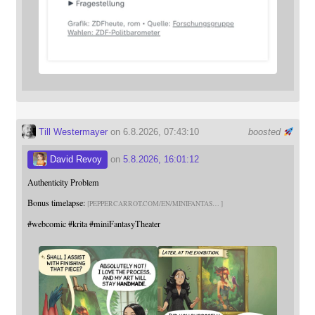
Till Westermayer
on 6.8.2026, 07:43:10
boosted
David Revoy
on
5.8.2026, 16:01:12
Authenticity Problem
Bonus timelapse:
PEPPERCARROT.COM/EN/MINIFANTAS
#
webcomic
#
krita
#
miniFantasyTheater