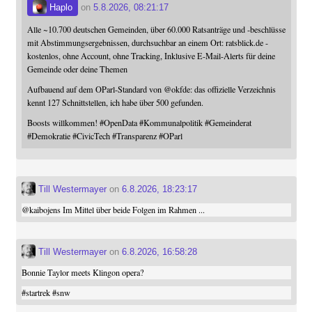
Haplo
on
5.8.2026, 08:21:17
Alle ~10.700 deutschen Gemeinden, über 60.000 Ratsanträge und -beschlüsse
mit Abstimmungsergebnissen, durchsuchbar an einem Ort: ratsblick.de -
kostenlos, ohne Account, ohne Tracking, Inklusive E-Mail-Alerts für deine
Gemeinde oder deine Themen
Aufbauend auf dem OParl-Standard von
@
okfde
: das offizielle Verzeichnis
kennt 127 Schnittstellen, ich habe über 500 gefunden.
Boosts willkommen!
#
OpenData
#
Kommunalpolitik
#
Gemeinderat
#
Demokratie
#
CivicTech
#
Transparenz
#
OParl
Till Westermayer
on
6.8.2026, 18:23:17
@
kaibojens
Im Mittel über beide Folgen im Rahmen ...
Till Westermayer
on
6.8.2026, 16:58:28
Bonnie Taylor meets Klingon opera?
#
startrek
#
snw