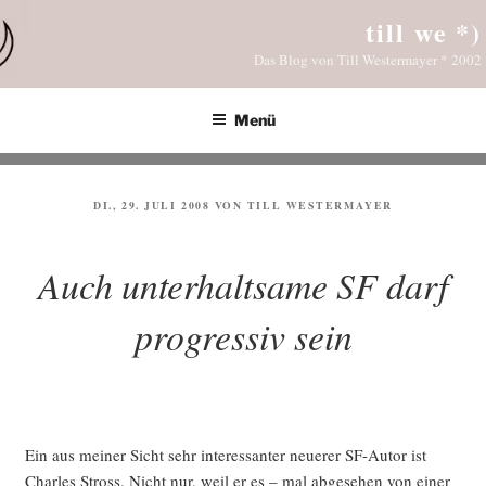
Zum
till we *)
Inhalt
Das Blog von Till Westermayer * 2002
springen
Menü
VERÖFFENTLICHT
DI., 29. JULI 2008
VON
TILL WESTERMAYER
AM
Auch unterhaltsame SF darf
progressiv sein
Ein aus mei­ner Sicht sehr inter­es­san­ter neue­rer SF-Autor ist
Charles Stross. Nicht nur, weil er es – mal abge­se­hen von einer