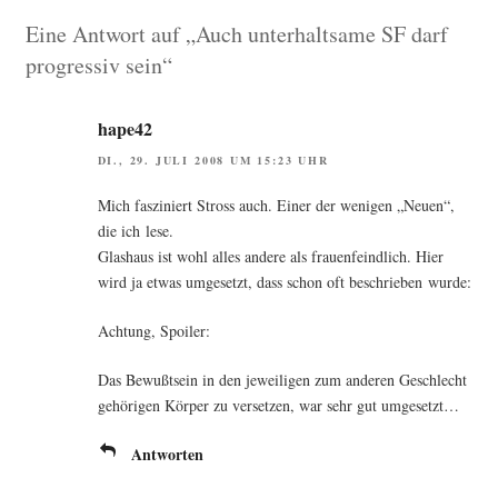
Eine Antwort auf „Auch unterhaltsame SF darf
progressiv sein“
hape42
DI., 29. JULI 2008 UM 15:23 UHR
Mich fas­zi­niert Stross auch. Einer der weni­gen „Neu­en“,
die ich lese.
Glas­haus ist wohl alles ande­re als frau­en­feind­lich. Hier
wird ja etwas umge­setzt, dass schon oft beschrie­ben wurde:
Ach­tung, Spoiler:
Das Bewußt­sein in den jewei­li­gen zum ande­ren Geschlecht
gehö­ri­gen Kör­per zu ver­set­zen, war sehr gut umgesetzt…
Antworten