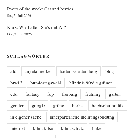
Photo of the week: Cat and berries
So., 5. Juli 2026
Kurz: Wie halten Sie’s mit AI?
Do., 2. Juli 2026
SCHLAGWÖRTER
afd
angela merkel
baden-württemberg
blog
btw13
bundestagswahl
bündnis 90/die grünen
cdu
fantasy
fdp
freiburg
frühling
garten
gender
google
grüne
herbst
hochschulpolitik
in eigener sache
innerparteiliche meinungsbildung
internet
klimakrise
klimaschutz
linke