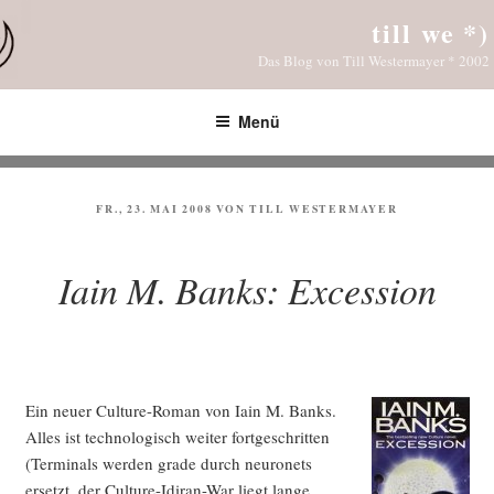
Zum
till we *)
Inhalt
Das Blog von Till Westermayer * 2002
springen
Menü
VERÖFFENTLICHT
FR., 23. MAI 2008
VON
TILL WESTERMAYER
AM
Iain M. Banks: Excession
Ein neu­er Cul­tu­re-Roman von Iain M. Banks.
Alles ist tech­no­lo­gisch wei­ter fort­ge­schrit­ten
(Ter­mi­nals wer­den gra­de durch neu­ro­nets
ersetzt, der Cul­tu­re-Idiran-War liegt lan­ge