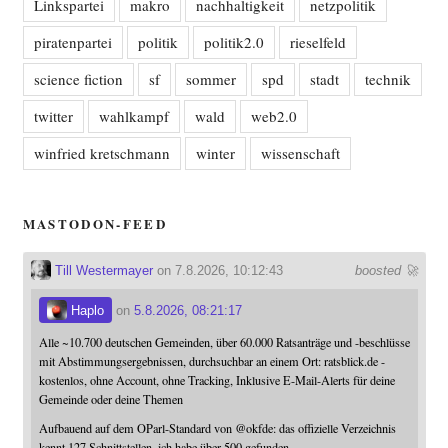
Linkspartei
makro
nachhaltigkeit
netzpolitik
piratenpartei
politik
politik2.0
rieselfeld
science fiction
sf
sommer
spd
stadt
technik
twitter
wahlkampf
wald
web2.0
winfried kretschmann
winter
wissenschaft
MASTODON-FEED
Till Westermayer
on 7.8.2026, 10:12:43
boosted 🚀
Haplo
on
5.8.2026, 08:21:17
Alle ~10.700 deutschen Gemeinden, über 60.000 Ratsanträge und -beschlüsse
mit Abstimmungsergebnissen, durchsuchbar an einem Ort: ratsblick.de -
kostenlos, ohne Account, ohne Tracking, Inklusive E-Mail-Alerts für deine
Gemeinde oder deine Themen
Aufbauend auf dem OParl-Standard von
@
okfde
: das offizielle Verzeichnis
kennt 127 Schnittstellen, ich habe über 500 gefunden.