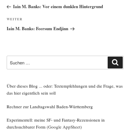
Beitrag
Iain M. Banks: Vor einem dunklen Hintergrund
Nächster
WEITER
Beitrag
Iain M. Banks: Feersum Endjinn
Suche
Such
nach:
Über dieses Blog ... oder: Textempfehlungen und die Frage, was
das hier eigentlich sein soll
Rechner zur Landtagswahl Baden-Württemberg
Experimentell: meine SF- und Fantasy-Rezensionen in
durchsuchbarer Form
(Google AppSheet)