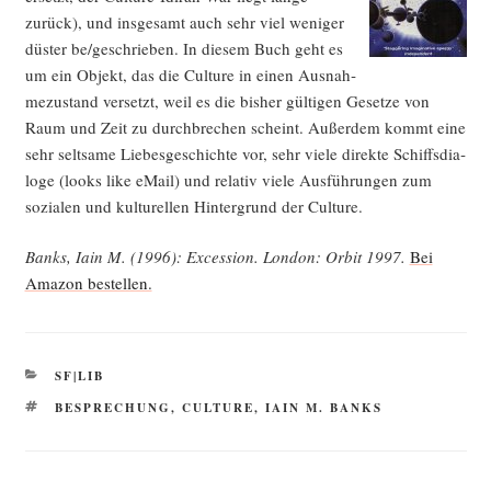
zurück), und ins­ge­samt auch sehr viel weni­ger
düs­ter be/geschrieben. In die­sem Buch geht es
um ein Objekt, das die Cul­tu­re in einen Aus­nah­
me­zu­stand ver­setzt, weil es die bis­her gül­ti­gen Geset­ze von
Raum und Zeit zu durch­bre­chen scheint. Außer­dem kommt eine
sehr selt­sa­me Lie­bes­ge­schich­te vor, sehr vie­le direk­te Schiffs­dia­
lo­ge (looks like eMail) und rela­tiv vie­le Aus­füh­run­gen zum
sozia­len und kul­tu­rel­len Hin­ter­grund der Culture.
Banks, Iain M. (1996): Exces­si­on. Lon­don: Orbit 1997.
Bei
Ama­zon bestellen.
KATEGORIEN
SF|LIB
SCHLAGWÖRTER
BESPRECHUNG
,
CULTURE
,
IAIN M. BANKS