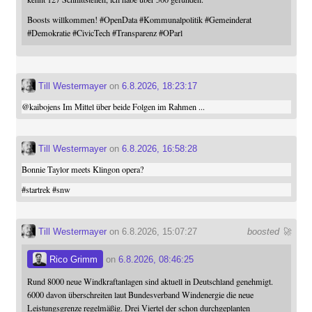
Boosts willkommen!
#
OpenData
#
Kommunalpolitik
#
Gemeinderat
#
Demokratie
#
CivicTech
#
Transparenz
#
OParl
Till Westermayer
on
6.8.2026, 18:23:17
@
kaibojens
Im Mittel über beide Folgen im Rahmen ...
Till Westermayer
on
6.8.2026, 16:58:28
Bonnie Taylor meets Klingon opera?
#
startrek
#
snw
Till Westermayer
on 6.8.2026, 15:07:27
boosted 🚀
Rico Grimm
on
6.8.2026, 08:46:25
Rund 8000 neue Windkraftanlagen sind aktuell in Deutschland genehmigt.
6000 davon überschreiten laut Bundesverband Windenergie die neue
Leistungsgrenze regelmäßig. Drei Viertel der schon durchgeplanten