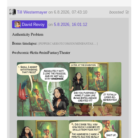
Till Westermayer
on 6.8.2026, 07:43:10
boosted 🚀
David Revoy
on
5.8.2026, 16:01:12
Authenticity Problem
Bonus timelapse:
PEPPERCARROT.COM/EN/MINIFANTAS
#
webcomic
#
krita
#
miniFantasyTheater