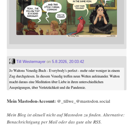
Till Westermayer
on
5.8.2026, 20:03:42
Jo Waltons Venedig-Buch - Everybody's perfect - mehr oder weniger in einem
Zug durchgelesen. In diesem Venedig treffen neun Welten aufeinander. Walton
macht daraus eine Meditation über Liebe in ihren unterschiedlichen
Ausprägungen, über Verletzlichkeit und die Pandemie.
Mein Mast­o­don-Account:
@_tillwe_@mastodon.social
Mein Blog ist aktu­ell nicht auf Mast­o­don zu fin­den. Alter­na­ti­ve:
Benach­rich­ti­gung per Mail oder das gute alte
RSS
.