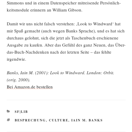
Sim­mons und in einem Daten­spei­cher mit­rei­sen­de Per­sön­lich­
keits­mo­du­le erin­nern an Wil­liam Gibson.
Damit wir uns nicht falsch ver­ste­hen: ‚Look to Wind­ward‘ hat
mir Spaß gemacht (auch wegen Banks Spra­che), und es hat sich
durch­aus gelohnt, sich die jetzt als Taschen­buch erschie­ne­ne
Aus­ga­be zu kau­fen. Aber das Gefühl des ganz Neu­en, das Über-
das-Buch-Nach­den­ken nach der letz­ten Sei­te – das fehl­te
irgendwie.
Banks, Iain M. (2001): Look to Wind­ward. Lon­don: Orbit.
(orig. 2000).
Bei Amazon.de bestellen
KATEGORIEN
SF|LIB
SCHLAGWÖRTER
BESPRECHUNG
,
CULTURE
,
IAIN M. BANKS