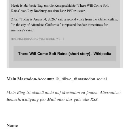
Heute ist der beste Tag, um die Kurzgeschichte "There Will Come Soft
Rains" von Ray Bradbury aus dem Jahr 1950 zu lesen.
Zitat: "Today is August 4, 2026," said a second voice from the kitchen ceiling,
"in the city of Allendale, California." lt repeated the date three times for
memory's sake."
EN.WIKIPEDIA.ORG/WIKI/THERE_WI
There Will Come Soft Rains (short story) - Wikipedia
Mein Mast­o­don-Account:
@_tillwe_@mastodon.social
Mein Blog ist aktu­ell nicht auf Mast­o­don zu fin­den. Alter­na­ti­ve:
Benach­rich­ti­gung per Mail oder das gute alte
RSS
.
Name