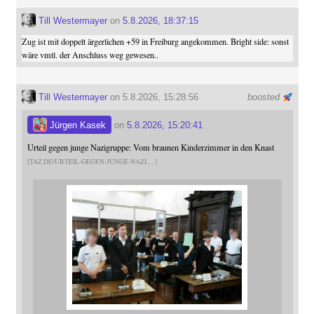
Till Westermayer
on
5.8.2026, 18:37:15
Zug ist mit doppelt ärgerlichen +59 in Freiburg angekommen. Bright side: sonst
wäre vmtl. der Anschluss weg gewesen..
Till Westermayer
on 5.8.2026, 15:28:56
boosted
Jürgen Kasek
on
5.8.2026, 15:20:41
Urteil gegen junge Nazigruppe: Vom braunen Kinderzimmer in den Knast
TAZ.DE/URTEIL-GEGEN-JUNGE-NAZI