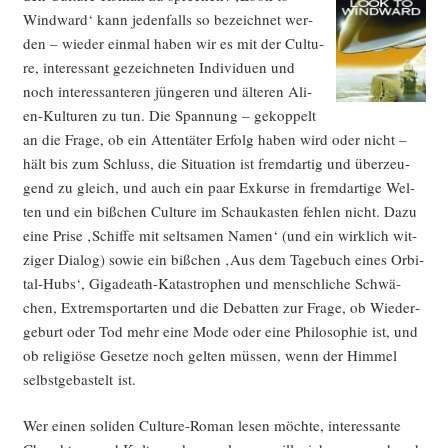
Wind­ward‘ kann jeden­falls so bezeich­net wer­
den – wie­der ein­mal haben wir es mit der Cul­tu­
re, inter­es­sant gezeich­ne­ten Indi­vi­du­en und
noch inter­es­san­te­ren jün­ge­ren und älte­ren Ali­
en-Kul­tu­ren zu tun. Die Span­nung – gekop­pelt
an die Fra­ge, ob ein Atten­tä­ter Erfolg haben wird oder nicht –
hält bis zum Schluss, die Situa­ti­on ist fremd­ar­tig und über­zeu­
gend zu gleich, und auch ein paar Exkur­se in fremd­ar­ti­ge Wel­
ten und ein biß­chen Cul­tu­re im Schau­kas­ten feh­len nicht. Dazu
eine Pri­se ‚Schif­fe mit selt­sa­men Namen‘ (und ein wirk­lich wit­
zi­ger Dia­log) sowie ein biß­chen ‚Aus dem Tage­buch eines Orbi­
tal-Hubs‘, Giga­de­ath-Kata­stro­phen und mensch­li­che Schwä­
chen, Extrem­sport­ar­ten und die Debat­ten zur Fra­ge, ob Wie­der­
ge­burt oder Tod mehr eine Mode oder eine Phi­lo­so­phie ist, und
ob reli­giö­se Geset­ze noch gel­ten müs­sen, wenn der Him­mel
selbst­ge­bas­telt ist.
Wer einen soli­den Cul­tu­re-Roman lesen möch­te, inter­es­san­te