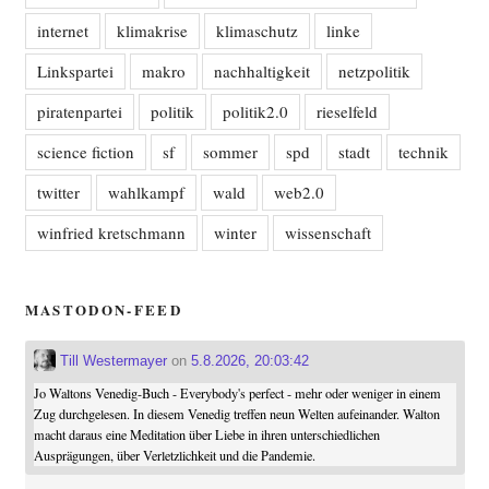
internet
klimakrise
klimaschutz
linke
Linkspartei
makro
nachhaltigkeit
netzpolitik
piratenpartei
politik
politik2.0
rieselfeld
science fiction
sf
sommer
spd
stadt
technik
twitter
wahlkampf
wald
web2.0
winfried kretschmann
winter
wissenschaft
MASTODON-FEED
Till Westermayer
on
5.8.2026, 20:03:42
Jo Waltons Venedig-Buch - Everybody's perfect - mehr oder weniger in einem
Zug durchgelesen. In diesem Venedig treffen neun Welten aufeinander. Walton
macht daraus eine Meditation über Liebe in ihren unterschiedlichen
Ausprägungen, über Verletzlichkeit und die Pandemie.