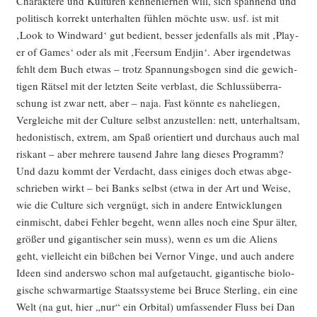
Cha­rak­te­re und Kul­tu­ren ken­nen­ler­nen will, sich span­nend und
poli­tisch kor­rekt unter­hal­ten füh­len möch­te usw. usf. ist mit
‚Look to Wind­ward‘ gut bedient, bes­ser jeden­falls als mit ‚Play­
er of Games‘ oder als mit ‚Feer­sum End­jin‘. Aber irgend­et­was
fehlt dem Buch etwas – trotz Span­nungs­bo­gen sind die gewich­
ti­gen Rät­sel mit der letz­ten Sei­te verb­last, die Schluss­über­ra­
schung ist zwar nett, aber – naja. Fast könn­te es nahe­lie­gen,
Ver­glei­che mit der Cul­tu­re selbst anzu­stel­len: nett, unter­halt­sam,
hedo­nis­tisch, extrem, am Spaß ori­en­tiert und durch­aus auch mal
ris­kant – aber meh­re­re tau­send Jah­re lang die­ses Pro­gramm?
Und dazu kommt der Ver­dacht, dass eini­ges doch etwas abge­
schrie­ben wirkt – bei Banks selbst (etwa in der Art und Wei­se,
wie die Cul­tu­re sich ver­gnügt, sich in ande­re Ent­wick­lun­gen
ein­mischt, dabei Feh­ler begeht, wenn alles noch eine Spur älter,
grö­ßer und gigan­ti­scher sein muss), wenn es um die Ali­ens
geht, viel­leicht ein biß­chen bei Ver­nor Vin­ge, und auch ande­re
Ideen sind anders­wo schon mal auf­ge­taucht, gigan­ti­sche bio­lo­
gi­sche schwarm­ar­ti­ge Staats­sys­te­me bei Bruce Ster­ling, ein eine
Welt (na gut, hier „nur“ ein Orbi­tal) umfas­sen­der Fluss bei Dan