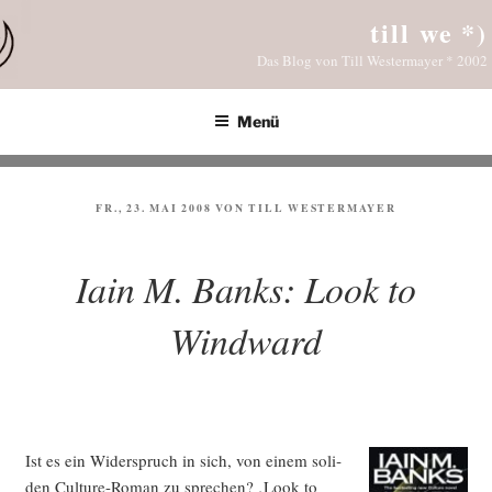
Zum
till we *)
Inhalt
Das Blog von Till Westermayer * 2002
springen
Menü
VERÖFFENTLICHT
FR., 23. MAI 2008
VON
TILL WESTERMAYER
AM
Iain M. Banks: Look to
Windward
Ist es ein Wider­spruch in sich, von einem soli­
den Cul­tu­re-Roman zu spre­chen? ‚Look to