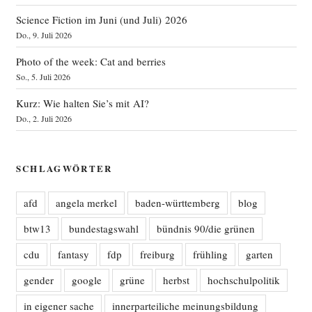
Science Fiction im Juni (und Juli) 2026
Do., 9. Juli 2026
Photo of the week: Cat and berries
So., 5. Juli 2026
Kurz: Wie halten Sie’s mit AI?
Do., 2. Juli 2026
SCHLAGWÖRTER
afd
angela merkel
baden-württemberg
blog
btw13
bundestagswahl
bündnis 90/die grünen
cdu
fantasy
fdp
freiburg
frühling
garten
gender
google
grüne
herbst
hochschulpolitik
in eigener sache
innerparteiliche meinungsbildung