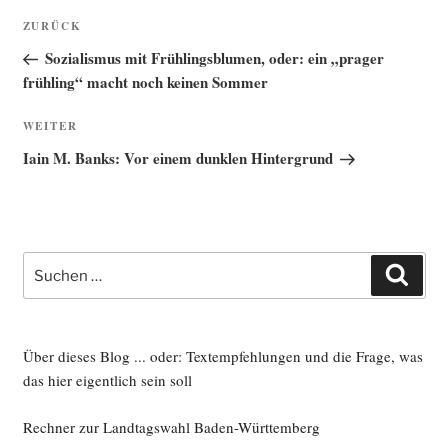
Beitragsnavigation
Vorheriger
ZURÜCK
Beitrag
Sozialismus mit Frühlingsblumen, oder: ein „prager
frühling“ macht noch keinen Sommer
Nächster
WEITER
Beitrag
Iain M. Banks: Vor einem dunklen Hintergrund
Suche
Such
nach:
Über dieses Blog ... oder: Textempfehlungen und die Frage, was
das hier eigentlich sein soll
Rechner zur Landtagswahl Baden-Württemberg