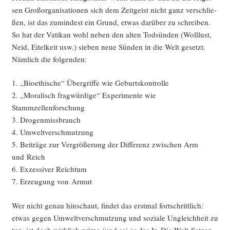
sen Groß­or­ga­ni­sa­tio­nen sich dem Zeit­geist nicht ganz ver­schlie­
ßen, ist das zumin­dest ein Grund, etwas dar­über zu schrei­ben.
So hat der Vati­kan wohl neben den alten Tod­sün­den (Woll­lust,
Neid, Eitel­keit usw.) sie­ben neue Sün­den in die Welt gesetzt.
Näm­lich die folgenden:
1. „Bio­ethi­sche“ Über­grif­fe wie Geburtskontrolle
2. „Mora­lisch frag­wür­di­ge“ Expe­ri­men­te wie
Stammzellenforschung
3. Drogenmissbrauch
4. Umweltverschmutzung
5. Bei­trä­ge zur Ver­grö­ße­rung der Dif­fe­renz zwi­schen Arm
und Reich
6. Exzes­si­ver Reichtum
7. Erzeu­gung von Armut
Wer nicht genau hin­schaut, fin­det das erst­mal fort­schritt­lich:
etwas gegen Umwelt­ver­schmut­zung und sozia­le Ungleich­heit zu
tun, ist doch wirk­lich pri­ma (und sei es das In-Die-Welt-Set­zen