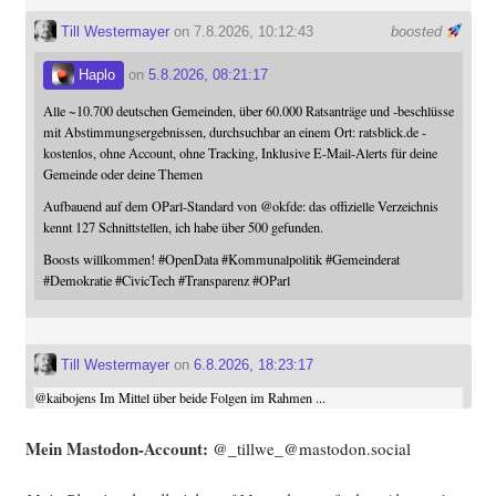
Till Westermayer
on 7.8.2026, 10:12:43
boosted
Haplo
on
5.8.2026, 08:21:17
Alle ~10.700 deutschen Gemeinden, über 60.000 Ratsanträge und -beschlüsse
mit Abstimmungsergebnissen, durchsuchbar an einem Ort: ratsblick.de -
kostenlos, ohne Account, ohne Tracking, Inklusive E-Mail-Alerts für deine
Gemeinde oder deine Themen
Aufbauend auf dem OParl-Standard von
@
okfde
: das offizielle Verzeichnis
kennt 127 Schnittstellen, ich habe über 500 gefunden.
Boosts willkommen!
#
OpenData
#
Kommunalpolitik
#
Gemeinderat
#
Demokratie
#
CivicTech
#
Transparenz
#
OParl
Till Westermayer
on
6.8.2026, 18:23:17
@
kaibojens
Im Mittel über beide Folgen im Rahmen ...
Mein Mast­o­don-Account:
@_tillwe_@mastodon.social