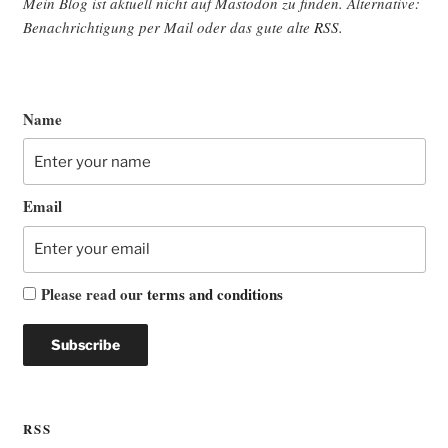
Mein Blog ist aktu­ell nicht auf Mast­o­don zu fin­den. Alter­na­ti­ve:
Benach­rich­ti­gung per Mail oder das gute alte
RSS
.
Name
Email
Please read our
terms and conditions
RSS