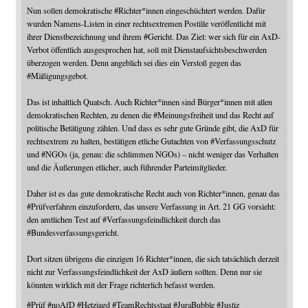
Nun sollen demokratische
#
Richter
*innen eingeschüchtert werden. Dafür
wurden Namens-Listen in einer rechtsextremen Postille veröffentlicht mit
ihrer Dienstbezeichnung und ihrem
#
Gericht
. Das Ziel: wer sich für ein AxD-
Verbot öffentlich ausgesprochen hat, soll mit Dienstaufsichtsbeschwerden
überzogen werden. Denn angeblich sei dies ein Verstoß gegen das
#
Mäßigungsgebot
.
Das ist inhaltlich Quatsch. Auch Richter*innen sind Bürger*innen mit allen
demokratischen Rechten, zu denen die
#
Meinungsfreiheit
und das Recht auf
politische Betätigung zählen. Und dass es sehr gute Gründe gibt, die AxD für
rechtsextrem zu halten, bestätigen etliche Gutachten von
#
Verfassungsschutz
und
#
NGOs
(ja, genau: die schlimmen NGOs) – nicht weniger das Verhalten
und die Äußerungen etlicher, auch führender Parteimitglieder.
Daher ist es das gute demokratische Recht auch von Richter*innen, genau das
#
Prüfverfahren
einzufordern, das unsere Verfassung in Art. 21 GG vorsieht:
den amtlichen Test auf
#
Verfassungsfeindlichkeit
durch das
#
Bundesverfassungsgericht
.
Dort sitzen übrigens die einzigen 16 Richter*innen, die sich tatsächlich derzeit
nicht zur Verfassungsfeindlichkeit der AxD äußern sollten. Denn nur sie
könnten wirklich mit der Frage richterlich befasst werden.
#
Prüf
#
noAfD
#
Hetzjagd
#
TeamRechtsstaat
#
JuraBubble
#
Justiz