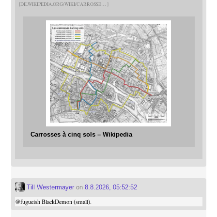
DE.WIKIPEDIA.ORG/WIKI/CARROSSE
Carrosses à cinq sols – Wikipedia
Till Westermayer
on
8.8.2026, 05:52:52
@
fugueish
BlackDemon (small).