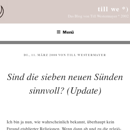
Zum
till we *)
Inhalt
Das Blog von Till Westermayer * 2002
springen
Menü
VERÖFFENTLICHT
DI., 11. MÄRZ 2008
VON
TILL WESTERMAYER
AM
Sind die sieben neuen Sünden
sinnvoll? (Update)
Ich bin ja nun, wie wahr­schein­lich bekannt, über­haupt kein
Freund eta­blier­ter Reli­gio­nen. Wenn dann ab und zu die rel­giö­