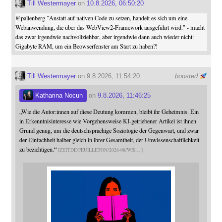
Till Westermayer
on
10.8.2026, 06:50:20
@
pallenberg
"Anstatt auf nativen Code zu setzen, handelt es sich um eine
Webanwendung, die über das WebView2-Framework ausgeführt wird." - macht
das zwar irgendwie nachvollziehbar, aber irgendwie dann auch wieder nicht:
Gigabyte RAM, um ein Beowserfenster am Start zu haben?!
Till Westermayer
on 9.8.2026, 11:54:20
boosted
Katharina Nocun
on
9.8.2026, 11:46:25
„Wie die Autor:innen auf diese Deutung kommen, bleibt ihr Geheimnis. Ein
in Erkenntnisinteresse wie Vorgehensweise KI-getriebener Artikel ist ihnen
Grund genug, um die deutschsprachige Soziologie der Gegenwart, und zwar
der Einfachheit halber gleich in ihrer Gesamtheit, der Unwissenschaftlichkeit
zu bezichtigen.“
ZEIT.DE/FEUILLETON/2026-08/WIS