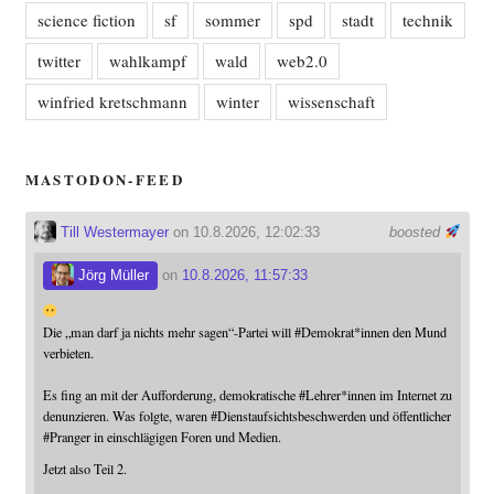
science fiction
sf
sommer
spd
stadt
technik
twitter
wahlkampf
wald
web2.0
winfried kretschmann
winter
wissenschaft
MASTODON-FEED
Till Westermayer
on 10.8.2026, 12:02:33
boosted
Jörg Müller
on
10.8.2026, 11:57:33
Die „man darf ja nichts mehr sagen“-Partei will
#
Demokrat
*innen den Mund
verbieten.
Es fing an mit der Aufforderung, demokratische
#
Lehrer
*innen im Internet zu
denunzieren. Was folgte, waren
#
Dienstaufsichtsbeschwerden
und öffentlicher
#
Pranger
in einschlägigen Foren und Medien.
Jetzt also Teil 2.