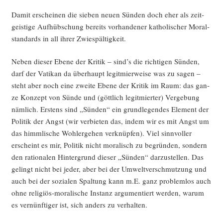
Damit erschei­nen die sie­ben neu­en Sün­den doch eher als zeit­
geis­ti­ge Auf­hüb­schung bereits vor­han­de­ner katho­li­scher Moral­
stan­dards in all ihrer Zwiespältigkeit.
Neben die­ser Ebe­ne der Kri­tik – sind’s die rich­ti­gen Sün­den,
darf der Vati­kan da über­haupt legit­mier­wei­se was zu sagen –
steht aber noch eine zwei­te Ebe­ne der Kri­tik im Raum: das gan­
ze Kon­zept von Sün­de und (gött­lich legit­mier­ter) Ver­ge­bung
näm­lich. Ers­tens sind „Sün­den“ ein grund­le­gen­des Ele­ment der
Poli­tik der Angst (wir ver­bie­ten das, indem wir es mit Angst um
das himm­li­sche Wohl­erge­hen ver­knüp­fen). Viel sinn­vol­ler
erscheint es mir, Poli­tik nicht mora­lisch zu begrün­den, son­dern
den ratio­na­len Hin­ter­grund die­ser „Sün­den“ dar­zu­stel­len. Das
gelingt nicht bei jeder, aber bei der Umwelt­ver­schmut­zung und
auch bei der sozia­len Spal­tung kann m.E. ganz pro­blem­los auch
ohne reli­gi­ös-mora­li­sche Instanz argu­men­tiert wer­den, war­um
es ver­nünf­ti­ger ist, sich anders zu verhalten.