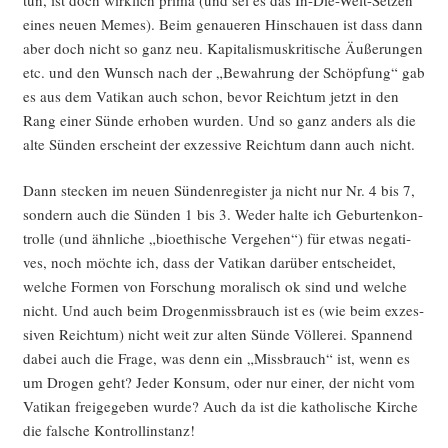
eines neu­en Memes). Beim genaue­ren Hin­schau­en ist dass dann
aber doch nicht so ganz neu. Kapi­ta­lis­mus­kri­ti­sche Äuße­run­gen
etc. und den Wunsch nach der „Bewah­rung der Schöp­fung“ gab
es aus dem Vati­kan auch schon, bevor Reich­tum jetzt in den
Rang einer Sün­de erho­ben wur­den. Und so ganz anders als die
alte Sün­den erscheint der exzes­si­ve Reich­tum dann auch nicht.
Dann ste­cken im neu­en Sün­den­re­gis­ter ja nicht nur Nr. 4 bis 7,
son­dern auch die Sün­den 1 bis 3. Weder hal­te ich Gebur­ten­kon­
trol­le (und ähn­li­che „bio­ethi­sche Ver­ge­hen“) für etwas nega­ti­
ves, noch möch­te ich, dass der Vati­kan dar­über ent­schei­det,
wel­che For­men von For­schung mora­lisch ok sind und wel­che
nicht. Und auch beim Dro­gen­miss­brauch ist es (wie beim exzes­
si­ven Reich­tum) nicht weit zur alten Sün­de Völ­le­rei. Span­nend
dabei auch die Fra­ge, was denn ein „Miss­brauch“ ist, wenn es
um Dro­gen geht? Jeder Kon­sum, oder nur einer, der nicht vom
Vati­kan frei­ge­ge­ben wur­de? Auch da ist die katho­li­sche Kir­che
die fal­sche Kontrollinstanz!