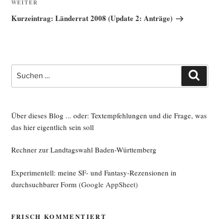
Nächster
WEITER
Beitrag
Kurzeintrag: Länderrat 2008 (Update 2: Anträge)
Suche
Such
nach:
Über dieses Blog ... oder: Textempfehlungen und die Frage, was
das hier eigentlich sein soll
Rechner zur Landtagswahl Baden-Württemberg
Experimentell: meine SF- und Fantasy-Rezensionen in
durchsuchbarer Form
(Google AppSheet)
FRISCH KOMMENTIERT