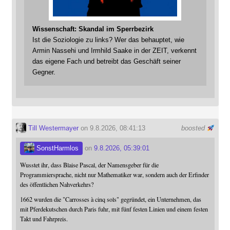
Wissenschaft: Skandal im Sperrbezirk
Ist die Soziologie zu links? Wer das behauptet, wie
Armin Nassehi und Irmhild Saake in der ZEIT, verkennt
das eigene Fach und betreibt das Geschäft seiner
Gegner.
Till Westermayer
on 9.8.2026, 08:41:13
boosted
SonstHarmlos
on
9.8.2026, 05:39:01
Wusstet ihr, dass Blaise Pascal, der Namensgeber für die
Programmiersprache, nicht nur Mathematiker war, sondern auch der Erfinder
des öffentlichen Nahverkehrs?
1662 wurden die "Carrosses à cinq sols" gegründet, ein Unternehmen, das
mit Pferdekutschen durch Paris fuhr, mit fünf festen Linien und einem festen
Takt und Fahrpreis.