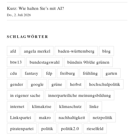
Kurz: Wie halten Sie’s mit AI?
Do., 2. Juli 2026
SCHLAGWÖRTER
afd
angela merkel
baden-württemberg
blog
btw13
bundestagswahl
bündnis 90/die grünen
cdu
fantasy
fdp
freiburg
frühling
garten
gender
google
grüne
herbst
hochschulpolitik
in eigener sache
innerparteiliche meinungsbildung
internet
klimakrise
klimaschutz
linke
Linkspartei
makro
nachhaltigkeit
netzpolitik
piratenpartei
politik
politik2.0
rieselfeld