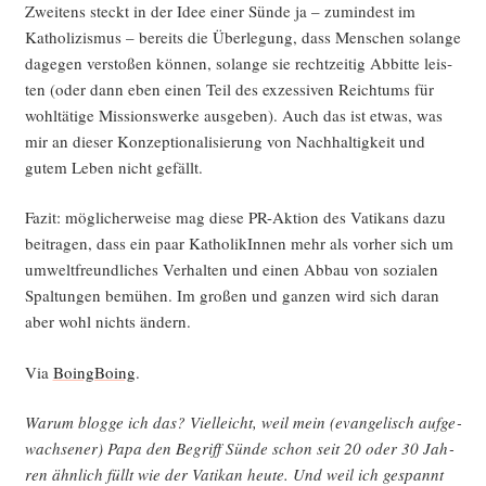
Zwei­tens steckt in der Idee einer Sün­de ja – zumin­dest im
Katho­li­zis­mus – bereits die Über­le­gung, dass Men­schen solan­ge
dage­gen ver­sto­ßen kön­nen, solan­ge sie recht­zei­tig Abbit­te leis­
ten (oder dann eben einen Teil des exzes­si­ven Reich­tums für
wohl­tä­ti­ge Mis­si­ons­wer­ke aus­ge­ben). Auch das ist etwas, was
mir an die­ser Kon­zep­tio­na­li­sie­rung von Nach­hal­tig­keit und
gutem Leben nicht gefällt.
Fazit: mög­li­cher­wei­se mag die­se PR-Akti­on des Vati­kans dazu
bei­tra­gen, dass ein paar Katho­li­kIn­nen mehr als vor­her sich um
umwelt­freund­li­ches Ver­hal­ten und einen Abbau von sozia­len
Spal­tun­gen bemü­hen. Im gro­ßen und gan­zen wird sich dar­an
aber wohl nichts ändern.
Via
Boing­Bo­ing
.
War­um blog­ge ich das? Viel­leicht, weil mein (evan­ge­lisch auf­ge­
wach­se­ner) Papa den Begriff Sün­de schon seit 20 oder 30 Jah­
ren ähn­lich füllt wie der Vati­kan heu­te. Und weil ich gespannt