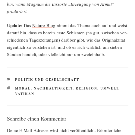
bin, wann Magnum die Eis­sor­te „Erzeu­gung von Armut“
produziert.
Update:
Das
Natu­re-Blog
nimmt das The­ma auch auf und weist
dar­auf hin, dass es bereits ers­te Schis­men (na gut, zwi­schen ver­
schie­de­nen Tages­zei­tun­gen) dar­über gibt, wie das Ori­gi­nal­zi­tat
eigent­lich zu ver­ste­hen ist, und ob es sich wirk­lich um sie­ben
Sün­den han­delt, oder viel­leicht nur um zweieinhalb.
KATEGORIEN
POLITIK UND GESELLSCHAFT
SCHLAGWÖRTER
MORAL
,
NACHHALTIGKEIT
,
RELIGION
,
UMWELT
,
VATIKAN
Schreibe einen Kommentar
Deine E-Mail-Adresse wird nicht veröffentlicht.
Erforderliche