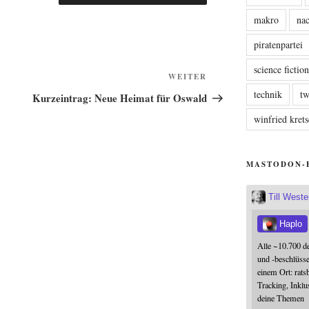
makro
nac
piratenpartei
science fictio
Nächster
WEITER
Beitrag
technik
tw
Kurzeintrag: Neue Heimat für Oswald
winfried kre
MASTODON-
Till West
Haplo
Alle ~10.700 d
und -beschlüss
einem Ort: rats
Tracking, Inklu
deine Themen