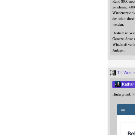
Rund 8000 neue
genehmigt. 600
Windenergie die
der schon durc
werden.
Deshalb ist Win
Gesetze: Solar 
Windkraft verli
Anlagen.
Till West
Kathari
Hintergrund:
Z