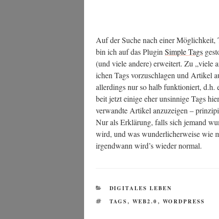
Auf der Suche nach einer Mög­lich­keit, 
bin ich auf das Plug­in
Simp­le Tags
gesto
(und vie­le ande­re) erwei­tert. Zu „vie­le 
i­chen Tags vor­zu­schla­gen und Arti­kel au
aller­dings nur so halb funk­tio­niert, d.h
beit jetzt eini­ge eher unsin­ni­ge Tags hie
ver­wand­te Arti­kel anzu­zei­gen – prin­zi­p
Nur als Erklä­rung, falls sich jemand wun
wird, und was wun­der­li­cher­wei­se wie mi
irgend­wann wird’s wie­der normal.
KATEGORIEN
DIGITALES LEBEN
SCHLAGWÖRTER
TAGS
,
WEB2.0
,
WORDPRESS