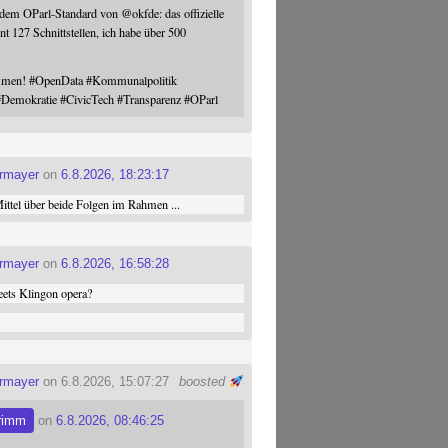
 dem OParl-Standard von
@
okfde
: das offizielle
nt 127 Schnittstellen, ich habe über 500
ommen!
#
OpenData
#
Kommunalpolitik
#
Demokratie
#
CivicTech
#
Transparenz
#
OParl
ermayer
on
6.8.2026, 18:23:17
ttel über beide Folgen im Rahmen ...
ermayer
on
6.8.2026, 16:58:28
ets Klingon opera?
ermayer
on 6.8.2026, 15:07:27
boosted
rimm
on
6.8.2026, 08:46:25