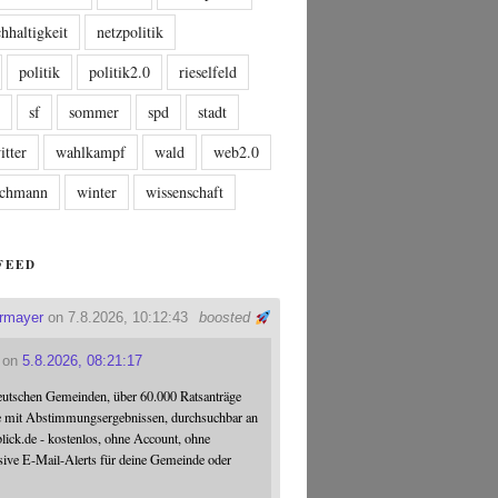
hhaltigkeit
netzpolitik
politik
politik2.0
rieselfeld
n
sf
sommer
spd
stadt
itter
wahlkampf
wald
web2.0
tschmann
winter
wissenschaft
FEED
ermayer
on 7.8.2026, 10:12:43
boosted
on
5.8.2026, 08:21:17
eutschen Gemeinden, über 60.000 Ratsanträge
e mit Abstimmungsergebnissen, durchsuchbar an
blick.de - kostenlos, ohne Account, ohne
sive E-Mail-Alerts für deine Gemeinde oder