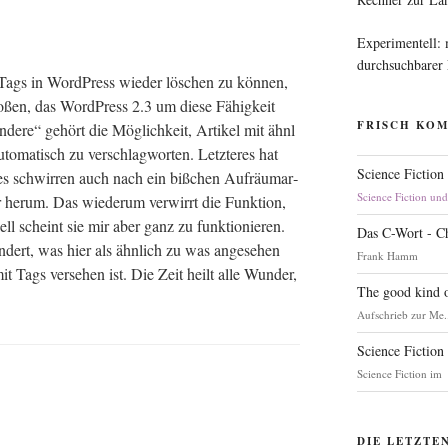
Experimentell:
durchsuchbarer
Tags in Word­Press wie­der löschen zu kön­nen,
­ßen, das Word­Press 2.3 um die­se Fähig­keit
FRISCH KO
ande­re“ gehört die Mög­lich­keit, Arti­kel mit ähn­l
to­ma­tisch zu ver­schlag­wor­ten. Letz­te­res hat
Science Fiction
. es schwir­ren auch nach ein biß­chen Auf­räum­ar­
Science Fiction un
r her­um. Das wie­der­um ver­wirrt die Funk­ti­on,
i­ell scheint sie mir aber ganz zu funk­tio­nie­ren.
Das C-Wort - C
­dert, was hier als ähn­lich zu was ange­se­hen
Frank Hamm
t Tags ver­se­hen ist. Die Zeit heilt alle Wun­der,
The good kind o
Aufschrieb zur Me.
Science Fiction
Science Fiction im
DIE LETZTE