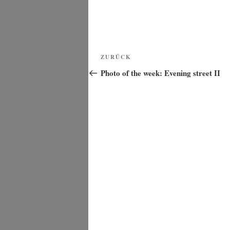
Beitragsnavigation
Vorheriger
ZURÜCK
Beitrag
Photo of the week: Evening street II