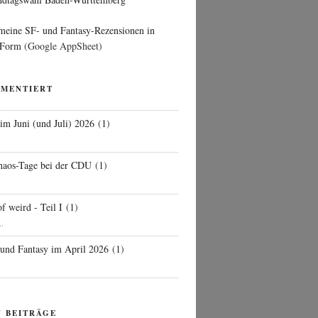
 meine SF- und Fantasy-Rezensionen in
 Form
(Google AppSheet)
MMENTIERT
 im Juni (und Juli) 2026
(
1
)
d
haos-Tage bei der CDU
(
1
)
f weird - Teil I
(
1
)
..
 und Fantasy im April 2026
(
1
)
N BEITRÄGE