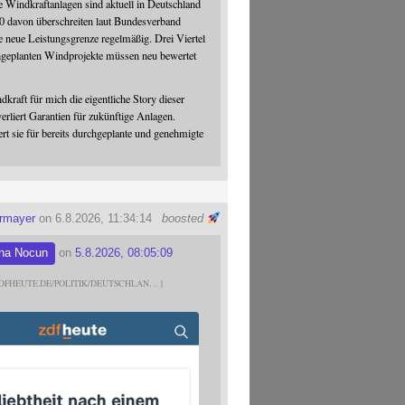
 Windkraftanlagen sind aktuell in Deutschland
0 davon überschreiten laut Bundesverband
 neue Leistungsgrenze regelmäßig. Drei Viertel
hgeplanten Windprojekte müssen neu bewertet
dkraft für mich die eigentliche Story dieser
verliert Garantien für zukünftige Anlagen.
ert sie für bereits durchgeplante und genehmigte
ermayer
on 6.8.2026, 11:34:14
boosted
na Nocun
on
5.8.2026, 08:05:09
DFHEUTE.DE/POLITIK/DEUTSCHLAN