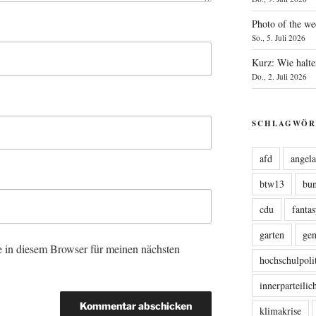
Photo of the we
So., 5. Juli 2026
Kurz: Wie halte
Do., 2. Juli 2026
SCHLAGWÖR
afd
angel
btw13
bu
cdu
fanta
garten
ge
 in diesem Browser für meinen nächsten
hochschulpoli
innerparteili
klimakrise