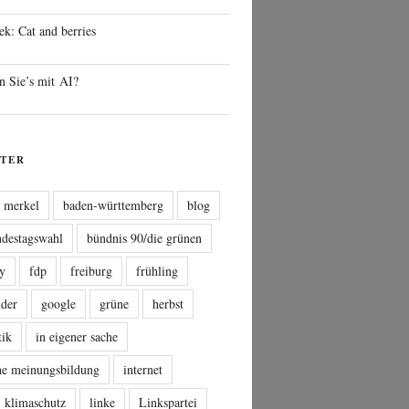
ek: Cat and berries
n Sie’s mit AI?
TER
a merkel
baden-württemberg
blog
ndestagswahl
bündnis 90/die grünen
sy
fdp
freiburg
frühling
nder
google
grüne
herbst
tik
in eigener sache
che meinungsbildung
internet
klimaschutz
linke
Linkspartei