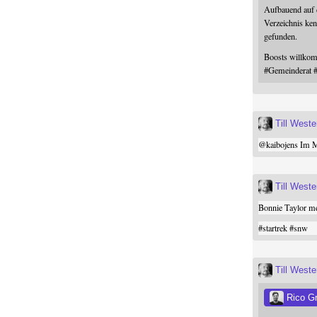
Aufbauend auf
Verzeichnis ken
gefunden.
Boosts willk
#
Gemeinderat
Till West
@
kaibojens
Im Mi
Till West
Bonnie Taylor me
#
startrek
#
snw
Till West
Rico G