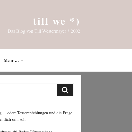
till we *)
Das Blog von Till Westermayer * 2002
Mehr …
Suchen
g ... oder: Textempfehlungen und die Frage,
entlich sein soll
ndtagswahl Baden-Württemberg