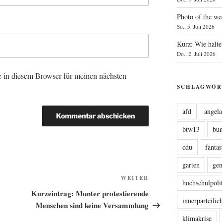
Photo of the we
So., 5. Juli 2026
Kurz: Wie halte
Do., 2. Juli 2026
 in diesem Browser für meinen nächsten
SCHLAGWÖR
afd
angel
btw13
bu
cdu
fanta
garten
ge
Nächster
WEITER
hochschulpoli
Beitrag
Kurzeintrag: Munter protestierende
innerparteili
Menschen sind keine Versammlung
klimakrise