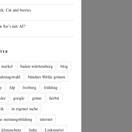
ek: Cat and berries
n Sie’s mit AI?
TER
a merkel
baden-württemberg
blog
ndestagswahl
bündnis 90/die grünen
sy
fdp
freiburg
frühling
nder
google
grüne
herbst
tik
in eigener sache
che meinungsbildung
internet
klimaschutz
linke
Linkspartei