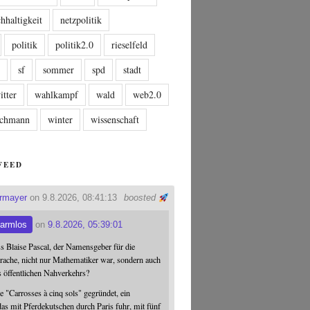
hhaltigkeit
netzpolitik
politik
politik2.0
rieselfeld
n
sf
sommer
spd
stadt
itter
wahlkampf
wald
web2.0
tschmann
winter
wissenschaft
FEED
ermayer
on 9.8.2026, 08:41:13
boosted
armlos
on
9.8.2026, 05:39:01
ss Blaise Pascal, der Namensgeber für die
ache, nicht nur Mathematiker war, sondern auch
s öffentlichen Nahverkehrs?
 "Carrosses à cinq sols" gegründet, ein
s mit Pferdekutschen durch Paris fuhr, mit fünf