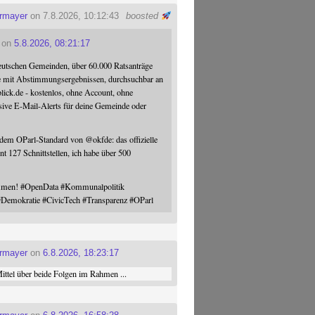
ermayer
on 7.8.2026, 10:12:43
boosted
on
5.8.2026, 08:21:17
eutschen Gemeinden, über 60.000 Ratsanträge
e mit Abstimmungsergebnissen, durchsuchbar an
blick.de - kostenlos, ohne Account, ohne
sive E-Mail-Alerts für deine Gemeinde oder
 dem OParl-Standard von
@
okfde
: das offizielle
nt 127 Schnittstellen, ich habe über 500
ommen!
#
OpenData
#
Kommunalpolitik
#
Demokratie
#
CivicTech
#
Transparenz
#
OParl
ermayer
on
6.8.2026, 18:23:17
ttel über beide Folgen im Rahmen ...