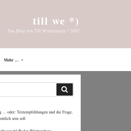
till we *)
Das Blog von Till Westermayer * 2002
Mehr …
Suchen
g ... oder: Textempfehlungen und die Frage,
entlich sein soll
ndtagswahl Baden-Württemberg