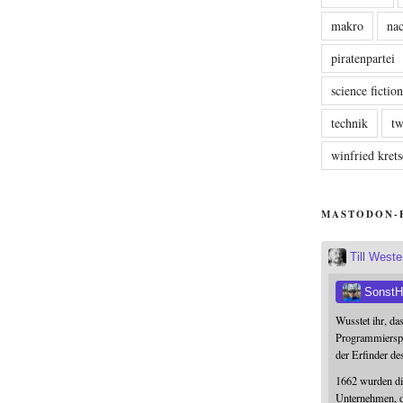
makro
nac
piratenpartei
science fictio
technik
tw
winfried kre
MASTODON-
Till West
SonstH
Wusstet ihr, da
Programmierspr
der Erfinder de
1662 wurden die
Unternehmen, da