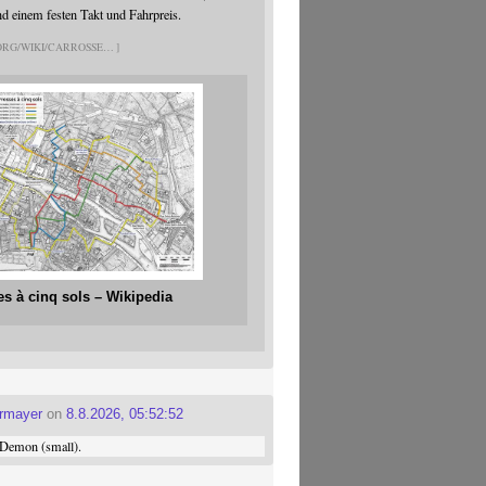
nd einem festen Takt und Fahrpreis.
.ORG/WIKI/CARROSSE
es à cinq sols – Wikipedia
ermayer
on
8.8.2026, 05:52:52
Demon (small).