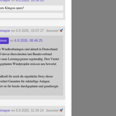
ermayer
on
6.8.2026, 16:58:28
ets Klingon opera?
ermayer
on 6.8.2026, 15:07:27
boosted
rimm
on
6.8.2026, 08:46:25
 Windkraftanlagen sind aktuell in Deutschland
0 davon überschreiten laut Bundesverband
 neue Leistungsgrenze regelmäßig. Drei Viertel
hgeplanten Windprojekte müssen neu bewertet
dkraft für mich die eigentliche Story dieser
verliert Garantien für zukünftige Anlagen.
ert sie für bereits durchgeplante und genehmigte
ermayer
on 6.8.2026, 11:34:14
boosted