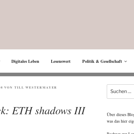
Digitales Leben
Lesenswert
Politik & Gesellschaft
Suche
08
VON
TILL WESTERMAYER
nach:
ek: ETH shadows III
Über dieses Blo
was das hier eig
Rechner zur La