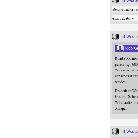
Till West
Bonnie Taylor me
#
startrek
#
snw
Till West
Rico G
Rund 8000 neue
genehmigt. 600
Windenergie die
der schon durc
werden.
Deshalb ist Win
Gesetze: Solar 
Windkraft verli
Anlagen.
Till West