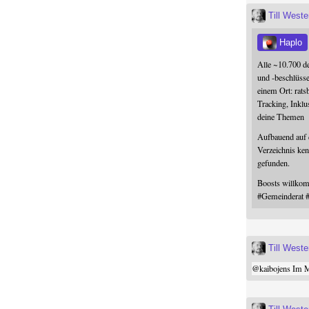
Till West
Haplo
Alle ~10.700 d
und -beschlüss
einem Ort: rats
Tracking, Inklu
deine Themen
Aufbauend auf
Verzeichnis ken
gefunden.
Boosts willk
#
Gemeinderat
Till West
@
kaibojens
Im Mi