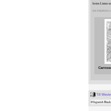
festen Linien u
DE.WIKIPEDIA
Carross
Till West
@
fugueish
Black