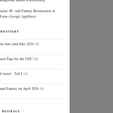
 meine SF- und Fantasy-Rezensionen in
 Form
(Google AppSheet)
MMENTIERT
 im Juni (und Juli) 2026
(
1
)
d
haos-Tage bei der CDU
(
1
)
f weird - Teil I
(
1
)
..
 und Fantasy im April 2026
(
1
)
N BEITRÄGE