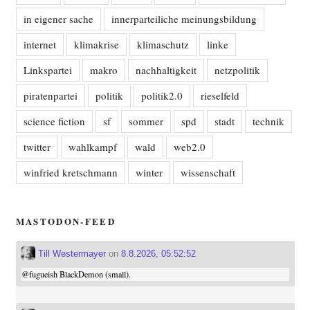
in eigener sache
innerparteiliche meinungsbildung
internet
klimakrise
klimaschutz
linke
Linkspartei
makro
nachhaltigkeit
netzpolitik
piratenpartei
politik
politik2.0
rieselfeld
science fiction
sf
sommer
spd
stadt
technik
twitter
wahlkampf
wald
web2.0
winfried kretschmann
winter
wissenschaft
MASTODON-FEED
Till Westermayer
on
8.8.2026, 05:52:52
@
fugueish
BlackDemon (small).