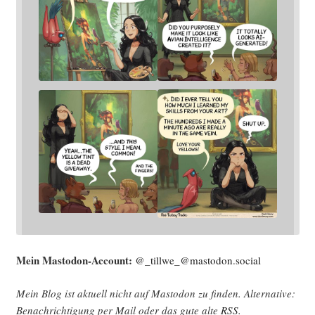
Mein Mast­o­don-Account:
@_tillwe_@mastodon.social
Mein Blog ist aktu­ell nicht auf Mast­o­don zu fin­den. Alter­na­ti­ve:
Benach­rich­ti­gung per Mail oder das gute alte
RSS
.