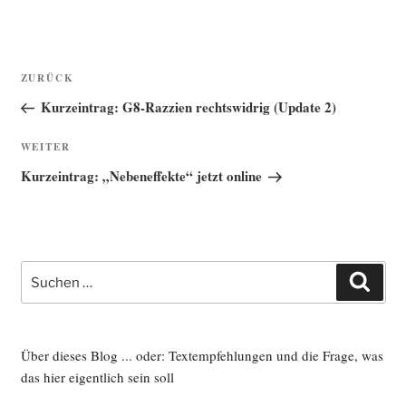
Beitragsnavigation
Vorheriger
ZURÜCK
Beitrag
Kurzeintrag: G8-Razzien rechtswidrig (Update 2)
Nächster
WEITER
Beitrag
Kurzeintrag: „Nebeneffekte“ jetzt online
Suche
Such
nach:
Über dieses Blog ... oder: Textempfehlungen und die Frage, was
das hier eigentlich sein soll