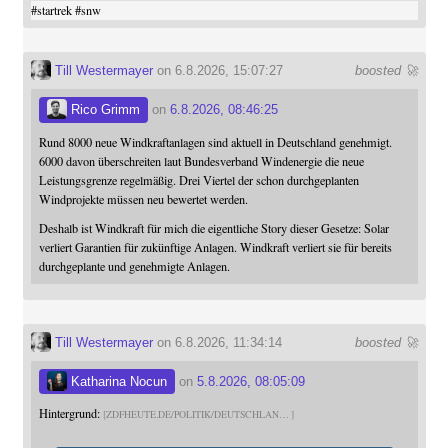
#
startrek
#
snw
Till Westermayer
on 6.8.2026, 15:07:27
boosted 🚀
Rico Grimm
on
6.8.2026, 08:46:25
Rund 8000 neue Windkraftanlagen sind aktuell in Deutschland genehmigt.
6000 davon überschreiten laut Bundesverband Windenergie die neue
Leistungsgrenze regelmäßig. Drei Viertel der schon durchgeplanten
Windprojekte müssen neu bewertet werden.
Deshalb ist Windkraft für mich die eigentliche Story dieser Gesetze: Solar
verliert Garantien für zukünftige Anlagen. Windkraft verliert sie für bereits
durchgeplante und genehmigte Anlagen.
Till Westermayer
on 6.8.2026, 11:34:14
boosted 🚀
Katharina Nocun
on
5.8.2026, 08:05:09
Hintergrund:
ZDFHEUTE.DE/POLITIK/DEUTSCHLAN