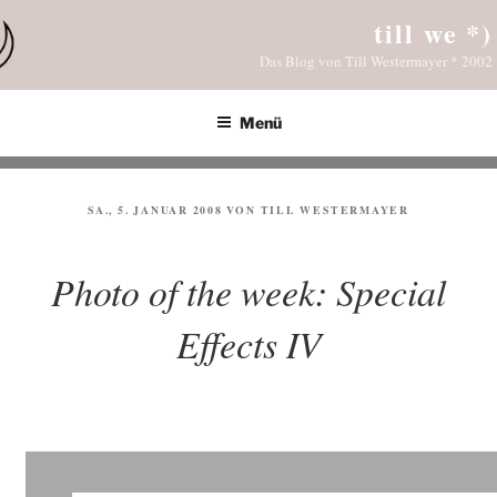
Zum
till we *)
Inhalt
Das Blog von Till Westermayer * 2002
springen
Menü
VERÖFFENTLICHT
SA., 5. JANUAR 2008
VON
TILL WESTERMAYER
AM
Photo of the week: Special
Effects IV