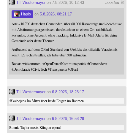
Till Westermayer
on 7.8.2026, 10:12:43
boosted 🚀
Haplo
on
5.8.2026, 08:21:17
Alle ~10.700 deutschen Gemeinden, über 60.000 Ratsanträge und -beschlüsse
mit Abstimmungsergebnissen, durchsuchbar an einem Ort: ratsblick.de -
kostenlos, ohne Account, ohne Tracking, Inklusive E-Mail-Alerts für deine
Gemeinde oder deine Themen
Aufbauend auf dem OParl-Standard von
@
okfde
: das offizielle Verzeichnis
kennt 127 Schnittstellen, ich habe über 500 gefunden.
Boosts willkommen!
#
OpenData
#
Kommunalpolitik
#
Gemeinderat
#
Demokratie
#
CivicTech
#
Transparenz
#
OParl
Till Westermayer
on
6.8.2026, 18:23:17
@
kaibojens
Im Mittel über beide Folgen im Rahmen ...
Till Westermayer
on
6.8.2026, 16:58:28
Bonnie Taylor meets Klingon opera?