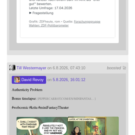
Till Westermayer
on 6.8.2026, 07:43:10
boosted 🚀
David Revoy
on
5.8.2026, 16:01:12
Authenticity Problem
Bonus timelapse:
PEPPERCARROT.COM/EN/MINIFANTAS
#
webcomic
#
krita
#
miniFantasyTheater