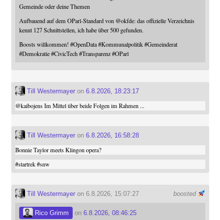
Gemeinde oder deine Themen
Aufbauend auf dem OParl-Standard von
@
okfde
: das offizielle Verzeichnis
kennt 127 Schnittstellen, ich habe über 500 gefunden.
Boosts willkommen!
#
OpenData
#
Kommunalpolitik
#
Gemeinderat
#
Demokratie
#
CivicTech
#
Transparenz
#
OParl
Till Westermayer
on
6.8.2026, 18:23:17
@
kaibojens
Im Mittel über beide Folgen im Rahmen ...
Till Westermayer
on
6.8.2026, 16:58:28
Bonnie Taylor meets Klingon opera?
#
startrek
#
snw
Till Westermayer
on 6.8.2026, 15:07:27
boosted
Rico Grimm
on
6.8.2026, 08:46:25