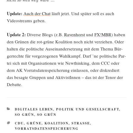
Update:
Auch der Chat
läuft jetzt. Und spä­ter soll es auch
Video­streams geben.
Update 2:
Diver­se Blogs (z.B.
Raven­horst
und
FX!MBR
) haben
den Grü­nen die rot-grü­ne Koali­ti­on noch nicht ver­zie­hen. Oder
hal­ten die poli­ti­sche Aus­ein­an­der­set­zung mit dem The­ma Bür­
ger­rech­te für vor­ge­zo­ge­nen Wahl­kampf. Darf ’ne poli­ti­sche Par­
tei sich mit Orga­ni­sa­tio­nen wie New­thin­king, dem CCC oder
dem AK Vor­rats­da­ten­spei­che­rung ein­las­sen, oder dis­kre­diert
das besag­te Grup­pen und Akti­vis­tIn­nen – das ist der Tenor der
Debatte.
KATEGORIEN
DIGITALES LEBEN
,
POLITIK UND GESELLSCHAFT
,
SO GRÜN, SO GRÜN
SCHLAGWÖRTER
CDU
,
GRÜNE
,
KOALITION
,
STRASSE
,
VORRATSDATENSPEICHERUNG