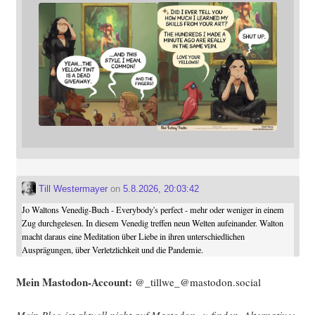
Till Westermayer
on
5.8.2026, 20:03:42
Jo Waltons Venedig-Buch - Everybody's perfect - mehr oder weniger in einem
Zug durchgelesen. In diesem Venedig treffen neun Welten aufeinander. Walton
macht daraus eine Meditation über Liebe in ihren unterschiedlichen
Ausprägungen, über Verletzlichkeit und die Pandemie.
Mein Mast­o­don-Account:
@_tillwe_@mastodon.social
Mein Blog ist aktu­ell nicht auf Mast­o­don zu fin­den. Alter­na­ti­ve: