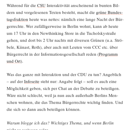
Wäh­rend für die
CSU
Inter­ak­ti­vi­tät anschei­nend in bun­ten Bil­
dern und vor­ge­le­se­nen Tex­ten besteht, macht die
grü­ne Bun­des­
tags­frak­ti­on
heu­te was net­tes: näm­lich eine lan­ge Nacht der Bür­
ger­rech­te. Wer zufäl­li­ger­wei­se in Ber­lin wohnt, kann ab heu­te
um 17 Uhr in den New­thin­king Store in die Tuchol­sky­stra­ße
gehen, und dort bis 2 Uhr nachts mit diver­sen Grü­nen (u.a. Strö­
be­le, Kün­ast, Roth), aber auch mit Leu­ten vom CCC etc. über
Bür­ger­recht in der Infor­ma­ti­ons­ge­sell­schaft reden (
Pro­gramm
und Ort
).
Was das gan­ze mit Inter­ak­ti­on und der CDU zu tun? Angeb­lich
– auf der
Info­sei­te
steht nur: Anga­be folgt – soll es auch eine
Mög­lich­keit geben, sich per Chat an der Debat­te zu betei­li­gen.
Wäre nicht schlecht, weil ja nun auch außer­halb Ber­lins Men­
schen woh­nen, die das The­ma Bür­ger­rech­te wich­tig fin­den. Und
die sich so dann auch betei­li­gen können.
War­um blog­ge ich das? Wich­ti­ges The­ma, und wenn Ber­lin
nicht so weit weg wäre …