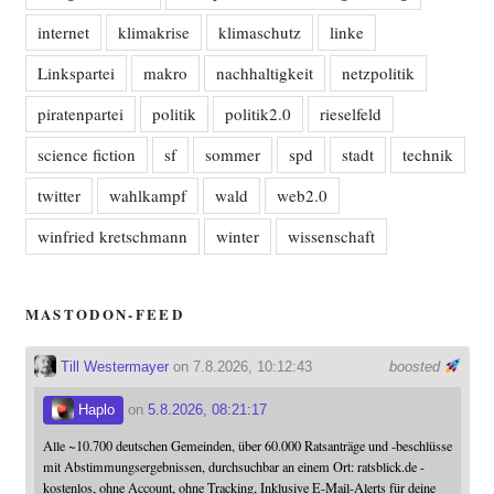
internet
klimakrise
klimaschutz
linke
Linkspartei
makro
nachhaltigkeit
netzpolitik
piratenpartei
politik
politik2.0
rieselfeld
science fiction
sf
sommer
spd
stadt
technik
twitter
wahlkampf
wald
web2.0
winfried kretschmann
winter
wissenschaft
MASTODON-FEED
Till Westermayer
on 7.8.2026, 10:12:43
boosted
Haplo
on
5.8.2026, 08:21:17
Alle ~10.700 deutschen Gemeinden, über 60.000 Ratsanträge und -beschlüsse
mit Abstimmungsergebnissen, durchsuchbar an einem Ort: ratsblick.de -
kostenlos, ohne Account, ohne Tracking, Inklusive E-Mail-Alerts für deine