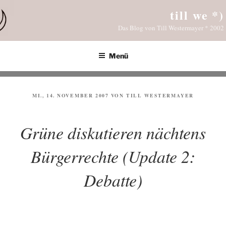
Zum
till we *)
Inhalt
Das Blog von Till Westermayer * 2002
springen
Menü
VERÖFFENTLICHT
MI., 14. NOVEMBER 2007
VON
TILL WESTERMAYER
AM
Grüne diskutieren nächtens
Bürgerrechte (Update 2:
Debatte)