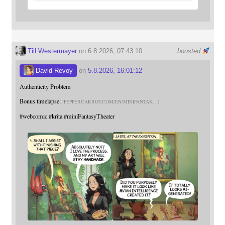
Till Westermayer
on 6.8.2026, 07:43:10
boosted
David Revoy
on
5.8.2026, 16:01:12
Authenticity Problem
Bonus timelapse:
PEPPERCARROT.COM/EN/MINIFANTAS
#
webcomic
#
krita
#
miniFantasyTheater