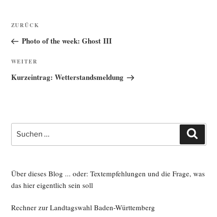
Beitragsnavigation
Vorheriger
ZURÜCK
Beitrag
Photo of the week: Ghost III
Nächster
WEITER
Beitrag
Kurzeintrag: Wetterstandsmeldung
Suche
Such
nach:
Über dieses Blog ... oder: Textempfehlungen und die Frage, was
das hier eigentlich sein soll
Rechner zur Landtagswahl Baden-Württemberg