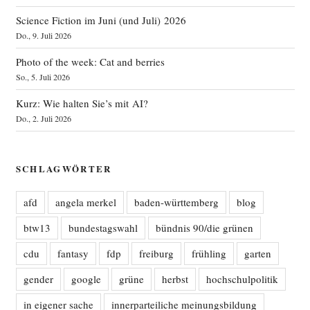
Science Fiction im Juni (und Juli) 2026
Do., 9. Juli 2026
Photo of the week: Cat and berries
So., 5. Juli 2026
Kurz: Wie halten Sie’s mit AI?
Do., 2. Juli 2026
SCHLAGWÖRTER
afd
angela merkel
baden-württemberg
blog
btw13
bundestagswahl
bündnis 90/die grünen
cdu
fantasy
fdp
freiburg
frühling
garten
gender
google
grüne
herbst
hochschulpolitik
in eigener sache
innerparteiliche meinungsbildung