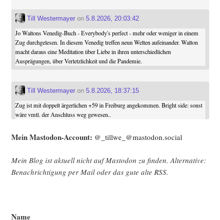
Till Westermayer
on
5.8.2026, 20:03:42
Jo Waltons Venedig-Buch - Everybody's perfect - mehr oder weniger in einem
Zug durchgelesen. In diesem Venedig treffen neun Welten aufeinander. Walton
macht daraus eine Meditation über Liebe in ihren unterschiedlichen
Ausprägungen, über Verletzlichkeit und die Pandemie.
Till Westermayer
on
5.8.2026, 18:37:15
Zug ist mit doppelt ärgerlichen +59 in Freiburg angekommen. Bright side: sonst
wäre vmtl. der Anschluss weg gewesen..
Mein Mast­o­don-Account:
@_tillwe_@mastodon.social
Mein Blog ist aktu­ell nicht auf Mast­o­don zu fin­den. Alter­na­ti­ve:
Benach­rich­ti­gung per Mail oder das gute alte
RSS
.
Name