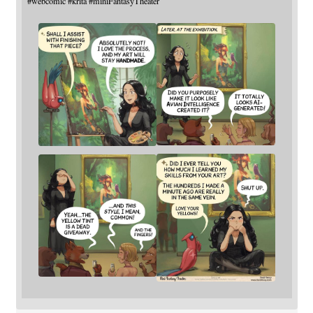
#
webcomic
#
krita
#
miniFantasyTheater