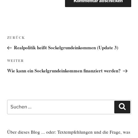
Beitragsnavigation
Vorheriger
ZURÜCK
Beitrag
Realpolitik heißt Sockelgrundeinkommen (Update 3)
Nächster
WEITER
Beitrag
Wie kann ein Sockelgrundeinkommen finanziert werden?
Suche
Such
nach:
Über dieses Blog ... oder: Textempfehlungen und die Frage, was