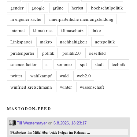
gender
google
grüne
herbst
hochschulpolitik
in eigener sache
innerparteiliche meinungsbildung
internet
klimakrise
klimaschutz
linke
Linkspartei
makro
nachhaltigkeit
netzpolitik
piratenpartei
politik
politik2.0
rieselfeld
science fiction
sf
sommer
spd
stadt
technik
twitter
wahlkampf
wald
web2.0
winfried kretschmann
winter
wissenschaft
MASTODON-FEED
Till Westermayer
on
6.8.2026, 18:23:17
@
kaibojens
Im Mittel über beide Folgen im Rahmen ...