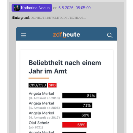
Katharina Nocun
on
5.8.2026, 08:05:09
Hintergrund:
ZDFHEUTE.DE/POLITIK/DEUTSCHLAN