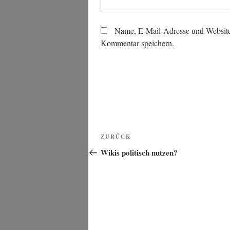
Name, E-Mail-Adresse und Website
Kommentar speichern.
Beitragsnavigation
Vorheriger
ZURÜCK
Beitrag
Wikis politisch nutzen?