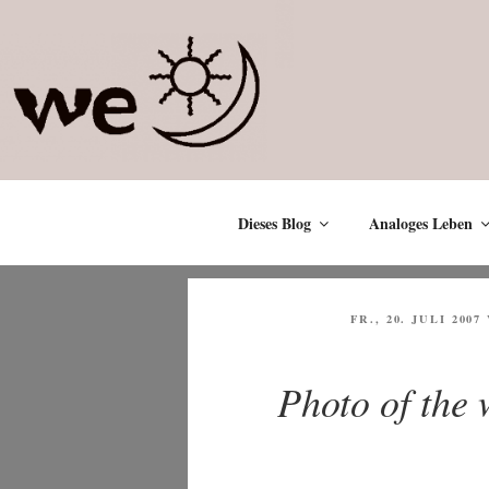
Zum
Inhalt
springen
Dieses Blog
Analoges Leben
VERÖFFENTLICHT
FR., 20. JULI 2007
AM
Photo of the 