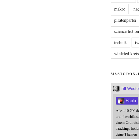
makro
nac
piratenpartei
science fictio
technik
tw
winfried kre
MASTODON-
Till West
Haplo
Alle ~10.700 d
und -beschlüss
einem Ort: rats
Tracking, Inklu
deine Themen