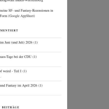
 meine SF- und Fantasy-Rezensionen in
 Form
(Google AppSheet)
MMENTIERT
 im Juni (und Juli) 2026
(
1
)
d
haos-Tage bei der CDU
(
1
)
f weird - Teil I
(
1
)
..
 und Fantasy im April 2026
(
1
)
N BEITRÄGE