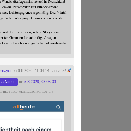
 Windkraftanlagen sind aktuell in Deutschland
0 davon überschreiten laut Bundesverband
 neue Leistungsgrenze regelmäßig. Drei Viertel
hgeplanten Windprojekte müssen neu bewertet
dkraft für mich die eigentliche Story dieser
verliert Garantien für zukünftige Anlagen.
ert sie für bereits durchgeplante und genehmigte
ermayer
on 6.8.2026, 11:34:14
boosted
na Nocun
on
5.8.2026, 08:05:09
DFHEUTE.DE/POLITIK/DEUTSCHLAN