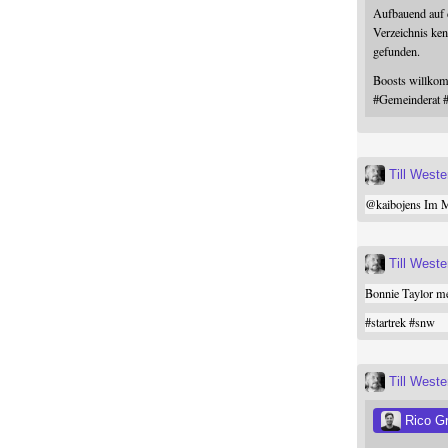
Aufbauend auf
Verzeichnis ken
gefunden.
Boosts willk
#
Gemeinderat
Till West
@
kaibojens
Im Mi
Till West
Bonnie Taylor me
#
startrek
#
snw
Till West
Rico G