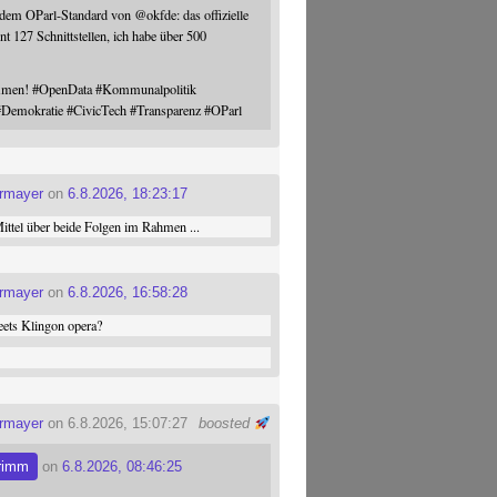
 dem OParl-Standard von
@
okfde
: das offizielle
nt 127 Schnittstellen, ich habe über 500
ommen!
#
OpenData
#
Kommunalpolitik
#
Demokratie
#
CivicTech
#
Transparenz
#
OParl
ermayer
on
6.8.2026, 18:23:17
ttel über beide Folgen im Rahmen ...
ermayer
on
6.8.2026, 16:58:28
ets Klingon opera?
ermayer
on 6.8.2026, 15:07:27
boosted
rimm
on
6.8.2026, 08:46:25