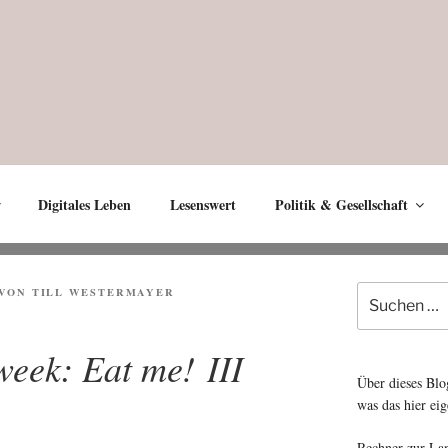
Digitales Leben
Lesenswert
Politik & Gesellschaft
Suche
VON
TILL WESTERMAYER
nach:
week: Eat me! III
Über dieses Blo
was das hier eig
Rechner zur La