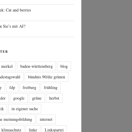
ek: Cat and berries
n Sie’s mit AI?
TER
a merkel
baden-württemberg
blog
ndestagswahl
bündnis 90/die grünen
sy
fdp
freiburg
frühling
nder
google
grüne
herbst
tik
in eigener sache
che meinungsbildung
internet
klimaschutz
linke
Linkspartei