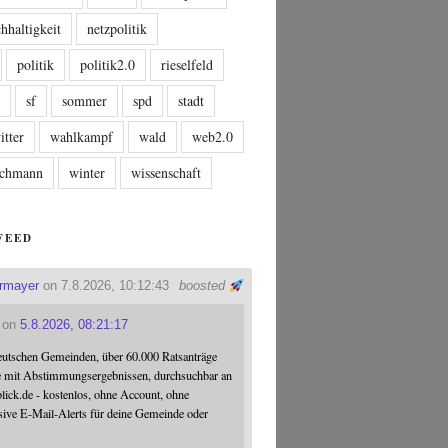
hhaltigkeit
netzpolitik
politik
politik2.0
rieselfeld
n
sf
sommer
spd
stadt
itter
wahlkampf
wald
web2.0
tschmann
winter
wissenschaft
FEED
ermayer
on 7.8.2026, 10:12:43
boosted
on
5.8.2026, 08:21:17
eutschen Gemeinden, über 60.000 Ratsanträge
e mit Abstimmungsergebnissen, durchsuchbar an
blick.de - kostenlos, ohne Account, ohne
sive E-Mail-Alerts für deine Gemeinde oder