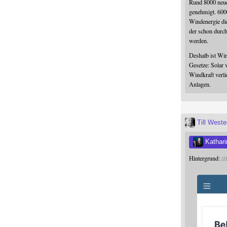
Rund 8000 neue
genehmigt. 600
Windenergie die
der schon durc
werden.
Deshalb ist Win
Gesetze: Solar 
Windkraft verli
Anlagen.
Till West
Kathari
Hintergrund:
Z