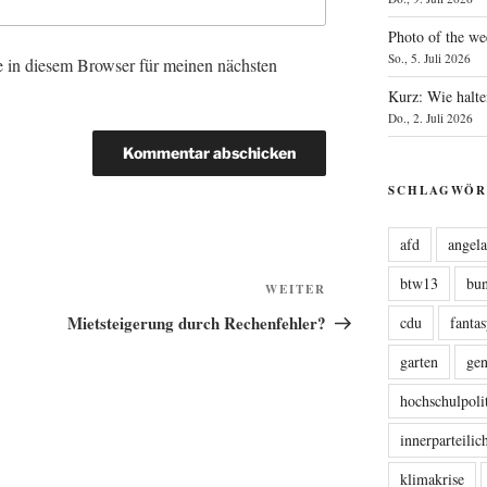
Photo of the we
So., 5. Juli 2026
 in diesem Browser für meinen nächsten
Kurz: Wie halte
Do., 2. Juli 2026
SCHLAGWÖR
afd
angel
btw13
bu
Nächster
WEITER
Beitrag
Mietsteigerung durch Rechenfehler?
cdu
fanta
garten
ge
hochschulpoli
innerparteili
klimakrise