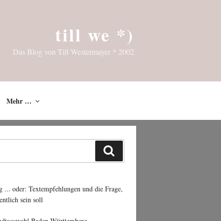
till we *)
Das Blog von Till Westermayer * 2002
Mehr …
Suchen
g ... oder: Textempfehlungen und die Frage,
entlich sein soll
ndtagswahl Baden-Württemberg