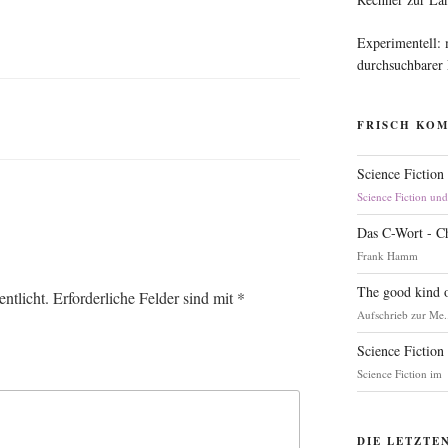
Experimentell:
durchsuchbarer
FRISCH KO
Science Fiction
Science Fiction un
Das C-Wort - C
Frank Hamm
The good kind o
ntlicht.
Erforderliche Felder sind mit
*
Aufschrieb zur Me.
Science Fiction
Science Fiction im
DIE LETZTE