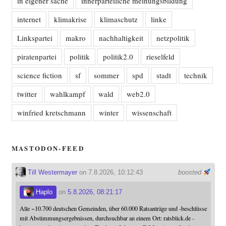
in eigener sache
innerparteiliche meinungsbildung
internet
klimakrise
klimaschutz
linke
Linkspartei
makro
nachhaltigkeit
netzpolitik
piratenpartei
politik
politik2.0
rieselfeld
science fiction
sf
sommer
spd
stadt
technik
twitter
wahlkampf
wald
web2.0
winfried kretschmann
winter
wissenschaft
MASTODON-FEED
Till Westermayer
on 7.8.2026, 10:12:43
boosted
Haplo
on
5.8.2026, 08:21:17
Alle ~10.700 deutschen Gemeinden, über 60.000 Ratsanträge und -beschlüsse
mit Abstimmungsergebnissen, durchsuchbar an einem Ort: ratsblick.de -