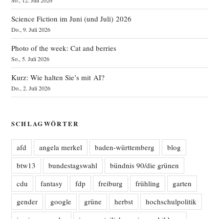
So., 12. Juli 2026
Science Fiction im Juni (und Juli) 2026
Do., 9. Juli 2026
Photo of the week: Cat and berries
So., 5. Juli 2026
Kurz: Wie halten Sie’s mit AI?
Do., 2. Juli 2026
SCHLAGWÖRTER
afd
angela merkel
baden-württemberg
blog
btw13
bundestagswahl
bündnis 90/die grünen
cdu
fantasy
fdp
freiburg
frühling
garten
gender
google
grüne
herbst
hochschulpolitik