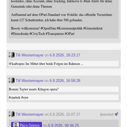
kostenlos, ohne Account, ohne Tracking, Inklusive E-Mail-Alerts für deine
Gemeinde oder deine Themen
Aufbauend auf dem OParl-Standard von
@
okfde
: das offizielle Verzeichnis
kennt 127 Schnittstellen, ich habe über 500 gefunden.
Boosts willkommen!
#
OpenData
#
Kommunalpolitik
#
Gemeinderat
#
Demokratie
#
CivicTech
#
Transparenz
#
OParl
Till Westermayer
on
6.8.2026, 18:23:17
@
kaibojens
Im Mittel über beide Folgen im Rahmen ...
Till Westermayer
on
6.8.2026, 16:58:28
Bonnie Taylor meets Klingon opera?
#
startrek
#
snw
Till Westermayer
on 6.8.2026, 15:07:27
boosted
Rico Grimm
on
6.8.2026, 08:46:25