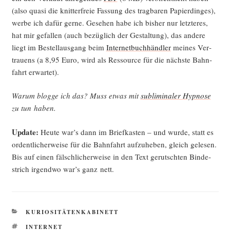
(also qua­si die knit­ter­freie Fas­sung des trag­ba­ren Papier­din­ges),
wer­be ich dafür ger­ne. Gese­hen habe ich bis­her nur letz­te­res,
hat mir gefal­len (auch bezüg­lich der Gestal­tung), das ande­re
liegt im Bestell­aus­gang beim
Inter­net­buch­händ­ler
mei­nes Ver­
trau­ens (a 8,95 Euro, wird als Res­sour­ce für die nächs­te Bahn­
fahrt erwartet).
War­um blog­ge ich das? Muss etwas mit
sub­li­mi­na­ler Hyp­no­se
zu tun haben.
Update:
Heu­te war’s dann im Brief­kas­ten – und wur­de, statt es
ordent­li­cher­wei­se für die Bahn­fahrt auf­zu­he­ben, gleich gele­sen.
Bis auf einen fälsch­li­cher­wei­se in den Text gerutsch­ten Bin­de­
strich irgend­wo war’s ganz nett.
KATEGORIEN
KURIOSITÄTENKABINETT
SCHLAGWÖRTER
INTERNET