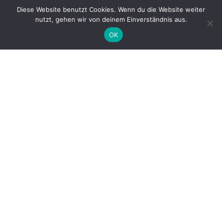
Mein Blog ist aktu­ell nicht auf Mast­o­don zu fin­den. Alter­na­ti­ve:
Diese Website benutzt Cookies. Wenn du die Website weiter
Benach­rich­ti­gung per Mail oder das gute alte
RSS
.
nutzt, gehen wir von deinem Einverständnis aus.
OK
Name
Email
Please read our
terms and conditions
RSS