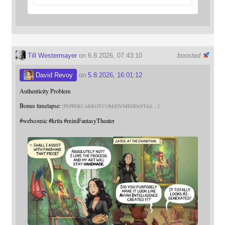
Till Westermayer
on 6.8.2026, 07:43:10
boosted
David Revoy
on
5.8.2026, 16:01:12
Authenticity Problem
Bonus timelapse:
PEPPERCARROT.COM/EN/MINIFANTAS
#
webcomic
#
krita
#
miniFantasyTheater