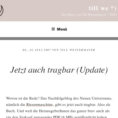
Zum
till we *)
Inhalt
Das Blog von Till Westermayer * 2002
springen
Menü
VERÖFFENTLICHT
DI., 24. JULI 2007
VON
TILL WESTERMAYER
AM
Jetzt auch tragbar (Update)
Wovon ist die Rede? Das Nach­fol­ge­b­log des Neu­en Uni­ver­sums,
näm­lich die
Rie­sen­ma­schi­ne
, gibt es jetzt auch trag­bar. Also als
Buch. Und weil die Her­aus­ge­be­rIn­nen das gan­ze brav auch als
ein den Ver­kauf anre­gen­des
PDF
(6 MB) ver­öf­fent­licht haben