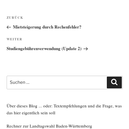
Beitragsnavigation
Vorheriger
ZURÜCK
Beitrag
Mietsteigerung durch Rechenfehler?
Nächster
WEITER
Beitrag
Studiengebührenverwendung (Update 2)
Suche
Such
nach:
Über dieses Blog ... oder: Textempfehlungen und die Frage, was
das hier eigentlich sein soll
Rechner zur Landtagswahl Baden-Württemberg