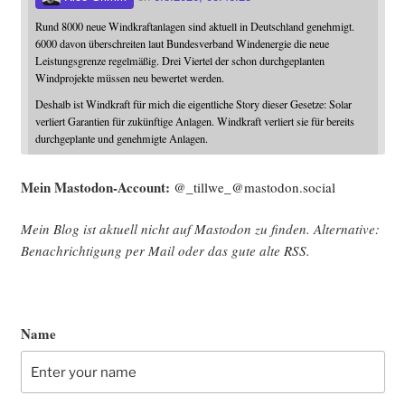
Rund 8000 neue Windkraftanlagen sind aktuell in Deutschland genehmigt.
6000 davon überschreiten laut Bundesverband Windenergie die neue
Leistungsgrenze regelmäßig. Drei Viertel der schon durchgeplanten
Windprojekte müssen neu bewertet werden.
Deshalb ist Windkraft für mich die eigentliche Story dieser Gesetze: Solar
verliert Garantien für zukünftige Anlagen. Windkraft verliert sie für bereits
durchgeplante und genehmigte Anlagen.
Mein Mast­o­don-Account:
@_tillwe_@mastodon.social
Mein Blog ist aktu­ell nicht auf Mast­o­don zu fin­den. Alter­na­ti­ve:
Benach­rich­ti­gung per Mail oder das gute alte
RSS
.
Name