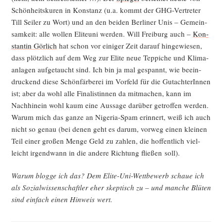
Schön­heits­ku­ren in Kon­stanz (u.a. kommt der GHG-Ver­tre­ter
Till Sei­ler zu Wort) und an den bei­den Ber­li­ner Unis – Gemein­
sam­keit: alle wol­len Eli­te­uni wer­den. Will Frei­burg auch –
Kon­
stan­tin Gör­lich
hat schon vor eini­ger Zeit dar­auf hin­ge­wie­sen,
dass plötz­lich auf dem Weg zur Eli­te neue Tep­pi­che und Kli­ma­
an­la­gen auf­ge­taucht sind. Ich bin ja mal gespannt, wie beein­
dru­ckend die­se Schön­fär­be­rei im Vor­feld für die Gut­ach­te­rIn­nen
ist; aber da wohl alle Fina­lis­tin­nen da mit­ma­chen, kann im
Nach­hin­ein wohl kaum eine Aus­sa­ge dar­über getrof­fen wer­den.
War­um mich das gan­ze an Nige­ria-Spam erin­nert, weiß ich auch
nicht so genau (bei denen geht es dar­um, vor­weg einen klei­nen
Teil einer gro­ßen Men­ge Geld zu zah­len, die hof­fent­lich viel­
leicht irgend­wann in die ande­re Rich­tung flie­ßen soll).
War­um blog­ge ich das? Dem Eli­te-Uni-Wett­be­werb schaue ich
als Sozi­al­wis­sen­schaft­ler eher skep­tisch zu – und man­che Blü­ten
sind ein­fach einen Hin­weis wert.