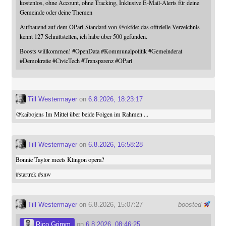
kostenlos, ohne Account, ohne Tracking, Inklusive E-Mail-Alerts für deine
Gemeinde oder deine Themen
Aufbauend auf dem OParl-Standard von
@
okfde
: das offizielle Verzeichnis
kennt 127 Schnittstellen, ich habe über 500 gefunden.
Boosts willkommen!
#
OpenData
#
Kommunalpolitik
#
Gemeinderat
#
Demokratie
#
CivicTech
#
Transparenz
#
OParl
Till Westermayer
on
6.8.2026, 18:23:17
@
kaibojens
Im Mittel über beide Folgen im Rahmen ...
Till Westermayer
on
6.8.2026, 16:58:28
Bonnie Taylor meets Klingon opera?
#
startrek
#
snw
Till Westermayer
on 6.8.2026, 15:07:27
boosted
Rico Grimm
on
6.8.2026, 08:46:25