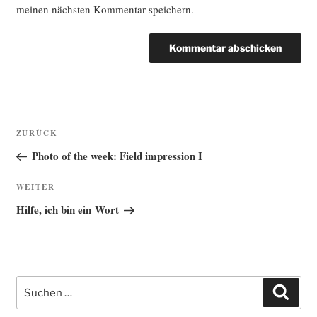
meinen nächsten Kommentar speichern.
Beitragsnavigation
Vorheriger
ZURÜCK
Beitrag
Photo of the week: Field impression I
Nächster
WEITER
Beitrag
Hilfe, ich bin ein Wort
Suche
Such
nach: