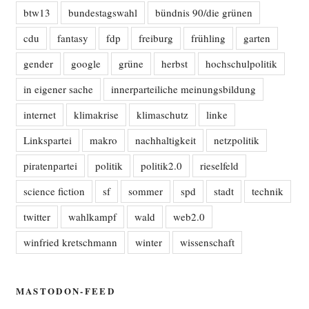
btw13
bundestagswahl
bündnis 90/die grünen
cdu
fantasy
fdp
freiburg
frühling
garten
gender
google
grüne
herbst
hochschulpolitik
in eigener sache
innerparteiliche meinungsbildung
internet
klimakrise
klimaschutz
linke
Linkspartei
makro
nachhaltigkeit
netzpolitik
piratenpartei
politik
politik2.0
rieselfeld
science fiction
sf
sommer
spd
stadt
technik
twitter
wahlkampf
wald
web2.0
winfried kretschmann
winter
wissenschaft
MASTODON-FEED