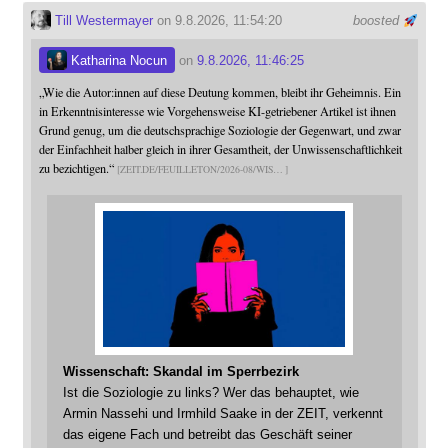
Till Westermayer
on 9.8.2026, 11:54:20
boosted
Katharina Nocun
on
9.8.2026, 11:46:25
„Wie die Autor:innen auf diese Deutung kommen, bleibt ihr Geheimnis. Ein
in Erkenntnisinteresse wie Vorgehensweise KI-getriebener Artikel ist ihnen
Grund genug, um die deutschsprachige Soziologie der Gegenwart, und zwar
der Einfachheit halber gleich in ihrer Gesamtheit, der Unwissenschaftlichkeit
zu bezichtigen.“
ZEIT.DE/FEUILLETON/2026-08/WIS
Wissenschaft: Skandal im Sperrbezirk
Ist die Soziologie zu links? Wer das behauptet, wie
Armin Nassehi und Irmhild Saake in der ZEIT, verkennt
das eigene Fach und betreibt das Geschäft seiner