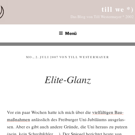
Zum
till we *)
Inhalt
Das Blog von Till Westermayer * 2002
springen
Menü
VERÖFFENTLICHT
MO., 2. JULI 2007
VON
TILL WESTERMAYER
AM
Elite-Glanz
Vor ein paar Wochen hat­te ich mich über die
viel­fäl­ti­gen Bau­
maß­nah­men
anläss­lich des Frei­bur­ger Uni-Jubi­lä­ums aus­ge­las­
sen. Aber es gibt auch ande­re Grün­de, die Uni her­aus zu put­zen
(nein, kein Schreib­feh­ler …). Der
Spie­gel
berich­tet heu­te von