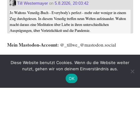
Till Westermayer
on
5.8.2026, 20:03:42
Jo Waltons Venedig-Buch - Everybody's perfect - mehr oder weniger in einem
Zug durchgelesen. In diesem Venedig treffen neun Welten aufeinander. Walton
macht daraus eine Meditation über Liebe in ihren unterschiedlichen
Ausprägungen, über Verletzlichkeit und die Pandemie.
Mein Mast­o­don-Account:
@_tillwe_@mastodon.social
Mein Blog ist aktu­ell nicht auf Mast­o­don zu fin­den. Alter­na­ti­ve:
Diese Website benutzt Cookies. Wenn du die Website weiter
Benach­rich­ti­gung per Mail oder das gute alte
RSS
.
nutzt, gehen wir von deinem Einverständnis aus.
OK
Name
Email