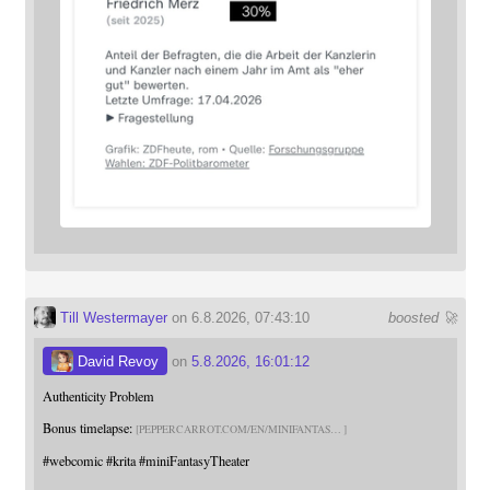
Till Westermayer
on 6.8.2026, 07:43:10
boosted 🚀
David Revoy
on
5.8.2026, 16:01:12
Authenticity Problem
Bonus timelapse:
PEPPERCARROT.COM/EN/MINIFANTAS
#
webcomic
#
krita
#
miniFantasyTheater