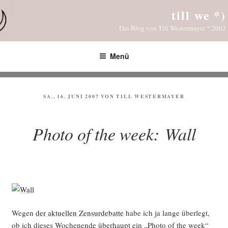
Zum
till we *)
Inhalt
Das Blog von Till Westermayer * 2002
springen
Menü
VERÖFFENTLICHT
SA., 16. JUNI 2007
VON
TILL WESTERMAYER
AM
Photo of the week: Wall
Wegen
der aktu­el­len Zen­sur­de­bat­te
habe ich ja lan­ge über­legt,
ob ich die­ses Wochen­en­de über­haupt ein „Pho­to of the week“