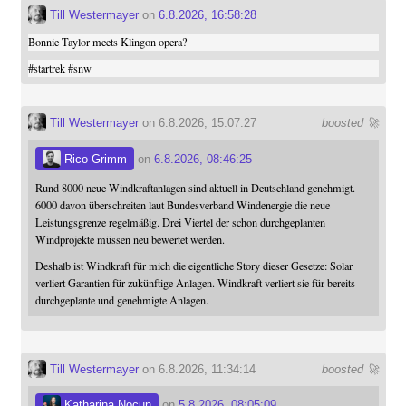
Till Westermayer
on
6.8.2026, 16:58:28
Bonnie Taylor meets Klingon opera?
#
startrek
#
snw
Till Westermayer
on 6.8.2026, 15:07:27
boosted 🚀
Rico Grimm
on
6.8.2026, 08:46:25
Rund 8000 neue Windkraftanlagen sind aktuell in Deutschland genehmigt.
6000 davon überschreiten laut Bundesverband Windenergie die neue
Leistungsgrenze regelmäßig. Drei Viertel der schon durchgeplanten
Windprojekte müssen neu bewertet werden.
Deshalb ist Windkraft für mich die eigentliche Story dieser Gesetze: Solar
verliert Garantien für zukünftige Anlagen. Windkraft verliert sie für bereits
durchgeplante und genehmigte Anlagen.
Till Westermayer
on 6.8.2026, 11:34:14
boosted 🚀
Katharina Nocun
on
5.8.2026, 08:05:09