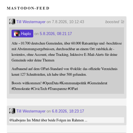
MASTODON-FEED
Till Westermayer
on 7.8.2026, 10:12:43
boosted 🚀
Haplo
on
5.8.2026, 08:21:17
Alle ~10.700 deutschen Gemeinden, über 60.000 Ratsanträge und -beschlüsse
mit Abstimmungsergebnissen, durchsuchbar an einem Ort: ratsblick.de -
kostenlos, ohne Account, ohne Tracking, Inklusive E-Mail-Alerts für deine
Gemeinde oder deine Themen
Aufbauend auf dem OParl-Standard von
@
okfde
: das offizielle Verzeichnis
kennt 127 Schnittstellen, ich habe über 500 gefunden.
Boosts willkommen!
#
OpenData
#
Kommunalpolitik
#
Gemeinderat
#
Demokratie
#
CivicTech
#
Transparenz
#
OParl
Till Westermayer
on
6.8.2026, 18:23:17
@
kaibojens
Im Mittel über beide Folgen im Rahmen ...