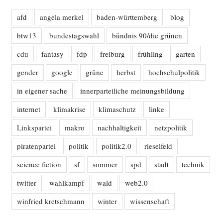
afd
angela merkel
baden-württemberg
blog
btw13
bundestagswahl
bündnis 90/die grünen
cdu
fantasy
fdp
freiburg
frühling
garten
gender
google
grüne
herbst
hochschulpolitik
in eigener sache
innerparteiliche meinungsbildung
internet
klimakrise
klimaschutz
linke
Linkspartei
makro
nachhaltigkeit
netzpolitik
piratenpartei
politik
politik2.0
rieselfeld
science fiction
sf
sommer
spd
stadt
technik
twitter
wahlkampf
wald
web2.0
winfried kretschmann
winter
wissenschaft