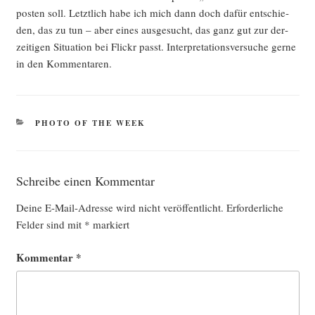
pos­ten soll. Letzt­lich habe ich mich dann doch dafür ent­schie­
den, das zu tun – aber eines aus­ge­sucht, das ganz gut zur der­
zei­ti­gen Situa­ti­on bei Flickr passt. Inter­pre­ta­ti­ons­ver­su­che ger­ne
in den Kommentaren.
KATEGORIEN
PHOTO OF THE WEEK
Schreibe einen Kommentar
Deine E-Mail-Adresse wird nicht veröffentlicht.
Erforderliche
Felder sind mit
*
markiert
Kommentar
*