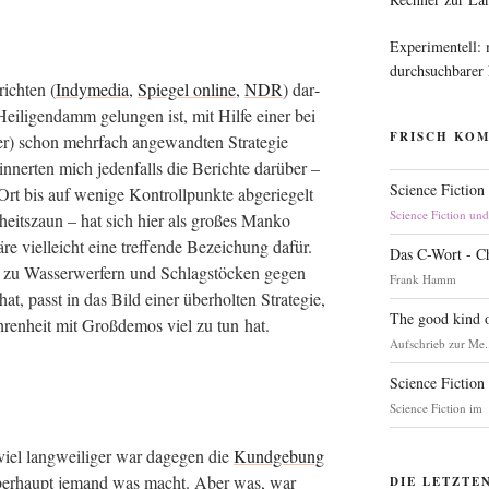
Experimentell:
durchsuchbarer
ich­ten (
Indy­me­dia
,
Spie­gel online
,
NDR
) dar­
ei­li­gen­damm gelun­gen ist, mit Hil­fe einer bei
FRISCH KO
) schon mehr­fach ange­wand­ten Stra­te­gie
 erin­ner­ten mich jeden­falls die Berich­te dar­über –
Science Fiction
rt bis auf weni­ge Kon­troll­punk­te abge­rie­gelt
Science Fiction un
heits­zaun – hat sich hier als gro­ßes Man­ko
 viel­leicht eine tref­fen­de Bezei­chung dafür.
Das C-Wort - C
n zu Was­ser­wer­fern und Schlag­stö­cken gegen
Frank Hamm
n hat, passt in das Bild einer über­hol­ten Stra­te­gie,
The good kind o
h­ren­heit mit Groß­de­mos viel zu tun hat.
Aufschrieb zur Me.
Science Fiction
Science Fiction im
iel lang­wei­li­ger war dage­gen die
Kund­ge­bung
s über­haupt jemand was macht. Aber was, war
DIE LETZTE