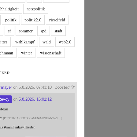
hhaltigkeit
netzpolitik
politik
politik2.0
rieselfeld
n
sf
sommer
spd
stadt
itter
wahlkampf
wald
web2.0
tschmann
winter
wissenschaft
FEED
ermayer
on 6.8.2026, 07:43:10
boosted 🚀
Revoy
on
5.8.2026, 16:01:12
roblem
e:
PEPPERCARROT.COM/EN/MINIFANTAS
ita
#
miniFantasyTheater