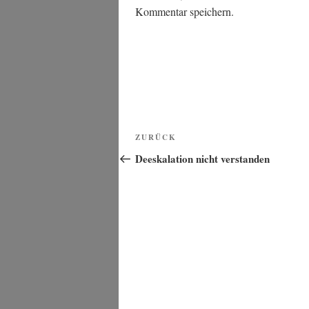
Kommentar speichern.
Beitragsnavigation
Vorheriger
ZURÜCK
Beitrag
Deeskalation nicht verstanden