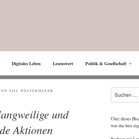
Digitales Leben
Lesenswert
Politik & Gesellschaft
Suche
T
VON
TILL WESTERMAYER
nach:
langweilige und
Über dieses Blo
de Aktionen
was das hier eig
Rechner zur La