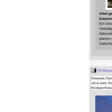
Urteil 
braunen
Ein Geri
Verteidi
Haftstraf
planten 
Geflücht
Till West
Grummeln, Niesel
viel zu warm. De
#
esslingen
#
suns