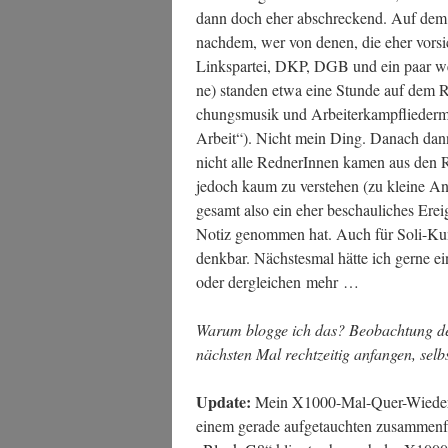
dann doch eher abschre­ckend. Auf dem R
nach­dem, wer von denen, die eher vor­sic
Links­par­tei, DKP, DGB und ein paar wen
ne) stan­den etwa eine Stun­de auf dem Ra
chungs­mu­sik und Arbei­ter­kampf­lie­der­
Arbeit“). Nicht mein Ding. Danach dann e
nicht alle Red­ne­rIn­nen kamen aus de
jedoch kaum zu ver­ste­hen (zu klei­ne An
ge­samt also ein eher beschau­li­ches Er
Notiz genom­men hat. Auch für Soli-Kund­g
denk­bar. Nächs­tes­mal hät­te ich ger­ne ei
oder der­glei­chen mehr …
War­um blog­ge ich das? Beob­ach­tung d
nächs­ten Mal recht­zei­tig anfan­gen, sel
Update:
Mein X1000-Mal-Quer-Wie­der­er
einem gera­de auf­ge­tauch­ten zusam­men­