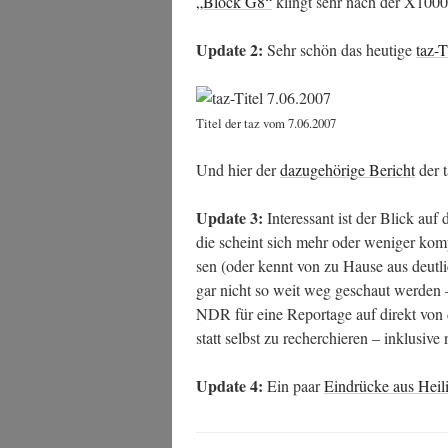
„Block G8“
klingt sehr nach der X1000-
Update 2:
Sehr schön das heu­ti­ge
taz-T
Titel der taz vom 7.06.2007
Und hier der
dazu­ge­hö­ri­ge Bericht
der 
Update 3:
Inter­es­sant ist der Blick auf d
die scheint sich mehr oder weni­ger kom­plet
sen (oder kennt von zu Hau­se aus deut­lic
gar nicht so weit weg geschaut wer­den 
NDR für eine Repor­ta­ge auf direkt von d
statt selbst zu recher­chie­ren – inklu­si­
Update 4:
Ein paar
Ein­drü­cke aus Hei­