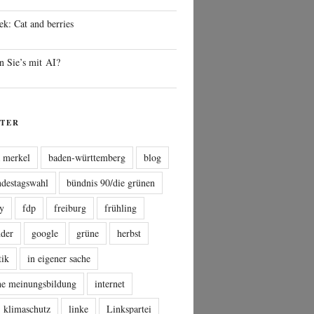
ek: Cat and berries
n Sie’s mit AI?
TER
a merkel
baden-württemberg
blog
ndestagswahl
bündnis 90/die grünen
sy
fdp
freiburg
frühling
nder
google
grüne
herbst
tik
in eigener sache
che meinungsbildung
internet
klimaschutz
linke
Linkspartei