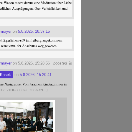
er. Walton macht daraus eine Meditation über Liebe
iedlichen Ausprägungen, über Verletzlichkeit und
ermayer
on
5.8.2026, 18:37:15
elt ärgerlichen +59 in Freiburg angekommen.
st wäre vmtl. der Anschluss weg gewesen..
ermayer
on 5.8.2026, 15:28:56
boosted 🚀
 Kasek
on
5.8.2026, 15:20:41
unge Nazigruppe: Vom braunen Kinderzimmer in
.DE/URTEIL-GEGEN-JUNGE-NAZI