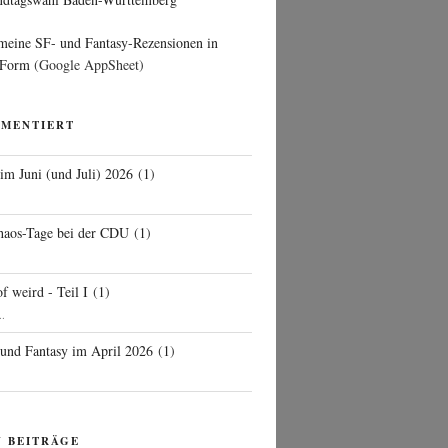
 meine SF- und Fantasy-Rezensionen in
 Form
(Google AppSheet)
MMENTIERT
 im Juni (und Juli) 2026
(
1
)
d
haos-Tage bei der CDU
(
1
)
f weird - Teil I
(
1
)
..
 und Fantasy im April 2026
(
1
)
N BEITRÄGE