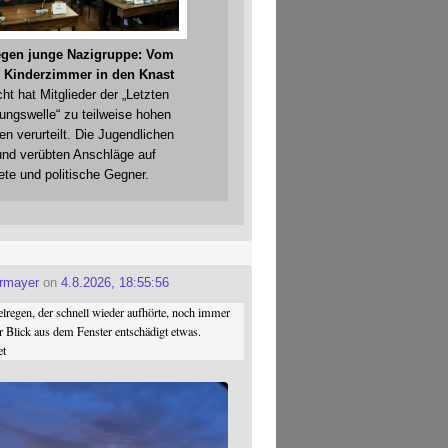
gegen junge Nazigruppe: Vom
 Kinderzimmer in den Knast
cht hat Mitglieder der „Letzten
gungswelle“ zu teilweise hohen
en verurteilt. Die Jugendlichen
und verübten Anschläge auf
ete und politische Gegner.
ermayer
on
4.8.2026, 18:55:56
regen, der schnell wieder aufhörte, noch immer
r Blick aus dem Fenster entschädigt etwas.
et