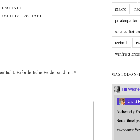
ELLSCHAFT
makro
nac
,
POLITIK
,
POLIZEI
piratenpartei
science fictio
technik
tw
winfried kre
ntlicht.
Erforderliche Felder sind mit
*
MASTODON-
Till West
David 
Authenticity P
Bonus timelaps
#
webcomic
#
kr