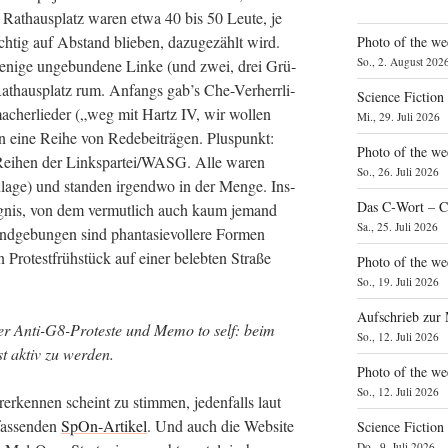
at­haus­platz waren etwa 40 bis 50 Leu­te, je
h­tig auf Abstand blie­ben, dazu­ge­zählt wird.
Photo of the we
So., 2. August 202
i­ge unge­bun­de­ne Lin­ke (und zwei, drei Grü­
t­haus­platz rum. Anfangs gab’s Che-Ver­herr­li­
Science Fiction
mach­er­lie­der („weg mit Hartz IV, wir wol­len
Mi., 29. Juli 2026
ine Rei­he von Rede­bei­trä­gen. Plus­punkt:
Photo of the we
n Rei­hen der Linkspartei/WASG. Alle waren
So., 26. Juli 2026
la­ge) und stan­den irgend­wo in der Men­ge. Ins­
Das C‑Wort – C
eig­nis, von dem ver­mut­lich auch kaum jemand
Sa., 25. Juli 2026
e­bun­gen sind phan­ta­sie­vol­le­re For­men
n Pro­test­früh­stück auf einer beleb­ten Stra­ße
Photo of the we
So., 19. Juli 2026
Aufschrieb zur
er Anti-G8-Pro­tes­te und Memo to self: beim
So., 12. Juli 2026
bst aktiv zu werden.
Photo of the w
So., 12. Juli 2026
ken­nen scheint zu stim­men, jeden­falls laut
fas­sen­den
SpOn-Arti­kel
. Und auch die Web­site
Science Fiction
Do., 9. Juli 2026