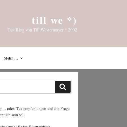
till we *)
Das Blog von Till Westermayer * 2002
Mehr …
Suchen
g ... oder: Textempfehlungen und die Frage,
entlich sein soll
ndtagswahl Baden-Württemberg