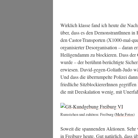
Wirk­lich klas­se fand ich heu­te die Nach­r
über, dass es den Demons­tran­tIn­nen in H
den Cas­tor-Trans­por­ten (X1000-mal-quer
orga­ni­sier­ter Des­or­ga­ni­sa­ti­on – dar­an
Hei­li­gen­damm zu blo­ckie­ren. Dass der O
wur­de – der berühmt-berüch­tig­te Sicher­
erwie­sen. David-gegen-Goli­ath-Judo wäre
Und dass die über­rum­pel­te Poli­zei dan
fried­li­che Sitz­blo­ckie­re­rIn­nen gegrif­fe
die mit Dees­ka­la­ti­on wenig, mit Uner­fa
Rum­ste­hen und zuhö­ren: Frei­burg (
Mehr Fotos
)
Soweit die span­nen­den Aktio­nen. Sehr v
in Frei­burg heu­te. Gut natür­lich, das