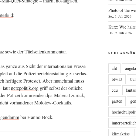
Mal-Quer-Stra­te­gie – macht nostalgisch.
Photo of the we
itel­bild
:
So., 5. Juli 2026
Kurz: Wie halte
Do., 2. Juli 2026
taz sowie der
Titel­sei­ten­kom­men­tar
.
SCHLAGWÖR
as gan­ze aus Sicht der inter­na­tio­na­len Pres­se –
afd
angel
t auf die Poli­zei­be­richt­erstat­tung zu ver­las­
btw13
bu
h hef­ti­ge­re Pro­tes­te). Aber manch­mal muss
– laut
netzpolitik.org
griff selbst der ört­li­che
cdu
fanta
er Poli­zei kom­men­des dpa-Mate­ri­al zurück,
garten
ge
ve nicht vor­han­de­ner Molotow-Cocktails.
hochschulpoli
li­gen­damm
bei Han­no Böck.
innerparteili
klimakrise