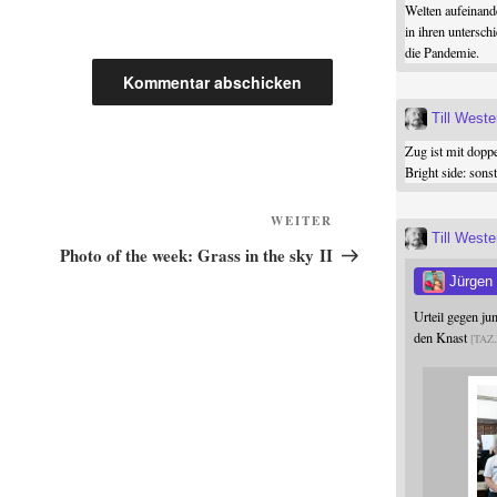
Welten aufeinand
in ihren untersch
die Pandemie.
Till West
Zug ist mit dopp
Bright side: son
Nächster
WEITER
Till West
Beitrag
Photo of the week: Grass in the sky II
Jürgen
Urteil gegen j
den Knast
TAZ