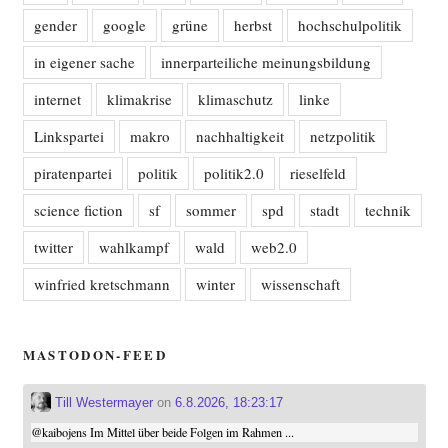
gender
google
grüne
herbst
hochschulpolitik
in eigener sache
innerparteiliche meinungsbildung
internet
klimakrise
klimaschutz
linke
Linkspartei
makro
nachhaltigkeit
netzpolitik
piratenpartei
politik
politik2.0
rieselfeld
science fiction
sf
sommer
spd
stadt
technik
twitter
wahlkampf
wald
web2.0
winfried kretschmann
winter
wissenschaft
MASTODON-FEED
Till Westermayer
on
6.8.2026, 18:23:17
@
kaibojens
Im Mittel über beide Folgen im Rahmen ...