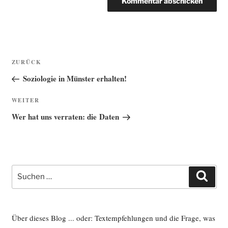
Beitragsnavigation
Vorheriger
ZURÜCK
Beitrag
Soziologie in Münster erhalten!
Nächster
WEITER
Beitrag
Wer hat uns verraten: die Daten
Suche
Such
nach:
Über dieses Blog ... oder: Textempfehlungen und die Frage, was