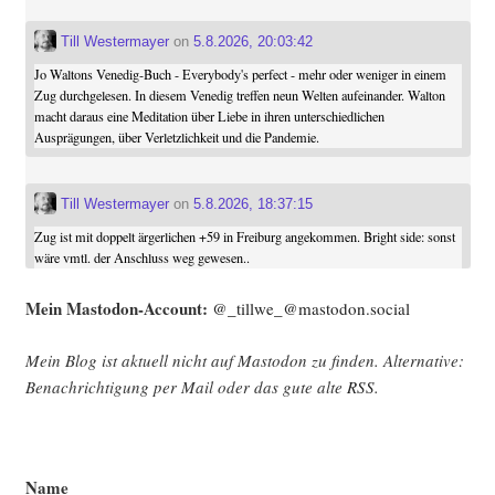
Till Westermayer
on
5.8.2026, 20:03:42
Jo Waltons Venedig-Buch - Everybody's perfect - mehr oder weniger in einem
Zug durchgelesen. In diesem Venedig treffen neun Welten aufeinander. Walton
macht daraus eine Meditation über Liebe in ihren unterschiedlichen
Ausprägungen, über Verletzlichkeit und die Pandemie.
Till Westermayer
on
5.8.2026, 18:37:15
Zug ist mit doppelt ärgerlichen +59 in Freiburg angekommen. Bright side: sonst
wäre vmtl. der Anschluss weg gewesen..
Mein Mast­o­don-Account:
@_tillwe_@mastodon.social
Mein Blog ist aktu­ell nicht auf Mast­o­don zu fin­den. Alter­na­ti­ve:
Benach­rich­ti­gung per Mail oder das gute alte
RSS
.
Name