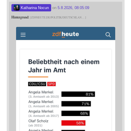
Katharina Nocun
on
5.8.2026, 08:05:09
Hintergrund:
ZDFHEUTE.DE/POLITIK/DEUTSCHLAN