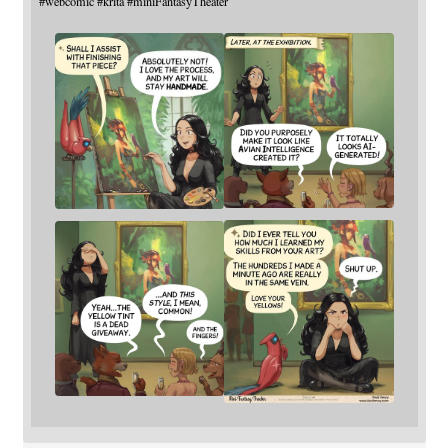
#
webcomic
#
krita
#
miniFantasyTheater