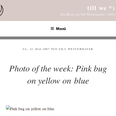
Zum
till we *)
Inhalt
Das Blog von Till Westermayer * 2002
springen
Menü
VERÖFFENTLICHT
SA., 12. MAI 2007
VON
TILL WESTERMAYER
AM
Photo of the week: Pink bug
on yellow on blue