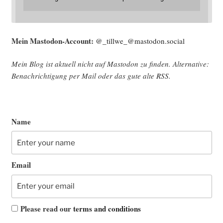
Mein Mast­o­don-Account:
@_tillwe_@mastodon.social
Mein Blog ist aktu­ell nicht auf Mast­o­don zu fin­den. Alter­na­ti­ve:
Benach­rich­ti­gung per Mail oder das gute alte
RSS
.
Name
Email
Please read our
terms and conditions