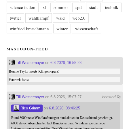
science fiction
sf
sommer
spd
stadt
technik
twitter
wahlkampf
wald
web2.0
winfried kretschmann
winter
wissenschaft
MASTODON-FEED
Till Westermayer
on
6.8.2026, 16:58:28
Bonnie Taylor meets Klingon opera?
#
startrek
#
snw
Till Westermayer
on 6.8.2026, 15:07:27
boosted 🚀
Rico Grimm
on
6.8.2026, 08:46:25
Rund 8000 neue Windkraftanlagen sind aktuell in Deutschland genehmigt.
6000 davon überschreiten laut Bundesverband Windenergie die neue
Leistungsgrenze regelmäßig. Drei Viertel der schon durchgeplanten