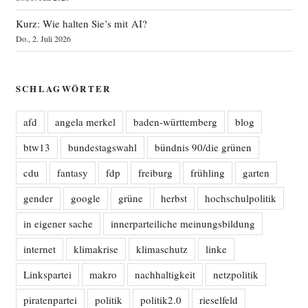
Kurz: Wie halten Sie’s mit AI?
Do., 2. Juli 2026
SCHLAGWÖRTER
afd
angela merkel
baden-württemberg
blog
btw13
bundestagswahl
bündnis 90/die grünen
cdu
fantasy
fdp
freiburg
frühling
garten
gender
google
grüne
herbst
hochschulpolitik
in eigener sache
innerparteiliche meinungsbildung
internet
klimakrise
klimaschutz
linke
Linkspartei
makro
nachhaltigkeit
netzpolitik
piratenpartei
politik
politik2.0
rieselfeld