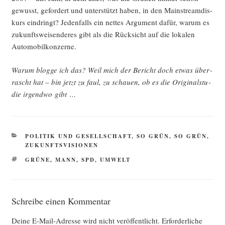
gewusst, gefor­dert und unter­stützt haben, in den Main­stream­dis­
kurs ein­dringt? Jeden­falls ein net­tes Argu­ment dafür, war­um es
zukunfts­wei­sen­de­res gibt als die Rück­sicht auf die loka­len
Automobilkonzerne.
War­um blog­ge ich das? Weil mich der Bericht doch etwas über­
rascht hat – bin jetzt zu faul, zu schau­en, ob es die Ori­gi­nal­stu­
die irgend­wo gibt …
KATEGORIEN
POLITIK UND GESELLSCHAFT
,
SO GRÜN, SO GRÜN
,
ZUKUNFTSVISIONEN
SCHLAGWÖRTER
GRÜNE
,
MANN
,
SPD
,
UMWELT
Schreibe einen Kommentar
Deine E-Mail-Adresse wird nicht veröffentlicht.
Erforderliche