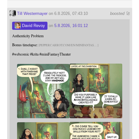
Till Westermayer
on 6.8.2026, 07:43:10
boosted 🚀
David Revoy
on
5.8.2026, 16:01:12
Authenticity Problem
Bonus timelapse:
PEPPERCARROT.COM/EN/MINIFANTAS
#
webcomic
#
krita
#
miniFantasyTheater