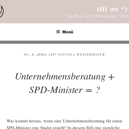
Zum
till we *)
Inhalt
Das Blog von Till Westermayer * 2002
springen
Menü
VERÖFFENTLICHT
SO., 8. APRIL 2007
VON
TILL WESTERMAYER
AM
Unternehmensberatung +
SPD-Minister = ?
Was kommt her­aus, wenn eine Unter­neh­mens­be­ra­tung für einen
SPD-Minis­ter eine Stu­die erstellt? In die­sem
Fall
eine ziem­li­che