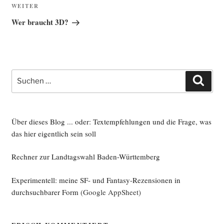
Nächster
WEITER
Beitrag
Wer braucht 3D?
Suche
Such
nach:
Über dieses Blog ... oder: Textempfehlungen und die Frage, was
das hier eigentlich sein soll
Rechner zur Landtagswahl Baden-Württemberg
Experimentell: meine SF- und Fantasy-Rezensionen in
durchsuchbarer Form
(Google AppSheet)