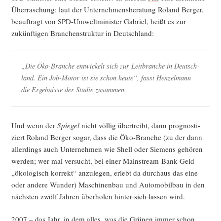
Über­ra­schung: laut der Unter­neh­mens­be­ra­tung Roland Ber­ger,
beauf­tragt von SPD-Umwelt­mi­nis­ter Gabri­el, heißt es zur
zukünf­ti­gen Bran­chen­struk­tur in Deutschland:
„Die Öko-Bran­che ent­wi­ckelt sich zur Leit­bran­che in Deutsch­
land. Ein Job-Motor ist sie schon heu­te“, fasst Hen­zel­mann
die Ergeb­nis­se der Stu­die zusammen.
Und wenn der
Spie­gel
nicht völ­lig über­treibt, dann pro­gnos­ti­
ziert Roland Ber­ger sogar, dass die Öko-Bran­che (zu der dann
aller­dings auch Unter­neh­men wie Shell oder Sie­mens gehö­ren
wer­den; wer mal ver­sucht, bei einer Main­stream-Bank Geld
„öko­lo­gisch kor­rekt“ anzu­le­gen, erlebt da durch­aus das eine
oder ande­re Wun­der) Maschi­nen­bau und Auto­mo­bil­bau in den
nächs­ten zwölf Jah­ren über­ho­len
hin­ter sich las­sen
wird.
2007 – das Jahr, in dem alles, was die Grü­nen immer schon