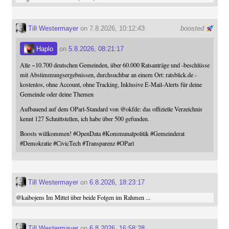
Till Westermayer
on 7.8.2026, 10:12:43
boosted
Haplo
on
5.8.2026, 08:21:17
Alle ~10.700 deutschen Gemeinden, über 60.000 Ratsanträge und -beschlüsse
mit Abstimmungsergebnissen, durchsuchbar an einem Ort: ratsblick.de -
kostenlos, ohne Account, ohne Tracking, Inklusive E-Mail-Alerts für deine
Gemeinde oder deine Themen
Aufbauend auf dem OParl-Standard von
@
okfde
: das offizielle Verzeichnis
kennt 127 Schnittstellen, ich habe über 500 gefunden.
Boosts willkommen!
#
OpenData
#
Kommunalpolitik
#
Gemeinderat
#
Demokratie
#
CivicTech
#
Transparenz
#
OParl
Till Westermayer
on
6.8.2026, 18:23:17
@
kaibojens
Im Mittel über beide Folgen im Rahmen ...
Till Westermayer
on
6.8.2026, 16:58:28