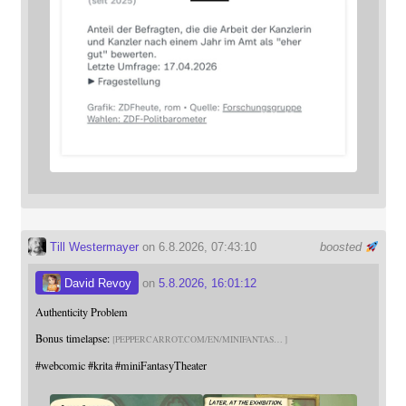
Till Westermayer
on 6.8.2026, 07:43:10
boosted
David Revoy
on
5.8.2026, 16:01:12
Authenticity Problem
Bonus timelapse:
PEPPERCARROT.COM/EN/MINIFANTAS
#
webcomic
#
krita
#
miniFantasyTheater