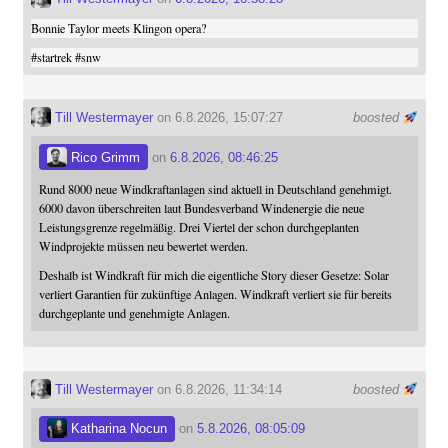
Bonnie Taylor meets Klingon opera?
#
startrek
#
snw
Till Westermayer
on 6.8.2026, 15:07:27
boosted
Rico Grimm
on
6.8.2026, 08:46:25
Rund 8000 neue Windkraftanlagen sind aktuell in Deutschland genehmigt.
6000 davon überschreiten laut Bundesverband Windenergie die neue
Leistungsgrenze regelmäßig. Drei Viertel der schon durchgeplanten
Windprojekte müssen neu bewertet werden.
Deshalb ist Windkraft für mich die eigentliche Story dieser Gesetze: Solar
verliert Garantien für zukünftige Anlagen. Windkraft verliert sie für bereits
durchgeplante und genehmigte Anlagen.
Till Westermayer
on 6.8.2026, 11:34:14
boosted
Katharina Nocun
on
5.8.2026, 08:05:09