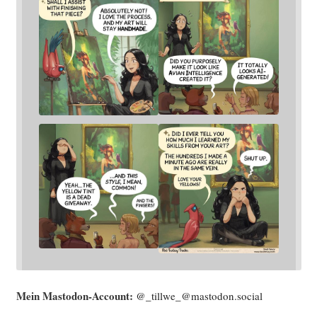
Mein Mast­o­don-Account:
@_tillwe_@mastodon.social