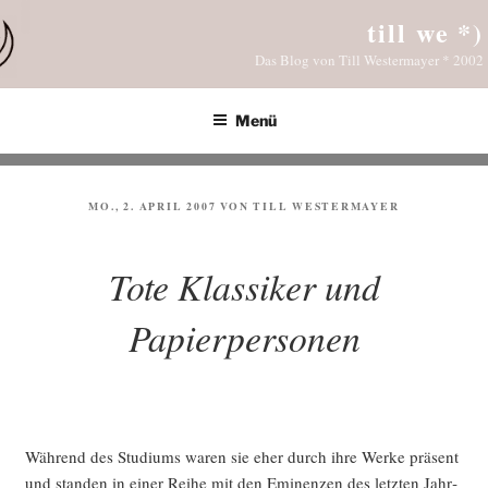
Zum
till we *)
Inhalt
Das Blog von Till Westermayer * 2002
springen
Menü
VERÖFFENTLICHT
MO., 2. APRIL 2007
VON
TILL WESTERMAYER
AM
Tote Klassiker und
Papierpersonen
Wäh­rend des Stu­di­ums waren sie eher durch ihre Wer­ke prä­sent
und stan­den in einer Rei­he mit den Emi­nen­zen des letz­ten Jahr­