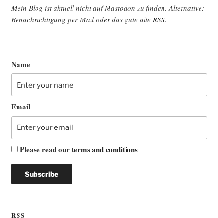
Mein Blog ist aktu­ell nicht auf Mast­o­don zu fin­den. Alter­na­ti­ve:
Benach­rich­ti­gung per Mail oder das gute alte
RSS
.
Name
Email
Please read our
terms and conditions
RSS