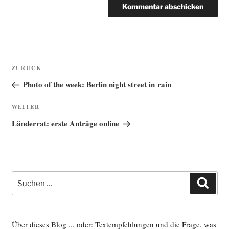
Beitragsnavigation
Vorheriger
ZURÜCK
Beitrag
Photo of the week: Berlin night street in rain
Nächster
WEITER
Beitrag
Länderrat: erste Anträge online
Suche
Such
nach:
Über dieses Blog ... oder: Textempfehlungen und die Frage, was