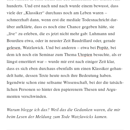
hun­derts. Und erst nach und nach wur­de einem bewusst, dass
vie­le der „Klas­si­ker“ durch­aus noch am Leben waren –
schmerz­haft dann, wenn erst die media­le Todes­nach­richt dar­
über auf­klär­te, dass es noch eine Chan­ce gege­ben hät­te, sie
„live“ zu erle­ben, die es jetzt nicht mehr gab: Luh­mann und
Bour­dieu etwa, oder in neus­ter Zeit Bau­dril­lard oder, gera­de
gele­sen
, Watz­la­wick. Und bei ande­ren – etwa bei
Popitz
, bei
dem ich noch ein Semi­nar zum The­ma
Uto­pien
besuch­te, als er
längst eme­ri­tiert war – wur­de mir erst nach eini­ger Zeit klar,
dass es sich eben durch­aus eben­falls um einen Klas­si­ker gehan­
delt hat­te, des­sen Tex­te heu­te noch ihre Bedeu­tung haben.
Irgend­wie schon eine selt­sa­me Wis­sen­schaft, bei der die tat­säch­
li­chen Per­so­nen so hin­ter den papie­re­nern The­sen und Argu­
men­ten verschwinden.
War­um blog­ge ich das? Weil das die Gedan­ken waren, die mir
beim Lesen der Mel­dung zum Tode Watz­la­wicks kamen.