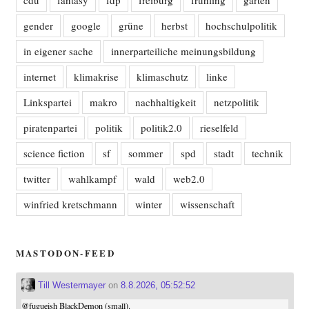
gender
google
grüne
herbst
hochschulpolitik
in eigener sache
innerparteiliche meinungsbildung
internet
klimakrise
klimaschutz
linke
Linkspartei
makro
nachhaltigkeit
netzpolitik
piratenpartei
politik
politik2.0
rieselfeld
science fiction
sf
sommer
spd
stadt
technik
twitter
wahlkampf
wald
web2.0
winfried kretschmann
winter
wissenschaft
MASTODON-FEED
Till Westermayer
on
8.8.2026, 05:52:52
@
fugueish
BlackDemon (small).