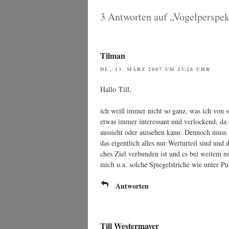
3 Antworten auf „Vogelperspe
Tilman
DI., 13. MÄRZ 2007 UM 23:26 UHR
Hal­lo Till,
ich weiß immer nicht so ganz, was ich von sol
etwas immer inter­es­sant und ver­lo­ckend, d
aus­sieht oder aus­se­hen kann. Den­noch muss
das eigent­lich alles nur Wert­ur­teil sind und 
ches Ziel ver­bun­den ist und es bei wei­tem ni
mich u.a. sol­che Spie­gel­stri­che wie unter P
Antworten
Till Westermayer