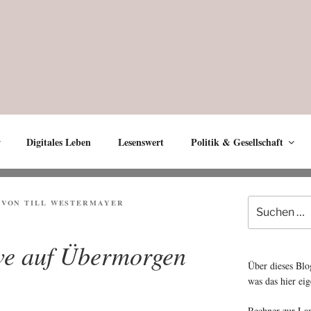
Digitales Leben
Lesenswert
Politik & Gesellschaft
Suche
VON
TILL WESTERMAYER
nach:
ive auf Übermorgen
Über dieses Blo
was das hier eig
Rechner zur La