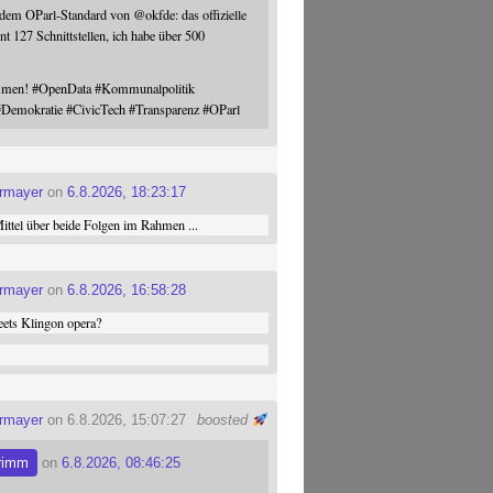
 dem OParl-Standard von
@
okfde
: das offizielle
nt 127 Schnittstellen, ich habe über 500
ommen!
#
OpenData
#
Kommunalpolitik
#
Demokratie
#
CivicTech
#
Transparenz
#
OParl
ermayer
on
6.8.2026, 18:23:17
ttel über beide Folgen im Rahmen ...
ermayer
on
6.8.2026, 16:58:28
ets Klingon opera?
ermayer
on 6.8.2026, 15:07:27
boosted
rimm
on
6.8.2026, 08:46:25