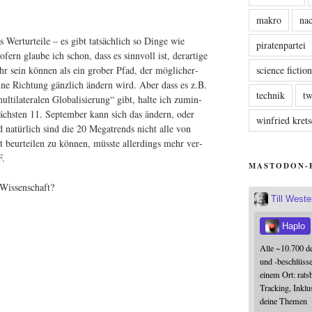
makro
nac
Wert­ur­tei­le – es gibt tat­säch­lich so Din­ge wie
piratenpartei
o­fern glau­be ich schon, dass es sinn­voll ist, der­ar­ti­ge
ehr sein kön­nen als ein gro­ber Pfad, der mög­li­cher­
science fictio
sei­ne Rich­tung gänz­lich ändern wird. Aber dass es z.B.
technik
tw
i­la­te­ra­len Glo­ba­li­sie­rung“ gibt, hal­te ich zumin­
ächs­ten 11. Sep­tem­ber kann sich das ändern, oder
winfried kre
d natür­lich sind die 20 Mega­trends nicht alle von
beur­tei­len zu kön­nen, müss­te aller­dings mehr ver­
F.
MASTODON-
l-)Wissenschaft?
Till West
Haplo
Alle ~10.700 d
und -beschlüss
einem Ort: rats
Tracking, Inklu
deine Themen