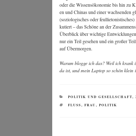
oder die Wis­sens­öko­no­mie bis hin zu Kl
en und Chi­nas und einer wach­sen­den glo
(sozio­lo­gi­sches oder feul­lie­to­nis­ti­sc
ku­tiert – das Schö­ne an der Zusam­men­s
Über­blick über wich­ti­ge Ent­wick­lun­
nur ein Teil gese­hen und ein gro­ßer Teil 
auf Übermorgen.
War­um blog­ge ich das? Weil ich krank im
da ist, und mein Lap­top so schön klein 
KATEGORIEN
POLITIK UND GESELLSCHAFT
,
SCHLAGWÖRTER
FLUSS
,
FRAU
,
POLITIK