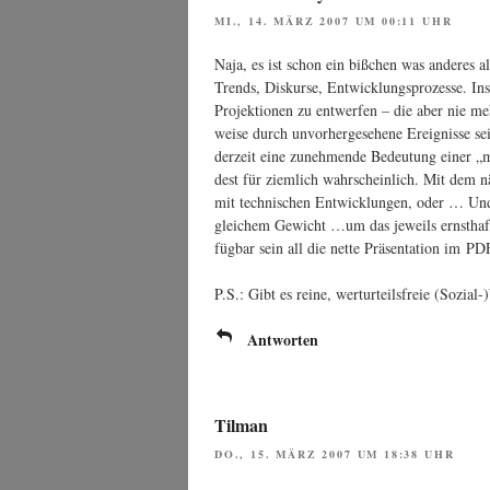
MI., 14. MÄRZ 2007 UM 00:11 UHR
Naja, es ist schon ein biß­chen was ande­res als 
Trends, Dis­kur­se, Ent­wick­lungs­pro­zes­se. Ins
Pro­jek­tio­nen zu ent­wer­fen – die aber nie m
wei­se durch unvor­her­ge­se­he­ne Ereig­nis­se 
der­zeit eine zuneh­men­de Bedeu­tung einer „mul­t
dest für ziem­lich wahr­schein­lich. Mit dem n
mit tech­ni­schen Ent­wick­lun­gen, oder … Un
glei­chem Gewicht …um das jeweils ernst­haft 
füg­bar sein all die net­te Prä­sen­ta­ti­on im PD
P.S.: Gibt es rei­ne, wert­ur­teils­freie (Sozia
Antworten
Tilman
DO., 15. MÄRZ 2007 UM 18:38 UHR