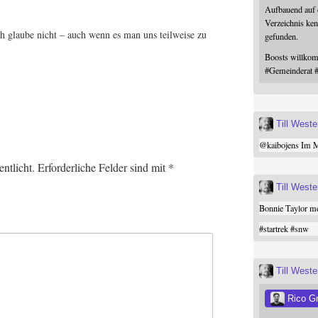
Aufbauend auf
Verzeichnis ken
ch glau­be nicht – auch wenn es man uns teil­wei­se zu
gefunden.
Boosts willk
#
Gemeinderat
Till West
@
kaibojens
Im Mi
ntlicht.
Erforderliche Felder sind mit
*
Till West
Bonnie Taylor me
#
startrek
#
snw
Till West
Rico G