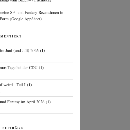
 meine SF- und Fantasy-Rezensionen in
 Form
(Google AppSheet)
MMENTIERT
 im Juni (und Juli) 2026
(
1
)
d
haos-Tage bei der CDU
(
1
)
f weird - Teil I
(
1
)
..
 und Fantasy im April 2026
(
1
)
N BEITRÄGE