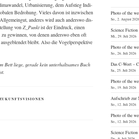
i­ma­wan­del, Urba­ni­sie­rung, dem Auf­stieg Indi­
­ba­len Bedro­hung. Vie­les davon ist inzwi­schen
Photo of the we
hes) All­ge­mein­gut, ande­res wird auch anders­wo dis­
So., 2. August 202
tel­lung von
Z_Punkt
ist der Ein­druck, einen
Science Fiction
gen zu gewin­nen, von denen anders­wo eben oft
Mi., 29. Juli 2026
aus­ge­blen­det bleibt. Also die Vogel­per­spek­ti­ve
Photo of the we
So., 26. Juli 2026
Das C‑Wort – C
 Bett lie­ge, gera­de kein unter­halt­sa­mes Buch
Sa., 25. Juli 2026
ist.
Photo of the we
So., 19. Juli 2026
Aufschrieb zur
ZUKUNFTSVISIONEN
So., 12. Juli 2026
Photo of the w
So., 12. Juli 2026
Science Fiction
Do., 9. Juli 2026