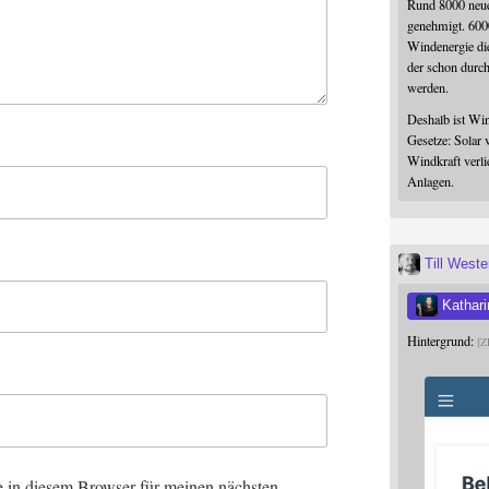
Rund 8000 neue
genehmigt. 600
Windenergie die
der schon durc
werden.
Deshalb ist Win
Gesetze: Solar 
Windkraft verli
Anlagen.
Till West
Kathari
Hintergrund:
Z
 in diesem Browser für meinen nächsten