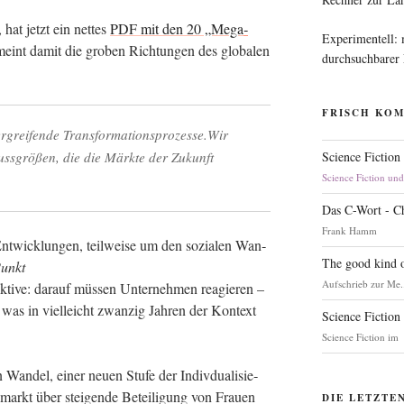
 hat jetzt ein net­tes
PDF mit den 20 „Mega­
Experimentell:
eint damit die gro­ben Rich­tun­gen des glo­ba­len
durchsuchbarer
FRISCH KO
ber­grei­fen­de Transformationsprozesse.Wir
luss­grö­ßen, die die Märk­te der Zukunft
Science Fiction
Science Fiction un
Das C-Wort - C
Frank Hamm
Ent­wick­lun­gen, teil­wei­se um den sozia­len Wan­
The good kind o
unkt
Aufschrieb zur Me.
k­ti­ve: dar­auf müs­sen Unter­neh­men reagie­ren –
, was in viel­leicht zwan­zig Jah­ren der Kon­text
Science Fiction
Science Fiction im
an­del, einer neu­en Stu­fe der Indiv­dua­li­sie­
arkt über stei­gen­de Betei­li­gung von Frau­en
DIE LETZTE