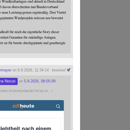
 Windkraftanlagen sind aktuell in Deutschland
0 davon überschreiten laut Bundesverband
 neue Leistungsgrenze regelmäßig. Drei Viertel
hgeplanten Windprojekte müssen neu bewertet
dkraft für mich die eigentliche Story dieser
verliert Garantien für zukünftige Anlagen.
ert sie für bereits durchgeplante und genehmigte
ermayer
on 6.8.2026, 11:34:14
boosted
na Nocun
on
5.8.2026, 08:05:09
DFHEUTE.DE/POLITIK/DEUTSCHLAN