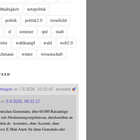
hhaltigkeit
netzpolitik
politik
politik2.0
rieselfeld
n
sf
sommer
spd
stadt
itter
wahlkampf
wald
web2.0
tschmann
winter
wissenschaft
FEED
ermayer
on 7.8.2026, 10:12:43
boosted
on
5.8.2026, 08:21:17
eutschen Gemeinden, über 60.000 Ratsanträge
e mit Abstimmungsergebnissen, durchsuchbar an
blick.de - kostenlos, ohne Account, ohne
sive E-Mail-Alerts für deine Gemeinde oder