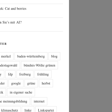
ek: Cat and berries
n Sie’s mit AI?
TER
a merkel
baden-württemberg
blog
ndestagswahl
bündnis 90/die grünen
sy
fdp
freiburg
frühling
nder
google
grüne
herbst
tik
in eigener sache
che meinungsbildung
internet
klimaschutz
linke
Linkspartei