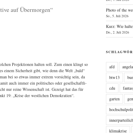
ktive auf Übermorgen“
Photo of the we
So., 5. Juli 2026
Kurz: Wie halte
Do., 2. Juli 2026
SCHLAGWÖR
­chen Pro­jek­tio­nen hal­ten soll. Zum einen klingt so
afd
angel
a es einem Sicher­heit gibt, wie denn die Welt „bald“
 man bei so etwas immer extrem vor­sich­tig sein, da
btw13
bu
damit auch immer ein poli­ti­sches oder gesell­schaft­li­
cdu
fanta
cht nur rei­ne Wis­sen­schaft ist. Gezeigt hat das für
unkt 19: „Kri­se der west­li­chen Demokratien“.
garten
ge
hochschulpoli
innerparteili
klimakrise