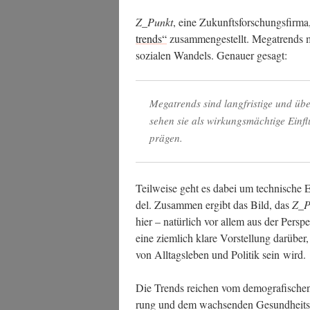
Z_Punkt
, eine Zukunfts­for­schungs­fir­ma,
trends“
zusam­men­ge­stellt. Mega­trends m
sozia­len Wan­dels. Genau­er gesagt:
Mega­trends sind lang­fris­ti­ge und ü
sehen sie als wir­kungs­mäch­ti­ge Ein­f
prägen.
Teil­wei­se geht es dabei um tech­ni­sche 
del. Zusam­men ergibt das Bild, das
Z_P
hier – natür­lich vor allem aus der Per­spe
eine ziem­lich kla­re Vor­stel­lung dar­über
von All­tags­le­ben und Poli­tik sein wird.
Die Trends rei­chen vom demo­gra­fi­schen W
rung und dem wach­sen­den Gesund­heits­m