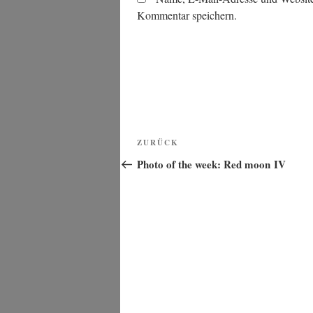
Kommentar speichern.
Beitragsnavigation
Vorheriger
ZURÜCK
Beitrag
Photo of the week: Red moon IV