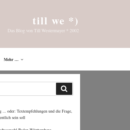
till we *)
Das Blog von Till Westermayer * 2002
Mehr …
Suchen
g ... oder: Textempfehlungen und die Frage,
entlich sein soll
ndtagswahl Baden-Württemberg