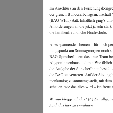
Im Anschluss an den
For­schungs­kon­gr
der grü­nen Bun­des­ar­beits­ge­mein­schaft W
(BAG WHT) statt. Inhalt­lich ging’s um 
Anfor­de­run­gen an die jetzt ja sehr stark 
die fami­li­en­freund­li­che Hochschule.
Alles span­nen­de The­men – für mich per­
nungs­punkt am Sonn­tag­mor­gen noch sp
BAG-Spre­che­rIn­nen: das neue Team bes
Abge­ord­ne­ten­haus und mir. Wie üblich be
die Auf­ga­be der Spre­che­rIn­nen besteht
die BAG zu ver­tre­ten. Auf der Sit­zung
men­ka­ta­log zusam­men­ge­stellt, mit de
schau­en, wie das alles wird – ich freue 
War­um blog­ge ich das? (A) Zur all­ge­mei
fand, das hier zu erwähnen.