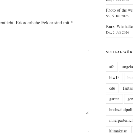
Photo of the we
So., 5. Juli 2026
ntlicht.
Erforderliche Felder sind mit
*
Kurz: Wie halte
Do., 2. Juli 2026
SCHLAGWÖR
afd
angel
btw13
bu
cdu
fanta
garten
ge
hochschulpoli
innerparteili
klimakrise