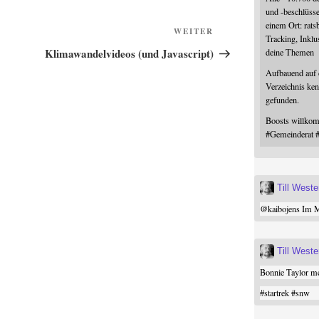
und -beschlüss
einem Ort: rats
Nächster
WEITER
Tracking, Inklu
Beitrag
Klimawandelvideos (und Javascript)
deine Themen
Aufbauend auf
Verzeichnis ken
gefunden.
Boosts willk
#
Gemeinderat
Till West
@
kaibojens
Im Mi
Till West
Bonnie Taylor me
#
startrek
#
snw