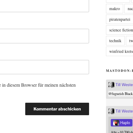
makro
nac
piratenpartei
science fictio
technik
tw
winfried kre
MASTODON-
 in diesem Browser für meinen nächsten
Till West
@
fugueish
Black
Till West
Haplo
Alle ~10.700 d