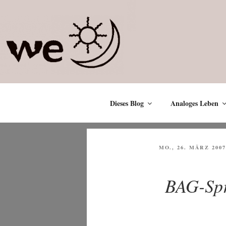
Zum
Inhalt
springen
Dieses Blog
Analoges Leben
VERÖFFENTLICHT
MO., 26. MÄRZ 2007
AM
BAG-Spr