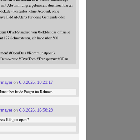
e mit Abstimmungsergebnissen, durchsuchbar an
blick.de - kostenlos, ohne Account, ohne
sive E-Mail-Alerts für deine Gemeinde oder
 dem OParl-Standard von
@
okfde
: das offizielle
nt 127 Schnittstellen, ich habe über 500
ommen!
#
OpenData
#
Kommunalpolitik
#
Demokratie
#
CivicTech
#
Transparenz
#
OParl
ermayer
on
6.8.2026, 18:23:17
ttel über beide Folgen im Rahmen ...
ermayer
on
6.8.2026, 16:58:28
ets Klingon opera?