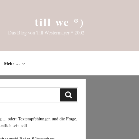
till we *)
Das Blog von Till Westermayer * 2002
Mehr …
Suchen
g ... oder: Textempfehlungen und die Frage,
entlich sein soll
ndtagswahl Baden-Württemberg