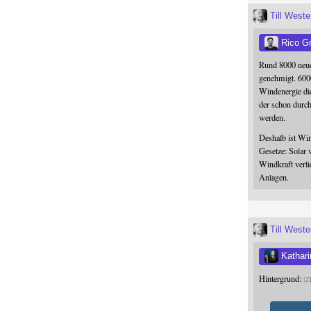
Till West
Rico G
Rund 8000 neue
genehmigt. 600
Windenergie die
der schon durc
werden.
Deshalb ist Win
Gesetze: Solar 
Windkraft verli
Anlagen.
Till West
Kathari
Hintergrund:
Z