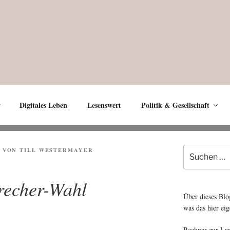
Digitales Leben
Lesenswert
Politik & Gesellschaft
Suche
VON
TILL WESTERMAYER
nach:
echer-Wahl
Über dieses Blo
was das hier eig
Rechner zur La