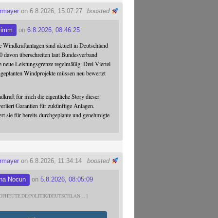
ermayer
on 6.8.2026, 15:07:27
boosted
rimm
on
6.8.2026, 08:46:25
 Windkraftanlagen sind aktuell in Deutschland
0 davon überschreiten laut Bundesverband
 neue Leistungsgrenze regelmäßig. Drei Viertel
hgeplanten Windprojekte müssen neu bewertet
dkraft für mich die eigentliche Story dieser
verliert Garantien für zukünftige Anlagen.
ert sie für bereits durchgeplante und genehmigte
ermayer
on 6.8.2026, 11:34:14
boosted
na Nocun
on
5.8.2026, 08:05:09
DFHEUTE.DE/POLITIK/DEUTSCHLAN