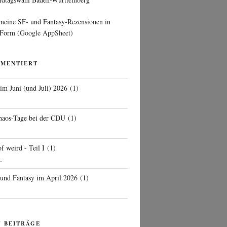
 meine SF- und Fantasy-Rezensionen in
 Form
(Google AppSheet)
MMENTIERT
 im Juni (und Juli) 2026
(
1
)
d
haos-Tage bei der CDU
(
1
)
f weird - Teil I
(
1
)
..
 und Fantasy im April 2026
(
1
)
N BEITRÄGE