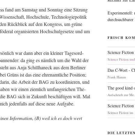
ess
fand am Sams­tag und Sonn­tag eine Sit­zung
Experimentell:
is­sen­schaft, Hoch­schu­le, Tech­no­lo­gie­po­li­tik
durchsuchbarer
den Rück­blick auf den Kon­gress, um grü­ne
föde­ral orga­ni­sier­ten Hoch­schul­ge­set­ze und um
FRISCH KO
Science Fiction
sön­lich war dann aber ein klei­ner Tages­ord­
an­nen­der: da ging es näm­lich um die Wahl der
Science Fiction un
teht aus Anja Schillhan­eck aus dem Ber­li­ner
Das C-Wort - C
i Grüns ist das eine ehren­amt­li­che Posi­ti­on;
Frank Hamm
 dar­in, die Arbeit der BAG zu koor­di­nie­ren, und
The good kind o
 haben wir einen ziem­lich umfang­rei­chen The­
Aufschrieb zur Me.
m die BAG sich in Zukunft beschäf­ti­gen will. Mal
mich jeden­falls auf die­se neue Aufgabe.
Science Fiction
Science Fiction im
­nen Infor­ma­ti­on, (B) weil ich es doch wert
DIE LETZTE