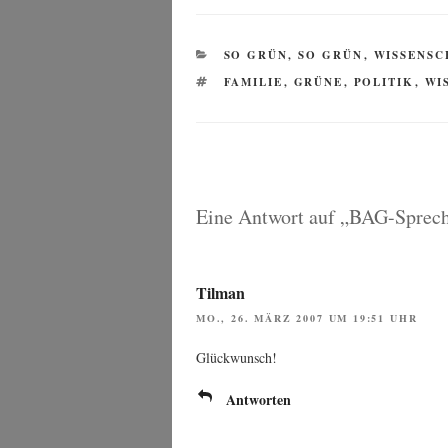
KATEGORIEN
SO GRÜN, SO GRÜN
,
WISSENSC
SCHLAGWÖRTER
FAMILIE
,
GRÜNE
,
POLITIK
,
WI
Eine Antwort auf „BAG-Sprec
Tilman
MO., 26. MÄRZ 2007 UM 19:51 UHR
Glück­wunsch!
Antworten