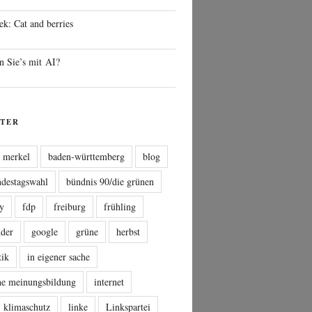
ek: Cat and berries
n Sie’s mit AI?
TER
a merkel
baden-württemberg
blog
ndestagswahl
bündnis 90/die grünen
sy
fdp
freiburg
frühling
nder
google
grüne
herbst
tik
in eigener sache
che meinungsbildung
internet
klimaschutz
linke
Linkspartei