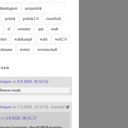
hhaltigkeit
netzpolitik
politik
politik2.0
rieselfeld
n
sf
sommer
spd
stadt
itter
wahlkampf
wald
web2.0
tschmann
winter
wissenschaft
FEED
ermayer
on
8.8.2026, 05:52:52
Demon (small).
ermayer
on 7.8.2026, 10:12:43
boosted
on
5.8.2026, 08:21:17
eutschen Gemeinden, über 60.000 Ratsanträge