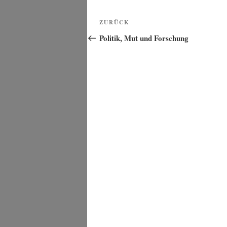
Beitragsnavigation
Vorheriger
ZURÜCK
Beitrag
Politik, Mut und Forschung