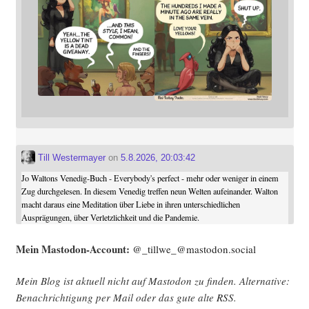
Till Westermayer
on
5.8.2026, 20:03:42
Jo Waltons Venedig-Buch - Everybody's perfect - mehr oder weniger in einem
Zug durchgelesen. In diesem Venedig treffen neun Welten aufeinander. Walton
macht daraus eine Meditation über Liebe in ihren unterschiedlichen
Ausprägungen, über Verletzlichkeit und die Pandemie.
Mein Mast­o­don-Account:
@_tillwe_@mastodon.social
Mein Blog ist aktu­ell nicht auf Mast­o­don zu fin­den. Alter­na­ti­ve:
Benach­rich­ti­gung per Mail oder das gute alte
RSS
.