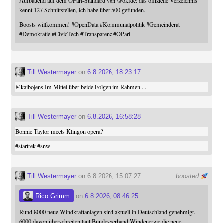
Aufbauend auf dem OParl-Standard von
@
okfde
: das offizielle Verzeichnis
kennt 127 Schnittstellen, ich habe über 500 gefunden.
Boosts willkommen!
#
OpenData
#
Kommunalpolitik
#
Gemeinderat
#
Demokratie
#
CivicTech
#
Transparenz
#
OParl
Till Westermayer
on
6.8.2026, 18:23:17
@
kaibojens
Im Mittel über beide Folgen im Rahmen ...
Till Westermayer
on
6.8.2026, 16:58:28
Bonnie Taylor meets Klingon opera?
#
startrek
#
snw
Till Westermayer
on 6.8.2026, 15:07:27
boosted
Rico Grimm
on
6.8.2026, 08:46:25
Rund 8000 neue Windkraftanlagen sind aktuell in Deutschland genehmigt.
6000 davon überschreiten laut Bundesverband Windenergie die neue