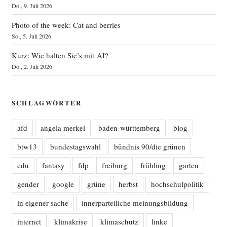
Do., 9. Juli 2026
Photo of the week: Cat and berries
So., 5. Juli 2026
Kurz: Wie halten Sie’s mit AI?
Do., 2. Juli 2026
SCHLAGWÖRTER
afd
angela merkel
baden-württemberg
blog
btw13
bundestagswahl
bündnis 90/die grünen
cdu
fantasy
fdp
freiburg
frühling
garten
gender
google
grüne
herbst
hochschulpolitik
in eigener sache
innerparteiliche meinungsbildung
internet
klimakrise
klimaschutz
linke