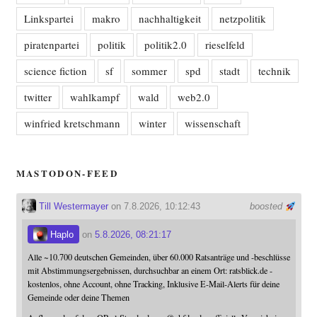
Linkspartei
makro
nachhaltigkeit
netzpolitik
piratenpartei
politik
politik2.0
rieselfeld
science fiction
sf
sommer
spd
stadt
technik
twitter
wahlkampf
wald
web2.0
winfried kretschmann
winter
wissenschaft
MASTODON-FEED
Till Westermayer
on 7.8.2026, 10:12:43
boosted
Haplo
on
5.8.2026, 08:21:17
Alle ~10.700 deutschen Gemeinden, über 60.000 Ratsanträge und -beschlüsse
mit Abstimmungsergebnissen, durchsuchbar an einem Ort: ratsblick.de -
kostenlos, ohne Account, ohne Tracking, Inklusive E-Mail-Alerts für deine
Gemeinde oder deine Themen