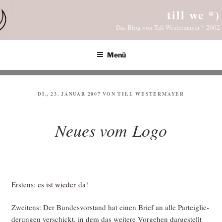
Zum
till we *)
Inhalt
Das Blog von Till Westermayer * 2002
springen
Menü
VERÖFFENTLICHT
DI., 23. JANUAR 2007
VON
TILL WESTERMAYER
AM
Neues vom Logo
Ers­tens:
es ist wie­der da!
Zwei­tens: Der Bun­des­vor­stand hat einen Brief an alle Par­tei­glie­
de­run­gen ver­schickt, in dem das wei­te­re Vor­ge­hen dar­ge­stellt