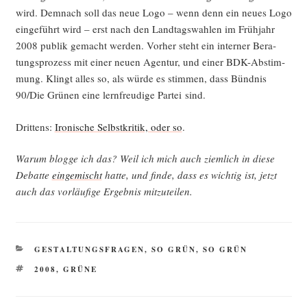
wird. Dem­nach soll das neue Logo – wenn denn ein neu­es Logo
ein­ge­führt wird – erst nach den Land­tags­wah­len im Früh­jahr
2008 publik gemacht wer­den. Vor­her steht ein inter­ner Bera­
tungs­pro­zess mit einer neu­en Agen­tur, und einer BDK-Abstim­
mung. Klingt alles so, als wür­de es stim­men, dass Bünd­nis
90/Die Grü­nen eine lern­freu­di­ge Par­tei sind.
Drit­tens:
Iro­ni­sche Selbst­kri­tik, oder so
.
War­um blog­ge ich das? Weil ich mich auch ziem­lich in die­se
Debat­te
ein­ge­mischt
hat­te, und fin­de, dass es wich­tig ist, jetzt
auch das vor­läu­fi­ge Ergeb­nis mitzuteilen.
KATEGORIEN
GESTALTUNGSFRAGEN
,
SO GRÜN, SO GRÜN
SCHLAGWÖRTER
2008
,
GRÜNE