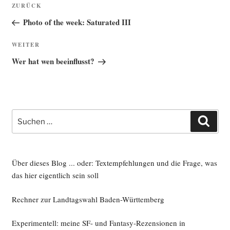
Vorheriger
ZURÜCK
Beitrag
Photo of the week: Saturated III
Nächster
WEITER
Beitrag
Wer hat wen beeinflusst?
Suche
Such
nach:
Über dieses Blog ... oder: Textempfehlungen und die Frage, was
das hier eigentlich sein soll
Rechner zur Landtagswahl Baden-Württemberg
Experimentell: meine SF- und Fantasy-Rezensionen in