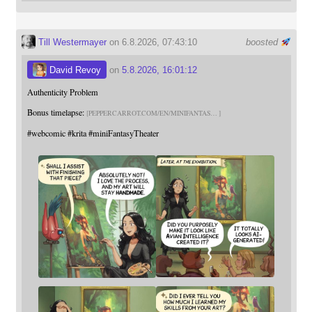
Till Westermayer
on 6.8.2026, 07:43:10
boosted
David Revoy
on
5.8.2026, 16:01:12
Authenticity Problem
Bonus timelapse:
PEPPERCARROT.COM/EN/MINIFANTAS
#
webcomic
#
krita
#
miniFantasyTheater