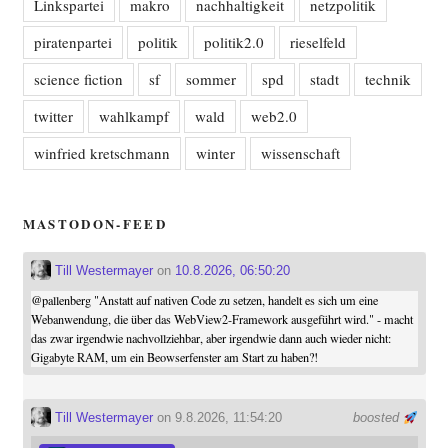
Linkspartei
makro
nachhaltigkeit
netzpolitik
piratenpartei
politik
politik2.0
rieselfeld
science fiction
sf
sommer
spd
stadt
technik
twitter
wahlkampf
wald
web2.0
winfried kretschmann
winter
wissenschaft
MASTODON-FEED
Till Westermayer
on
10.8.2026, 06:50:20
@
pallenberg
"Anstatt auf nativen Code zu setzen, handelt es sich um eine
Webanwendung, die über das WebView2-Framework ausgeführt wird." - macht
das zwar irgendwie nachvollziehbar, aber irgendwie dann auch wieder nicht:
Gigabyte RAM, um ein Beowserfenster am Start zu haben?!
Till Westermayer
on 9.8.2026, 11:54:20
boosted