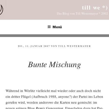
Zum
till we *)
Inhalt
Das Blog von Till Westermayer * 2002
springen
Menü
VERÖFFENTLICHT
DO., 11. JANUAR 2007
VON
TILL WESTERMAYER
AM
Bunte Mischung
Wäh­rend in Wör­litz viel­leicht mal wie­der oder auch doch nicht
ein drit­ter Flü­gel (Auf­bruch 1988, anyo­ne?) der Par­tei ins Leben
geru­fen wird, wer­den anders­wo die Kar­ten neu gemischt: im
neu­en grü­nen Blog
Remix Gene­ra­ti­on
. Ein­ge­la­den dazu hat Par­