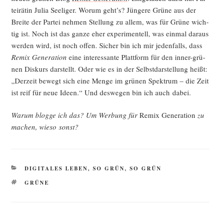
tei­rä­tin Julia See­li­ger. Wor­um geht’s? Jün­ge­re Grü­ne aus der
Brei­te der Par­tei neh­men Stel­lung zu allem, was für Grü­ne wich­
tig ist. Noch ist das gan­ze eher expe­ri­men­tell, was ein­mal dar­aus
wer­den wird, ist noch offen. Sicher bin ich mir jeden­falls, dass
Remix Gene­ra­ti­on
eine inter­es­san­te Platt­form für den inner-grü­
nen Dis­kurs dar­stellt. Oder wie es in der Selbst­dar­stel­lung heißt:
„Der­zeit bewegt sich eine Men­ge im grü­nen Spek­trum – die Zeit
ist reif für neue Ideen.“ Und des­we­gen bin ich auch dabei.
War­um blog­ge ich das? Um Wer­bung für
Remix Gene­ra­ti­on
zu
machen, wie­so sonst?
KATEGORIEN
DIGITALES LEBEN
,
SO GRÜN, SO GRÜN
SCHLAGWÖRTER
GRÜNE