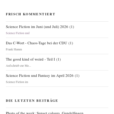
FRISCH KOMMENTIERT
Science Fiction im Juni (und Juli) 2026
(
1
)
Science Fiction und
Das C-Wort - Chaos-Tage bei der CDU
(
1
)
Frank Hamm
The good kind of weird - Teil I
(
1
)
Aufschrieb zur Me...
Science Fiction und Fantasy im April 2026
(
1
)
Science Fiction im
DIE LETZTEN BEITRÄGE
Photo of the week: Sunset colours, Gundelfingen