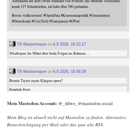
Aufbauend auf dem OParl-Standard von
@
okfde
: das offizielle Verzeichnis
kennt 127 Schnittstellen, ich habe über 500 gefunden.
Boosts willkommen!
#
OpenData
#
Kommunalpolitik
#
Gemeinderat
#
Demokratie
#
CivicTech
#
Transparenz
#
OParl
Till Westermayer
on
6.8.2026, 18:23:17
@
kaibojens
Im Mittel über beide Folgen im Rahmen ...
Till Westermayer
on
6.8.2026, 16:58:28
Bonnie Taylor meets Klingon opera?
#
startrek
#
snw
Mein Mast­o­don-Account:
@_tillwe_@mastodon.social
Mein Blog ist aktu­ell nicht auf Mast­o­don zu fin­den. Alter­na­ti­ve:
Benach­rich­ti­gung per Mail oder das gute alte
RSS
.