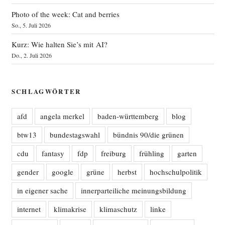
Photo of the week: Cat and berries
So., 5. Juli 2026
Kurz: Wie halten Sie’s mit AI?
Do., 2. Juli 2026
SCHLAGWÖRTER
afd
angela merkel
baden-württemberg
blog
btw13
bundestagswahl
bündnis 90/die grünen
cdu
fantasy
fdp
freiburg
frühling
garten
gender
google
grüne
herbst
hochschulpolitik
in eigener sache
innerparteiliche meinungsbildung
internet
klimakrise
klimaschutz
linke