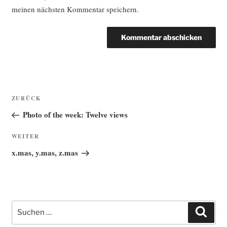
meinen nächsten Kommentar speichern.
Beitragsnavigation
Vorheriger
ZURÜCK
Beitrag
Photo of the week: Twelve views
Nächster
WEITER
Beitrag
x.mas, y.mas, z.mas
Suche
Such
nach: