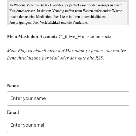
Jo Waltons Venedig-Buch - Everybody's perfect - mehr oder weniger in einem
Zug durchgelesen. In diesem Venedig treffen neun Welten aufeinander. Walton
macht daraus eine Meditation über Liebe in ihren unterschiedlichen
Ausprägungen, über Verletzlichkeit und die Pandemie.
Mein Mast­o­don-Account:
@_tillwe_@mastodon.social
Mein Blog ist aktu­ell nicht auf Mast­o­don zu fin­den. Alter­na­ti­ve:
Benach­rich­ti­gung per Mail oder das gute alte
RSS
.
Name
Email