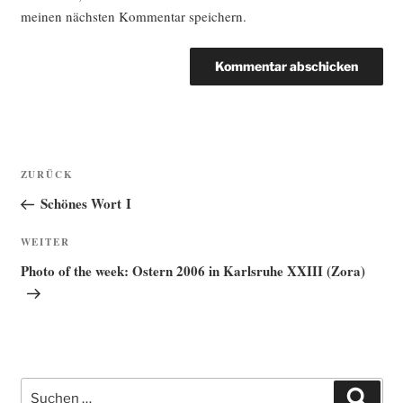
meinen nächsten Kommentar speichern.
Beitragsnavigation
Vorheriger
ZURÜCK
Beitrag
Schönes Wort I
Nächster
WEITER
Beitrag
Photo of the week: Ostern 2006 in Karlsruhe XXIII (Zora)
Suche
Such