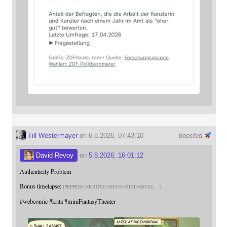
Till Westermayer
on 6.8.2026, 07:43:10
boosted
David Revoy
on
5.8.2026, 16:01:12
Authenticity Problem
Bonus timelapse:
PEPPERCARROT.COM/EN/MINIFANTAS
#
webcomic
#
krita
#
miniFantasyTheater