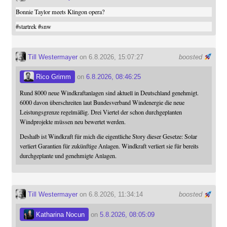
Bonnie Taylor meets Klingon opera?
#
startrek
#
snw
Till Westermayer
on 6.8.2026, 15:07:27
boosted
Rico Grimm
on
6.8.2026, 08:46:25
Rund 8000 neue Windkraftanlagen sind aktuell in Deutschland genehmigt.
6000 davon überschreiten laut Bundesverband Windenergie die neue
Leistungsgrenze regelmäßig. Drei Viertel der schon durchgeplanten
Windprojekte müssen neu bewertet werden.
Deshalb ist Windkraft für mich die eigentliche Story dieser Gesetze: Solar
verliert Garantien für zukünftige Anlagen. Windkraft verliert sie für bereits
durchgeplante und genehmigte Anlagen.
Till Westermayer
on 6.8.2026, 11:34:14
boosted
Katharina Nocun
on
5.8.2026, 08:05:09