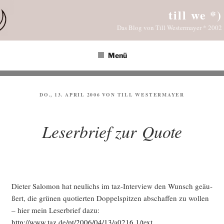
Zum
till we *)
Inhalt
Das Blog von Till Westermayer * 2002
springen
Menü
VERÖFFENTLICHT
DO., 13. APRIL 2006
VON
TILL WESTERMAYER
AM
Leserbrief zur Quote
Die­ter Salo­mon hat neu­lichs im taz-Inter­view den Wunsch geäu­
ßert, die grü­nen quo­tier­ten Dop­pel­spit­zen abschaf­fen zu wol­len
– hier mein Leser­brief dazu:
http://www.taz.de/pt/2006/04/13/a0216.1/text