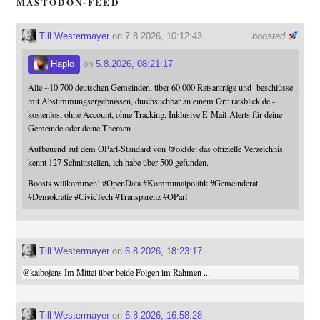
MASTODON-FEED
Till Westermayer
on 7.8.2026, 10:12:43
boosted
Haplo
on
5.8.2026, 08:21:17
Alle ~10.700 deutschen Gemeinden, über 60.000 Ratsanträge und -beschlüsse
mit Abstimmungsergebnissen, durchsuchbar an einem Ort: ratsblick.de -
kostenlos, ohne Account, ohne Tracking, Inklusive E-Mail-Alerts für deine
Gemeinde oder deine Themen
Aufbauend auf dem OParl-Standard von
@
okfde
: das offizielle Verzeichnis
kennt 127 Schnittstellen, ich habe über 500 gefunden.
Boosts willkommen!
#
OpenData
#
Kommunalpolitik
#
Gemeinderat
#
Demokratie
#
CivicTech
#
Transparenz
#
OParl
Till Westermayer
on
6.8.2026, 18:23:17
@
kaibojens
Im Mittel über beide Folgen im Rahmen ...
Till Westermayer
on
6.8.2026, 16:58:28