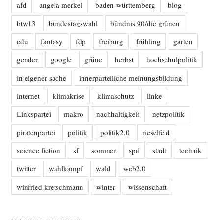
afd
angela merkel
baden-württemberg
blog
btw13
bundestagswahl
bündnis 90/die grünen
cdu
fantasy
fdp
freiburg
frühling
garten
gender
google
grüne
herbst
hochschulpolitik
in eigener sache
innerparteiliche meinungsbildung
internet
klimakrise
klimaschutz
linke
Linkspartei
makro
nachhaltigkeit
netzpolitik
piratenpartei
politik
politik2.0
rieselfeld
science fiction
sf
sommer
spd
stadt
technik
twitter
wahlkampf
wald
web2.0
winfried kretschmann
winter
wissenschaft