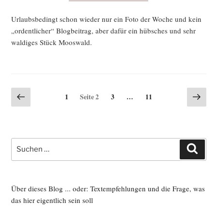
Urlaubs­be­dingt schon wie­der nur ein Foto der Woche und kein
„ordent­li­cher“ Blog­bei­trag, aber dafür ein hüb­sches und sehr
wal­di­ges Stück Mooswald.
Seitennummerierung
Vorherige
Näch
Seite
Seite
Seite
1
Seite
2
3
…
11
Seite
Seite
der
Beiträge
Suche
Such
nach:
Über dieses Blog ... oder: Textempfehlungen und die Frage, was
das hier eigentlich sein soll