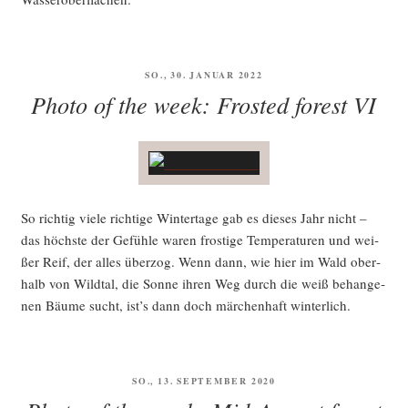
VERÖFFENTLICHT
SO., 30. JANUAR 2022
AM
Photo of the week: Frosted forest VI
So rich­tig vie­le rich­ti­ge Win­ter­ta­ge gab es die­ses Jahr nicht –
das höchs­te der Gefüh­le waren fros­ti­ge Tem­pe­ra­tu­ren und wei­
ßer Reif, der alles über­zog. Wenn dann, wie hier im Wald ober­
halb von Wild­tal, die Son­ne ihren Weg durch die weiß behan­ge­
nen Bäu­me sucht, ist’s dann doch mär­chen­haft winterlich.
VERÖFFENTLICHT
SO., 13. SEPTEMBER 2020
AM