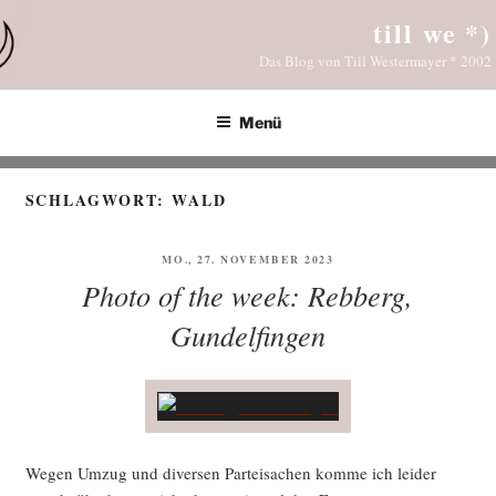
Zum
till we *)
Inhalt
Das Blog von Till Westermayer * 2002
springen
Menü
SCHLAGWORT:
WALD
VERÖFFENTLICHT
MO., 27. NOVEMBER 2023
AM
Photo of the week: Rebberg,
Gundelfingen
Wegen Umzug und diver­sen Par­tei­sa­chen kom­me ich lei­der