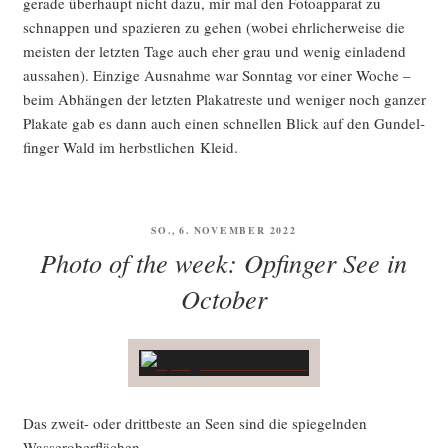
gera­de über­haupt nicht dazu, mir mal den Foto­ap­pa­rat zu
schnap­pen und spa­zie­ren zu gehen (wobei ehr­li­cher­wei­se die
meis­ten der letz­ten Tage auch eher grau und wenig ein­la­dend
aus­sa­hen). Ein­zi­ge Aus­nah­me war Sonn­tag vor einer Woche –
beim Abhän­gen der letz­ten Pla­kat­res­te und weni­ger noch gan­zer
Pla­ka­te gab es dann auch einen schnel­len Blick auf den Gun­del­
fin­ger Wald im herbst­li­chen Kleid.
VERÖFFENTLICHT
SO., 6. NOVEMBER 2022
AM
Photo of the week: Opfinger See in
October
Das zweit- oder dritt­bes­te an Seen sind die spie­geln­den
Wasseroberflächen.