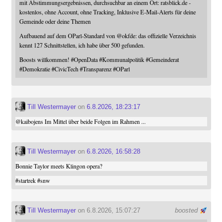
mit Abstimmungsergebnissen, durchsuchbar an einem Ort: ratsblick.de -
kostenlos, ohne Account, ohne Tracking, Inklusive E-Mail-Alerts für deine
Gemeinde oder deine Themen
Aufbauend auf dem OParl-Standard von
@
okfde
: das offizielle Verzeichnis
kennt 127 Schnittstellen, ich habe über 500 gefunden.
Boosts willkommen!
#
OpenData
#
Kommunalpolitik
#
Gemeinderat
#
Demokratie
#
CivicTech
#
Transparenz
#
OParl
Till Westermayer
on
6.8.2026, 18:23:17
@
kaibojens
Im Mittel über beide Folgen im Rahmen ...
Till Westermayer
on
6.8.2026, 16:58:28
Bonnie Taylor meets Klingon opera?
#
startrek
#
snw
Till Westermayer
on 6.8.2026, 15:07:27
boosted