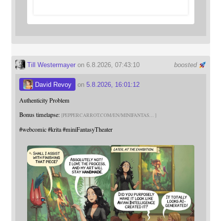
Till Westermayer
on 6.8.2026, 07:43:10
boosted
David Revoy
on
5.8.2026, 16:01:12
Authenticity Problem
Bonus timelapse:
PEPPERCARROT.COM/EN/MINIFANTAS
#
webcomic
#
krita
#
miniFantasyTheater