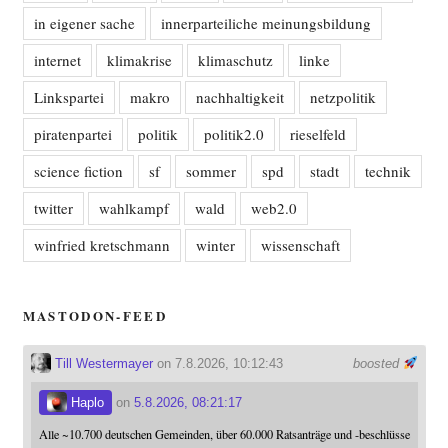
in eigener sache
innerparteiliche meinungsbildung
internet
klimakrise
klimaschutz
linke
Linkspartei
makro
nachhaltigkeit
netzpolitik
piratenpartei
politik
politik2.0
rieselfeld
science fiction
sf
sommer
spd
stadt
technik
twitter
wahlkampf
wald
web2.0
winfried kretschmann
winter
wissenschaft
MASTODON-FEED
Till Westermayer
on 7.8.2026, 10:12:43
boosted
Haplo
on
5.8.2026, 08:21:17
Alle ~10.700 deutschen Gemeinden, über 60.000 Ratsanträge und -beschlüsse