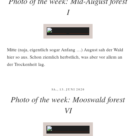
Photo of the week: Mid-August forest
I
Mit­te (naja, eigent­lich sogar Anfang …) August sah der Wald
hier so aus. Schon ziem­lich herbst­lich, was aber vor allem an
der Tro­cken­heit lag.
VERÖFFENTLICHT
SA., 13. JUNI 2020
AM
Photo of the week: Mooswald forest
VI