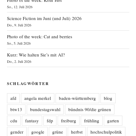
Photo of the week: Köln Hbf
So., 12. Juli 2026
Science Fiction im Juni (und Juli) 2026
Do., 9. Juli 2026
Photo of the week: Cat and berries
So., 5. Juli 2026
Kurz: Wie halten Sie’s mit AI?
Do., 2. Juli 2026
SCHLAGWÖRTER
afd
angela merkel
baden-württemberg
blog
btw13
bundestagswahl
bündnis 90/die grünen
cdu
fantasy
fdp
freiburg
frühling
garten
gender
google
grüne
herbst
hochschulpolitik