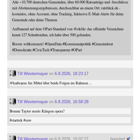
Alle ~10.700 deutschen Gemeinden, über 60.000 Ratsanträge und -beschlüsse
mit Abstimmungsergebnissen, durchsuchbar an einem Ort: ratsblick.de -
kostenlos, ohne Account, ohne Tracking, Inklusive E-Mail-Alerts für deine
Gemeinde oder deine Themen
Aufbauend auf dem OParl-Standard von
@
okfde
: das offizielle Verzeichnis
kennt 127 Schnittstellen, ich habe über 500 gefunden.
Boosts willkommen!
#
OpenData
#
Kommunalpolitik
#
Gemeinderat
#
Demokratie
#
CivicTech
#
Transparenz
#
OParl
Till Westermayer
on
6.8.2026, 18:23:17
@
kaibojens
Im Mittel über beide Folgen im Rahmen ...
Till Westermayer
on
6.8.2026, 16:58:28
Bonnie Taylor meets Klingon opera?
#
startrek
#
snw
Till Westermayer
on 6.8.2026, 15:07:27
boosted