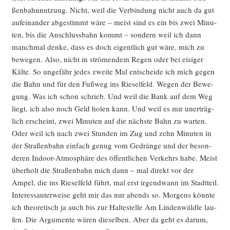
ßen­bahn­nut­zung. Nicht, weil die Ver­bin­dung nicht auch da gut
auf­ein­an­der abge­stimmt wäre – meist sind es ein bis zwei Minu­
ten, bis die Anschluss­bahn kommt – son­dern weil ich dann
manch­mal den­ke, dass es doch eigent­lich gut wäre, mich zu
bewe­gen. Also, nicht in strö­men­dem Regen oder bei eisi­ger
Käl­te. So unge­fähr jedes zwei­te Mal ent­schei­de ich mich gegen
die Bahn und für den Fuß­weg ins Rie­sel­feld. Wegen der Bewe­
gung. Was ich schon schrieb. Und weil die Bank auf dem Weg
liegt, ich also noch Geld holen kann. Und weil es mir uner­träg­
lich erscheint, zwei Minu­ten auf die nächs­te Bahn zu war­ten.
Oder weil ich nach zwei Stun­den im Zug und zehn Minu­ten in
der Stra­ßen­bahn ein­fach genug vom Gedrän­ge und der beson­
de­ren Indoor-Atmo­sphä­re des öffent­li­chen Ver­kehrs habe. Meist
über­holt die Stra­ßen­bahn mich dann – mal direkt vor der
Ampel, die ins Rie­sel­feld führt, mal erst irgend­wann im Stadt­teil.
Inter­es­san­ter­wei­se geht mir das nur abends so. Mor­gens könn­te
ich theo­re­tisch ja auch bis zur Hal­te­stel­le Am Lin­den­wäld­le lau­
fen. Die Argu­men­te wären die­sel­ben. Aber da geht es dar­um,