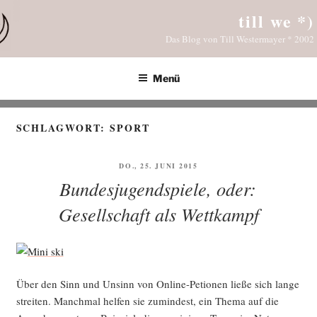
Zum
till we *)
Inhalt
Das Blog von Till Westermayer * 2002
springen
Menü
SCHLAGWORT:
SPORT
VERÖFFENTLICHT
DO., 25. JUNI 2015
AM
Bundesjugendspiele, oder:
Gesellschaft als Wettkampf
Über den Sinn und Unsinn von Online-Petio­nen lie­ße sich lan­ge
strei­ten. Manch­mal hel­fen sie zumin­dest, ein The­ma auf die