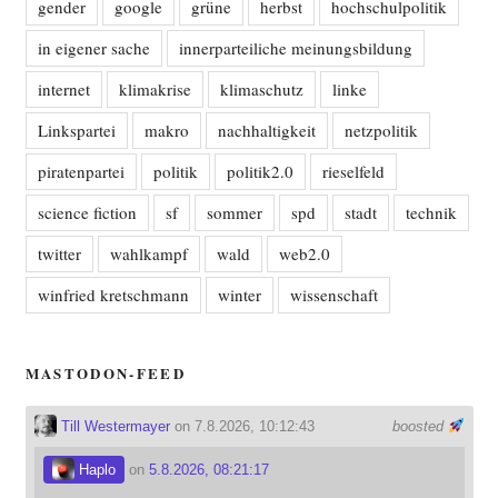
gender
google
grüne
herbst
hochschulpolitik
in eigener sache
innerparteiliche meinungsbildung
internet
klimakrise
klimaschutz
linke
Linkspartei
makro
nachhaltigkeit
netzpolitik
piratenpartei
politik
politik2.0
rieselfeld
science fiction
sf
sommer
spd
stadt
technik
twitter
wahlkampf
wald
web2.0
winfried kretschmann
winter
wissenschaft
MASTODON-FEED
Till Westermayer
on 7.8.2026, 10:12:43
boosted
Haplo
on
5.8.2026, 08:21:17