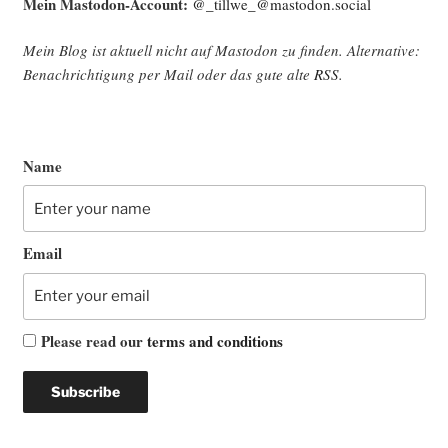
Mein Mast­o­don-Account:
@_tillwe_@mastodon.social
Mein Blog ist aktu­ell nicht auf Mast­o­don zu fin­den. Alter­na­ti­ve:
Benach­rich­ti­gung per Mail oder das gute alte
RSS
.
Name
Email
Please read our
terms and conditions