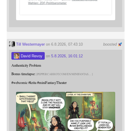
Till Westermayer
on 6.8.2026, 07:43:10
boosted
David Revoy
on
5.8.2026, 16:01:12
Authenticity Problem
Bonus timelapse:
PEPPERCARROT.COM/EN/MINIFANTAS
#
webcomic
#
krita
#
miniFantasyTheater