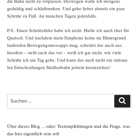
die Bahn nicht zu ver­pas­sen. Des­we­gen war­te ich mor­gens
gedul­dig und schlaf­trun­ken. Und gehe lie­ber abends ein paar
Schrit­te zu Fuß. An man­chen Tagen jedenfalls.
P.S.: Einen Schritt­zäh­ler habe ich nicht. Hiel­te ich auch eher für
Quatsch. Und nach­dem mein Fair­pho­ne kei­ne im Hin­ter­grund
lau­fen­den Bewe­gungs­mess­ap­ps mag, schei­det das auch aus.
Inso­fern – stellt euch das vor – weiß ich gar nicht, wie vie­le
Schrit­te ich am Tag gehe. Und kann das auch nicht zur ratio­na­
len Ent­schei­dun­gen Stra­ßen­bahn ja/nein heranziehen!
Suche
Such
nach:
Über dieses Blog ... oder: Textempfehlungen und die Frage, was
das hier eigentlich sein soll