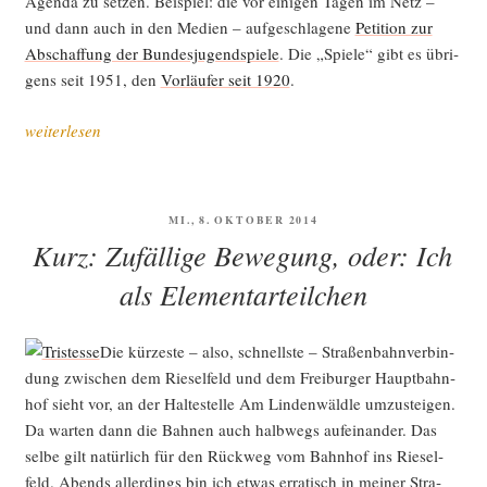
Agen­da zu set­zen. Bei­spiel: die vor eini­gen Tagen im Netz –
und dann auch in den Medi­en – auf­ge­schla­ge­ne
Peti­ti­on zur
Abschaf­fung der Bun­des­ju­gend­spie­le
. Die „Spie­le“ gibt es übri­
gens seit 1951, den
Vor­läu­fer seit 1920
.
„Bun­
weiterlesen
des­
ju­
gend­
VERÖFFENTLICHT
MI., 8. OKTOBER 2014
spie­
AM
Kurz: Zufällige Bewegung, oder: Ich
le,
oder:
als Elementarteilchen
Gesell­
schaft
Die kür­zes­te – also, schnells­te – Stra­ßen­bahn­ver­bin­
als
dung zwi­schen dem Rie­sel­feld und dem Frei­bur­ger Haupt­bahn­
Wett­
hof sieht vor, an der Hal­te­stel­le Am Lin­den­wäld­le umzu­stei­gen.
kampf“
Da war­ten dann die Bah­nen auch halb­wegs auf­ein­an­der. Das
sel­be gilt natür­lich für den Rück­weg vom Bahn­hof ins Rie­sel­
feld. Abends aller­dings bin ich etwas erra­tisch in mei­ner Stra­