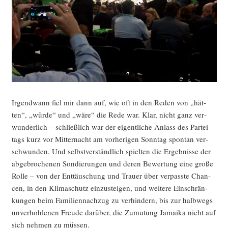
Irgend­wann fiel mir dann auf, wie oft in den Reden von „hät­
ten“, „wür­de“ und „wäre“ die Rede war. Klar, nicht ganz ver­
wun­der­lich – schließ­lich war der eigent­li­che Anlass des Par­tei­
tags kurz vor Mit­ter­nacht am vor­he­ri­gen Sonn­tag spon­tan ver­
schwun­den. Und selbst­ver­ständ­lich spiel­ten die Ergeb­nis­se der
abge­bro­che­nen Son­die­run­gen und deren Bewer­tung eine gro­ße
Rol­le – von der Ent­täu­schung und Trau­er über ver­pass­te Chan­
cen, in den Kli­ma­schutz ein­zu­stei­gen, und wei­te­re Ein­schrän­
kun­gen beim Fami­li­en­nach­zug zu ver­hin­dern, bis zur halb­wegs
unver­hoh­le­nen Freu­de dar­über, die Zumu­tung Jamai­ka nicht auf
sich neh­men zu müssen.