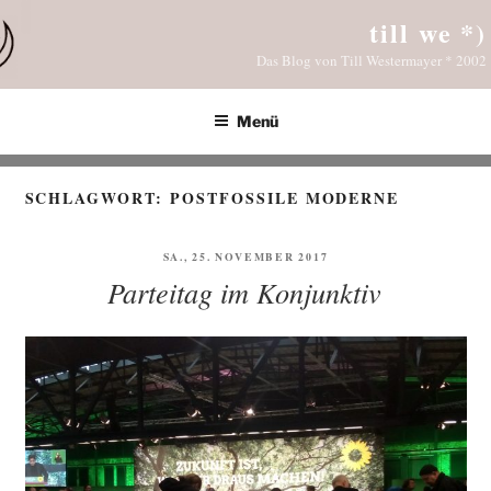
Zum
till we *)
Inhalt
Das Blog von Till Westermayer * 2002
springen
Menü
SCHLAGWORT:
POSTFOSSILE MODERNE
VERÖFFENTLICHT
SA., 25. NOVEMBER 2017
AM
Parteitag im Konjunktiv