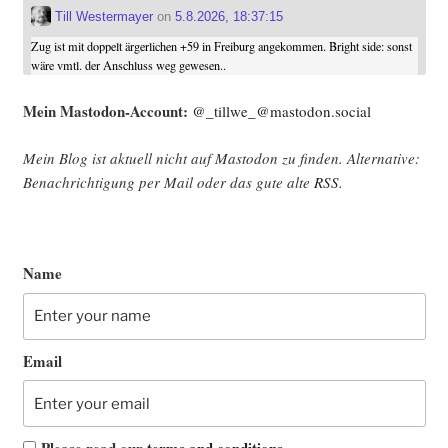
Till Westermayer
on
5.8.2026, 18:37:15
Zug ist mit doppelt ärgerlichen +59 in Freiburg angekommen. Bright side: sonst
wäre vmtl. der Anschluss weg gewesen..
Mein Mast­o­don-Account:
@_tillwe_@mastodon.social
Mein Blog ist aktu­ell nicht auf Mast­o­don zu fin­den. Alter­na­ti­ve:
Benach­rich­ti­gung per Mail oder das gute alte
RSS
.
Name
Email