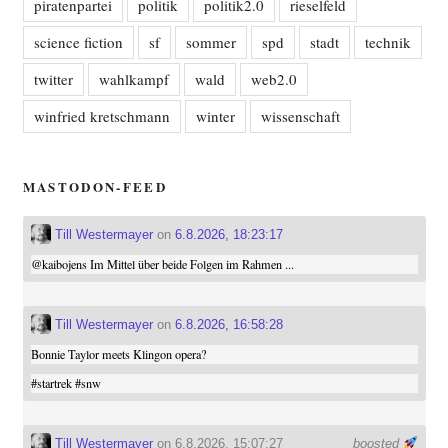
piratenpartei
politik
politik2.0
rieselfeld
science fiction
sf
sommer
spd
stadt
technik
twitter
wahlkampf
wald
web2.0
winfried kretschmann
winter
wissenschaft
MASTODON-FEED
Till Westermayer
on
6.8.2026, 18:23:17
@
kaibojens
Im Mittel über beide Folgen im Rahmen ...
Till Westermayer
on
6.8.2026, 16:58:28
Bonnie Taylor meets Klingon opera?
#
startrek
#
snw
Till Westermayer
on 6.8.2026, 15:07:27
boosted