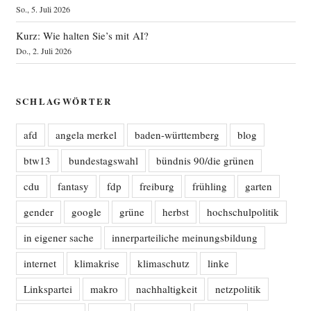
So., 5. Juli 2026
Kurz: Wie halten Sie’s mit AI?
Do., 2. Juli 2026
SCHLAGWÖRTER
afd
angela merkel
baden-württemberg
blog
btw13
bundestagswahl
bündnis 90/die grünen
cdu
fantasy
fdp
freiburg
frühling
garten
gender
google
grüne
herbst
hochschulpolitik
in eigener sache
innerparteiliche meinungsbildung
internet
klimakrise
klimaschutz
linke
Linkspartei
makro
nachhaltigkeit
netzpolitik