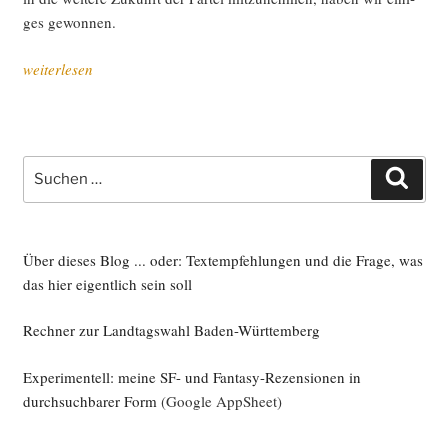
ges gewonnen.
„Par­
weiterlesen
tei­
tag
im
Kon­
Suche
Such
junk­
nach:
tiv“
Über dieses Blog ... oder: Textempfehlungen und die Frage, was
das hier eigentlich sein soll
Rechner zur Landtagswahl Baden-Württemberg
Experimentell: meine SF- und Fantasy-Rezensionen in
durchsuchbarer Form
(Google AppSheet)