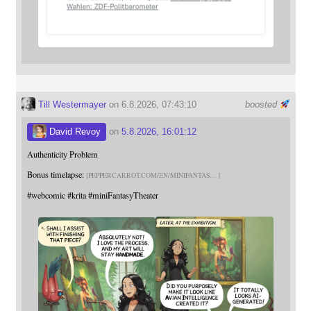
Till Westermayer
on 6.8.2026, 07:43:10
boosted
David Revoy
on
5.8.2026, 16:01:12
Authenticity Problem
Bonus timelapse:
PEPPERCARROT.COM/EN/MINIFANTAS
#
webcomic
#
krita
#
miniFantasyTheater