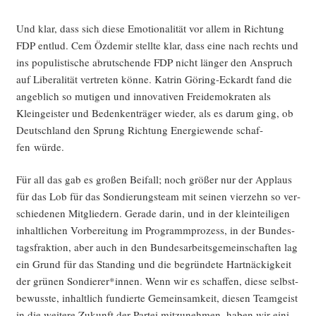
Und klar, dass sich die­se Emo­tio­na­li­tät vor allem in Rich­tung
FDP ent­lud. Cem Özd­emir stell­te klar, dass eine nach rechts und
ins popu­lis­ti­sche abrut­schen­de FDP nicht län­ger den Anspruch
auf Libe­ra­li­tät ver­tre­ten kön­ne. Kat­rin Göring-Eckardt fand die
angeb­lich so muti­gen und inno­va­ti­ven Frei­de­mo­kra­ten als
Klein­geis­ter und Beden­ken­trä­ger wie­der, als es dar­um ging, ob
Deutsch­land den Sprung Rich­tung Ener­gie­wen­de schaf­
fen würde.
Für all das gab es gro­ßen Bei­fall; noch grö­ßer nur der Applaus
für das Lob für das Son­die­rungs­team mit sei­nen vier­zehn so ver­
schie­de­nen Mit­glie­dern. Gera­de dar­in, und in der klein­tei­li­gen
inhalt­li­chen Vor­be­rei­tung im Pro­gramm­pro­zess, in der Bun­des­
tags­frak­ti­on, aber auch in den Bun­des­ar­beits­ge­mein­schaf­ten lag
ein Grund für das Stan­ding und die begrün­de­te Hart­nä­ckig­keit
der grü­nen Sondierer*innen. Wenn wir es schaf­fen, die­se selbst­
be­wuss­te, inhalt­lich fun­dier­te Gemein­sam­keit, die­sen Team­geist
in die wei­te­re Zukunft der Par­tei mit­zu­neh­men, haben wir eini­