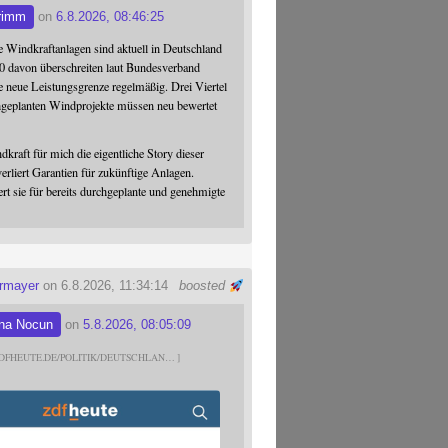
rimm
on
6.8.2026, 08:46:25
 Windkraftanlagen sind aktuell in Deutschland
0 davon überschreiten laut Bundesverband
 neue Leistungsgrenze regelmäßig. Drei Viertel
hgeplanten Windprojekte müssen neu bewertet
dkraft für mich die eigentliche Story dieser
verliert Garantien für zukünftige Anlagen.
ert sie für bereits durchgeplante und genehmigte
ermayer
on 6.8.2026, 11:34:14
boosted
na Nocun
on
5.8.2026, 08:05:09
DFHEUTE.DE/POLITIK/DEUTSCHLAN