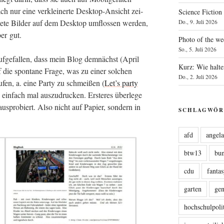
ch nur eine ver­klei­ner­te Desk­top-Ansicht zei­
Science Fiction
te­te Bil­der auf dem Desk­top umflos­sen wer­den,
Do., 9. Juli 2026
rtant;
ber gut.
Photo of the we
So., 5. Juli 2026
uf­ge­fal­len, dass mein Blog dem­nächst (April
Kurz: Wie halte
f die spon­ta­ne Fra­ge, was zu einer sol­chen
Do., 2. Juli 2026
tant;
u­fen, a. eine Par­ty zu schmei­ßen (
Let’s par­ty
in­fach mal aus­zu­dru­cken. Ers­te­res über­le­ge
aus­pro­biert. Also nicht auf Papier, son­dern in
SCHLAGWÖR
afd
angel
btw13
bu
cdu
fanta
 {
garten
ge
hochschulpoli