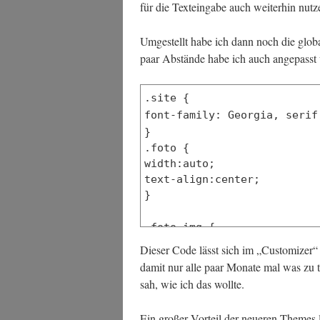
für die Text­ein­ga­be auch wei­ter­hin nut
Umge­stellt habe ich dann noch die glo­ba­l
paar Abstän­de habe ich auch ange­passt
.site {
font-family: Georgia, serif
}
.foto {
width:auto;
text-align:center;
}
.foto img {
border: 0.75em solid rgb(21
Die­ser Code lässt sich im „Cus­to­mi­zer“
padding:1px 1px 1px 1px;
damit nur alle paar Mona­te mal was zu tu
background:#202020;
sah, wie ich das wollte.
margin-bottom: 0px;
}
Ein gro­ßer Vor­teil der neue­ren The­mes l