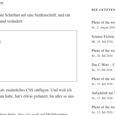
zen.
DIE LETZTE
e Schrift­art auf eine Seri­fen­schrift, und ein
 und verändert:
Photo of the we
So., 2. August 202
Science Fiction
;
Mi., 29. Juli 2026
Photo of the we
So., 26. Juli 2026
Das C‑Wort – C
Sa., 25. Juli 2026
Photo of the we
So., 19. Juli 2026
6,204,199);
 als zusätz­li­ches CSS ein­fü­gen. Und weil ich
Aufschrieb zur
n habe, hat’s etwas gedau­ert, bis alles so aus­
So., 12. Juli 2026
Photo of the w
So., 12. Juli 2026
iegt dar­in, dass sie auch auf Mobil­ge­rä­ten