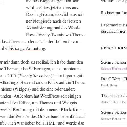
mei­nes Blogs auf­ge­fal­len sein
was das hier eig
wird, sieht es jetzt anders aus.
Rechner zur La
Das liegt dar­an, dass ich aus rei­
ner Neu­gier­de nach der letz­ten
Experimentell:
Aktua­li­sie­rung mal das Word­
durchsuchbarer
Press-Twen­ty-Twen­tyt­wo-The­me
 dass die­ses – anders als in den Jah­ren davor –
r die
bis­he­ri­ge Anmu­tung
.
FRISCH KO
r mir dann doch zu radi­kal, ich habe dann den
Science Fiction
e The­mes, also Stil­vor­la­gen, aus­zu­pro­bie­ren.
Science Fiction un
e aus 2017 (
Twen­ty Seven­teen
) hat mir ganz gut
Das C-Wort - C
. Aller­dings ist es mit einem Klick auf ein The­me
Frank Hamm
en­leis­te (Wid­gets) und die eine oder ande­re
The good kind o
un­den. Außer­dem hat Word­Press seit eini­gen
ann­ten Live-Edi­tor, um The­mes und Wid­gets
Aufschrieb zur Me.
t: zwei­te, Berüh­rung mit dem neu­en Block-Kon­
Science Fiction
eil die Web­site des Orts­ver­bands eben­falls auf
Science Fiction im
uft … ich war lie­ber bei HTML, und wer­de das