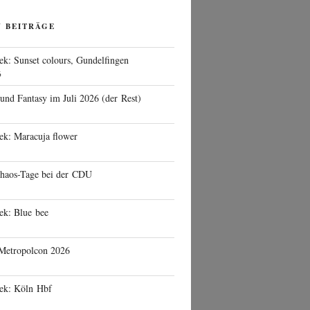
N BEITRÄGE
ek: Sunset colours, Gundelfingen
6
 und Fantasy im Juli 2026 (der Rest)
ek: Maracuja flower
haos-Tage bei der CDU
ek: Blue bee
 Metropolcon 2026
eek: Köln Hbf