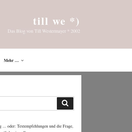
till we *)
Das Blog von Till Westermayer * 2002
Mehr …
Suchen
g ... oder: Textempfehlungen und die Frage,