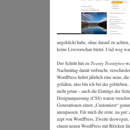
ange­klickt habe, ohne dar­auf zu ach­ten,
kei­ne Live­vor­schau bie­tet. Und weg wa
Der Schritt hin zu
Twen­ty Twen­tyt­wo
wa
Nach­mit­tag damit ver­bracht, ver­schie­de­n
Word­Press lie­fert jähr­lich eine neue, di
gefal­len, also bin ich bei der geblie­ben
nicht getan – auch die Ein­trä­ge der Sei­t
Design­an­pas­sung (CSS) waren ver­schw
Gene­ra­tio­nen einen „Cus­to­mi­zer“ gen
anzu­pas­sen. Für mich die ers­te, na gu
zept von Word­Press. Zwei­te des­we­gen, w
einem neu­en Word­Press mit Blö­cken lä