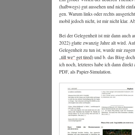
(halb­wegs) gut aus­se­hen und nicht ein­fa
.foto a:hover {
gen. War­um links oder rechts aus­ge­rich­
text-decoration: none !impo
mobil jedoch nicht, ist mir nicht klar. A
}
a:hover {
Bei der Gele­gen­heit ist mir dann auch a
background-color: orange;
2022) glat­te zwan­zig Jah­re alt wird. Au
text-decoration:none !impor
Gele­gen­heit zu tun ist, wur­de mir zuge­r
}
„till we“ get tired
) und b. das Blog doch e
ich noch, letz­te­res habe ich dann direkt 
.site-content {
PDF, als Papier-Simulation.
background:grey;
padding-top:0.75em;
padding-bottom:0.75em;
}
.site-content-contain .wrap
background:white;
border: 1.25em solid white;
}