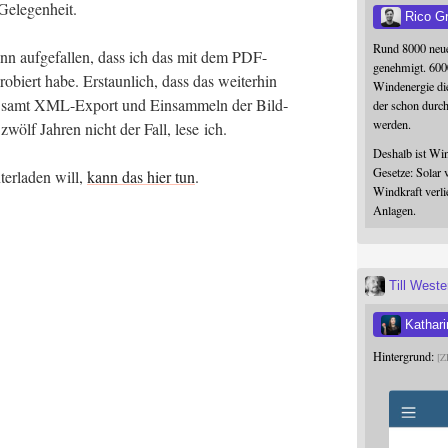
htgrey;
 Gelegenheit.
Rico G
Rund 8000 neue
nn auf­ge­fal­len, dass ich das mit dem PDF-
genehmigt. 600
­biert habe. Erstaun­lich, dass das wei­ter­hin
Windenergie die
hen samt XML-Export und Ein­sam­meln der Bild­
der schon durc
werden.
 zwölf Jah­ren nicht der Fall, lese ich.
Deshalb ist Win
Gesetze: Solar 
er­la­den will,
kann das hier tun
.
Windkraft verli
Anlagen.
Till West
Kathari
Hintergrund:
Z