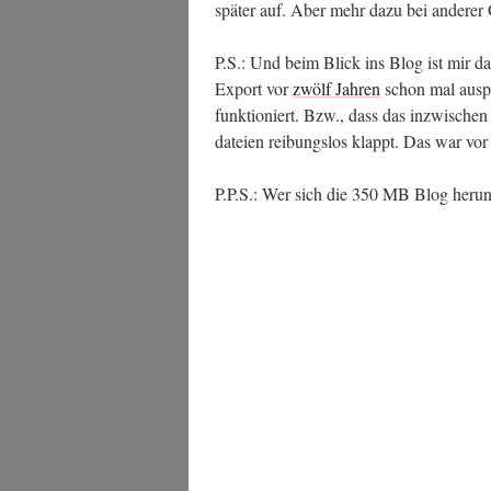
border-bottom:1px solid lig
spä­ter auf. Aber mehr dazu bei ande­rer
font-size: 95%;
}
P.S.: Und beim Blick ins Blog ist mir da
Export vor
zwölf Jah­ren
schon mal aus­pro
.entry-content li {
funk­tio­niert. Bzw., dass das inzwi­sc
margin-left:20px;
da­tei­en rei­bungs­los klappt. Das war vor
margin-right:10px;
margin-bottom:10px;
P.P.S.: Wer sich die 350 MB Blog her­un­t
list-style-type: square;
font-size: 95%;
}
.wrap {
padding-left:0.25em;
padding-right:0.25em;
}
.page-numbers {
display: inline;
}