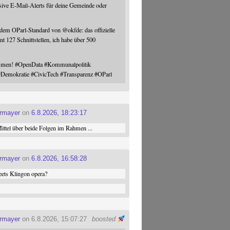
sive E-Mail-Alerts für deine Gemeinde oder
 dem OParl-Standard von
@
okfde
: das offizielle
nt 127 Schnittstellen, ich habe über 500
ommen!
#
OpenData
#
Kommunalpolitik
#
Demokratie
#
CivicTech
#
Transparenz
#
OParl
ermayer
on
6.8.2026, 18:23:17
ttel über beide Folgen im Rahmen ...
ermayer
on
6.8.2026, 16:58:28
ets Klingon opera?
ermayer
on 6.8.2026, 15:07:27
boosted