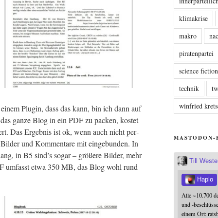
innerparteili
klimakrise
makro
nac
piratenpartei
science fictio
technik
tw
winfried kre
 einem Plug­in, dass das kann, bin ich dann auf
 das gan­ze Blog in ein PDF zu packen, kos­tet
rt. Das Ergeb­nis ist ok, wenn auch nicht per­
MASTODON-
e Bil­der und Kom­men­ta­re mit ein­ge­bun­den. In
ng, in B5 sind’s sogar – grö­ße­re Bil­der, mehr
Till West
 PDF umfasst etwa 350 MB, das Blog wohl rund
Haplo
important;
Alle ~10.700 d
und -beschlüss
einem Ort: rats