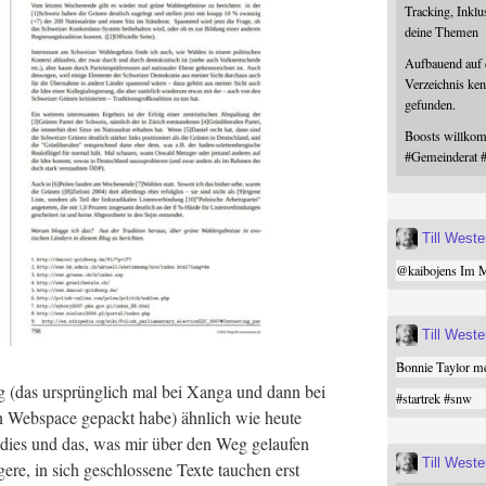
Tracking, Inklu
deine Themen
Aufbauend auf
Verzeichnis ken
gefunden.
Boosts willk
#
Gemeinderat
 {
22)
Till West
@
kaibojens
Im Mi
Till West
Bonnie Taylor me
og (das ursprüng­lich mal bei Xan­ga und dann bei
#
startrek
#
snw
nen Web­space gepackt habe) ähn­lich wie heu­te
f dies und das, was mir über den Weg gelau­fen
Till West
rey;
e­re, in sich geschlos­se­ne Tex­te tau­chen erst