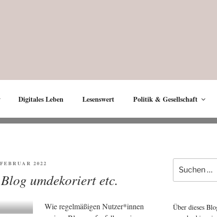
Digitales Leben
Lesenswert
Politik & Gesellschaft
Suche
FENTLICHT
. FEBRUAR 2022
nach:
 Blog umdekoriert etc.
Wie regel­mä­ßi­gen Nutzer*innen
Über dieses Blo