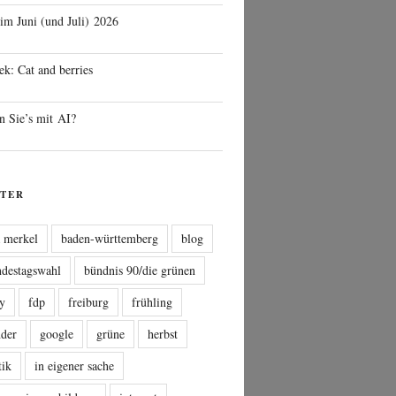
 im Juni (und Juli) 2026
ek: Cat and berries
n Sie’s mit AI?
TER
a merkel
baden-württemberg
blog
ndestagswahl
bündnis 90/die grünen
sy
fdp
freiburg
frühling
nder
google
grüne
herbst
tik
in eigener sache