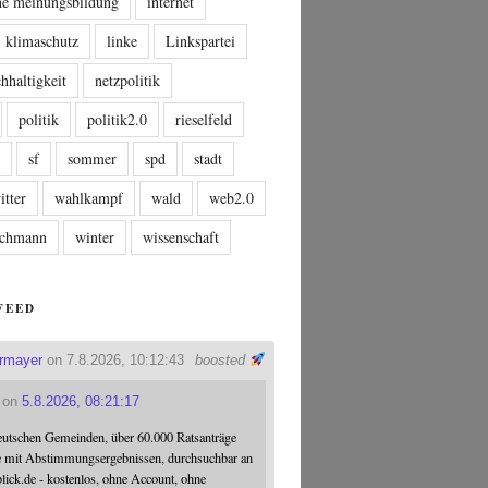
che meinungsbildung
internet
klimaschutz
linke
Linkspartei
hhaltigkeit
netzpolitik
politik
politik2.0
rieselfeld
n
sf
sommer
spd
stadt
itter
wahlkampf
wald
web2.0
tschmann
winter
wissenschaft
FEED
ermayer
on 7.8.2026, 10:12:43
boosted
on
5.8.2026, 08:21:17
eutschen Gemeinden, über 60.000 Ratsanträge
e mit Abstimmungsergebnissen, durchsuchbar an
blick.de - kostenlos, ohne Account, ohne