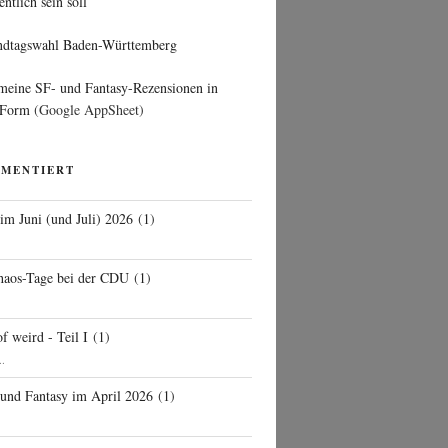
entlich sein soll
ndtagswahl Baden-Württemberg
 meine SF- und Fantasy-Rezensionen in
 Form
(Google AppSheet)
MMENTIERT
 im Juni (und Juli) 2026
(
1
)
d
haos-Tage bei der CDU
(
1
)
f weird - Teil I
(
1
)
..
 und Fantasy im April 2026
(
1
)