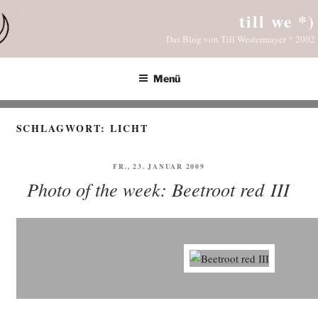
Zum
till we *)
Inhalt
Das Blog von Till Westermayer * 2002
springen
Menü
SCHLAGWORT:
LICHT
VERÖFFENTLICHT
FR., 23. JANUAR 2009
AM
Photo of the week: Beetroot red III