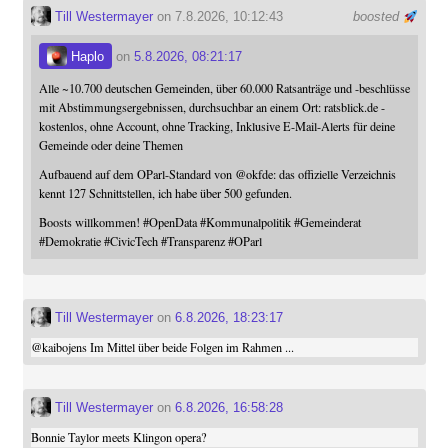
Till Westermayer
on 7.8.2026, 10:12:43
boosted
Haplo
on
5.8.2026, 08:21:17
Alle ~10.700 deutschen Gemeinden, über 60.000 Ratsanträge und -beschlüsse
mit Abstimmungsergebnissen, durchsuchbar an einem Ort: ratsblick.de -
kostenlos, ohne Account, ohne Tracking, Inklusive E-Mail-Alerts für deine
Gemeinde oder deine Themen
Aufbauend auf dem OParl-Standard von
@
okfde
: das offizielle Verzeichnis
kennt 127 Schnittstellen, ich habe über 500 gefunden.
Boosts willkommen!
#
OpenData
#
Kommunalpolitik
#
Gemeinderat
#
Demokratie
#
CivicTech
#
Transparenz
#
OParl
Till Westermayer
on
6.8.2026, 18:23:17
@
kaibojens
Im Mittel über beide Folgen im Rahmen ...
Till Westermayer
on
6.8.2026, 16:58:28
Bonnie Taylor meets Klingon opera?