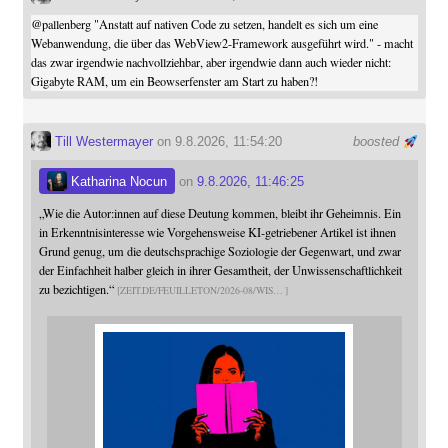
@
pallenberg
"Anstatt auf nativen Code zu setzen, handelt es sich um eine
Webanwendung, die über das WebView2-Framework ausgeführt wird." - macht
das zwar irgendwie nachvollziehbar, aber irgendwie dann auch wieder nicht:
Gigabyte RAM, um ein Beowserfenster am Start zu haben?!
Till Westermayer
on 9.8.2026, 11:54:20
boosted
Katharina Nocun
on
9.8.2026, 11:46:25
„Wie die Autor:innen auf diese Deutung kommen, bleibt ihr Geheimnis. Ein
in Erkenntnisinteresse wie Vorgehensweise KI-getriebener Artikel ist ihnen
Grund genug, um die deutschsprachige Soziologie der Gegenwart, und zwar
der Einfachheit halber gleich in ihrer Gesamtheit, der Unwissenschaftlichkeit
zu bezichtigen.“
ZEIT.DE/FEUILLETON/2026-08/WIS