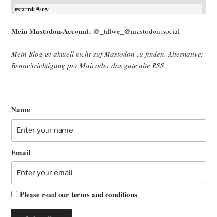
#
startrek
#
snw
Mein Mast­o­don-Account:
@_tillwe_@mastodon.social
Mein Blog ist aktu­ell nicht auf Mast­o­don zu fin­den. Alter­na­ti­ve:
Benach­rich­ti­gung per Mail oder das gute alte
RSS
.
Name
Email
Please read our
terms and conditions