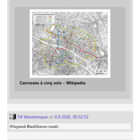
Carrosses à cinq sols – Wikipedia
Till Westermayer
on
8.8.2026, 05:52:52
@
fugueish
BlackDemon (small).