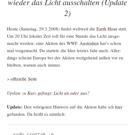
wieder das Licht ausschalten (Update
2)
Heu­te (Sams­tag, 29.3.2008) fin­det welt­weit die
Earth Hour
statt.
Um 20 Uhr loka­ler Zeit soll für eine Stun­de das Licht aus­ge­
macht wer­den: eine Akti­on des WWF.
Aus­tra­li­en
hat’s schon
mal vor­ge­macht. Da star­te­te die Idee letz­tes Jahr auch. Aller­
dings scheint Euro­pa bei der Akti­on weit­ge­hend außen vor zu
blei­ben, war­um auch immer.
>
offi­zi­el­le Seite
Update zu
Kurz gefragt: Licht an oder aus?
Update:
Den wit­zigs­ten Hin­weis auf die Akti­on habe ich
hier
gefun­den. Da heißt es nämlich:
sudo crontab -e