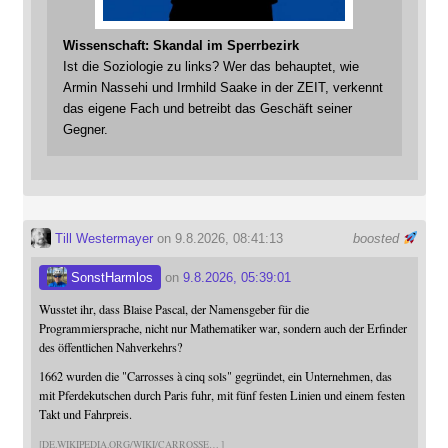
Wissenschaft: Skandal im Sperrbezirk
Ist die Soziologie zu links? Wer das behauptet, wie
Armin Nassehi und Irmhild Saake in der ZEIT, verkennt
das eigene Fach und betreibt das Geschäft seiner
Gegner.
Till Westermayer
on 9.8.2026, 08:41:13
boosted
SonstHarmlos
on
9.8.2026, 05:39:01
Wusstet ihr, dass Blaise Pascal, der Namensgeber für die
Programmiersprache, nicht nur Mathematiker war, sondern auch der Erfinder
des öffentlichen Nahverkehrs?
1662 wurden die "Carrosses à cinq sols" gegründet, ein Unternehmen, das
mit Pferdekutschen durch Paris fuhr, mit fünf festen Linien und einem festen
Takt und Fahrpreis.
DE.WIKIPEDIA.ORG/WIKI/CARROSSE