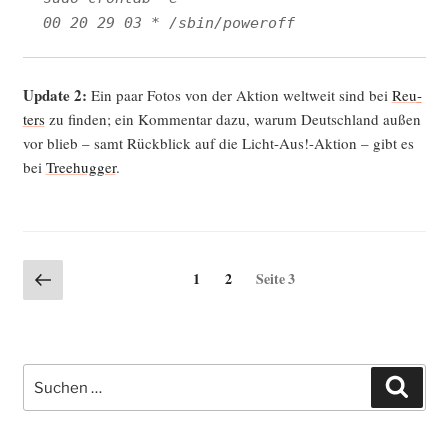
00 20 29 03 * /sbin/poweroff
Update 2:
Ein paar Fotos von der Akti­on welt­weit sind bei
Reu­
ters
zu fin­den; ein Kom­men­tar dazu, war­um Deutsch­land außen
vor blieb – samt Rück­blick auf die Licht-Aus!-Aktion – gibt es
bei
Tree­hug­ger
.
Seitennummerierung
Vorherige
Seite
Seite
1
2
Seite
3
Seite
der
Beiträge
Suche
Such
nach: