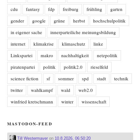
cdu
fantasy
fdp
freiburg
frühling
garten
gender
google
grüne
herbst
hochschulpolitik
in eigener sache
innerparteiliche meinungsbildung
internet
klimakrise
klimaschutz
linke
Linkspartei
makro
nachhaltigkeit
netzpolitik
piratenpartei
politik
politik2.0
rieselfeld
science fiction
sf
sommer
spd
stadt
technik
twitter
wahlkampf
wald
web2.0
winfried kretschmann
winter
wissenschaft
MASTODON-FEED
Till Westermayer
on
10.8.2026, 06:50:20