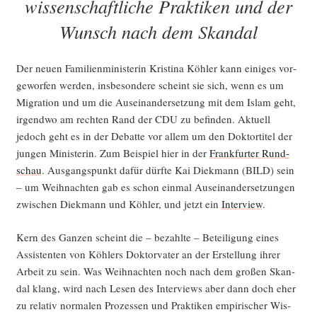
wissenschaftliche Praktiken und der
10
Wunsch nach dem Skandal
(Update
2)“
Der neu­en Fami­li­en­mi­nis­te­rin Kris­ti­na Köh­ler kann eini­ges vor­
ge­wor­fen wer­den, ins­be­son­de­re scheint sie sich, wenn es um
Migra­ti­on und um die Aus­ein­an­der­set­zung mit dem Islam geht,
irgend­wo am rech­ten Rand der CDU zu befin­den. Aktu­ell
jedoch geht es in der Debat­te vor allem um den Dok­tor­ti­tel der
jun­gen Minis­te­rin. Zum Bei­spiel hier in der
Frank­fur­ter Rund­
schau
. Aus­gangs­punkt dafür dürf­te Kai Diek­mann (BILD) sein
– um Weih­nach­ten gab es schon ein­mal Aus­ein­an­der­set­zun­gen
zwi­schen Diek­mann und Köh­ler, und jetzt ein
Inter­view
.
Kern des Gan­zen scheint die – bezahl­te – Betei­li­gung eines
Assis­ten­ten von Köh­lers Dok­tor­va­ter an der Erstel­lung ihrer
Arbeit zu sein. Was Weih­nach­ten noch nach dem gro­ßen Skan­
dal klang, wird nach Lesen des Inter­views aber dann doch eher
zu rela­tiv nor­ma­len Pro­zes­sen und Prak­ti­ken empi­ri­scher Wis­