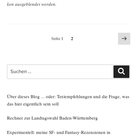
ken aus­ge­blen­det werden.
Seitennummerierung
Näch
Seite
Seite
1
2
Seite
der
Beiträge
Suche
Such
nach:
Über dieses Blog ... oder: Textempfehlungen und die Frage, was
das hier eigentlich sein soll
Rechner zur Landtagswahl Baden-Württemberg
Experimentell: meine SF- und Fantasy-Rezensionen in