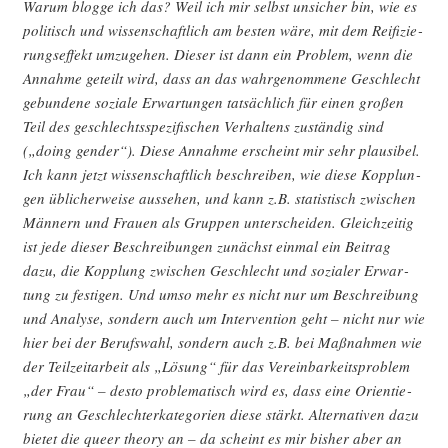
War­um blog­ge ich das? Weil ich mir selbst unsi­cher bin, wie es
poli­tisch und wis­sen­schaft­lich am bes­ten wäre, mit dem Rei­fi­zie­
rungs­ef­fekt umzu­ge­hen. Die­ser ist dann ein Pro­blem, wenn die
Annah­me geteilt wird, dass an das wahr­ge­nom­me­ne Geschlecht
gebun­de­ne sozia­le Erwar­tun­gen tat­säch­lich für einen gro­ßen
Teil des geschlechts­spe­zi­fi­schen Ver­hal­tens zustän­dig sind
(„doing gen­der“). Die­se Annah­me erscheint mir sehr plau­si­bel.
Ich kann jetzt wis­sen­schaft­lich beschrei­ben, wie die­se Kopp­lun­
gen übli­cher­wei­se aus­se­hen, und kann z.B. sta­tis­tisch zwi­schen
Män­nern und Frau­en als Grup­pen unter­schei­den. Gleich­zei­tig
ist jede die­ser Beschrei­bun­gen zunächst ein­mal ein Bei­trag
dazu, die Kopp­lung zwi­schen Geschlecht und sozia­ler Erwar­
tung zu fes­ti­gen. Und umso mehr es nicht nur um Beschrei­bung
und Ana­ly­se, son­dern auch um Inter­ven­ti­on geht – nicht nur wie
hier bei der Berufs­wahl, son­dern auch z.B. bei Maß­nah­men wie
der Teil­zeit­ar­beit als „Lösung“ für das Ver­ein­bar­keits­pro­blem
„der Frau“ – des­to pro­ble­ma­tisch wird es, dass eine Ori­en­tie­
rung an Geschlech­ter­ka­te­go­rien die­se stärkt. Alter­na­ti­ven dazu
bie­tet die que­er theo­ry an – da scheint es mir bis­her aber an