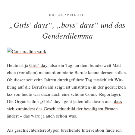
Minis­
te­
VERÖFFENTLICHT
DO., 22. APRIL 2010
rin
AM
„Girls’ days“, „boys’ days“ und das
ein­
mal
Genderdilemma
eine
Neid­
de­
bat­
Heu­te ist ja
Girls’ day
, also ein Tag, an dem bun­des­weit Mäd­
te
chen (vor allem) män­ner­do­mi­nier­te Beru­fe ken­nen­ler­nen sol­len.
ent­
Ob die­ser seit zehn Jah­ren durch­ge­führ­te Tag tat­säch­lich Wir­
zün­
kung auf die Berufs­wahl zeigt, ist
umstrit­ten
(in der gedruck­ten
den
taz von heu­te war dazu auch eine schö­ne Comic-Repor­ta­ge).
woll­
Die Orga­ni­sa­ti­on „Girls’ day“ geht jeden­falls davon aus,
dass
te, …“
sich zumin­dest das Geschlech­ter­bild der betei­lig­ten Fir­men
ändert – das wäre ja auch schon was.
Als geschlech­ter­ste­reo­ty­pen bre­chen­de Inter­ven­ti­on fin­de ich