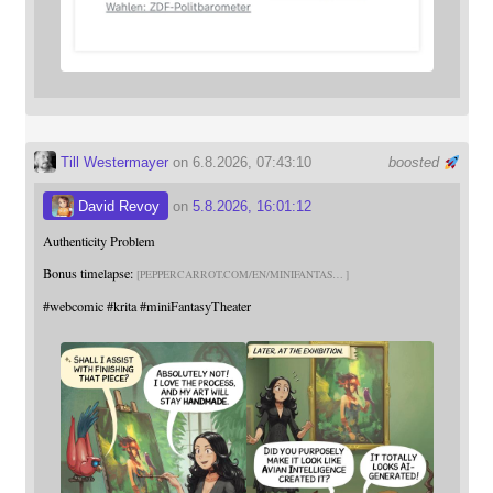
Till Westermayer
on 6.8.2026, 07:43:10
boosted
David Revoy
on
5.8.2026, 16:01:12
Authenticity Problem
Bonus timelapse:
PEPPERCARROT.COM/EN/MINIFANTAS
#
webcomic
#
krita
#
miniFantasyTheater