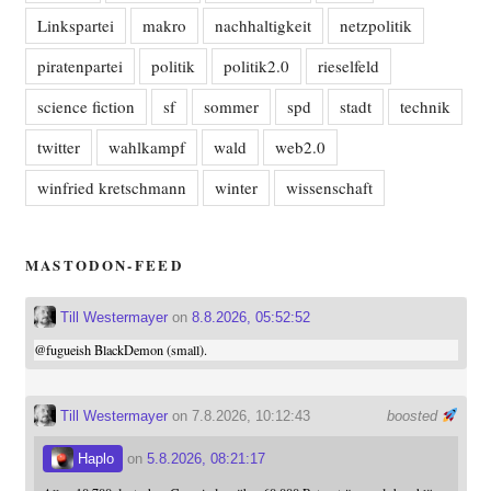
Linkspartei
makro
nachhaltigkeit
netzpolitik
piratenpartei
politik
politik2.0
rieselfeld
science fiction
sf
sommer
spd
stadt
technik
twitter
wahlkampf
wald
web2.0
winfried kretschmann
winter
wissenschaft
MASTODON-FEED
Till Westermayer
on
8.8.2026, 05:52:52
@
fugueish
BlackDemon (small).
Till Westermayer
on 7.8.2026, 10:12:43
boosted
Haplo
on
5.8.2026, 08:21:17