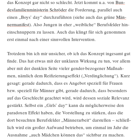
das Kon­zept gar nicht so schlecht. Jetzt kommt u.a. von
Bun­
des­fa­mi­li­en­mi­nis­te­rin Schrö­der
die For­de­rung, par­al­lel auch
einen „Boys’ day“ durch­zu­füh­ren (sie­he auch das grü­ne
Män­
ner­ma­ni­fest
). Also Jun­gen in eher „weib­li­che“ Berufs­fel­der hin­
ein­schnup­pern zu las­sen. Auch das klingt für sich genom­men
erst ein­mal nach einer sinn­vol­len Intervention.
Trotz­dem bin ich mir unsi­cher, ob ich das Kon­zept inge­samt gut
fin­de. Das hat etwas mit der unkla­ren Wir­kung zu tun, vor allem
aber mit der dunk­len Sei­te vie­ler gen­der-bezo­ge­ner Maß­nah­
men, näm­lich dem Rei­fi­zie­rungs­ef­fekt („Ver­ding­li­chung“). Kurz
gesagt: gera­de dadurch, dass es Ange­bot spe­zi­ell für Frau­en
bzw. spe­zi­ell für Män­ner gibt, gera­de dadurch, dass beson­ders
auf das Geschlecht geach­tet wird, wird des­sen sozia­le Rele­vanz
gestärkt. Selbst ein „Girls’ day“ kann da mög­li­cher­wei­se den
para­do­xen Effekt haben, die Vor­stel­lung zu stär­ken, dass die
dort besuch­ten Berufs­fel­der „Män­ner­ar­beit“ dar­stel­len – schließ­
lich wird ein gro­ßer Auf­wand betrie­ben, um ein­mal im Jahr die
Aus­nah­me „auch Mäd­chen kön­nen das“ sicht­bar zu machen.