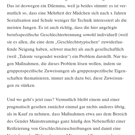
Das ist des­we­gen ein Dilem­ma, weil ja bei­des stimmt: es ist ver­
mut­lich so, dass eine Mehr­heit der Mäd­chen sich nach x Jah­ren
Sozia­li­sa­ti­on und Schu­le weni­ger für Tech­nik inter­es­siert als die
meis­ten Jun­gen. Es ist auch rich­tig, dass die hier ange­leg­te
berufs­spe­zi­fi­sche Geschlech­ter­tren­nung sowohl indi­vi­du­ell (weil
sie es allen, die eine dem „Geschlechts­ty­pi­schen“ zuwi­der­lau­
fen­de Nei­gung haben, schwer macht) als auch gesell­schaft­lich
(weil „Talen­te ver­geu­det wer­den“) ein Pro­blem dar­stellt. Nur tra­
gen Maß­nah­men, die die­ses Pro­blem lösen wol­len, indem sie
grup­pen­spe­zi­fi­sche Zuwei­sun­gen als grup­pen­spe­zi­fi­sche Eigen­
schaf­ten the­ma­ti­sie­ren, immer auch dazu bei, die­se Zuwei­sun­
gen zu stärken.
Und wo geht’s jetzt raus? Ver­mut­lich bleibt einem und einer
prag­ma­tisch gese­hen zunächst ein­mal gar nichts ande­res übrig,
als in Kauf zu neh­men, dass Maß­nah­men etwa aus dem Bereich
des Gen­der Main­strea­mings ganz häu­fig den Neben­ef­fekt einer
Rei­fi­zie­rung von Geschlechts­zu­schrei­bun­gen und damit eine