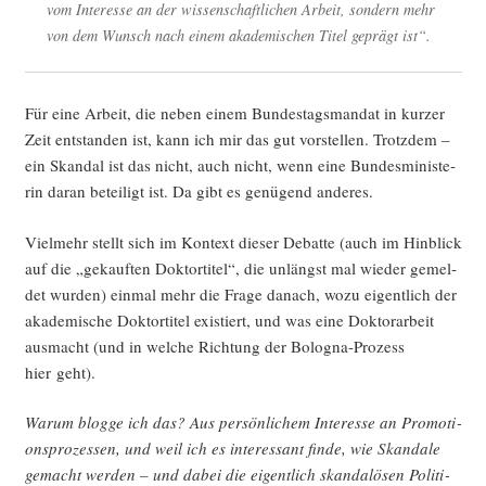
vom Inter­es­se an der wis­sen­schaft­li­chen Arbeit, son­dern mehr
von dem Wunsch nach einem aka­de­mi­schen Titel geprägt ist“.
Für eine Arbeit, die neben einem Bun­des­tags­man­dat in kur­zer
Zeit ent­stan­den ist, kann ich mir das gut vor­stel­len. Trotz­dem –
ein Skan­dal ist das nicht, auch nicht, wenn eine Bun­des­mi­nis­te­
rin dar­an betei­ligt ist. Da gibt es genü­gend anderes.
Viel­mehr stellt sich im Kon­text die­ser Debat­te (auch im Hin­blick
auf die „gekauf­ten Dok­tor­ti­tel“, die unlängst mal wie­der gemel­
det wur­den) ein­mal mehr die Fra­ge danach, wozu eigent­lich der
aka­de­mi­sche Dok­tor­ti­tel exis­tiert, und was eine Dok­tor­ar­beit
aus­macht (und in wel­che Rich­tung der Bolo­gna-Pro­zess
hier geht).
War­um blog­ge ich das? Aus per­sön­li­chem Inter­es­se an Pro­mo­ti­
ons­pro­zes­sen, und weil ich es inter­es­sant fin­de, wie Skan­da­le
gemacht wer­den – und dabei die eigent­lich skan­da­lö­sen Poli­ti­