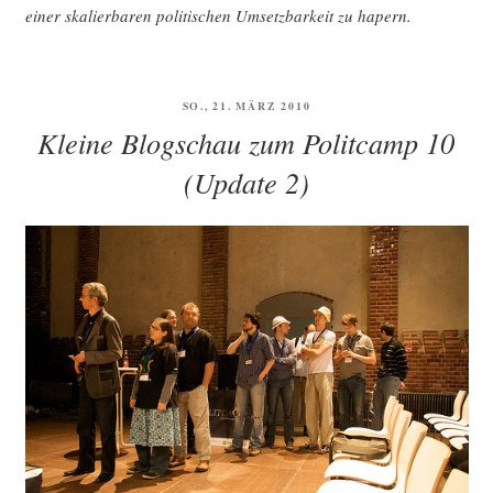
einer ska­lier­ba­ren poli­ti­schen Umsetz­bar­keit zu hapern.
VERÖFFENTLICHT
SO., 21. MÄRZ 2010
AM
Kleine Blogschau zum Politcamp 10
(Update 2)