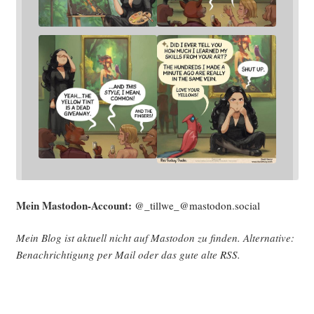
Mein Mast­o­don-Account:
@_tillwe_@mastodon.social
Mein Blog ist aktu­ell nicht auf Mast­o­don zu fin­den. Alter­na­ti­ve:
Benach­rich­ti­gung per Mail oder das gute alte
RSS
.