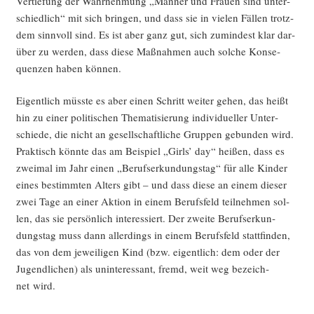
Ver­tie­fung der Wahr­neh­mung „Män­ner und Frau­en sind unter­
schied­lich“ mit sich brin­gen, und dass sie in vie­len Fäl­len trotz­
dem sinn­voll sind. Es ist aber ganz gut, sich zumin­dest klar dar­
über zu wer­den, dass die­se Maß­nah­men auch sol­che Kon­se­
quen­zen haben können.
Eigent­lich müss­te es aber einen Schritt wei­ter gehen, das heißt
hin zu einer poli­ti­schen The­ma­ti­sie­rung indi­vi­du­el­ler Unter­
schie­de, die nicht an gesell­schaft­li­che Grup­pen gebun­den wird.
Prak­tisch könn­te das am Bei­spiel „Girls’ day“ hei­ßen, dass es
zwei­mal im Jahr einen „Berufs­er­kun­dungs­tag“ für alle Kin­der
eines bestimm­ten Alters gibt – und dass die­se an einem die­ser
zwei Tage an einer Akti­on in einem Berufs­feld teil­neh­men sol­
len, das sie per­sön­lich inter­es­siert. Der zwei­te Berufs­er­kun­
dungs­tag muss dann aller­dings in einem Berufs­feld statt­fin­den,
das von dem jewei­li­gen Kind (bzw. eigent­lich: dem oder der
Jugend­li­chen) als unin­ter­es­sant, fremd, weit weg bezeich­
net wird.