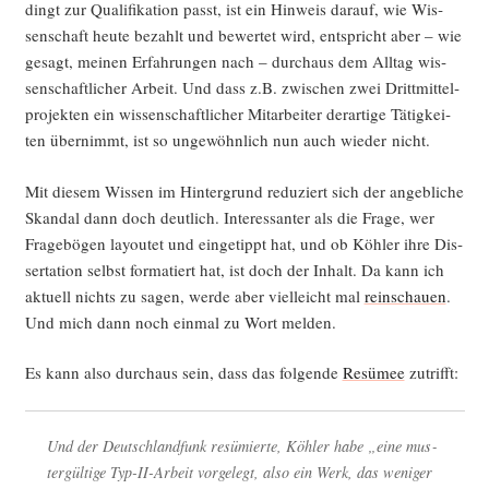
dingt zur Qua­li­fi­ka­ti­on passt, ist ein Hin­weis dar­auf, wie Wis­
sen­schaft heu­te bezahlt und bewer­tet wird, ent­spricht aber – wie
gesagt, mei­nen Erfah­run­gen nach – durch­aus dem All­tag wis­
sen­schaft­li­cher Arbeit. Und dass z.B. zwi­schen zwei Dritt­mit­tel­
pro­jek­ten ein wis­sen­schaft­li­cher Mit­ar­bei­ter der­ar­ti­ge Tätig­kei­
ten über­nimmt, ist so unge­wöhn­lich nun auch wie­der nicht.
Mit die­sem Wis­sen im Hin­ter­grund redu­ziert sich der angeb­li­che
Skan­dal dann doch deut­lich. Inter­es­san­ter als die Fra­ge, wer
Fra­ge­bö­gen lay­outet und ein­ge­tippt hat, und ob Köh­ler ihre Dis­
ser­ta­ti­on selbst for­ma­tiert hat, ist doch der Inhalt. Da kann ich
aktu­ell nichts zu sagen, wer­de aber viel­leicht mal
rein­schau­en
.
Und mich dann noch ein­mal zu Wort melden.
Es kann also durch­aus sein, dass das fol­gen­de
Resü­mee
zutrifft:
Und der Deutsch­land­funk resü­mier­te, Köh­ler habe „eine mus­
ter­gül­ti­ge Typ-II-Arbeit vor­ge­legt, also ein Werk, das weni­ger