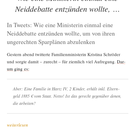
Neiddebatte entzünden wollte, …
In Tweets: Wie eine Ministerin einmal eine
Neiddebatte entzünden wollte, um von ihren
ungerechten Sparplänen abzulenken
Ges­tern abend twit­ter­te Fami­li­en­mi­nis­te­rin Kris­ti­na Schrö­der
und sorg­te damit – zurecht – für ziem­lich viel Auf­re­gung.
Dar­
um ging es:
Aber: Eine Fami­lie in Hartz IV, 2 Kin­der, erhält inkl. Eltern­
geld 1885 € vom Staat. Net­to! Ist das gerecht gegen­über denen,
die arbeiten?
„Wie
weiterlesen
eine