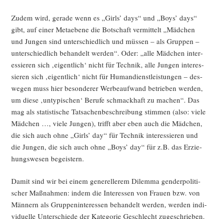
Zudem wird, gera­de wenn es „Girls’ days“ und „Boys’ days“
gibt, auf einer Meta­ebe­ne die Bot­schaft ver­mit­telt „Mäd­chen
und Jun­gen sind unter­schied­lich und müs­sen – als Grup­pen –
unter­schied­lich behan­delt wer­den“. Oder: „alle Mäd­chen inter­
es­sie­ren sich ‚eigent­lich‘ nicht für Tech­nik, alle Jun­gen inter­es­
sie­ren sich ‚eigent­lich‘ nicht für Human­dienst­leis­tun­gen – des­
we­gen muss hier beson­de­rer Wer­be­auf­wand betrie­ben wer­den,
um die­se ‚unty­pi­schen‘ Beru­fe schmack­haft zu machen“. Das
mag als sta­tis­ti­sche Tat­sa­chen­be­schrei­bung stim­men (also: vie­le
Mäd­chen …, vie­le Jun­gen), trifft aber eben auch die Mäd­chen,
die sich auch ohne „Girls’ day“ für Tech­nik inter­es­sie­ren und
die Jun­gen, die sich auch ohne „Boys’ day“ für z.B. das Erzie­
hungs­we­sen begeistern.
Damit sind wir bei einem gene­rel­le­rem Dilem­ma gen­der­po­li­ti­
scher Maß­nah­men: indem die Inter­es­sen von Frau­en bzw. von
Män­nern als Grup­pen­in­ter­es­sen behan­delt wer­den, wer­den indi­
vi­du­el­le Unter­schie­de der Kate­go­rie Geschlecht zuge­schrie­ben.