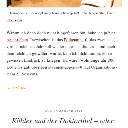
Schlan­ge bei der Ses­si­onpla­nung beim Polit­camp
10
9. Foto:
Jür­gen Glüe
, Lizenz:
CC-BY-SA
.
War­um ich dann doch nicht hin­ge­fah­ren bin,
habe ich ja hier
beschrie­ben
. Inzwi­schen ist das
Polit­camp 10
(das zwei­te …)
vor­bei, nächs­tes Jahr soll wie­der eines statt­fin­den – und nach­
dem reich­lich
get­wit­tert
wur­de, kam ich nicht umhin, einen
gewis­sen Ein­druck zu krie­gen. Da waren wohl unge­fähr 800
Leu­te, es gab
über den Dau­men gepeilt 70
laut Orga­ni­sa­ti­ons­
team 53 Sessions.
„Klei­
weiterlesen
ne
Blog­
schau
VERÖFFENTLICHT
SO., 17. JANUAR 2010
zum
AM
Köhler und der Doktortitel – oder:
Polit­
camp