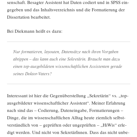
sen­schaft. Besag­ter Assis­tent hat Daten codiert und in SPSS ein­
ge­ge­ben und das Inhalts­ver­zeich­nis und die For­ma­tie­rung der
Dis­ser­ta­ti­on bearbeitet.
Bei Diek­mann heißt es dazu:
Nur for­ma­tie­ren, lay­ou­ten, Daten­sät­ze nach ihren Vor­ga­ben
abtip­pen – das kann auch eine Sekre­tä­rin. Braucht man dazu
einen top-aus­ge­bil­de­ten wis­sen­schaft­li­chen Assis­ten­ten gera­de
sei­nes Doktor-Vaters?
Inter­es­sant ist hier die Gegen­über­stel­lung „Sekre­tä­rin“ vs. „top-
aus­ge­bil­de­ter wis­sen­schaft­li­cher Assis­tent“. Mei­ner Erfah­rung
nach sind das – Codie­rung, Daten­ein­ga­be, For­ma­tie­run­gen –
Din­ge, die im wis­sen­schaft­li­chen All­tag heu­te ziem­lich selbst­
ver­ständ­lich von – geprüf­ten oder unge­prüf­ten – „HiWis“ erle­
digt wer­den. Und nicht von Sekre­tä­rIn­nen. Dass das nicht unbe­