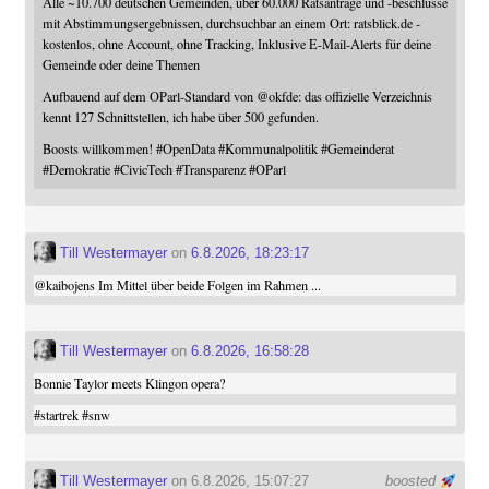
Alle ~10.700 deutschen Gemeinden, über 60.000 Ratsanträge und -beschlüsse
mit Abstimmungsergebnissen, durchsuchbar an einem Ort: ratsblick.de -
kostenlos, ohne Account, ohne Tracking, Inklusive E-Mail-Alerts für deine
Gemeinde oder deine Themen
Aufbauend auf dem OParl-Standard von
@
okfde
: das offizielle Verzeichnis
kennt 127 Schnittstellen, ich habe über 500 gefunden.
Boosts willkommen!
#
OpenData
#
Kommunalpolitik
#
Gemeinderat
#
Demokratie
#
CivicTech
#
Transparenz
#
OParl
Till Westermayer
on
6.8.2026, 18:23:17
@
kaibojens
Im Mittel über beide Folgen im Rahmen ...
Till Westermayer
on
6.8.2026, 16:58:28
Bonnie Taylor meets Klingon opera?
#
startrek
#
snw
Till Westermayer
on 6.8.2026, 15:07:27
boosted