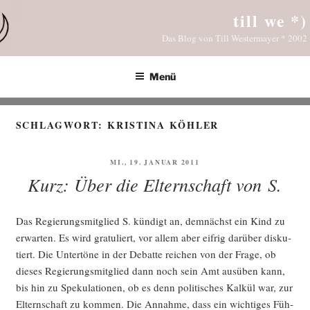
Zum
till we *)
Inhalt
Das Blog von Till Westermayer * 2002
springen
Menü
SCHLAGWORT:
KRISTINA KÖHLER
VERÖFFENTLICHT
MI., 19. JANUAR 2011
AM
Kurz: Über die Elternschaft von S.
Das Regie­rungs­mit­glied S. kün­digt an, dem­nächst ein Kind zu
erwar­ten. Es wird gra­tu­liert, vor allem aber eif­rig dar­über dis­ku­
tiert. Die Unter­tö­ne in der Debat­te rei­chen von der Fra­ge, ob
die­ses Regie­rungs­mit­glied dann noch sein Amt aus­üben kann,
bis hin zu Spe­ku­la­tio­nen, ob es denn poli­ti­sches Kal­kül war, zur
Eltern­schaft zu kom­men. Die Annah­me, dass ein wich­ti­ges Füh­