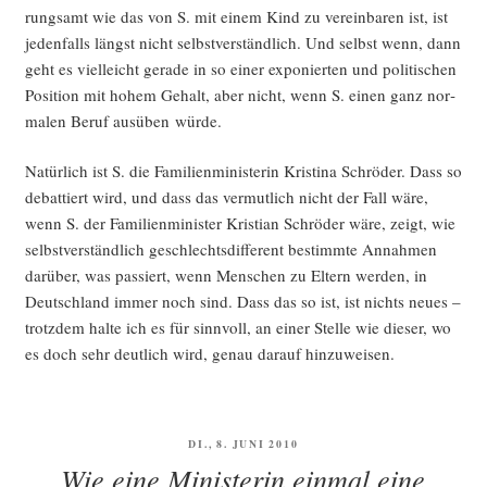
rungs­amt wie das von S. mit einem Kind zu ver­ein­ba­ren ist, ist
jeden­falls längst nicht selbst­ver­ständ­lich. Und selbst wenn, dann
geht es viel­leicht gera­de in so einer expo­nier­ten und poli­ti­schen
Posi­ti­on mit hohem Gehalt, aber nicht, wenn S. einen ganz nor­
ma­len Beruf aus­üben würde.
Natür­lich ist S. die Fami­li­en­mi­nis­te­rin Kris­ti­na Schrö­der. Dass so
debat­tiert wird, und dass das ver­mut­lich nicht der Fall wäre,
wenn S. der Fami­li­en­mi­nis­ter Kris­ti­an Schrö­der wäre, zeigt, wie
selbst­ver­ständ­lich geschlechts­dif­fe­rent bestimm­te Annah­men
dar­über, was pas­siert, wenn Men­schen zu Eltern wer­den, in
Deutsch­land immer noch sind. Dass das so ist, ist nichts neu­es –
trotz­dem hal­te ich es für sinn­voll, an einer Stel­le wie die­ser, wo
es doch sehr deut­lich wird, genau dar­auf hinzuweisen.
VERÖFFENTLICHT
DI., 8. JUNI 2010
AM
Wie eine Ministerin einmal eine