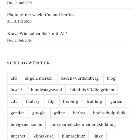
Do., 9. Juli 2026
Photo of the week: Cat and berries
So., 5. Juli 2026
Kurz: Wie halten Sie’s mit AI?
Do., 2. Juli 2026
SCHLAGWÖRTER
afd
angela merkel
baden-württemberg
blog
btw13
bundestagswahl
bündnis 90/die grünen
cdu
fantasy
fdp
freiburg
frühling
garten
gender
google
grüne
herbst
hochschulpolitik
in eigener sache
innerparteiliche meinungsbildung
internet
klimakrise
klimaschutz
linke