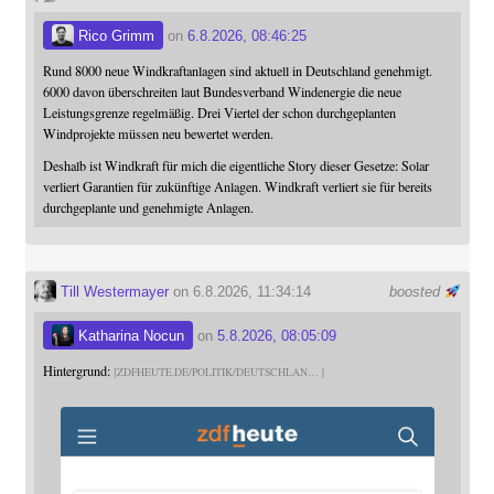
Rico Grimm
on
6.8.2026, 08:46:25
Rund 8000 neue Windkraftanlagen sind aktuell in Deutschland genehmigt.
6000 davon überschreiten laut Bundesverband Windenergie die neue
Leistungsgrenze regelmäßig. Drei Viertel der schon durchgeplanten
Windprojekte müssen neu bewertet werden.
Deshalb ist Windkraft für mich die eigentliche Story dieser Gesetze: Solar
verliert Garantien für zukünftige Anlagen. Windkraft verliert sie für bereits
durchgeplante und genehmigte Anlagen.
Till Westermayer
on 6.8.2026, 11:34:14
boosted
Katharina Nocun
on
5.8.2026, 08:05:09
Hintergrund:
ZDFHEUTE.DE/POLITIK/DEUTSCHLAN