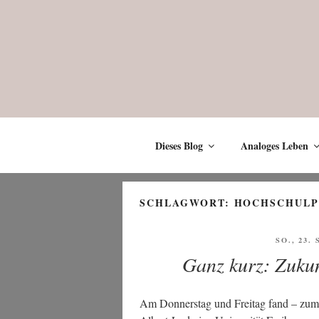
Zum
Inhalt
springen
Dieses Blog
Analoges Leben
SCHLAGWORT:
HOCHSCHULP
VERÖFF
SO., 23.
AM
Ganz kurz: Zukun
Am Don­ners­tag und Frei­tag fand – zum 55