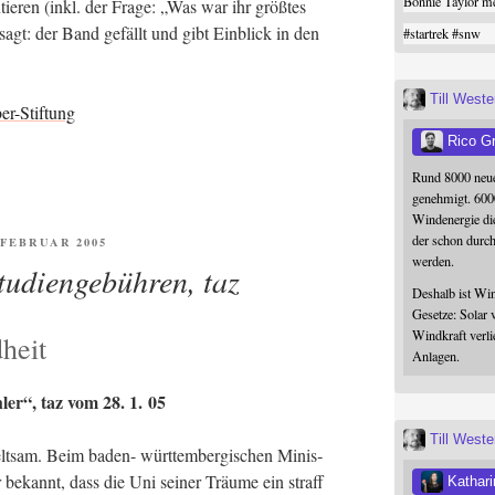
Bonnie Taylor me
­tie­ren (inkl. der Fra­ge: „Was war ihr größ­tes
esagt: der Band gefällt und gibt Ein­blick in den
#
startrek
#
snw
Till West
er-Stiftung
Rico G
Rund 8000 neue
genehmigt. 600
Windenergie die
der schon durc
FENTLICHT
. FEBRUAR 2005
werden.
Studiengebühren, taz
Deshalb ist Win
Gesetze: Solar 
Windkraft verli
heit
Anlagen.
h­ler“, taz vom 28. 1. 05
Till West
selt­sam. Beim baden- würt­tem­ber­gi­schen Minis­
r bekannt, dass die Uni sei­ner Träu­me ein straff
Kathari