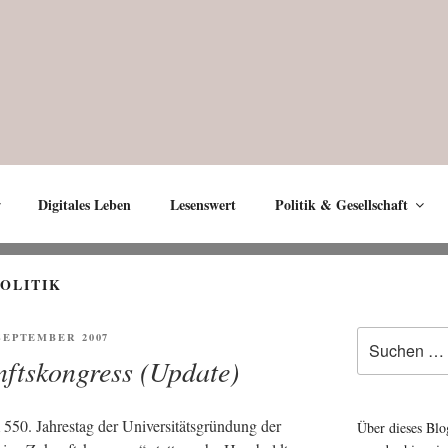
Digitales Leben
Lesenswert
Politik & Gesellschaft
OLITIK
Suche
ENTLICHT
 SEPTEMBER 2007
nach:
ftskongress (Update)
0. Jah­res­tag der Uni­ver­si­täts­grün­dung der
Über dieses Blo