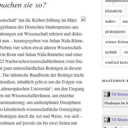
innerparteili
achen sie so?
klimakrise
en­schaft“ hat die Kör­ber-Stif­tung im März
makro
nac
ä­ge­rIn­nen des Deut­schen Stu­di­en­prei­ses aus
piratenpartei
h­run­gen mit Wis­sen­schaft refe­riert und dis­ku­
st nun – her­aus­ge­ge­ben von Juli­an Nida-Rüme­
science fictio
. Neben vier schon etwas älte­ren Wis­sen­schaft­
technik
tw
t­win Renn und Juli­an Nida-Rüme­lin) und einer
 22 Nach­wuchs­wis­sen­schaft­le­rIn­nen (vom Stu­
winfried kre
t ganz unter­schied­li­chen Bei­trä­gen in die­sem
ie sti­lis­ti­sche Band­brei­te der Bei­trä­ge reicht
MASTODON-
ole­mi­ken, inhalt­lich geht es um die Fol­gen von
t­eu­ro­päi­schen Uni­ver­si­tät“, um den Umgang
Till West
it Wis­sen­schaft­le­rIn­nen, um ein­zel­ne
ri­en­tie­rung, um undis­zi­pli­nä­re Dis­zi­pli­nen
@
kaibojens
Im Mi
ünst­le­risch-wis­sen­schaft­li­che Grenz­gän­ge.
Bei­trä­gen durch die Art und Wei­se, wie sich –
Till West
orIn­nen auf jeweils ein bis zwei Sei­ten mit