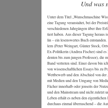
Und was m
Unter dem Titel „Wunsch­ma­schi­ne Wis­s
eine Tagung ver­an­stal­tet, bei der Preis­tr
ver­schie­de­nen Jahr­gän­gen über ihre Erfa
tiert haben. Aus die­ser Tagung her­aus i
lin – ein lesens­wer­tes Buch ent­stan­den
lern (Peter Wein­gart, Gün­ter Stock, Or
Ex-Poli­ti­ke­rin (Andrea Fischer) sind es
den­ten bis zum jun­gen Pro­fes­sor), die mi
Band ver­tre­ten sind. Einer davon bin ich. D
von wis­sen­schaft­li­chen Essays bis zu P
Wett­be­werb und den Abschied von der „al
mit Medi­en und den Umgang von Medi­en m
Fächer inner­halb oder jen­seits der Nut­zen­o
und den Main­stream und nicht zuletzt um k
Leben erhält es neben den eigent­li­chen 
durch­aus ein­mal über­ra­schend – die Aut