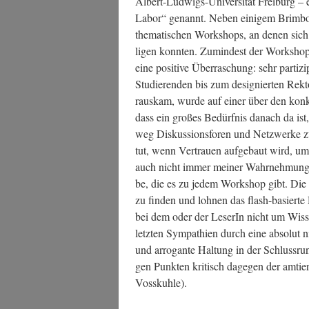
Albert-Lud­wigs-Uni­ver­si­tät Frei­burg –
Labor“ genannt. Neben eini­gem Brim­bo­
the­ma­ti­schen Work­shops, an denen sich 
li­gen konn­ten. Zumin­dest der Work­sho
eine posi­ti­ve Über­ra­schung: sehr par­ti­zi
Stu­die­ren­den bis zum desi­gnier­ten Rek­t
raus­kam, wur­de auf einer über den kon­kre
dass ein gro­ßes Bedürf­nis danach da ist, ü
weg Dis­kus­si­ons­fo­ren und Netz­wer­ke 
tut, wenn Ver­trau­en auf­ge­baut wird, um
auch nicht immer mei­ner Wahr­neh­mung en
be, die es zu jedem Work­shop gibt. Die
zu fin­den und loh­nen das flash-basier­te
bei dem oder der Lese­rIn nicht um Wis­sen­
letz­ten Sym­pa­thien durch eine abso­lut n
und arro­gan­te Hal­tung in der Schluss­run­
gen Punk­ten kri­tisch dage­gen der amtie­
Vosskuhle).