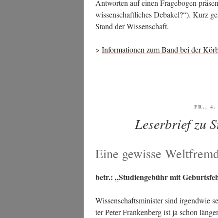
Ant­wor­ten auf einen Fra­ge­bo­gen prä­sen
wis­sen­schaft­li­ches Deba­kel?“). Kurz g
Stand der Wissenschaft.
>
Infor­ma­tio­nen zum Band bei der Körb
VERÖF
FR., 4
AM
Leserbrief zu 
Eine gewisse Weltfremd
betr.: „Stu­di­en­ge­bühr mit Geburts­fe
Wis­sen­schafts­mi­nis­ter sind irgend­wie 
ter Peter Fran­ken­berg ist ja schon län­ge