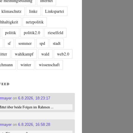
che meinungsbildung
internet
klimaschutz
linke
Linkspartei
hhaltigkeit
netzpolitik
politik
politik2.0
rieselfeld
n
sf
sommer
spd
stadt
itter
wahlkampf
wald
web2.0
tschmann
winter
wissenschaft
FEED
ermayer
on
6.8.2026, 18:23:17
ttel über beide Folgen im Rahmen ...
ermayer
on
6.8.2026, 16:58:28