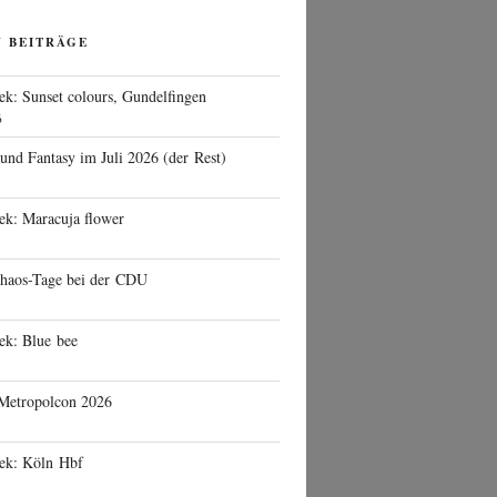
N BEITRÄGE
ek: Sunset colours, Gundelfingen
6
 und Fantasy im Juli 2026 (der Rest)
ek: Maracuja flower
haos-Tage bei der CDU
ek: Blue bee
 Metropolcon 2026
eek: Köln Hbf