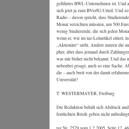
geführ­tes BWL-Unter­neh­men ist. Und 
sich jetzt ja zum BVerfG-Urteil. Und zei
Radio – davon spricht, dass Stu­die­ren­
Monat ver­zich­ten müss­ten, um 500 Euro
wenig Stu­die­ren­de, die sich jeden Mon
wenn er, wie im taz-Leit­ar­ti­kel zitiert, i
„Aktio­nä­re“ sieht. Ande­re nut­zen die 
pher, aber dass jemand durch Zah­lun­gen
war mir bis­her nicht bekannt. Und das mit
neben­bei gesagt, auch so eine Sache. A
die – auch breit von der damit erfah­re­ne
Universität?
T. WESTERMAYER, Freiburg
Die Redak­ti­on behält sich Abdruck und K
fent­lich­ten Brie­fe geben nicht unbe­din
taz Nr. 7579 vom 1.2.2005, Sei­te 12, 46 Z