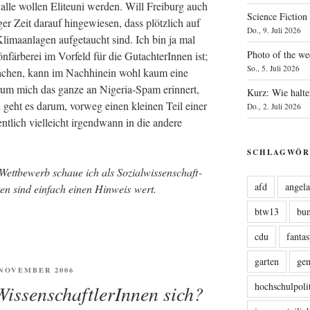
alle wol­len Eli­te­uni wer­den. Will Frei­burg auch
Science Fiction
er Zeit dar­auf hin­ge­wie­sen, dass plötz­lich auf
Do., 9. Juli 2026
­ma­an­la­gen auf­ge­taucht sind. Ich bin ja mal
Photo of the we
är­be­rei im Vor­feld für die Gut­ach­te­rIn­nen ist;
So., 5. Juli 2026
­ma­chen, kann im Nach­hin­ein wohl kaum eine
r­um mich das gan­ze an Nige­ria-Spam erin­nert,
Kurz: Wie halte
geht es dar­um, vor­weg einen klei­nen Teil einer
Do., 2. Juli 2026
t­lich viel­leicht irgend­wann in die ande­re
SCHLAGWÖR
tt­be­werb schaue ich als Sozi­al­wis­sen­schaft­
afd
angel
ten sind ein­fach einen Hin­weis wert.
btw13
bu
cdu
fanta
garten
ge
ENTLICHT
. NOVEMBER 2006
hochschulpoli
issenschaftlerInnen sich?