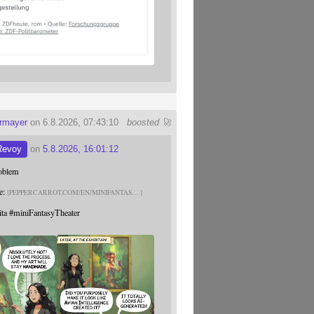
ermayer
on 6.8.2026, 07:43:10
boosted 🚀
Revoy
on
5.8.2026, 16:01:12
roblem
e:
PEPPERCARROT.COM/EN/MINIFANTAS
ita
#
miniFantasyTheater