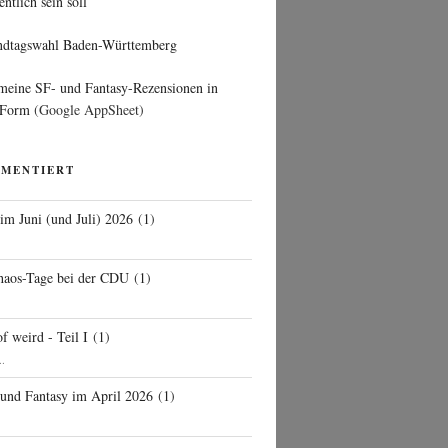
entlich sein soll
ndtagswahl Baden-Württemberg
 meine SF- und Fantasy-Rezensionen in
 Form
(Google AppSheet)
MMENTIERT
 im Juni (und Juli) 2026
(
1
)
d
haos-Tage bei der CDU
(
1
)
f weird - Teil I
(
1
)
..
 und Fantasy im April 2026
(
1
)