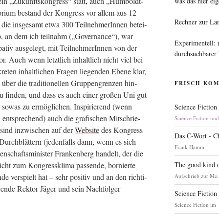
 ein „Zukunfts­kon­gress“ statt, auch „Hum­boldt-
was das hier eig
ri­um bestand der Kon­gress vor allem aus 12
Rechner zur La
die ins­ge­samt etwa 300 Teil­neh­me­rIn­nen betei­
p, an dem ich teil­nahm („Gover­nan­ce“), war
Experimentell:
­pa­tiv aus­ge­legt, mit Teil­neh­me­rIn­nen von der
durchsuchbarer
or. Auch wenn letzt­lich inhalt­lich nicht viel bei
­ten inhalt­li­chen Fra­gen lie­gen­den Ebe­ne klar,
ber die tra­di­tio­nel­len Grup­pen­gren­zen hin­
FRISCH KO
zu fin­den, und dass es auch einer gro­ßen Uni gut
 sowas zu ermög­li­chen. Inspi­rie­rend (wenn
Science Fiction
t­spre­chend) auch die gra­fi­schen Mit­schrie­
Science Fiction un
 sind inzwi­schen auf der
Web­site
des Kon­gress
Das C-Wort - C
 Durch­blät­tern (jeden­falls dann, wenn es sich
Frank Hamm
schafts­mi­nis­ter Fran­ken­berg han­delt, der die
The good kind o
icht zum Kon­gress­kli­ma pas­sen­de, bor­nier­te
de ver­spielt hat – sehr posi­tiv und an den rich­ti­
Aufschrieb zur Me.
ren­de Rek­tor Jäger und sein Nach­fol­ger
Science Fiction
Science Fiction im