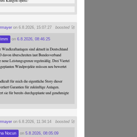
ets Klingon opera?
ermayer
on 6.8.2026, 15:07:27
boosted 🚀
rimm
on
6.8.2026, 08:46:25
 Windkraftanlagen sind aktuell in Deutschland
0 davon überschreiten laut Bundesverband
 neue Leistungsgrenze regelmäßig. Drei Viertel
hgeplanten Windprojekte müssen neu bewertet
dkraft für mich die eigentliche Story dieser
verliert Garantien für zukünftige Anlagen.
ert sie für bereits durchgeplante und genehmigte
ermayer
on 6.8.2026, 11:34:14
boosted 🚀
na Nocun
on
5.8.2026, 08:05:09