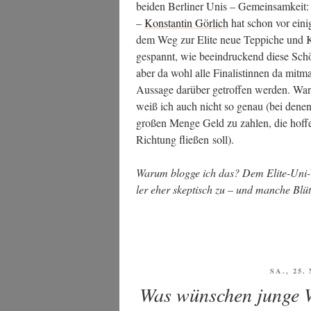
bei­den Ber­li­ner Unis – Gemein­sam­keit: 
–
Kon­stan­tin Gör­lich
hat schon vor eini­g
dem Weg zur Eli­te neue Tep­pi­che und Kli
gespannt, wie beein­dru­ckend die­se Schön­f
aber da wohl alle Fina­lis­tin­nen da mit
Aus­sa­ge dar­über getrof­fen wer­den. Wa
weiß ich auch nicht so genau (bei denen 
gro­ßen Men­ge Geld zu zah­len, die hof­fen
Rich­tung flie­ßen soll).
War­um blog­ge ich das? Dem Eli­te-Uni-We
ler eher skep­tisch zu – und man­che Blü­
VERÖFF
SA., 25
AM
Was wünschen junge W