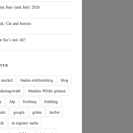
 im Juni (und Juli) 2026
ek: Cat and berries
n Sie’s mit AI?
TER
a merkel
baden-württemberg
blog
ndestagswahl
bündnis 90/die grünen
sy
fdp
freiburg
frühling
nder
google
grüne
herbst
tik
in eigener sache