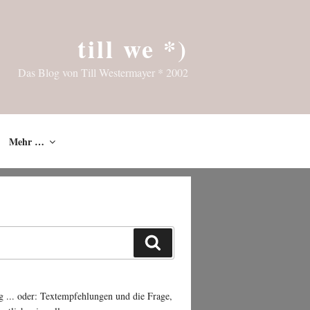
till we *)
Das Blog von Till Westermayer * 2002
Mehr …
Suchen
g ... oder: Textempfehlungen und die Frage,