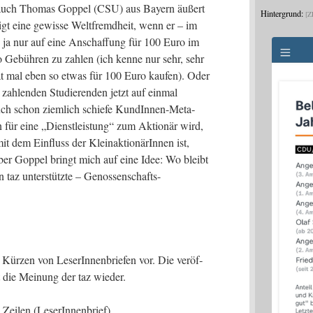
auch Tho­mas Gop­pel (CSU) aus Bay­ern äußert
Hintergrund:
Z
gt eine gewis­se Welt­fremd­heit, wenn er – im
de ja nur auf eine Anschaf­fung für 100 Euro im
 Gebüh­ren zu zah­len (ich ken­ne nur sehr, sehr
at mal eben so etwas für 100 Euro kau­fen). Oder
n zah­len­den Stu­die­ren­den jetzt auf ein­mal
auch schon ziem­lich schie­fe Kun­dIn­nen-Meta­
 für eine „Dienst­leis­tung“ zum Aktio­när wird,
 dem Ein­fluss der Klein­ak­tio­nä­rIn­nen ist,
ber Gop­pel bringt mich auf eine Idee: Wo bleibt
n taz unter­stütz­te – Genossenschafts-
ür­zen von Lese­rIn­nen­brie­fen vor. Die ver­öf­
gt die Mei­nung der taz wieder.
ei­len (Lese­rIn­nen­brief)