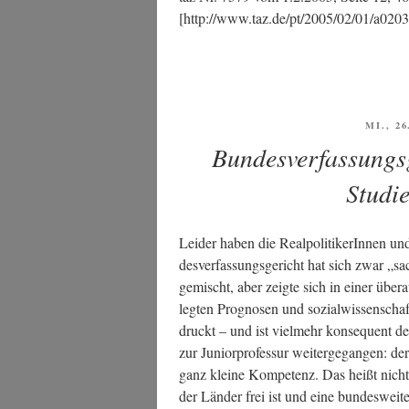
[http://www.taz.de/pt/2005/02/01/a0203.
VERÖF
MI., 2
AM
Bundesverfassungsg
Studi
Lei­der haben die Real­po­li­ti­ke­rIn­nen u
des­ver­fas­sungs­ge­richt hat sich zwar „sac
ge­mischt, aber zeig­te sich in einer über
leg­ten Pro­gno­sen und sozi­al­wis­sen­scha
druckt – und ist viel­mehr kon­se­quent de
zur Juni­or­pro­fes­sur wei­ter­ge­gan­gen:
ganz klei­ne Kom­pe­tenz. Das heißt nicht 
der Län­der frei ist und eine bun­des­wei­t