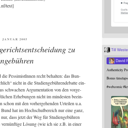
nf/text]
FENTLICHT
6. JANUAR 2005
erichtsentscheidung zu
Till West
engebühren
David 
Authenticity P
nd die Pes­si­mis­tIn­nen recht behal­ten: das Bun­
Bonus timelaps
h­lich“ nicht in die Stu­di­en­ge­büh­ren­debat­te ein­
#
webcomic
#
kr
­aus schwa­chen Argu­men­ta­ti­on von den vor­ge­
ft­li­chen Erhe­bun­gen nicht im min­des­ten beein­
n schon mit den vor­her­ge­hen­den Urtei­len u.a.
 der Bund hat im Hoch­schul­be­reich nur eine ganz,
nur, dass jetzt der Weg für Stu­di­en­ge­büh­ren
e ver­nünf­ti­ge Lösung (wie ich sie z.B. in einer