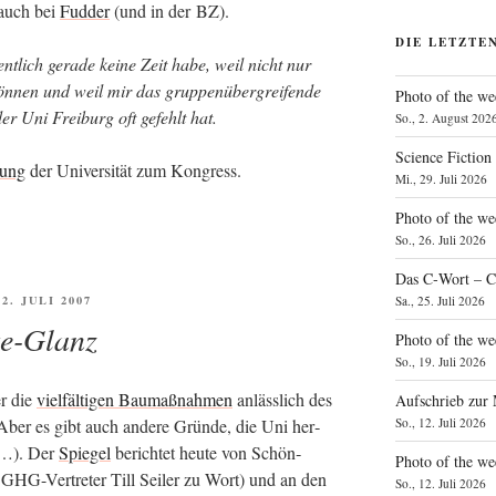
 auch bei
Fud­der
(und in der BZ).
DIE LETZTE
­lich gera­de kei­ne Zeit habe, weil nicht nur
kön­nen und weil mir das grup­pen­über­grei­fen­de
Photo of the we
der Uni Frei­burg oft gefehlt hat.
So., 2. August 202
Science Fiction
­lung
der Uni­ver­si­tät zum Kongress.
Mi., 29. Juli 2026
Photo of the we
So., 26. Juli 2026
Das C‑Wort – C
ÖFFENTLICHT
2. JULI 2007
Sa., 25. Juli 2026
te-Glanz
Photo of the we
So., 19. Juli 2026
er die
viel­fäl­ti­gen Bau­maß­nah­men
anläss­lich des
Aufschrieb zur
n. Aber es gibt auch ande­re Grün­de, die Uni her­
So., 12. Juli 2026
r …). Der
Spie­gel
berich­tet heu­te von Schön­
Photo of the w
 GHG-Ver­tre­ter Till Sei­ler zu Wort) und an den
So., 12. Juli 2026