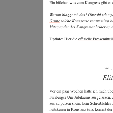
Ein biß­chen was zum Kon­gress gibt es
War­um blog­ge ich das? Obwohl ich eigent
Grü­ne
sol­che Kon­gres­se ver­an­stal­ten 
Mit­ein­an­der des Kon­gres­ses bis­her an 
Update:
Hier die
offi­zi­el­le Pres­se­mit­tei
VER
MO., 
AM
Eli
Vor ein paar Wochen hat­te ich mich üb
Frei­bur­ger Uni-Jubi­lä­ums aus­ge­las­se
aus zu put­zen (nein, kein Schreib­feh­le
heits­ku­ren in Kon­stanz (u.a. kommt der