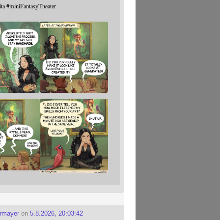
ita
#
miniFantasyTheater
ermayer
on
5.8.2026, 20:03:42