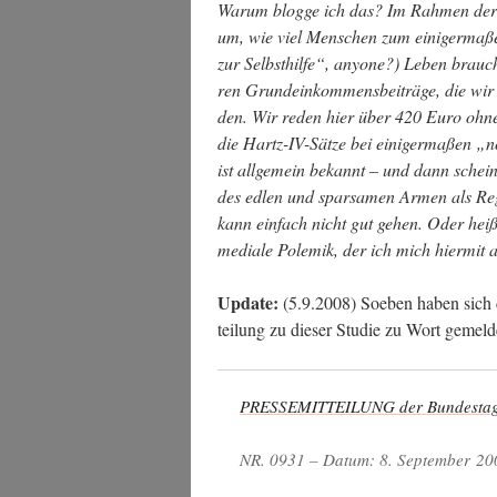
War­um blog­ge ich das? Im Rah­men de
um, wie viel Men­schen zum eini­ger­ma­ßen
zur Selbst­hil­fe“, anyo­ne?) Leben brau­che
ren Grund­ein­kom­mens­bei­trä­ge, die wir
den. Wir reden hier über 420 Euro ohne W
die Hartz-IV-Sät­ze bei eini­ger­ma­ßen „no
ist all­ge­mein bekannt – und dann schein
des edlen und spar­sa­men Armen als Regel­
kann ein­fach nicht gut gehen. Oder heiß
media­le Pole­mik, der ich mich hier­mit 
Update:
(5.9.2008) Soeben haben sich di
tei­lung zu die­ser Stu­die zu Wort gemel
PRESSEMITTEILUNG der Bun­des­tags­f
NR. 0931 – Datum: 8. Sep­tem­ber 20