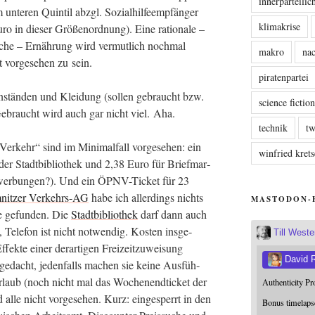
innerparteili
unte­ren Quin­til abzgl. Sozi­al­hil­fe­emp­fän­ger
klimakrise
ro in die­ser Grö­ßen­ord­nung). Eine ratio­na­le –
i­sche – Ernäh­rung wird ver­mut­lich noch­mal
makro
nac
 vor­ge­se­hen zu sein.
piratenpartei
gen­stän­den und Klei­dung (sol­len gebraucht bzw.
science fictio
ebraucht wird auch gar nicht viel. Aha.
technik
tw
Ver­kehr“ sind im Mini­mal­fall vor­ge­se­hen: ein
winfried kre
in der Stadt­bi­blio­thek und 2,38 Euro für Brief­mar­
Bewer­bun­gen?). Und ein ÖPNV-Ticket für 23
nit­zer Ver­kehrs-AG
habe ich aller­dings nichts
MASTODON-
se gefun­den. Die
Stadt­bi­blio­thek
darf dann auch
n, Tele­fon ist nicht not­wen­dig. Kos­ten ins­ge­
Till West
­te einer der­ar­ti­gen Frei­zeit­zu­wei­sung
David 
ge­dacht, jeden­falls machen sie kei­ne Aus­füh­
rlaub (noch nicht mal das Wochen­end­ti­cket der
Authenticity P
lle nicht vor­ge­se­hen. Kurz: ein­ge­sperrt in den
Bonus timelaps