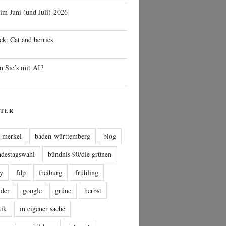
 im Juni (und Juli) 2026
ek: Cat and berries
n Sie’s mit AI?
TER
a merkel
baden-württemberg
blog
ndestagswahl
bündnis 90/die grünen
sy
fdp
freiburg
frühling
nder
google
grüne
herbst
tik
in eigener sache