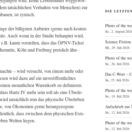
e­gan­gen wird, kei­ne Lebens­mit­tel weg­ge­wor­
em tat­säch­li­chen Ver­hal­ten von Men­schen) zur
DIE LETZTE
u­bau­en, ist zynisch.
Photo of the we
a­ge der bil­ligs­ten Anbie­ter (ger­ne auch kos­ten­
So., 2. August 202
itz. Auch wenn in der Stu­die behaup­tet wird,
Science Fiction
ir z.B. kaum vor­stel­len, dass das ÖPNV-Ticket
Mi., 29. Juli 2026
 Chem­nitz, Köln und Frei­burg preis­lich ähn­
Photo of the we
So., 26. Juli 2026
e­mach­te – wird ver­sucht, von einem mehr oder
Das C‑Wort – C
ie­sen wird dazu auf ein unver­öf­fent­lich­tes
Sa., 25. Juli 2026
inen monat­li­chen Waren­korb zu defi­nie­ren.
Photo of the we
 dass Hartz IV mehr sein soll als eine Über­le­
So., 19. Juli 2026
 wird tat­säch­lich rein das phy­si­sche Über­le­ben
­te, von Öko­no­men ger­ne her­an­ge­zo­ge­ne
Aufschrieb zur
So., 12. Juli 2026
eut­lich, dass zwi­schen dem phy­si­schen Exis­
­ben Wel­ten liegen.
Photo of the w
So., 12. Juli 2026