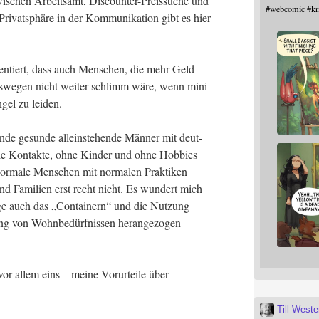
i­schen Arbeits­amt, Dis­coun­ter-Preis­su­che und
#
webcomic
#
kr
i­vat­sphä­re in der Kom­mu­ni­ka­ti­on gibt es hier
n­tiert, dass auch Men­schen, die mehr Geld
es­we­gen nicht wei­ter schlimm wäre, wenn mini­
n­gel zu leiden.
en­de gesun­de allein­ste­hen­de Män­ner mit deut­
­le Kon­tak­te, ohne Kin­der und ohne Hob­bies
ma­le Men­schen mit nor­ma­len Prak­ti­ken
nd Fami­li­en erst recht nicht. Es wun­dert mich
­ge auch das „Con­tai­nern“ und die Nut­zung
gung von Wohn­be­dürf­nis­sen her­an­ge­zo­gen
 vor allem eins – mei­ne Vor­ur­tei­le über
Till West