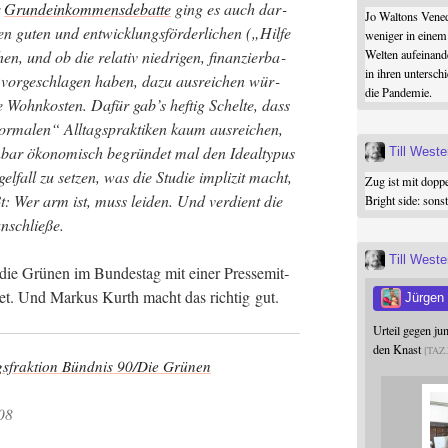
r
Grund­ein­kom­mens­de­bat­te
ging es auch dar­
Jo Waltons Vened
 guten und ent­wick­lungs­för­der­li­chen („Hil­fe
weniger in einem
Welten aufeinand
n, und ob die rela­tiv nied­ri­gen, finan­zier­ba­
in ihren untersch
 vor­ge­schla­gen haben, dazu aus­rei­chen wür­
die Pandemie.
ohn­kos­ten. Dafür gab’s hef­tig Schel­te, dass
r­ma­len“ All­tags­prak­ti­ken kaum aus­rei­chen,
­bar öko­no­misch begrün­det mal den Ide­al­ty­pus
Till West
fall zu set­zen, was die Stu­die impli­zit macht,
Zug ist mit dopp
t: Wer arm ist, muss lei­den. Und ver­dient die
Bright side: son
anschließe.
Till West
e Grü­nen im Bun­des­tag mit einer Pres­se­mit­
­det. Und Mar­kus Kurth macht das rich­tig gut.
Jürgen
Urteil gegen j
den Knast
TAZ
rak­ti­on Bünd­nis 90/Die Grünen
08