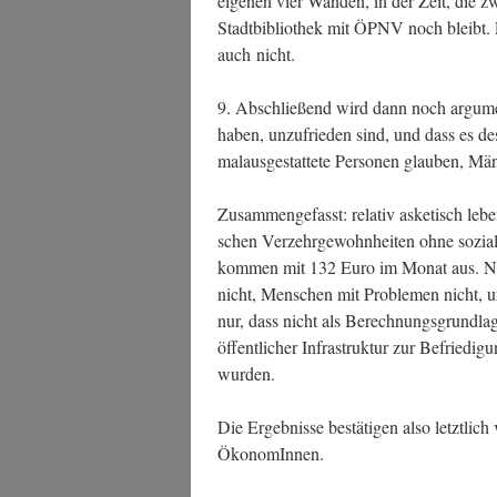
eige­nen vier Wän­den, in der Zeit, die zw
Stadt­bi­blio­thek mit ÖPNV noch bleibt. Pr
auch nicht.
9. Abschlie­ßend wird dann noch argu­me
haben, unzu­frie­den sind, und dass es d
mal­aus­ge­stat­te­te Per­so­nen glau­ben, Mä
Zusam­men­ge­fasst: rela­tiv aske­tisch leb
schen Ver­zehr­ge­wohn­hei­ten ohne sozia
kom­men mit 132 Euro im Monat aus. Nor­
nicht, Men­schen mit Pro­ble­men nicht, u
nur, dass nicht als Berech­nungs­grund­la
öffent­li­cher Infra­struk­tur zur Befrie­di­
wurden.
Die Ergeb­nis­se bestä­ti­gen also letzt­lich
ÖkonomInnen.