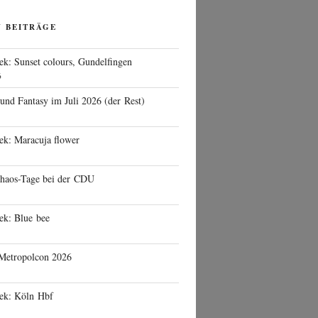
N BEITRÄGE
ek: Sunset colours, Gundelfingen
6
 und Fantasy im Juli 2026 (der Rest)
ek: Maracuja flower
haos-Tage bei der CDU
ek: Blue bee
 Metropolcon 2026
eek: Köln Hbf