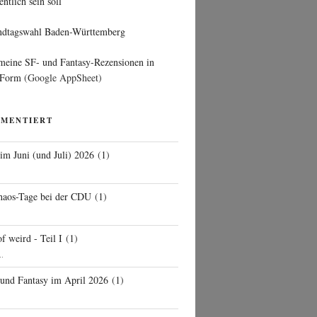
entlich sein soll
ndtagswahl Baden-Württemberg
 meine SF- und Fantasy-Rezensionen in
 Form
(Google AppSheet)
MMENTIERT
 im Juni (und Juli) 2026
(
1
)
d
haos-Tage bei der CDU
(
1
)
f weird - Teil I
(
1
)
..
 und Fantasy im April 2026
(
1
)