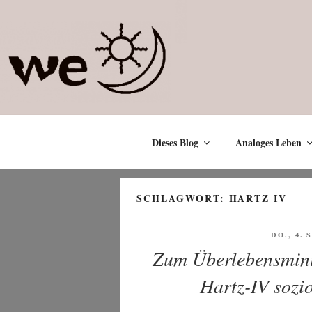
Zum
Inhalt
springen
Dieses Blog
Analoges Leben
SCHLAGWORT:
HARTZ IV
VERÖFF
DO., 4.
AM
Zum Überlebensmin
Hartz-IV sozio