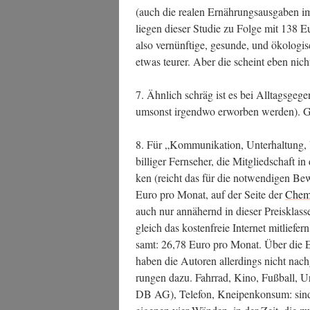
(auch die rea­len Ernäh­rungs­aus­ga­ben im 
lie­gen die­ser Stu­die zu Fol­ge mit 138 Eu
also ver­nünf­ti­ge, gesun­de, und öko­lo­g
etwas teu­rer. Aber die scheint eben nicht
7. Ähn­lich schräg ist es bei All­tags­ge­
umsonst irgend­wo erwor­ben wer­den). G
8. Für „Kom­mu­ni­ka­ti­on, Unter­hal­tung, 
bil­li­ger Fern­se­her, die Mit­glied­schaft 
ken (reicht das für die not­wen­di­gen 
Euro pro Monat, auf der Sei­te der
Chem­
auch nur annä­hernd in die­ser Preis­klas­
gleich das kos­ten­freie Inter­net mit­lie­fer
samt: 26,78 Euro pro Monat. Über die Effek
haben die Autoren aller­dings nicht nach­
run­gen dazu. Fahr­rad, Kino, Fuß­ball, U
DB AG), Tele­fon, Knei­pen­kon­sum: sind a