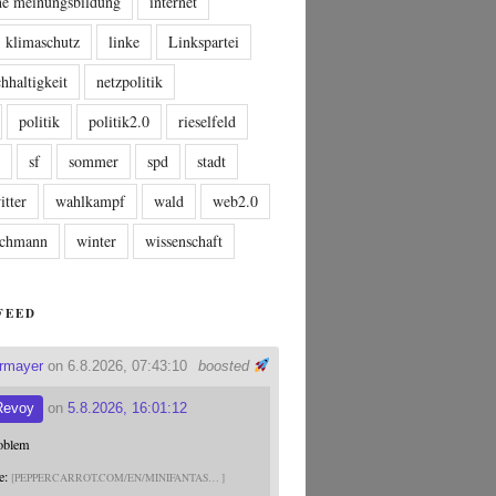
che meinungsbildung
internet
klimaschutz
linke
Linkspartei
hhaltigkeit
netzpolitik
politik
politik2.0
rieselfeld
n
sf
sommer
spd
stadt
itter
wahlkampf
wald
web2.0
tschmann
winter
wissenschaft
FEED
ermayer
on 6.8.2026, 07:43:10
boosted
Revoy
on
5.8.2026, 16:01:12
roblem
e:
PEPPERCARROT.COM/EN/MINIFANTAS