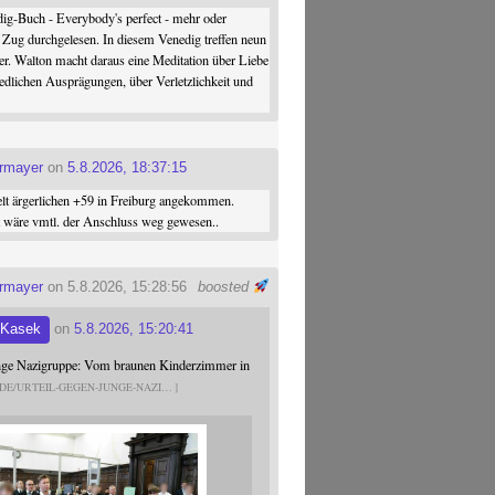
ig-Buch - Everybody's perfect - mehr oder
 Zug durchgelesen. In diesem Venedig treffen neun
er. Walton macht daraus eine Meditation über Liebe
iedlichen Ausprägungen, über Verletzlichkeit und
ermayer
on
5.8.2026, 18:37:15
elt ärgerlichen +59 in Freiburg angekommen.
st wäre vmtl. der Anschluss weg gewesen..
ermayer
on 5.8.2026, 15:28:56
boosted
 Kasek
on
5.8.2026, 15:20:41
unge Nazigruppe: Vom braunen Kinderzimmer in
.DE/URTEIL-GEGEN-JUNGE-NAZI