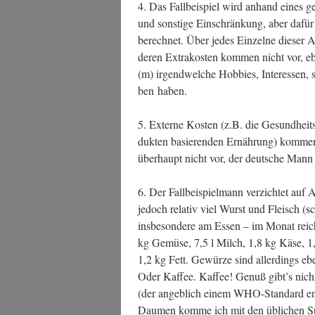
4. Das Fall­bei­spiel wird anhand eines 
und sons­ti­ge Ein­schrän­kung, aber dafür
berech­net. Über jedes Ein­zel­ne die­ser Att
deren Extra­kos­ten kom­men nicht vor, ebe
(m) irgend­wel­che Hob­bies, Inter­es­sen, s
ben haben.
5. Exter­ne Kos­ten (z.B. die Gesund­heits­f
duk­ten basie­ren­den Ernäh­rung) kom­men
über­haupt nicht vor, der deut­sche Mann
6. Der Fall­bei­spiel­mann ver­zich­tet auf A
jedoch rela­tiv viel Wurst und Fleisch (sc
ins­be­son­de­re am Essen – im Monat rei­
kg Gemü­se, 7,5 l Milch, 1,8 kg Käse, 1
1,2 kg Fett. Gewür­ze sind aller­dings eben
Oder Kaf­fee. Kaf­fee! Genuß gibt’s nicht
(der angeb­lich einem WHO-Stan­dard ent­
Dau­men kom­me ich mit den übli­chen Supe