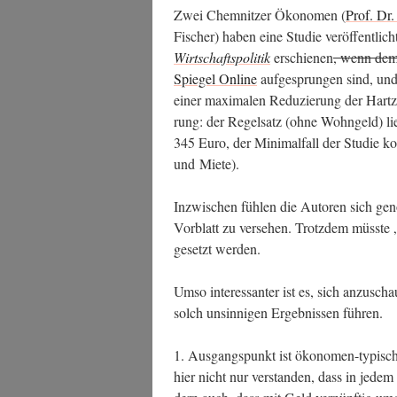
Zwei Chem­nit­zer Öko­no­men (
Prof. Dr.
Fischer) haben eine Stu­die ver­öf­fent­licht
Wirt­schafts­po­li­tik
erschie­nen
, wenn dem 
Spie­gel Online
auf­ge­sprun­gen sind, un
einer maxi­ma­len Redu­zie­rung der Hartz
rung: der Regel­satz (ohne Wohn­geld) lieg
345 Euro, der Mini­mal­fall der Stu­die
und Miete).
Inzwi­schen füh­len die Autoren sich genö­t
Vor­blatt zu ver­se­hen. Trotz­dem müss­te 
gesetzt werden.
Umso inter­es­san­ter ist es, sich anzu­sch
solch unsin­ni­gen Ergeb­nis­sen führen.
1. Aus­gangs­punkt ist öko­no­men-typisch 
hier nicht nur ver­stan­den, dass in jedem