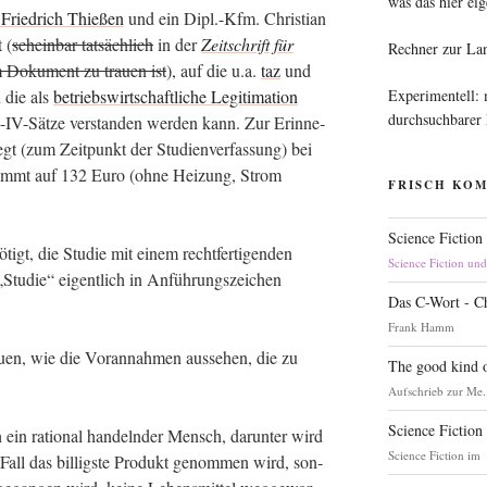
was das hier eig
 Fried­rich Thie­ßen
und ein Dipl.-Kfm. Chris­ti­an
 (
schein­bar tat­säch­lich
in der
Zeit­schrift für
Rechner zur La
Doku­ment zu trau­en ist
), auf die u.a.
taz
und
Experimentell:
d die als
betriebs­wirt­schaft­li­che Legi­ti­ma­ti­on
durchsuchbarer
-IV-Sät­ze ver­stan­den wer­den kann. Zur Erin­ne­
t (zum Zeit­punkt der Stu­di­en­ver­fas­sung) bei
 kommt auf 132 Euro (ohne Hei­zung, Strom
FRISCH KO
Science Fiction
igt, die Stu­die mit einem recht­fer­ti­gen­den
Science Fiction un
„Stu­die“ eigent­lich in Anfüh­rungs­zei­chen
Das C-Wort - C
Frank Hamm
au­en, wie die Vor­an­nah­men aus­se­hen, die zu
The good kind o
Aufschrieb zur Me.
Science Fiction
ein ratio­nal han­deln­der Mensch, dar­un­ter wird
Science Fiction im
 Fall das bil­ligs­te Pro­dukt genom­men wird, son­