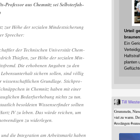
ts-Pro­fes­sor aus Chem­nitz sei Selbst­er­fah­
n
tz zur Höhe der sozia­len Min­dest­si­che­rung
Urteil 
cher Sprecher:
braunen
Ein Geri
schaft­ler der Tech­ni­schen Uni­ver­si­tät Chem­
Verteidi
Haftstraf
ied­rich Thie­ßen, zur Höhe der sozia­len Min­
planten 
i­täts­fremd. Die erho­be­nen Anga­ben zu den
Geflücht
Lebens­un­ter­halt sichern sol­len, sind völ­lig
 wis­sen­schaft­li­chen Grund­la­ge. Stich­pro­
­te Schnäpp­chen in Chem­nitz haben mit einer
 taug­li­chen Bedarfs­er­he­bung nichts zu tun.
Till West
at­lich besol­de­ten Wis­sen­ser­fin­der soll­ten
Grummeln, Niesel
Hartz IV zu leben. Das wür­de rei­chen, um
viel zu warm. De
not­wen­di­gen zu widerlegen.
#
esslingen
#
suns
en und die Inte­gra­ti­on am Arbeits­markt haben