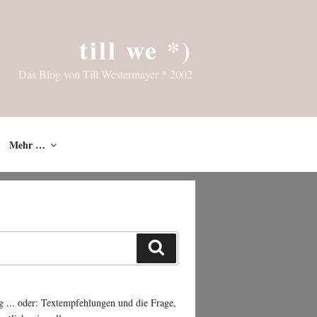
till we *)
Das Blog von Till Westermayer * 2002
Mehr …
Suchen
g ... oder: Textempfehlungen und die Frage,