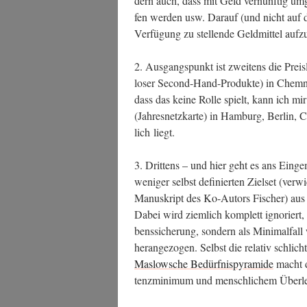
dern auch, dass mit Geld ver­nünf­tig umg
fen wer­den usw. Dar­auf (und nicht auf d
Ver­fü­gung zu stel­len­de Geld­mit­tel auf­z
2. Aus­gangs­punkt ist zwei­tens die Preis­l
lo­ser Second-Hand-Pro­duk­te) in Chem­n
dass das kei­ne Rol­le spielt, kann ich m
(Jah­res­netz­kar­te) in Ham­burg, Ber­lin,
lich liegt.
3. Drit­tens – und hier geht es ans Ein­g
weni­ger selbst defi­nier­ten Ziel­set (ver­w
Manu­skript des Ko-Autors Fischer) aus e
Dabei wird ziem­lich kom­plett igno­riert,
bens­si­che­rung, son­dern als Mini­mal­fall
her­an­ge­zo­gen. Selbst die rela­tiv schlich
Maslow­sche Bedürf­nis­py­ra­mi­de
macht d
tenz­mi­ni­mum und mensch­li­chem Über­le