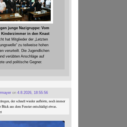
gegen junge Nazigruppe: Vom
 Kinderzimmer in den Knast
cht hat Mitglieder der „Letzten
gungswelle“ zu teilweise hohen
en verurteilt. Die Jugendlichen
und verübten Anschläge auf
ete und politische Gegner.
ermayer
on
4.8.2026, 18:55:56
regen, der schnell wieder aufhörte, noch immer
r Blick aus dem Fenster entschädigt etwas.
et