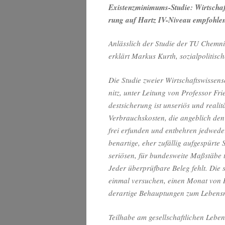
Exis­tenz­mi­ni­mums-Stu­die: Wirt­schaf
rung auf Hartz IV-Niveau empfohle
Anläss­lich der Stu­die der TU Chem­ni
erklärt Mar­kus Kurth, sozi­al­po­li­ti­s
Die Stu­die zwei­er Wirt­schafts­wis­sen­
nitz, unter Lei­tung von Pro­fes­sor Fr
dest­si­che­rung ist unse­ri­ös und rea­l
Ver­brauchs­kos­ten, die angeb­lich den 
frei erfun­den und ent­beh­ren jed­we­der
ben­ar­ti­ge, eher zufäl­lig auf­ge­spür
seriö­sen, für bun­des­wei­te Maß­stä­be
Jeder über­prüf­ba­re Beleg fehlt. Die sta
ein­mal ver­su­chen, einen Monat von 
der­ar­ti­ge Behaup­tun­gen zum Lebens­
Teil­ha­be am gesell­schaft­li­chen Leb