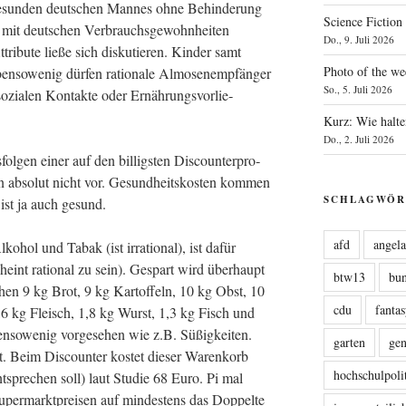
gesun­den deut­schen Man­nes ohne Behin­de­rung
Science Fiction
 mit deut­schen Ver­brauchs­ge­wohn­hei­ten
Do., 9. Juli 2026
ri­bu­te lie­ße sich dis­ku­tie­ren. Kin­der samt
Photo of the we
n­so­we­nig dür­fen ratio­na­le Almo­sen­emp­fän­ger
So., 5. Juli 2026
ozia­len Kon­tak­te oder Ernäh­rungs­vor­lie­
Kurz: Wie halte
Do., 2. Juli 2026
ol­gen einer auf den bil­ligs­ten Dis­coun­ter­pro­
 abso­lut nicht vor. Gesund­heits­kos­ten kom­men
SCHLAGWÖR
 ist ja auch gesund.
afd
angel
lko­hol und Tabak (ist irra­tio­nal), ist dafür
heint ratio­nal zu sein). Gespart wird über­haupt
btw13
bu
chen 9 kg Brot, 9 kg Kar­tof­feln, 10 kg Obst, 10
cdu
fanta
,6 kg Fleisch, 1,8 kg Wurst, 1,3 kg Fisch und
­so­we­nig vor­ge­se­hen wie z.B. Süßig­kei­ten.
garten
ge
. Beim Dis­coun­ter kos­tet die­ser Waren­korb
hochschulpoli
spre­chen soll) laut Stu­die 68 Euro. Pi mal
r­markt­prei­sen auf min­des­tens das Dop­pel­te