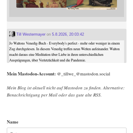
Till Westermayer
on
5.8.2026, 20:03:42
Jo Waltons Venedig-Buch - Everybody's perfect - mehr oder weniger in einem
Zug durchgelesen. In diesem Venedig treffen neun Welten aufeinander. Walton
macht daraus eine Meditation über Liebe in ihren unterschiedlichen
Ausprägungen, über Verletzlichkeit und die Pandemie.
Mein Mast­o­don-Account:
@_tillwe_@mastodon.social
Mein Blog ist aktu­ell nicht auf Mast­o­don zu fin­den. Alter­na­ti­ve:
Benach­rich­ti­gung per Mail oder das gute alte
RSS
.
Name