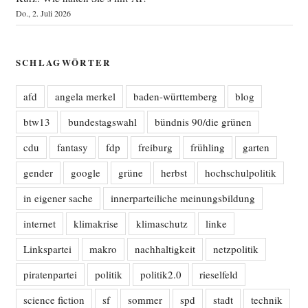
Do., 2. Juli 2026
SCHLAGWÖRTER
afd
angela merkel
baden-württemberg
blog
btw13
bundestagswahl
bündnis 90/die grünen
cdu
fantasy
fdp
freiburg
frühling
garten
gender
google
grüne
herbst
hochschulpolitik
in eigener sache
innerparteiliche meinungsbildung
internet
klimakrise
klimaschutz
linke
Linkspartei
makro
nachhaltigkeit
netzpolitik
piratenpartei
politik
politik2.0
rieselfeld
science fiction
sf
sommer
spd
stadt
technik