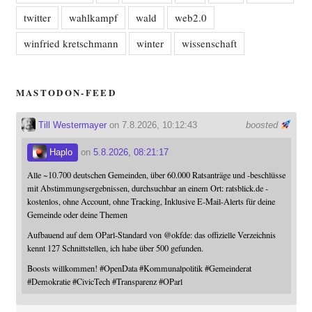
twitter
wahlkampf
wald
web2.0
winfried kretschmann
winter
wissenschaft
MASTODON-FEED
Till Westermayer
on 7.8.2026, 10:12:43
boosted
Haplo
on
5.8.2026, 08:21:17
Alle ~10.700 deutschen Gemeinden, über 60.000 Ratsanträge und -beschlüsse
mit Abstimmungsergebnissen, durchsuchbar an einem Ort: ratsblick.de -
kostenlos, ohne Account, ohne Tracking, Inklusive E-Mail-Alerts für deine
Gemeinde oder deine Themen
Aufbauend auf dem OParl-Standard von
@
okfde
: das offizielle Verzeichnis
kennt 127 Schnittstellen, ich habe über 500 gefunden.
Boosts willkommen!
#
OpenData
#
Kommunalpolitik
#
Gemeinderat
#
Demokratie
#
CivicTech
#
Transparenz
#
OParl