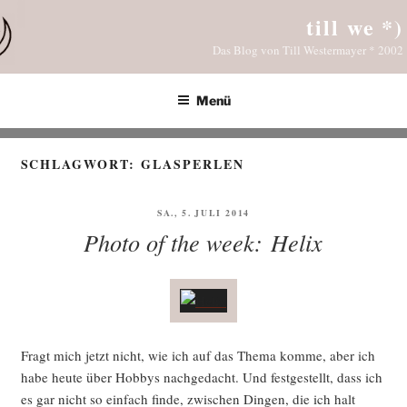
Zum
till we *)
Inhalt
Das Blog von Till Westermayer * 2002
springen
Menü
SCHLAGWORT:
GLASPERLEN
VERÖFFENTLICHT
SA., 5. JULI 2014
AM
Photo of the week: Helix
Fragt mich jetzt nicht, wie ich auf das The­ma kom­me, aber ich
habe heu­te über Hob­bys nach­ge­dacht. Und fest­ge­stellt, dass ich
es gar nicht so ein­fach fin­de, zwi­schen Din­gen, die ich halt