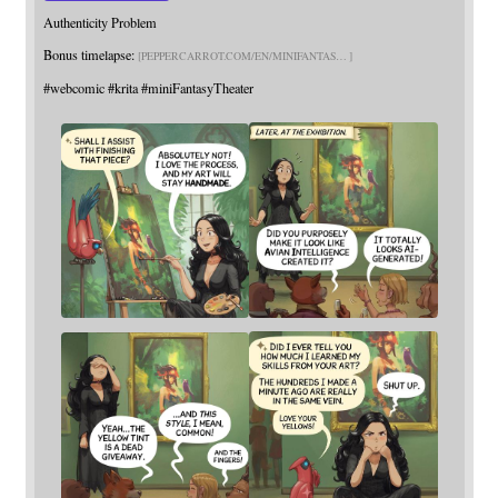
Authenticity Problem
Bonus timelapse:
PEPPERCARROT.COM/EN/MINIFANTAS
#
webcomic
#
krita
#
miniFantasyTheater