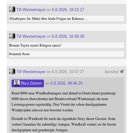
Till Westermayer
on
6.8.2026, 18:23:17
@
kaibojens
Im Mittel über beide Folgen im Rahmen ...
Till Westermayer
on
6.8.2026, 16:58:28
Bonnie Taylor meets Klingon opera?
#
startrek
#
snw
Till Westermayer
on 6.8.2026, 15:07:27
boosted
Rico Grimm
on
6.8.2026, 08:46:25
Rund 8000 neue Windkraftanlagen sind aktuell in Deutschland genehmigt.
6000 davon überschreiten laut Bundesverband Windenergie die neue
Leistungsgrenze regelmäßig. Drei Viertel der schon durchgeplanten
Windprojekte müssen neu bewertet werden.
Deshalb ist Windkraft für mich die eigentliche Story dieser Gesetze: Solar
verliert Garantien für zukünftige Anlagen. Windkraft verliert sie für bereits
durchgeplante und genehmigte Anlagen.