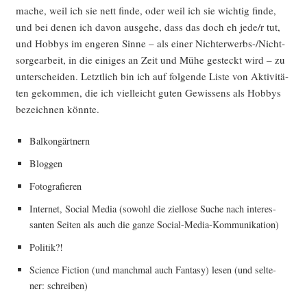
mache, weil ich sie nett fin­de, oder weil ich sie wich­tig fin­de,
und bei denen ich davon aus­ge­he, dass das doch eh jede/r tut,
und Hob­bys im enge­ren Sin­ne – als einer Nicht­er­werbs-/Nicht­
sor­ge­ar­beit, in die eini­ges an Zeit und Mühe gesteckt wird – zu
unter­schei­den. Letzt­lich bin ich auf fol­gen­de Lis­te von Akti­vi­tä­
ten gekom­men, die ich viel­leicht guten Gewis­sens als Hob­bys
bezeich­nen könnte.
Bal­kon­gärt­nern
Blog­gen
Foto­gra­fie­ren
Inter­net, Social Media (sowohl die ziel­lo­se Suche nach inter­es­
san­ten Sei­ten als auch die gan­ze Social-Media-Kommunikation)
Poli­tik?!
Sci­ence Fic­tion (und manch­mal auch Fan­ta­sy) lesen (und sel­te­
ner: schreiben)