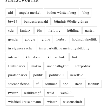
SCHLAGWÖRTER
afd
angela merkel
baden-württemberg
blog
btw13
bundestagswahl
bündnis 90/die grünen
cdu
fantasy
fdp
freiburg
frühling
garten
gender
google
grüne
herbst
hochschulpolitik
in eigener sache
innerparteiliche meinungsbildung
internet
klimakrise
klimaschutz
linke
Linkspartei
makro
nachhaltigkeit
netzpolitik
piratenpartei
politik
politik2.0
rieselfeld
science fiction
sf
sommer
spd
stadt
technik
twitter
wahlkampf
wald
web2.0
winfried kretschmann
winter
wissenschaft