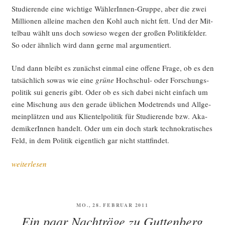
te)“
Stu­die­ren­de eine wich­ti­ge Wäh­le­rIn­nen-Grup­pe, aber die zwei
Mil­lio­nen allei­ne machen den Kohl auch nicht fett. Und der Mit­
tel­bau wählt uns doch sowie­so wegen der gro­ßen Poli­tik­fel­der.
So oder ähn­lich wird dann ger­ne mal argumentiert.
Und dann bleibt es zunächst ein­mal eine offe­ne Fra­ge, ob es den
tat­säch­lich sowas wie eine
grü­ne
Hoch­schul- oder For­schungs­
po­li­tik sui gene­ris gibt. Oder ob es sich dabei nicht ein­fach um
eine Mischung aus den gera­de übli­chen Mode­trends und All­ge­
mein­plät­zen und aus Kli­en­tel­po­li­tik für Stu­die­ren­de bzw. Aka­
de­mi­ke­rIn­nen han­delt. Oder um ein doch stark tech­no­kra­ti­sches
Feld, in dem Poli­tik eigent­lich gar nicht stattfindet.
„Drei
weiterlesen
Kom­
po­
nen­
VERÖFFENTLICHT
MO., 28. FEBRUAR 2011
ten
AM
Ein paar Nachträge zu Guttenberg
grü­