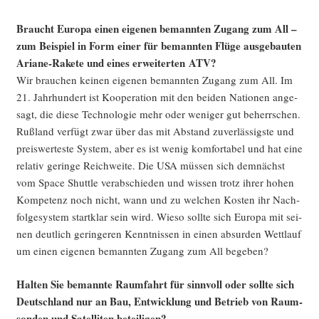
Braucht Euro­pa einen eige­nen bemann­ten Zugang zum All –
zum Bei­spiel in Form einer für bemann­ten Flü­ge aus­ge­bau­ten
Aria­ne-Rake­te und eines erwei­ter­ten ATV?
Wir brau­chen kei­nen eige­nen bemann­ten Zugang zum All. Im
21. Jahr­hun­dert ist Koope­ra­ti­on mit den bei­den Natio­nen ange­
sagt, die die­se Tech­no­lo­gie mehr oder weni­ger gut beherr­schen.
Ruß­land ver­fügt zwar über das mit Abstand zuver­läs­sigs­te und
preis­wer­tes­te Sys­tem, aber es ist wenig kom­for­ta­bel und hat eine
rela­tiv gerin­ge Reich­wei­te. Die USA müs­sen sich dem­nächst
vom Space Shut­tle ver­ab­schie­den und wis­sen trotz ihrer hohen
Kom­pe­tenz noch nicht, wann und zu wel­chen Kos­ten ihr Nach­
fol­ge­sys­tem start­klar sein wird. Wie­so soll­te sich Euro­pa mit sei­
nen deut­lich gerin­ge­ren Kennt­nis­sen in einen absur­den Wett­lauf
um einen eige­nen bemann­ten Zugang zum All begeben?
Hal­ten Sie bemann­te Raum­fahrt für sinn­voll oder soll­te sich
Deutsch­land nur an Bau, Ent­wick­lung und Betrieb von Raum­
son­den und Satel­li­ten beteiligen?