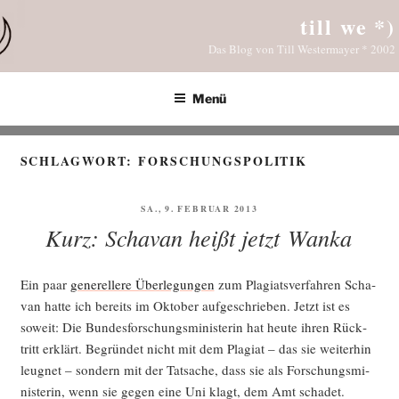
Zum
till we *)
Inhalt
Das Blog von Till Westermayer * 2002
springen
Menü
SCHLAGWORT:
FORSCHUNGSPOLITIK
VERÖFFENTLICHT
SA., 9. FEBRUAR 2013
AM
Kurz: Schavan heißt jetzt Wanka
Ein paar
gene­rel­le­re Über­le­gun­gen
zum Pla­gi­ats­ver­fah­ren Scha­
van hat­te ich bereits im Okto­ber auf­ge­schrie­ben. Jetzt ist es
soweit: Die Bun­des­for­schungs­mi­nis­te­rin hat heu­te ihren Rück­
tritt erklärt. Begrün­det nicht mit dem Pla­gi­at – das sie wei­ter­hin
leug­net – son­dern mit der Tat­sa­che, dass sie als For­schungs­mi­
nis­te­rin, wenn sie gegen eine Uni klagt, dem Amt schadet.