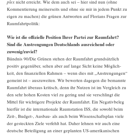
plex
nicht erreicht. Wie dem auch sei – hier sind nun (ohne
Kom­men­tie­rung mei­ner­seits und ohne sie mir in jedem Punkt zu
eigen zu machen) die grü­nen Ant­wor­ten auf Flo­ri­ans Fra­gen zur
Raumfahrtpolitik:
Wie ist die offi­zi­el­le Posi­ti­on Ihrer Par­tei zur Raum­fahrt?
Sind die Anstren­gun­gen Deutsch­lands aus­rei­chend oder
zuwenig/zuviel?
Bünd­nis 90/Die Grü­nen ste­hen der Raum­fahrt grund­sätz­lich
posi­tiv gegen­über, sehen aber auf lan­ge Sicht kei­ne Mög­lich­
keit, den finan­zi­el­len Rah­men – wenn dies mit „Anstren­gun­gen“
gemeint ist – aus­zu­wei­ten. Wir bewer­ten dage­gen die bemann­te
Raum­fahrt über­aus kri­tisch, denn ihr Nut­zen ist im Ver­gleich zu
den sehr hohen Kos­ten viel zu gering und sie ver­schlingt die
Mit­tel für wich­ti­ge­re Pro­jek­te der Raum­fahrt. Ein Nega­tiv­be­leg
hier­für ist die inter­na­tio­na­le Raum­sta­ti­on ISS, die sowohl beim
Zeit‑, Budget‑, Aus­bau- als auch beim Wis­sen­schafts­plan vie­le
der gesteck­ten Zie­le ver­fehlt hat. Daher leh­nen wir auch eine
deut­sche Betei­li­gung an einer geplan­ten US-ame­ri­ka­ni­schen