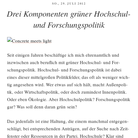
VERÖFFENTLICHT
SO., 29. JULI 2012
trach­
AM
Drei Komponenten grüner Hochschul-
tung
zur
und Forschungspolitik
Lis­
ten­
auf­
stel­
Seit eini­gen Jah­ren beschäf­ti­ge ich mich ehren­amt­lich und
lungs-
inzwi­schen auch beruf­lich mit grü­ner Hoch­schul- und For­
LDK
schungs­po­li­tik. Hoch­schul- und For­schungs­po­li­tik ist dabei
Böb­
eines die­ser mit­tel­gro­ßen Poli­tik­fel­der, das oft als weni­ger wich­
lin­
tig ange­se­hen wird. Wer etwas auf sich hält, macht Außen­po­li­
gen
tik, oder Wirt­schafts­po­li­tik, oder doch zumin­dest Innen­po­li­tik.
(und
Oder eben Öko­lo­gie. Aber Hoch­schul­po­li­tik? For­schungs­po­li­tik
zur
gar? Was soll denn dar­an grün sein?
Zivil­
klau­
Das jeden­falls ist eine Hal­tung, die einem manch­mal ent­ge­gen­
sel-
schlägt, bei ent­spre­chen­den Anträ­gen, auf der Suche nach Zeit­
Debat­
fens­ter oder Res­sour­cen in der Par­tei. Hoch­schu­le? Klar sind