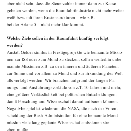
aber nicht sein, dass die Steu­er­zah­ler immer dann zur Kas­se
gebe­ten wer­den, wenn die Raum­fahrt­in­dus­trie nicht mehr wei­ter
weiß bzw. mit ihren Kos­ten­struk­tu­ren – wie z.B.
bei der Aria­ne 5 – nicht mehr klar kommt.
Wel­che Zie­le sol­len in der Raum­fahrt künf­tig ver­folgt
werden?
Anstatt Gel­der sinn­los in Pres­ti­ge­pro­jek­te wie bemann­te Mis­sio­
nen zur ISS oder zum Mond zu ste­cken, soll­ten wei­ter­hin unbe­
mann­te Mis­sio­nen z.B. zu den inne­ren und äuße­ren Pla­ne­ten,
zur Son­ne und vor allem zu Mond und zur Erkun­dung des Welt­
alls ver­folgt wer­den. Wir brau­chen auf­grund der lan­gen Pla­
nungs- und Aus­füh­rungs­vor­läu­fe von z.T. 10 Jah­ren und mehr,
eine grö­ße­re Ver­läss­lich­keit bei poli­ti­schen Ent­schei­dun­gen,
damit For­schung und Wis­sen­schaft dar­auf auf­bau­en kön­nen.
Nega­tiv­bei­spiel ist wie­der­um die NASA, die nach der Vor­ent­
schei­dung der Bush-Admi­nis­tra­ti­on für eine bemann­te Mond­
mis­si­on vie­le lang geplan­te Wis­sen­schafts­mis­sio­nen strei­
chen mußte.