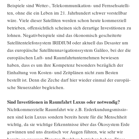
Bei­spie­le sind Wetter‑, Tele­kom­mu­ni­ka­ti­on- und Fern­seh­sa­tel­li­
ten, ohne die ein Leben im 21. Jahr­hun­dert schwer vor­stell­bar
wäre. Vie­le die­ser Satel­li­ten wer­den schon heu­te kom­mer­zi­ell
betrie­ben, offen­sicht­lich schei­nen sich der­ar­ti­ge Inves­ti­tio­nen zu
loh­nen. Nega­tiv­bei­spie­le sind das öko­no­misch geschei­ter­te
Satel­li­ten­te­le­fon­sys­tem IRIDIUM oder aktu­ell das Desas­ter um
das euro­päi­sche Satel­li­ten­na­vi­ga­ti­ons­sys­tem Gali­leo, bei der die
euro­päi­schen Luft- und Raum­fahrt­un­ter­neh­men bewie­sen
haben, dass es um ihre Kom­pe­tenz beson­ders bezüg­lich der
Ein­hal­tung von Kos­ten- und Zeit­plä­nen nicht zum Bes­ten
bestellt ist. Denn die Zeche darf hier wie­der ein­mal der euro­päi­
sche Steu­er­zah­ler begleichen.
Sind Inves­ti­tio­nen in Raum­fahrt Luxus oder notwendig?
Nicht­kom­mer­zi­el­le Raum­fahrt wie z.B. Erd­er­kun­dungs­mis­sio­
nen sind kein Luxus son­dern bereits heu­te für die Mensch­heit
wich­tig, da sie wich­ti­ge Erkennt­nis­se über das Öko­sys­tem Erde
gewin­nen und uns dras­tisch vor Augen füh­ren, wie sehr wir
bereits an unse­rem Pla­ne­ten Raub­bau betrie­ben haben. Die­se