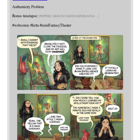
Authenticity Problem
Bonus timelapse:
PEPPERCARROT.COM/EN/MINIFANTAS
#
webcomic
#
krita
#
miniFantasyTheater