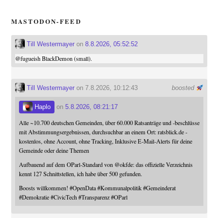
MASTODON-FEED
Till Westermayer
on
8.8.2026, 05:52:52
@
fugueish
BlackDemon (small).
Till Westermayer
on 7.8.2026, 10:12:43
boosted
Haplo
on
5.8.2026, 08:21:17
Alle ~10.700 deutschen Gemeinden, über 60.000 Ratsanträge und -beschlüsse
mit Abstimmungsergebnissen, durchsuchbar an einem Ort: ratsblick.de -
kostenlos, ohne Account, ohne Tracking, Inklusive E-Mail-Alerts für deine
Gemeinde oder deine Themen
Aufbauend auf dem OParl-Standard von
@
okfde
: das offizielle Verzeichnis
kennt 127 Schnittstellen, ich habe über 500 gefunden.
Boosts willkommen!
#
OpenData
#
Kommunalpolitik
#
Gemeinderat
#
Demokratie
#
CivicTech
#
Transparenz
#
OParl