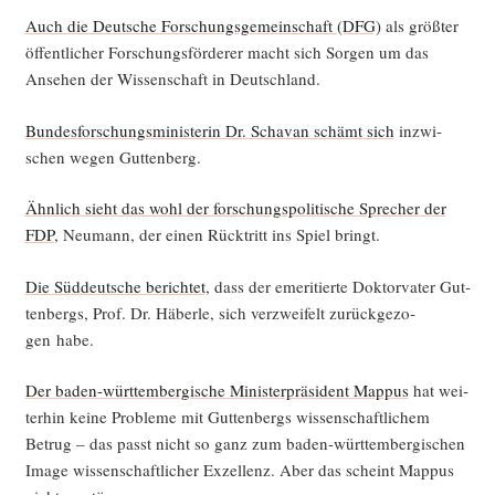
Auch die Deut­sche For­schungs­ge­mein­schaft (DFG)
als größ­ter
öffent­li­cher For­schungs­för­de­rer macht sich Sor­gen um das
Anse­hen der Wis­sen­schaft in Deutschland.
Bun­des­for­schungs­mi­nis­te­rin Dr. Scha­van schämt sich
inzwi­
schen wegen Guttenberg.
Ähn­lich sieht das wohl der for­schungs­po­li­ti­sche Spre­cher der
FDP
, Neu­mann, der einen Rück­tritt ins Spiel bringt.
Die Süd­deut­sche berich­tet
, dass der eme­ri­tier­te Dok­tor­va­ter Gut­
ten­bergs, Prof. Dr. Häber­le, sich ver­zwei­felt zurück­ge­zo­
gen habe.
Der baden-würt­tem­ber­gi­sche Minis­ter­prä­si­dent Map­pus
hat wei­
ter­hin kei­ne Pro­ble­me mit Gut­ten­bergs wis­sen­schaft­li­chem
Betrug – das passt nicht so ganz zum baden-würt­tem­ber­gi­schen
Image wis­sen­schaft­li­cher Exzel­lenz. Aber das scheint Map­pus