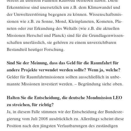
Erkennt­nis­se sind uner­setz­lich um z.B. dem Kli­ma­wan­del und
der Umwelt­zer­stö­rung begeg­nen zu kön­nen. Wis­sen­schafts­mis­
sio­nen wie z.B. zu Son­ne, Mond, Klein­pla­ne­ten, Kome­ten, Pla­
ne­ten oder zur Erkun­dung des Welt­alls (wie z.B. die aktu­el­len
Mis­sio­nen Her­schel und Planck) sind für die Grund­la­gen­wis­sen­
schaf­ten uner­läss­lich, sie gehö­ren zu einem unver­zicht­ba­ren
Bestand­teil heu­ti­ger Forschung.
Sind Sie der Mei­nung, dass das Geld für die Raum­fahrt für
ande­re Pro­jek­te ver­wen­det wer­den soll­te? Wenn ja, welche?
Gel­der für Raum­fahrt­mis­sio­nen soll­ten aus­schließ­lich in unbe­
mann­te Mis­sio­nen inves­tiert wer­den. – Begrün­dung sie­he oben.
Hal­ten Sie die Ent­schei­dung, die deut­sche Mond­mis­si­on LEO
zu strei­chen, für richtig?
Ja, in die­sem Fal­le stim­men wir der Ent­schei­dung der Bun­des­re­
gie­rung vom Juli 2008 aus­drück­lich zu. Aller­dings scheint die­se
Posi­ti­on nach den jüngs­ten Ver­laut­ba­run­gen des zustän­di­gen