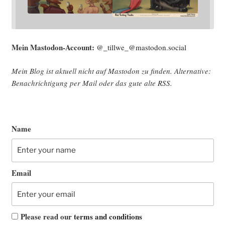
Mein Mast­o­don-Account:
@_tillwe_@mastodon.social
Mein Blog ist aktu­ell nicht auf Mast­o­don zu fin­den. Alter­na­ti­ve:
Benach­rich­ti­gung per Mail oder das gute alte
RSS
.
Name
Email
Please read our
terms and conditions