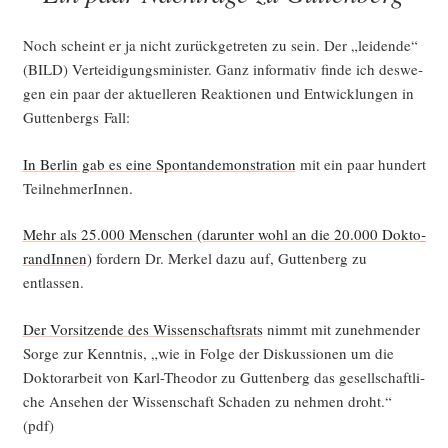
ner
Hoch­
Noch scheint er ja nicht zurück­ge­tre­ten zu sein. Der „lei­den­de“
schul-
(BILD) Ver­tei­di­gungs­mi­nis­ter. Ganz infor­ma­tiv fin­de ich des­we­
und
gen ein paar der aktu­el­le­ren Reak­tio­nen und Ent­wick­lun­gen in
For­
Gut­ten­bergs Fall:
schungs­
In Ber­lin gab es eine Spon­tan­de­mons­tra­ti­on
mit ein paar hun­dert
po­
TeilnehmerInnen.
li­
tik“
Mehr als 25.000 Men­schen (dar­un­ter wohl an die 20.000 Dok­to­
ran­dIn­nen)
for­dern Dr. Mer­kel dazu auf, Gut­ten­berg zu
entlassen.
Der Vor­sit­zen­de des Wis­sen­schafts­rats
nimmt mit zuneh­men­der
Sor­ge zur Kennt­nis, „wie in Fol­ge der Dis­kus­sio­nen um die
Dok­tor­ar­beit von Karl-Theo­dor zu Gut­ten­berg das gesell­schaft­li­
che Anse­hen der Wis­sen­schaft Scha­den zu neh­men droht.“
(pdf)