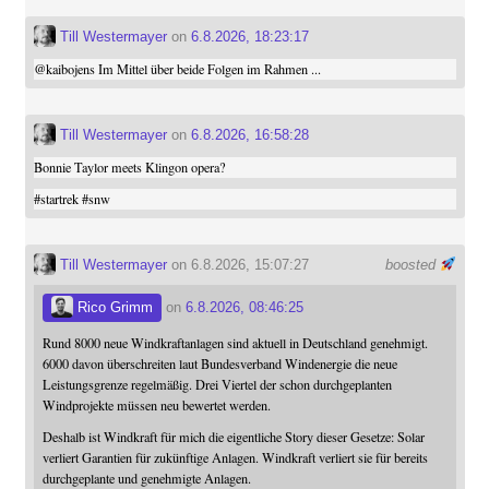
Till Westermayer
on
6.8.2026, 18:23:17
@
kaibojens
Im Mittel über beide Folgen im Rahmen ...
Till Westermayer
on
6.8.2026, 16:58:28
Bonnie Taylor meets Klingon opera?
#
startrek
#
snw
Till Westermayer
on 6.8.2026, 15:07:27
boosted
Rico Grimm
on
6.8.2026, 08:46:25
Rund 8000 neue Windkraftanlagen sind aktuell in Deutschland genehmigt.
6000 davon überschreiten laut Bundesverband Windenergie die neue
Leistungsgrenze regelmäßig. Drei Viertel der schon durchgeplanten
Windprojekte müssen neu bewertet werden.
Deshalb ist Windkraft für mich die eigentliche Story dieser Gesetze: Solar
verliert Garantien für zukünftige Anlagen. Windkraft verliert sie für bereits
durchgeplante und genehmigte Anlagen.