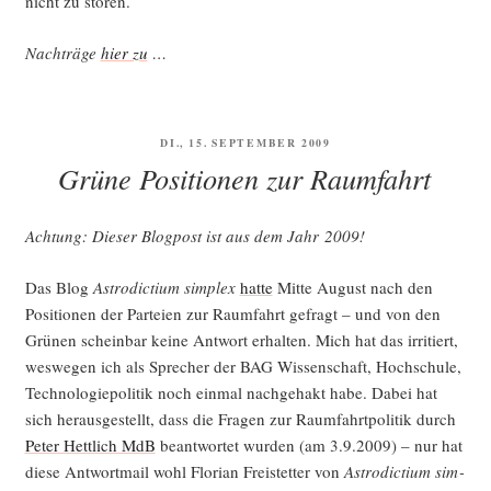
nicht zu stören.
Nach­trä­ge
hier zu
…
VERÖFFENTLICHT
DI., 15. SEPTEMBER 2009
AM
Grüne Positionen zur Raumfahrt
Ach­tung: Die­ser Blog­post ist aus dem Jahr 2009!
Das Blog
Astro­dic­ti­um sim­plex
hat­te
Mit­te August nach den
Posi­tio­nen der Par­tei­en zur Raum­fahrt gefragt – und von den
Grü­nen schein­bar kei­ne Ant­wort erhal­ten. Mich hat das irri­tiert,
wes­we­gen ich als Spre­cher der BAG Wis­sen­schaft, Hoch­schu­le,
Tech­no­lo­gie­po­li­tik noch ein­mal nach­ge­hakt habe. Dabei hat
sich her­aus­ge­stellt, dass die Fra­gen zur Raum­fahrt­po­li­tik durch
Peter Hett­lich MdB
beant­wor­tet wur­den (am 3.9.2009) – nur hat
die­se Ant­wort­mail wohl Flo­ri­an Frei­stet­ter von
Astro­dic­ti­um sim­