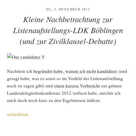
VERÖFFENTLICHT
MI., 5. DEZEMBER 2012
AM
Kleine Nachbetrachtung zur
Listenaufstellungs-LDK Böblingen
(und zur Zivilklausel-Debatte)
Nach­dem ich
begrün­det habe, war­um ich nicht kan­di­die­re
(und
gesagt habe, was es sonst so im Vor­feld der Lis­ten­auf­stel­lung
noch zu sagen gibt) und
einen kur­zen Vor­be­richt
zur grü­nen
Lan­des­de­le­gier­ten­kon­fe­renz 2012 ver­fasst habe, möch­te ich
mich doch noch kurz zu den Ergeb­nis­sen äußern.
„Klei­
weiterlesen
ne
Nach­
be­