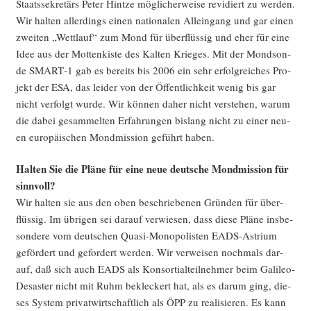
Staats­se­kre­tärs Peter Hint­ze mög­li­cher­wei­se revi­diert zu wer­den.
Wir hal­ten aller­dings einen natio­na­len Allein­gang und gar einen
zwei­ten „Wett­lauf“ zum Mond für über­flüs­sig und eher für eine
Idee aus der Mot­ten­kis­te des Kal­ten Krie­ges. Mit der Mond­son­
de SMART‑1 gab es bereits bis 2006 ein sehr erfolg­rei­ches Pro­
jekt der ESA, das lei­der von der Öffent­lich­keit wenig bis gar
nicht ver­folgt wur­de. Wir kön­nen daher nicht ver­ste­hen, war­um
die dabei gesam­mel­ten Erfah­run­gen bis­lang nicht zu einer neu­
en euro­päi­schen Mond­mis­si­on geführt haben.
Hal­ten Sie die Plä­ne für eine neue deut­sche Mond­mis­si­on für
sinnvoll?
Wir hal­ten sie aus den oben beschrie­be­nen Grün­den für über­
flüs­sig. Im übri­gen sei dar­auf ver­wie­sen, dass die­se Plä­ne ins­be­
son­de­re vom deut­schen Qua­si-Mono­po­lis­ten EADS-Astri­um
geför­dert und gefor­dert wer­den. Wir ver­wei­sen noch­mals dar­
auf, daß sich auch EADS als Kon­sor­ti­al­teil­neh­mer beim Gali­leo-
Desas­ter nicht mit Ruhm bekle­ckert hat, als es dar­um ging, die­
ses Sys­tem pri­vat­wirt­schaft­lich als ÖPP zu rea­li­sie­ren. Es kann