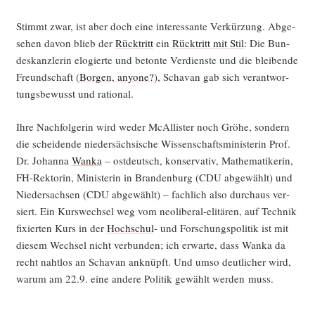
Stimmt zwar, ist aber doch eine inter­es­san­te Ver­kür­zung. Abge­
se­hen davon blieb der
Rück­tritt
ein
Rück­tritt mit Stil
: Die Bun­
des­kanz­le­rin elo­gier­te und beton­te Ver­diens­te und die blei­ben­de
Freund­schaft (
Bor­gen, anyo­ne?
), Scha­van gab sich ver­ant­wor­
tungs­be­wusst und rational.
Ihre Nach­fol­ge­rin wird weder McAl­lis­ter noch Grö­he, son­dern
die schei­den­de nie­der­säch­si­sche Wis­sen­schafts­mi­nis­te­rin Prof.
Dr. Johan­na
Wan­ka
– ost­deutsch, kon­ser­va­tiv, Mathe­ma­ti­ke­rin,
FH-Rek­to­rin, Minis­te­rin in Bran­den­burg (CDU abge­wählt) und
Nie­der­sach­sen (CDU abge­wählt) – fach­lich also durch­aus ver­
siert. Ein Kurs­wech­sel weg vom neo­li­be­ral-eli­tä­ren, auf Tech­nik
fixier­ten Kurs in der
Hoch­schul
- und For­schungs­po­li­tik ist mit
die­sem Wech­sel nicht ver­bun­den; ich erwar­te, dass Wan­ka da
recht naht­los an Scha­van anknüpft. Und umso deut­li­cher wird,
war­um am 22.9. eine ande­re Poli­tik gewählt wer­den muss.