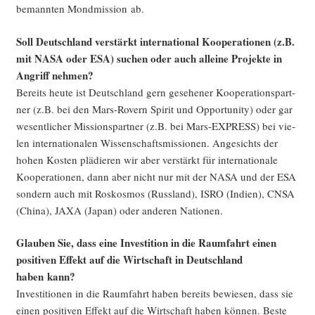
bemann­ten Mond­mis­si­on ab.
Soll Deutsch­land ver­stärkt inter­na­tio­nal Koope­ra­tio­nen (z.B.
mit NASA oder ESA) suchen oder auch allei­ne Pro­jek­te in
Angriff nehmen?
Bereits heu­te ist Deutsch­land gern gese­he­ner Koope­ra­ti­ons­part­
ner (z.B. bei den Mars-Rovern Spi­rit und Oppor­tu­ni­ty) oder gar
wesent­li­cher Mis­si­ons­part­ner (z.B. bei Mars-EXPRESS) bei vie­
len inter­na­tio­na­len Wis­sen­schafts­mis­sio­nen. Ange­sichts der
hohen Kos­ten plä­die­ren wir aber ver­stärkt für inter­na­tio­na­le
Koope­ra­tio­nen, dann aber nicht nur mit der NASA und der ESA
son­dern auch mit Roskos­mos (Russ­land), ISRO (Indi­en), CNSA
(Chi­na), JAXA (Japan) oder ande­ren Nationen.
Glau­ben Sie, dass eine Inves­ti­ti­on in die Raum­fahrt einen
posi­ti­ven Effekt auf die Wirt­schaft in Deutsch­land
haben kann?
Inves­ti­tio­nen in die Raum­fahrt haben bereits bewie­sen, dass sie
einen posi­ti­ven Effekt auf die Wirt­schaft haben kön­nen. Bes­te