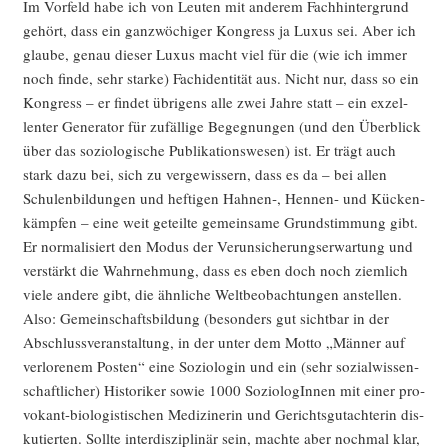
Im Vor­feld habe ich von Leu­ten mit ande­rem Fach­hin­ter­grund
gehört, dass ein ganz­wö­chi­ger Kon­gress ja Luxus sei. Aber ich
glau­be, genau die­ser Luxus macht viel für die (wie ich immer
noch fin­de, sehr star­ke) Fach­iden­ti­tät aus. Nicht nur, dass so ein
Kon­gress – er fin­det übri­gens alle zwei Jah­re statt – ein exzel­
len­ter Gene­ra­tor für zufäl­li­ge Begeg­nun­gen (und den Über­blick
über das sozio­lo­gi­sche Publi­ka­ti­ons­we­sen) ist. Er trägt auch
stark dazu bei, sich zu ver­ge­wis­sern, dass es da – bei allen
Schu­len­bil­dun­gen und hef­ti­gen Hahnen‑, Hen­nen- und Kücken­
kämp­fen – eine weit geteil­te gemein­sa­me Grund­stim­mung gibt.
Er nor­ma­li­siert den Modus der Ver­un­si­che­rungs­er­war­tung und
ver­stärkt die Wahr­neh­mung, dass es eben doch noch ziem­lich
vie­le ande­re gibt, die ähn­li­che Welt­be­ob­ach­tun­gen anstel­len.
Also: Gemein­schafts­bil­dung (beson­ders gut sicht­bar in der
Abschluss­ver­an­stal­tung, in der unter dem Mot­to „Män­ner auf
ver­lo­re­nem Pos­ten“ eine Sozio­lo­gin und ein (sehr sozi­al­wis­sen­
schaft­li­cher) His­to­ri­ker sowie 1000 Sozio­lo­gIn­nen mit einer pro­
vo­kant-bio­lo­gis­ti­schen Medi­zi­ne­rin und Gerichts­gut­ach­te­rin dis­
ku­tier­ten. Soll­te inter­dis­zi­pli­när sein, mach­te aber noch­mal klar,