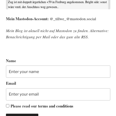
Zug ist mit doppelt ärgerlichen +59 in Freiburg angekommen. Bright side: sonst
wäre vmtl. der Anschluss weg gewesen..
Mein Mast­o­don-Account:
@_tillwe_@mastodon.social
Mein Blog ist aktu­ell nicht auf Mast­o­don zu fin­den. Alter­na­ti­ve:
Benach­rich­ti­gung per Mail oder das gute alte
RSS
.
Name
Email
Please read our
terms and conditions