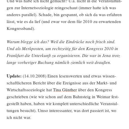
Und was habe ich nicht gemacht? U.a. nicht in die Ver­an­stal­tun­
gen zur Inter­net­so­zio­lo­gie rein­ge­schaut (immer hat­te ich was
ande­res par­al­lel). Scha­de, bin gespannt, ob sich da was erfah­ren
lässt, wie es da lief (und zwar vor dem für 2010 zu erwar­ten­den
Kongressband).
War­um blog­ge ich das? Weil die Ein­drü­cke noch frisch sind.
Und als Merk­pos­ten, um recht­zei­tig für den Kon­gress 2010 in
Frank­furt die Unter­kunft zu orga­ni­sie­ren. Die war in Jena trotz
lan­ge vor­he­ri­ger Buchung näm­lich ziem­lich weit draußen.
Update:
(14.10.2008) Einen lesens­wer­ten und etwas wis­sen­
schaft­li­che­ren Bericht über die Ereig­nis­se aus der Markt- und
Wirt­schafts­so­zio­lo­gie hat
Tina Gün­ther
über den Kon­gress
geschrie­ben (wie wir schon auf dem Bahn­steig in Wei­mar fest­
ge­stellt haben, haben wir kom­plett unter­schied­li­che Ver­an­stal­
tun­gen besucht). Umso inter­es­san­ter, was dort pas­siert ist, wo
ich nicht war.