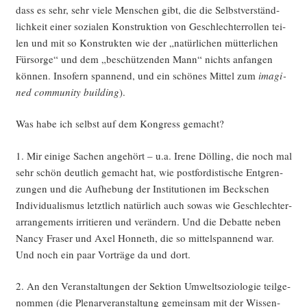
dass es sehr, sehr vie­le Men­schen gibt, die die Selbst­ver­ständ­
lich­keit einer sozia­len Kon­struk­ti­on von Geschlech­ter­rol­len tei­
len und mit so Kon­struk­ten wie der „natür­li­chen müt­ter­li­chen
Für­sor­ge“ und dem „beschüt­zen­den Mann“ nichts anfan­gen
kön­nen. Inso­fern span­nend, und ein schö­nes Mit­tel zum
ima­gi­
ned com­mu­ni­ty buil­ding
).
Was habe ich selbst auf dem Kon­gress gemacht?
1. Mir eini­ge Sachen ange­hört – u.a. Ire­ne Döl­ling, die noch mal
sehr schön deut­lich gemacht hat, wie post­for­dis­ti­sche Ent­gren­
zun­gen und die Auf­he­bung der Insti­tu­tio­nen im Beck­schen
Indi­vi­dua­lis­mus letzt­lich natür­lich auch sowas wie Geschlech­ter­
ar­ran­ge­ments irri­tie­ren und ver­än­dern. Und die Debat­te neben
Nan­cy Fraser und Axel Hon­neth, die so mit­tel­span­nend war.
Und noch ein paar Vor­trä­ge da und dort.
2. An den Ver­an­stal­tun­gen der Sek­ti­on Umwelt­so­zio­lo­gie teil­ge­
nom­men (die Ple­nar­ver­an­stal­tung gemein­sam mit der Wis­sen­