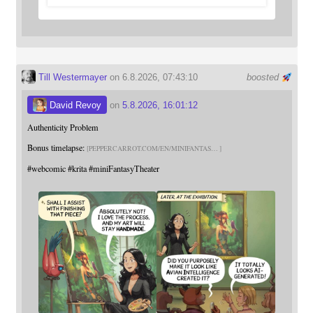
Till Westermayer
on 6.8.2026, 07:43:10
boosted
David Revoy
on
5.8.2026, 16:01:12
Authenticity Problem
Bonus timelapse:
PEPPERCARROT.COM/EN/MINIFANTAS
#
webcomic
#
krita
#
miniFantasyTheater