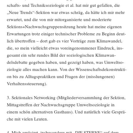
schafts- und Tech­nik­so­zio­lo­gie et al. hat mir gut gefal­len, die
„Neue Trends“-Sektion war etwas schräg, da hät­te ich mir mehr
erwar­tet, und die von mir mit­or­ga­ni­sier­te und mode­rier­te
Sektions+Nachwuchsgruppensitzung heu­te hat mei­ne eige­nen
Erwar­tun­gen trotz eini­ger tech­ni­scher Pro­ble­me zu Beginn deut­
lich über­trof­fen – dort gab es vier Vor­trä­ge zum Kli­ma­wan­del,
die, so mein viel­leicht etwas vor­ein­ge­nom­me­ner Ein­druck, ins­
ge­samt ein sehr run­des Bild der sozio­lo­gi­schen Kli­ma­wan­
delsde­bat­te gege­ben haben, und gezeigt haben, was Umwelt­so­
zio­lo­gie alles machen kann. Von der Wis­sen­schafts­de­kon­struk­ti­
on bis zu All­tags­prak­ti­ken und Fra­gen der (miss­lun­ge­nen)
Verhaltenssteuerung).
3. Sek­tio­na­les Net­wor­king (Mit­glie­der­ver­samm­lung der Sek­ti­on,
Mit­tags­tref­fen der Nach­wuchs­grup­pe Umwelt­so­zio­lo­gie in
einem schön alter­na­ti­ven Gast­haus). Und natür­lich vie­le Gesprä­
che mit vie­len Leuten.
4. Mich amü­siert, ins­be­son­de­re mit „DIE STERNE“ auf dem