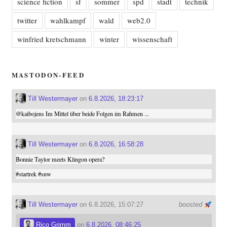
science fiction
sf
sommer
spd
stadt
technik
twitter
wahlkampf
wald
web2.0
winfried kretschmann
winter
wissenschaft
MASTODON-FEED
Till Westermayer
on
6.8.2026, 18:23:17
@
kaibojens
Im Mittel über beide Folgen im Rahmen ...
Till Westermayer
on
6.8.2026, 16:58:28
Bonnie Taylor meets Klingon opera?
#
startrek
#
snw
Till Westermayer
on 6.8.2026, 15:07:27
boosted
Rico Grimm
on
6.8.2026, 08:46:25