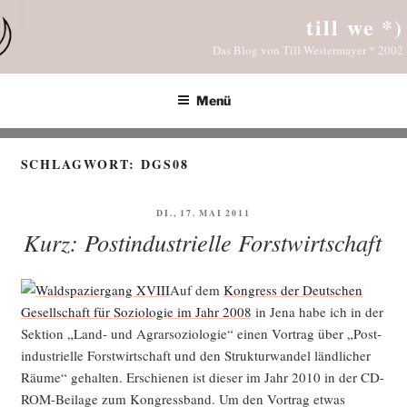
Zum
till we *)
Inhalt
Das Blog von Till Westermayer * 2002
springen
Menü
SCHLAGWORT:
DGS08
VERÖFFENTLICHT
DI., 17. MAI 2011
AM
Kurz: Postindustrielle Forstwirtschaft
Auf dem
Kon­gress der Deut­schen
Gesell­schaft für Sozio­lo­gie im Jahr 2008
in Jena habe ich in der
Sek­ti­on „Land- und Agrar­so­zio­lo­gie“ einen Vor­trag über „Post­
in­dus­tri­el­le Forst­wirt­schaft und den Struk­tur­wan­del länd­li­cher
Räu­me“ gehal­ten. Erschie­nen ist die­ser im Jahr 2010 in der CD-
ROM-Bei­la­ge zum Kon­gress­band. Um den Vor­trag etwas