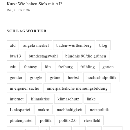
Kurz: Wie halten Sie’s mit AI?
Do., 2. Juli 2026
SCHLAGWÖRTER
afd
angela merkel
baden-württemberg
blog
btw13
bundestagswahl
bündnis 90/die grünen
cdu
fantasy
fdp
freiburg
frühling
garten
gender
google
grüne
herbst
hochschulpolitik
in eigener sache
innerparteiliche meinungsbildung
internet
klimakrise
klimaschutz
linke
Linkspartei
makro
nachhaltigkeit
netzpolitik
piratenpartei
politik
politik2.0
rieselfeld