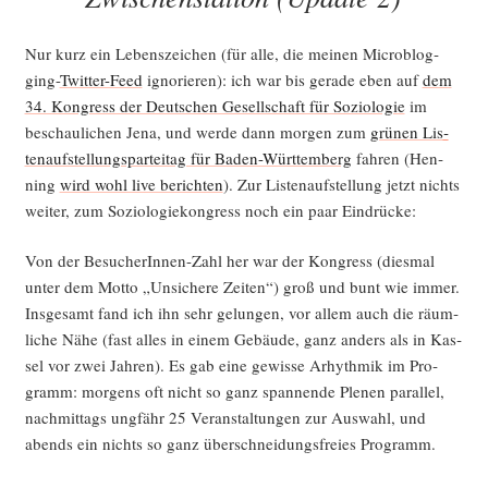
Nur kurz ein Lebens­zei­chen (für alle, die mei­nen Micro­blog­
ging-
Twit­ter-Feed
igno­rie­ren): ich war bis gera­de eben auf
dem
34. Kon­gress der Deut­schen Gesell­schaft für Sozio­lo­gie
im
beschau­li­chen Jena, und wer­de dann mor­gen zum
grü­nen Lis­
ten­auf­stel­lungs­par­tei­tag für Baden-Würt­tem­berg
fah­ren (Hen­
ning
wird wohl live berich­ten
). Zur Lis­ten­auf­stel­lung jetzt nichts
wei­ter, zum Sozio­lo­gie­kon­gress noch ein paar Eindrücke:
Von der Besu­che­rIn­nen-Zahl her war der Kon­gress (dies­mal
unter dem Mot­to „Unsi­che­re Zei­ten“) groß und bunt wie immer.
Ins­ge­samt fand ich ihn sehr gelun­gen, vor allem auch die räum­
li­che Nähe (fast alles in einem Gebäu­de, ganz anders als in Kas­
sel vor zwei Jah­ren). Es gab eine gewis­se Arhyth­mik im Pro­
gramm: mor­gens oft nicht so ganz span­nen­de Ple­nen par­al­lel,
nach­mit­tags ungfähr 25 Ver­an­stal­tun­gen zur Aus­wahl, und
abends ein nichts so ganz über­schnei­dungs­frei­es Programm.