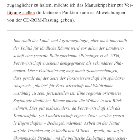
zugäng­li­cher zu hal­ten, möch­te ich das
Manu­skript hier zur Ver­
fü­gung stel­len
(in klei­ne­ren Punk­ten kann es Abwei­chun­gen
von der CD-ROM-Fas­sung geben).
Inner­halb der Land- und Agrar­so­zio­lo­gie, aber auch inner­halb
der Poli­tik für länd­li­che Räu­me wird vor allem der Land­wirt­
schaft eine zen­tra­le Rol­le zuer­kannt (Pli­en­in­ger et al. 2006).
Forst­wirt­schaft erscheint dem­ge­gen­über als sekun­dä­res Phä­
no­men. Die­se Posi­tio­nie­rung mag damit zusam­men­hän­gen,
dass gera­de auf der Sei­te der Forst­wis­sen­schaft ein spür­ba­rer
Anspruch, ‚allei­ne‘ für Forst­wirt­schaft und Wald­räu­me
zustän­dig zu sein, fest­zu­stel­len ist. Eine regio­nal ori­en­tier­te
Sozio­lo­gie länd­li­cher Räu­me müss­te die Wäl­der in den Blick
neh­men. Dies gilt ins­be­son­de­re, da Forst­wirt­schaft sich als
Kon­trast­fo­lie zur Land­wirt­schaft eig­net: Zwar wer­den zen­tra­
le Eigen­schaf­ten – Boden­ge­bun­den­heit, Arbeit an der Natur,
sozia­le Ver­an­ke­rung in länd­li­chen Milieus – geteilt, die sozio­
öko­no­mi­sche Struk­tur und die poli­ti­sche Ein­bet­tung unter­schei­