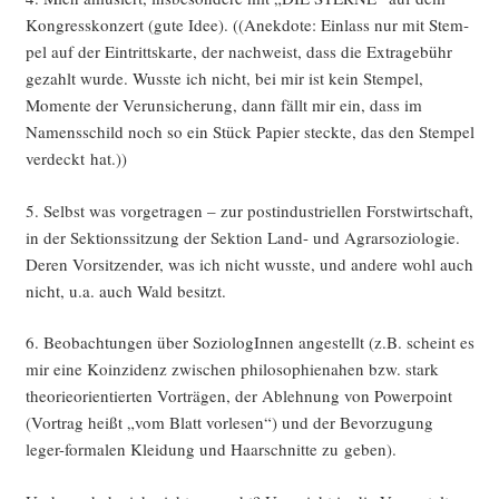
Kon­gress­kon­zert (gute Idee). ((Anek­do­te: Ein­lass nur mit Stem­
pel auf der Ein­tritts­kar­te, der nach­weist, dass die Extra­ge­bühr
gezahlt wur­de. Wuss­te ich nicht, bei mir ist kein Stem­pel,
Momen­te der Ver­un­si­che­rung, dann fällt mir ein, dass im
Namens­schild noch so ein Stück Papier steck­te, das den Stem­pel
ver­deckt hat.))
5. Selbst was vor­ge­tra­gen – zur post­in­dus­tri­el­len Forst­wirt­schaft,
in der Sek­ti­ons­sit­zung der Sek­ti­on Land- und Agrar­so­zio­lo­gie.
Deren Vor­sit­zen­der, was ich nicht wuss­te, und ande­re wohl auch
nicht, u.a. auch Wald besitzt.
6. Beob­ach­tun­gen über Sozio­lo­gIn­nen ange­stellt (z.B. scheint es
mir eine Koin­zi­denz zwi­schen phi­lo­so­phie­n­a­hen bzw. stark
theo­rie­ori­en­tier­ten Vor­trä­gen, der Ableh­nung von Power­point
(Vor­trag heißt „vom Blatt vor­le­sen“) und der Bevor­zu­gung
leger-for­ma­len Klei­dung und Haar­schnit­te zu geben).