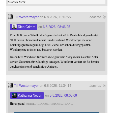
#
startrek
#
snw
Till Westermayer
on 6.8.2026, 15:07:27
boosted 🚀
Rico Grimm
on
6.8.2026, 08:46:25
Rund 8000 neue Windkraftanlagen sind aktuell in Deutschland genehmigt.
6000 davon überschreiten laut Bundesverband Windenergie die neue
Leistungsgrenze regelmäßig. Drei Viertel der schon durchgeplanten
Windprojekte müssen neu bewertet werden.
Deshalb ist Windkraft für mich die eigentliche Story dieser Gesetze: Solar
verliert Garantien für zukünftige Anlagen. Windkraft verliert sie für bereits
durchgeplante und genehmigte Anlagen.
Till Westermayer
on 6.8.2026, 11:34:14
boosted 🚀
Katharina Nocun
on
5.8.2026, 08:05:09
Hintergrund:
ZDFHEUTE.DE/POLITIK/DEUTSCHLAN