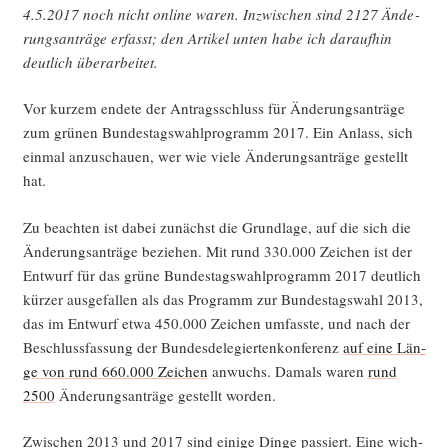
4.5.2017 noch nicht online waren. Inzwi­schen sind 2127 Ände­
rungs­an­trä­ge erfasst; den Arti­kel unten habe ich dar­auf­hin
deut­lich überarbeitet.
Vor kur­zem ende­te der Antrags­schluss für Ände­rungs­an­trä­ge
zum grü­nen Bun­des­tags­wahl­pro­gramm 2017. Ein Anlass, sich
ein­mal anzu­schau­en, wer wie vie­le Ände­rungs­an­trä­ge gestellt
hat.
Zu beach­ten ist dabei zunächst die Grund­la­ge, auf die sich die
Ände­rungs­an­trä­ge bezie­hen. Mit rund 330.000 Zei­chen ist der
Ent­wurf für das grü­ne Bun­des­tags­wahl­pro­gramm 2017 deut­lich
kür­zer aus­ge­fal­len als das Pro­gramm zur Bun­des­tags­wahl 2013,
das im Ent­wurf etwa 450.000 Zei­chen umfass­te, und nach der
Beschluss­fas­sung der Bun­des­de­le­gier­ten­kon­fe­renz
auf eine Län­
ge von rund 660.000 Zei­chen
anwuchs. Damals waren
rund
2500
Ände­rungs­an­trä­ge gestellt worden.
Zwi­schen 2013 und 2017 sind eini­ge Din­ge pas­siert. Eine wich­