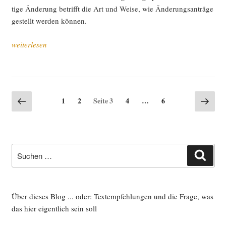
ti­ge Ände­rung betrifft die Art und Wei­se, wie Ände­rungs­an­trä­ge
gestellt wer­den können.
„Ers­
weiterlesen
te
Zah­
len
zum
Seitennummerierung
Vorherige
Näch
Seite
Seite
Seite
Seite
1
2
Seite
3
4
…
6
grü­
Seite
Seite
der
nen
Beiträge
Wahl­
pro­
Suche
gramm
Such
nach:
2017
(aktua­
li­
Über dieses Blog ... oder: Textempfehlungen und die Frage, was
siert)“
das hier eigentlich sein soll