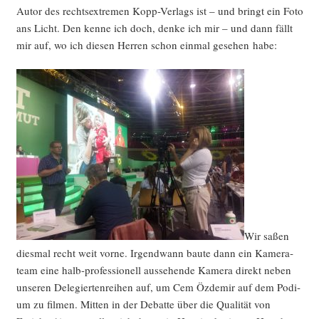
Autor des rechts­extre­men Kopp-Ver­lags ist – und bringt ein Foto
ans Licht. Den ken­ne ich doch, den­ke ich mir – und dann fällt
mir auf, wo ich die­sen Her­ren schon ein­mal gese­hen habe:
Wir saßen
dies­mal recht weit vor­ne. Irgend­wann bau­te dann ein Kame­ra­
team eine halb-pro­fes­sio­nell aus­se­hen­de Kame­ra direkt neben
unse­ren Dele­gier­ten­rei­hen auf, um Cem Özd­emir auf dem Podi­
um zu fil­men. Mit­ten in der Debat­te über die Qua­li­tät von