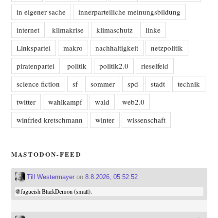
in eigener sache
innerparteiliche meinungsbildung
internet
klimakrise
klimaschutz
linke
Linkspartei
makro
nachhaltigkeit
netzpolitik
piratenpartei
politik
politik2.0
rieselfeld
science fiction
sf
sommer
spd
stadt
technik
twitter
wahlkampf
wald
web2.0
winfried kretschmann
winter
wissenschaft
MASTODON-FEED
Till Westermayer
on
8.8.2026, 05:52:52
@
fugueish
BlackDemon (small).