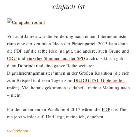
einfach ist
Vor acht Jah­ren war die For­de­rung nach einem Inter­net­mi­nis­te­
ri­um eine der zen­tra­len Ideen der
Pira­ten­par­tei
. 2013 kam dann
die
FDP auf die sel­be Idee
(na gut, und
ande­re, auch Grü­ne und
CDU
und
ein­zel­ne Stim­men aus der SPD
auch). Fak­tisch gab’s
dann Dob­rindt und eine gan­ze Rei­he wei­te­rer
Digitalisierungsminister*innen in der Gro­ßen Koali­ti­on
(die sich
zum Bei­spiel in die­sen Tagen zum
DE.DIGITAL-Gipfeltreffen
tra­fen). Viel her­aus gekom­men ist dabei – mei­ner Mei­nung nach
– nicht.
Für den anlau­fen­den Wahl­kampf 2017 wärmt die
FDP
das The­
ma jetzt wie­der auf. Und liegt, mei­ne ich, daneben.
„War­
weiterlesen