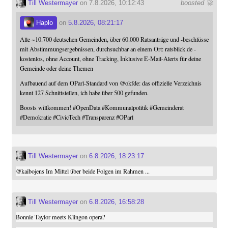
Till Westermayer
on 7.8.2026, 10:12:43
boosted 🚀
Haplo
on
5.8.2026, 08:21:17
Alle ~10.700 deutschen Gemeinden, über 60.000 Ratsanträge und -beschlüsse
mit Abstimmungsergebnissen, durchsuchbar an einem Ort: ratsblick.de -
kostenlos, ohne Account, ohne Tracking, Inklusive E-Mail-Alerts für deine
Gemeinde oder deine Themen
Aufbauend auf dem OParl-Standard von
@
okfde
: das offizielle Verzeichnis
kennt 127 Schnittstellen, ich habe über 500 gefunden.
Boosts willkommen!
#
OpenData
#
Kommunalpolitik
#
Gemeinderat
#
Demokratie
#
CivicTech
#
Transparenz
#
OParl
Till Westermayer
on
6.8.2026, 18:23:17
@
kaibojens
Im Mittel über beide Folgen im Rahmen ...
Till Westermayer
on
6.8.2026, 16:58:28
Bonnie Taylor meets Klingon opera?