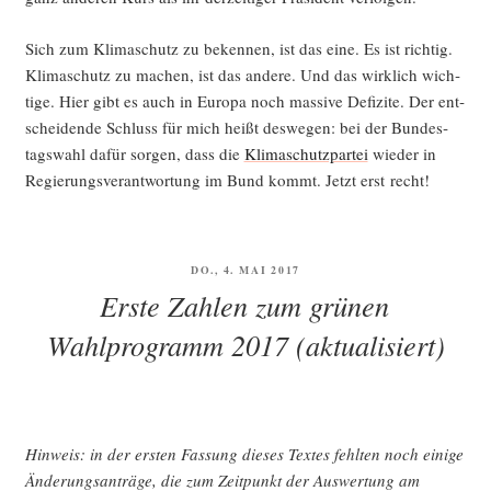
Sich zum Kli­ma­schutz zu beken­nen, ist das eine. Es ist rich­tig.
Kli­ma­schutz zu machen, ist das ande­re. Und das wirk­lich wich­
ti­ge. Hier gibt es auch in Euro­pa noch mas­si­ve Defi­zi­te. Der ent­
schei­den­de Schluss für mich heißt des­we­gen: bei der Bun­des­
tags­wahl dafür sor­gen, dass die
Kli­ma­schutz­par­tei
wie­der in
Regie­rungs­ver­ant­wor­tung im Bund kommt. Jetzt erst recht!
VERÖFFENTLICHT
DO., 4. MAI 2017
AM
Erste Zahlen zum grünen
Wahlprogramm 2017 (aktualisiert)
Hin­weis: in der ers­ten Fas­sung die­ses Tex­tes fehl­ten noch eini­ge
Ände­rungs­an­trä­ge, die zum Zeit­punkt der Aus­wer­tung am