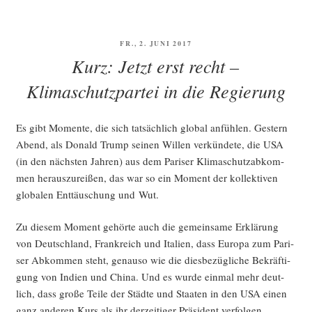
um
das
mit
VERÖFFENTLICHT
FR., 2. JUNI 2017
dem
AM
Kurz: Jetzt erst recht –
Digi­
ta­
Klimaschutzpartei in die Regierung
li­
sie­
Es gibt Momen­te, die sich tat­säch­lich glo­bal anfüh­len. Ges­tern
rungs­
Abend, als Donald Trump sei­nen Wil­len ver­kün­de­te, die USA
mi­
(in den nächs­ten Jah­ren) aus dem Pari­ser Kli­ma­schutz­ab­kom­
nis­
men her­aus­zu­rei­ßen, das war so ein Moment der kol­lek­ti­ven
te­
glo­ba­len Ent­täu­schung und Wut.
ri­
um
Zu die­sem Moment gehör­te auch die gemein­sa­me Erklä­rung
nicht
von Deutsch­land, Frank­reich und Ita­li­en, dass Euro­pa zum Pari­
so
ser Abkom­men steht, genau­so wie die dies­be­züg­li­che Bekräf­ti­
ein­
gung von Indi­en und Chi­na. Und es wur­de ein­mal mehr deut­
fach
lich, dass gro­ße Tei­le der Städ­te und Staa­ten in den USA einen
ist“
ganz ande­ren Kurs als ihr der­zei­ti­ger Prä­si­dent verfolgen.