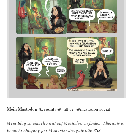
Mein Mast­o­don-Account:
@_tillwe_@mastodon.social
Mein Blog ist aktu­ell nicht auf Mast­o­don zu fin­den. Alter­na­ti­ve:
Benach­rich­ti­gung per Mail oder das gute alte
RSS
.