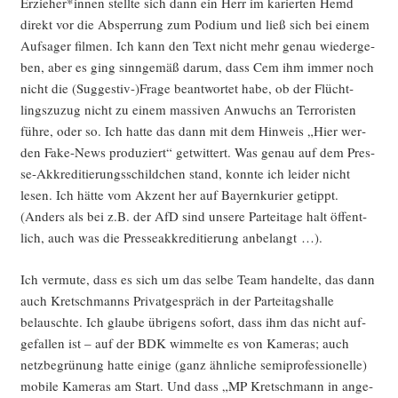
Erzieher*innen stell­te sich dann ein Herr im karier­ten Hemd
direkt vor die Absper­rung zum Podi­um und ließ sich bei einem
Auf­sa­ger fil­men. Ich kann den Text nicht mehr genau wie­der­ge­
ben, aber es ging sinn­ge­mäß dar­um, dass Cem ihm immer noch
nicht die (Suggestiv-)Frage beant­wor­tet habe, ob der Flücht­
lings­zu­zug nicht zu einem mas­si­ven Anwuchs an Ter­ro­ris­ten
füh­re, oder so. Ich hat­te das dann mit dem Hin­weis „Hier wer­
den Fake-News pro­du­ziert“ get­wit­tert. Was genau auf dem Pres­
se-Akkre­di­tie­rungs­schild­chen stand, konn­te ich lei­der nicht
lesen. Ich hät­te vom Akzent her auf Bay­ern­ku­rier getippt.
(Anders als bei z.B. der AfD sind unse­re Par­tei­ta­ge halt öffent­
lich, auch was die Pres­se­ak­kre­di­tie­rung anbelangt …).
Ich ver­mu­te, dass es sich um das sel­be Team han­del­te, das dann
auch Kret­sch­manns Pri­vat­ge­spräch in der Par­tei­tags­hal­le
belausch­te. Ich glau­be übri­gens sofort, dass ihm das nicht auf­
ge­fal­len ist – auf der BDK wim­mel­te es von Kame­ras; auch
netz­be­grü­nung hat­te eini­ge (ganz ähn­li­che semi­pro­fes­sio­nel­le)
mobi­le Kame­ras am Start. Und dass „MP Kret­sch­mann in ange­