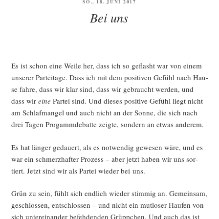
VERÖFFENTLICHT
SO., 18. JUNI 2017
AM
Bei uns
Es ist schon eine Wei­le her, dass ich so geflasht war von einem
unse­rer Par­tei­ta­ge. Dass ich mit dem posi­ti­ven Gefühl nach Hau­
se fah­re, dass wir klar sind, dass wir gebraucht wer­den, und
dass wir
eine
Par­tei sind. Und die­ses posi­ti­ve Gefühl liegt nicht
am Schlaf­man­gel und auch nicht an der Son­ne, die sich nach
drei Tagen Pro­gamm­de­bat­te zeig­te, son­dern an etwas anderem.
Es hat län­ger gedau­ert, als es not­wen­dig gewe­sen wäre, und es
war ein schmerz­haf­ter Pro­zess – aber jetzt haben wir uns sor­
tiert. Jetzt sind wir als Par­tei wie­der bei uns.
Grün zu sein, fühlt sich end­lich wie­der stim­mig an. Gemein­sam,
geschlos­sen, ent­schlos­sen – und nicht ein mut­lo­ser Hau­fen von
sich unter­ein­an­der befeh­den­den Grüpp­chen. Und auch das ist