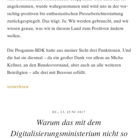
ange­kom­men, wur­de wahr­ge­nom­men und wird uns in der vor­
sich­tig-posi­ti­ven bis enthu­si­as­ti­schen Pres­se­be­richt­erstat­tung
zurück­ge­spie­gelt. Das trägt. Ja: Wir wer­den gebraucht, und wir
wis­sen genau, was wir in die­sem Land zum Posi­ti­ven ändern
wollen.
Die Pro­gamm-BDK hat­te aus mei­ner Sicht drei Funk­tio­nen. Und
die hat sie dies­mal – da ein gro­ßer Dank vor allem an Micha
Kell­ner, an den Bun­des­vor­stand, aber auch an alle wei­te­ren
Betei­lig­ten – alle drei mit Bra­vour erfüllt.
„Bei
weiterlesen
uns“
VERÖFFENTLICHT
DI., 13. JUNI 2017
AM
Warum das mit dem
Digitalisierungsministerium nicht so