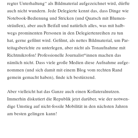
reg­ter Unter­hal­tung“ als Bild­ma­te­ri­al auf­ge­zeich­net wird, dürf­te
auch nicht wun­dern. Jede Dele­gier­te kennt das, dass Din­ge wie
Note­book-Bedie­nung und Stri­cken (und Quatsch mit Blu­men­
sträu­ßen), aber auch Bei­fall und natür­lich alles, was mit halb­
wegs pro­mi­nen­ten Per­so­nen in den Dele­gier­ten­rei­hen zu tun
hat, ger­ne gefilmt wird. Gefilmt, als net­tes Bild­ma­te­ri­al, um Par­
tei­tags­be­rich­te zu unter­le­gen, aber nicht als Ton­auf­nah­me mit
Richt­mi­kro­fon! Pro­fes­sio­nel­le Journalist*innen machen das
näm­lich nicht. Dass vie­le gro­ße Medi­en die­se Auf­nah­me auf­ge­
nom­men (und sich damit mit einem Blog vom rech­ten Rand
gemein gemacht haben), fin­de ich bestürzend.
Aber viel­leicht hat das Gan­ze auch einen Kol­la­te­ral­nut­zen.
Immer­hin dis­ku­tiert die Repu­blik jetzt dar­über, wie der not­wen­
di­ge Umstieg auf nicht-fos­si­le Mobi­li­tät in den nächs­ten Jah­ren
am bes­ten gelin­gen kann!