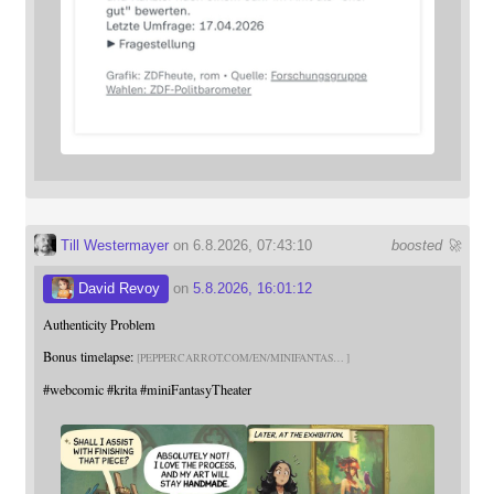
Till Westermayer
on 6.8.2026, 07:43:10
boosted 🚀
David Revoy
on
5.8.2026, 16:01:12
Authenticity Problem
Bonus timelapse:
PEPPERCARROT.COM/EN/MINIFANTAS
#
webcomic
#
krita
#
miniFantasyTheater