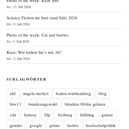
Photo of the week: Köln Hbf
So., 12. Juli 2026
Science Fiction im Juni (und Juli) 2026
Do., 9. Juli 2026
Photo of the week: Cat and berries
So., 5. Juli 2026
Kurz: Wie halten Sie’s mit AI?
Do., 2. Juli 2026
SCHLAGWÖRTER
afd
angela merkel
baden-württemberg
blog
btw13
bundestagswahl
bündnis 90/die grünen
cdu
fantasy
fdp
freiburg
frühling
garten
gender
google
grüne
herbst
hochschulpolitik