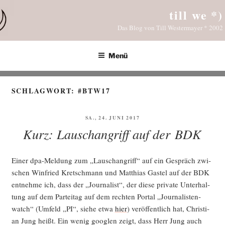
Zum
till we *)
Inhalt
Das Blog von Till Westermayer * 2002
springen
Menü
SCHLAGWORT:
#BTW17
VERÖFFENTLICHT
SA., 24. JUNI 2017
AM
Kurz: Lauschangriff auf der BDK
Einer dpa-Mel­dung zum „Lausch­an­griff“ auf ein Gespräch zwi­
schen Win­fried Kret­sch­mann und Mat­thi­as Gastel auf der BDK
ent­neh­me ich, dass der „Jour­na­list“, der die­se pri­va­te Unter­hal­
tung auf dem Par­tei­tag auf dem rech­ten Por­tal „Jour­na­lis­ten­
watch“ (Umfeld „PI“, sie­he etwa
hier
) ver­öf­fent­lich hat, Chris­ti­
an Jung heißt. Ein wenig goog­len zeigt, dass Herr Jung auch