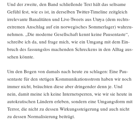
Und der zwei­te, den Band schlie­ßen­de Text hält das selt­sa­me
Gefühl fest, wie es ist, in der­sel­ben Twit­ter-Time­line zeit­gleich
irrele­van­te Bana­li­tä­ten und Live-Tweets aus Utøya (dem rechts­
extre­men Anschlag auf ein nor­we­gi­sches Som­mer­la­ger) wahr­zu­
neh­men. „Die moder­ne Gesell­schaft kennt kei­ne Pau­sen­tas­te“,
schrei­be ich da, und fra­ge mich, wie ein Umgang mit dem Ein­
bruch des fas­sungs­los machen­den Schre­ckens in den All­tag aus­
se­hen könnte.
Um den Bogen von damals nach heu­te zu schla­gen: Eine Pau­
sen­tas­te für den ste­ti­gen Kom­mu­ni­ka­ti­ons­strom haben wir noch
immer nicht, bräuch­ten die­se aber drin­gen­der denn je. Und
nein, damit mei­ne ich kei­ne Inter­net­sper­ren, wie wir sie heu­te in
auto­kra­ti­schen Län­dern erle­ben, son­dern eine Umgangs­form mit
Ter­ror, die nicht zu des­sen Wir­kungs­stei­ge­rung und auch nicht
zu des­sen Nor­ma­li­sie­rung beiträgt.