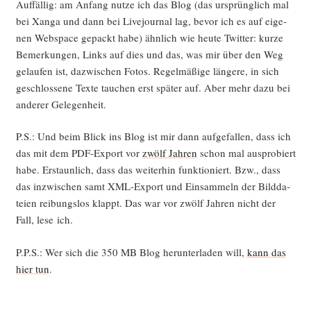
Auf­fäl­lig: am Anfang nut­ze ich das Blog (das ursprüng­lich mal
padding-left:1.5em;
bei Xan­ga und dann bei Live­jour­nal lag, bevor ich es auf eige­
}
nen Web­space gepackt habe) ähn­lich wie heu­te Twit­ter: kur­ze
Bemer­kun­gen, Links auf dies und das, was mir über den Weg
.site-branding {
gelau­fen ist, dazwi­schen Fotos. Regel­mä­ßi­ge län­ge­re, in sich
text-align:right;
geschlos­se­ne Tex­te tau­chen erst spä­ter auf. Aber mehr dazu bei
}
ande­rer Gelegenheit.
.site-title {
P.S.: Und beim Blick ins Blog ist mir dann auf­ge­fal­len, dass ich
text-transform: lowercase !important;
das mit dem PDF-Export vor
zwölf Jah­ren
schon mal aus­pro­biert
}
habe. Erstaun­lich, dass das wei­ter­hin funk­tio­niert. Bzw., dass
das inzwi­schen samt XML-Export und Ein­sam­meln der Bild­da­
.navigation-top {
tei­en rei­bungs­los klappt. Das war vor zwölf Jah­ren nicht der
padding:0 0 0 0;
Fall, lese ich.
border:4px solid white;
}
P.P.S.: Wer sich die 350 MB Blog her­un­ter­la­den will,
kann das
hier tun
.
.page-header {
padding-bottom: 15px;
}