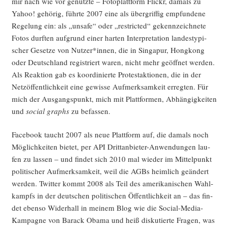
mir nach wie vor genutz­te – Foto­platt­form Flickr, damals zu
Yahoo! gehö­rig, führ­te 2007 eine als über­grif­fig emp­fun­de­ne
Rege­lung ein: als „unsafe“ oder „rest­ric­ted“ gekenn­zeich­ne­te
Fotos durf­ten auf­grund einer har­ten Inter­pre­ta­ti­on lan­des­ty­pi­
scher Geset­ze von Nutzer*innen, die in Sin­ga­pur, Hong­kong
oder Deutsch­land regis­triert waren, nicht mehr geöff­net wer­den.
Als Reak­ti­on gab es koor­di­nier­te Pro­test­ak­tio­nen, die in der
Netz­öf­fent­lich­keit eine gewis­se Auf­merk­sam­keit erreg­ten. Für
mich der Aus­gangs­punkt, mich mit Platt­for­men, Abhän­gig­kei­ten
und
social graphs
zu befas­sen.
Face­book taucht 2007 als neue Platt­form auf, die damals noch
Mög­lich­kei­ten bie­tet, per API Dritt­an­bie­ter-Anwen­dun­gen lau­
fen zu las­sen – und fin­det sich 2010 mal wie­der im Mit­tel­punkt
poli­ti­scher Auf­merk­sam­keit, weil die AGBs heim­lich geän­dert
wer­den. Twit­ter kommt 2008 als Teil des ame­ri­ka­ni­schen Wahl­
kampfs in der deut­schen poli­ti­schen Öffent­lich­keit an – das fin­
det eben­so Wider­hall in mei­nem Blog wie die Social-Media-
Kam­pa­gne von Barack Oba­ma und heiß dis­ku­tier­te Fra­gen, was