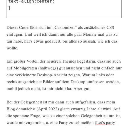
text-align:center;
}
.foto img {
Die­ser Code lässt sich im „Cus­to­mi­zer“ als zusätz­li­ches CSS
border: 0.75em solid rgb(216,204,199);
ein­fü­gen. Und weil ich damit nur alle paar Mona­te mal was zu
padding:1px 1px 1px 1px;
tun habe, hat’s etwas gedau­ert, bis alles so aus­sah, wie ich das
background:#202020;
wollte.
margin-bottom: 0px;
}
Ein gro­ßer Vor­teil der neue­ren The­mes liegt dar­in, dass sie auch
auf Mobil­ge­rä­ten (halb­wegs) gut aus­se­hen und nicht ein­fach nur
.foto a:hover {
eine ver­klei­ner­te Desk­top-Ansicht zei­gen. War­um links oder
text-decoration: none !important;
rechts aus­ge­rich­te­te Bil­der auf dem Desk­top umflos­sen wer­den,
}
mobil jedoch nicht, ist mir nicht klar. Aber gut.
a:hover {
Bei der Gele­gen­heit ist mir dann auch auf­ge­fal­len, dass mein
background-color: orange;
Blog dem­nächst (April 2022) glat­te zwan­zig Jah­re alt wird. Auf
text-decoration:none !important;
die spon­ta­ne Fra­ge, was zu einer sol­chen Gele­gen­heit zu tun ist,
}
wur­de mir zuge­ru­fen, a. eine Par­ty zu schmei­ßen (
Let’s par­ty