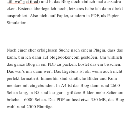
„till we“ get tired
) und b. das Blog doch ein­fach mal aus­zu­dru­
.site-content {
cken. Ers­te­res über­le­ge ich noch, letz­te­res habe ich dann direkt
background:grey;
aus­pro­biert. Also nicht auf Papier, son­dern in PDF, als Papier-
padding-top:0.75em;
Simulation.
padding-bottom:0.75em;
}
.site-content-contain .wrap {
Nach einer eher erfolg­lo­sen Suche nach einem Plug­in, dass das
background:white;
kann, bin ich dann auf
blogbooker.com
gesto­ßen. Um wirk­lich
border: 1.25em solid white;
das gan­ze Blog in ein PDF zu packen, kos­tet das ein biss­chen.
}
Das war’s mir dann wert. Das Ergeb­nis ist ok, wenn auch nicht
per­fekt for­ma­tiert. Immer­hin sind sämt­li­che Bil­der und Kom­
.site-footer {
men­ta­re mit ein­ge­bun­den. In A4 ist das Blog dann rund 2600
border:0px solid red;
Sei­ten lang, in B5 sind’s sogar – grö­ße­re Bil­der, mehr Sei­ten­um­
margin-top: 0px;
brü­che – 6000 Sei­ten. Das PDF umfasst etwa 350 MB, das Blog
background:grey;
wohl rund 2500 Einträge.
}
.site-footer .wrap {
background:lightgrey;
border:0px solid black;