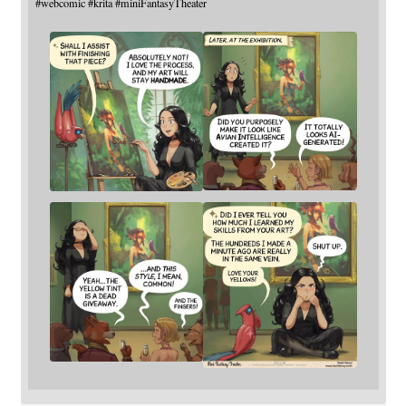
#
webcomic
#
krita
#
miniFantasyTheater