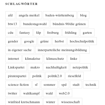
SCHLAGWÖRTER
afd
angela merkel
baden-württemberg
blog
btw13
bundestagswahl
bündnis 90/die grünen
cdu
fantasy
fdp
freiburg
frühling
garten
gender
google
grüne
herbst
hochschulpolitik
in eigener sache
innerparteiliche meinungsbildung
internet
klimakrise
klimaschutz
linke
Linkspartei
makro
nachhaltigkeit
netzpolitik
piratenpartei
politik
politik2.0
rieselfeld
science fiction
sf
sommer
spd
stadt
technik
twitter
wahlkampf
wald
web2.0
winfried kretschmann
winter
wissenschaft