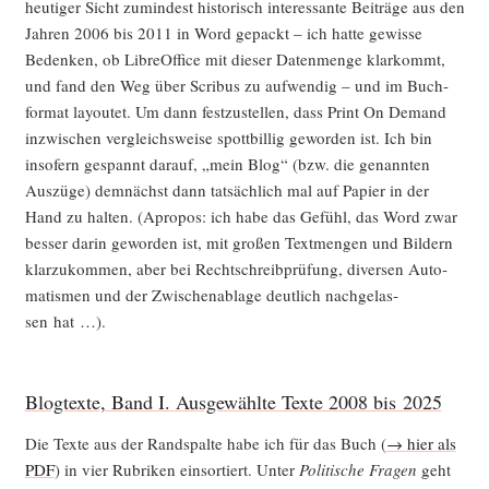
heu­ti­ger Sicht zumin­dest his­to­risch inter­es­san­te Bei­trä­ge aus den
Jah­ren 2006 bis 2011 in Word gepackt – ich hat­te gewis­se
Beden­ken, ob Libre­Of­fice mit die­ser Daten­men­ge klar­kommt,
und fand den Weg über Scri­bus zu auf­wen­dig – und im Buch­
for­mat lay­outet. Um dann fest­zu­stel­len, dass Print On Demand
inzwi­schen ver­gleichs­wei­se spott­bil­lig gewor­den ist. Ich bin
inso­fern gespannt dar­auf, „mein Blog“ (bzw. die genann­ten
Aus­zü­ge) dem­nächst dann tat­säch­lich mal auf Papier in der
Hand zu hal­ten. (Apro­pos: ich habe das Gefühl, das Word zwar
bes­ser dar­in gewor­den ist, mit gro­ßen Text­men­gen und Bil­dern
klar­zu­kom­men, aber bei Recht­schreib­prü­fung, diver­sen Auto­
ma­tis­men und der Zwi­schen­ab­la­ge deut­lich nach­ge­las­
sen hat …).
Blogtexte, Band I. Ausgewählte Texte 2008 bis 2025
Die Tex­te aus der Rand­spal­te habe ich für das Buch (
→ hier als
PDF
) in vier Rubri­ken ein­sor­tiert. Unter
Poli­ti­sche Fra­gen
geht