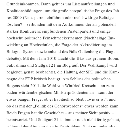
Grund­ein­kom­men. Dann geht es um Lis­ten­auf­stel­lun­gen und
Koali­ti­ons­bil­dun­gen, um die gro­ße netz­po­li­ti­sche Fra­ge des Jah­
res 2009 (Netz­sper­ren ein­füh­ren oder rechts­wid­ri­ge Bei­trä­ge
löschen? – ver­bun­den mit dem Auf­kom­men der als poten­zi­ell
star­ker Kon­kur­renz emp­fun­de­nen Pira­ten­par­tei) und eini­ge
hoch­schul­po­li­ti­sche Fein­schme­cker­the­men (Nach­hal­ti­ge Ent­
wick­lung an Hoch­schu­len, die Fra­ge der Akkre­di­tie­rung im
Bolo­gna-Sys­tem sowie anhand des Falls Gut­ten­berg die Pla­gi­ats­
de­bat­te). Mit dem Jahr 2010 taucht die Tri­as aus grü­nem Boom,
Fuku­shi­ma und Stutt­gart 21 im Blog auf. Der Wahl­kampf wird
beglei­tet, genau beob­ach­tet, die Hal­tung der SPD und die Kam­
pa­gne der FDP kri­tisch beäugt. Am Schluss des poli­ti­schen
Bogens steht 2011 die Wahl von Win­fried Kret­sch­mann zum
baden-würt­tem­ber­gi­schen Minis­ter­prä­si­den­ten an – samt der
etwas ban­gen Fra­ge, ob er habi­tu­ell so bleibt „wie er ist“, und
ob das mit der „Poli­tik des Gehört­wer­dens“ etwas wer­den kann.
Bei­de Fra­gen hat die Geschich­te – aus mei­ner Sicht posi­tiv –
beant­wor­tet. Und Stutt­gart 21 ist immer noch nicht fer­tig gebaut,
wäh­rend der Atom­aus­stieg in Deutsch­land (fast) unum­kehr­bar