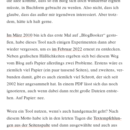
die Idee kom­me, dass so ein Blog sich doch wun­der­bar eig­nen
müss­te, in Buch­form gebracht zu wer­den. Also nicht, dass ich
glau­be, dass das außer mir irgend­wen inter­es­siert. Aber trotz­
dem, hät­te ich halt gerne.
Im März 2010
bin ich das ers­te Mal auf „Blog­Boo­ker“ gesto­
ßen, habe die­ses Tool nach eini­gen Expe­ri­men­ten dann aber
wie­der ver­ges­sen, um es
im Febru­ar 2022
erneut zu ent­de­cken.
Neben gra­fi­schen Häß­lich­kei­ten erge­ben sich bei die­sem Weg
vom Blog aufs Papier aller­dings zwei Pro­ble­me. Ers­tens wäre es
ziem­lich viel Papier (ein paar tau­send Sei­ten), und zwei­tens, ver­
bun­den damit, gibt es auch ziem­lich viel Schrott, der sich seit
2002 hier ange­sam­melt hat. In einem PDF lässt sich das noch
igno­rie­ren, auch wenn dabei dann recht gro­ße Datei­en ent­ste­
hen. Auf Papier: nee.
Wozu ein Tool nut­zen, wenn’s auch hand­ge­macht geht? Nach
die­sem Mot­to habe ich in den letz­ten Tagen die
Text­emp­feh­lun­
gen aus der Sei­ten­spal­te
und dann aus­ge­wähl­te und auch aus