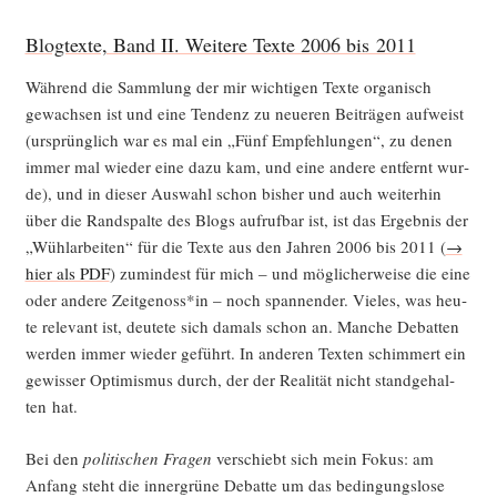
Blogtexte, Band II. Weitere Texte 2006 bis 2011
Wäh­rend die Samm­lung der mir wich­ti­gen Tex­te orga­nisch
gewach­sen ist und eine Ten­denz zu neue­ren Bei­trä­gen auf­weist
(ursprüng­lich war es mal ein „Fünf Emp­feh­lun­gen“, zu denen
immer mal wie­der eine dazu kam, und eine ande­re ent­fernt wur­
de), und in die­ser Aus­wahl schon bis­her und auch wei­ter­hin
über die Rand­spal­te des Blogs auf­ruf­bar ist, ist das Ergeb­nis der
„Wühl­ar­bei­ten“ für die Tex­te aus den Jah­ren 2006 bis 2011 (
→
hier als PDF
) zumin­dest für mich – und mög­li­cher­wei­se die eine
oder ande­re Zeitgenoss*in – noch span­nen­der. Vie­les, was heu­
te rele­vant ist, deu­te­te sich damals schon an. Man­che Debat­ten
wer­den immer wie­der geführt. In ande­ren Tex­ten schim­mert ein
gewis­ser Opti­mis­mus durch, der der Rea­li­tät nicht stand­ge­hal­
ten hat.
Bei den
poli­ti­schen Fra­gen
ver­schiebt sich mein Fokus: am
Anfang steht die inner­grü­ne Debat­te um das bedin­gungs­lo­se