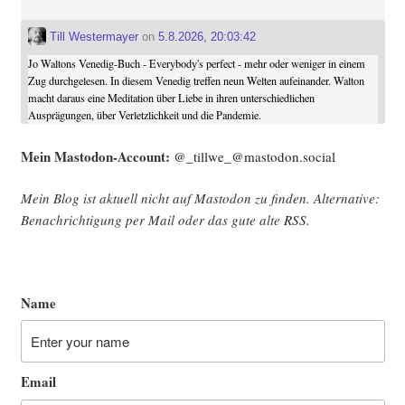
Till Westermayer
on
5.8.2026, 20:03:42
Jo Waltons Venedig-Buch - Everybody's perfect - mehr oder weniger in einem
Zug durchgelesen. In diesem Venedig treffen neun Welten aufeinander. Walton
macht daraus eine Meditation über Liebe in ihren unterschiedlichen
Ausprägungen, über Verletzlichkeit und die Pandemie.
Mein Mast­o­don-Account:
@_tillwe_@mastodon.social
Mein Blog ist aktu­ell nicht auf Mast­o­don zu fin­den. Alter­na­ti­ve:
Benach­rich­ti­gung per Mail oder das gute alte
RSS
.
Name
Email