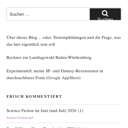
Suche
.custom-header-media:before {
nach:
background: rgba(77,21,0,0.22)
Suchen
}
Über dieses Blog ... oder: Textempfehlungen und die Frage, was
.entry-content blockquote {
das hier eigentlich sein soll
padding-left:20px;
padding-right:20px;
Rechner zur Landtagswahl Baden-Württemberg
padding-top:20px;
padding-bottom:0px;
Experimentell: meine SF- und Fantasy-Rezensionen in
margin-bottom:25px;
durchsuchbarer Form
(Google AppSheet)
margin-top:15px;
border-top:1px solid lightgrey;
border-bottom:1px solid lightgrey;
FRISCH KOMMENTIERT
font-size: 95%;
}
Science Fiction im Juni (und Juli) 2026
(
1
)
Science Fiction und
.entry-content li {
margin-left:20px;