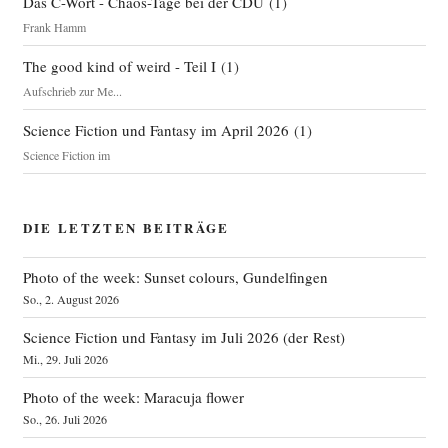
Das C-Wort - Chaos-Tage bei der CDU
(
1
)
margin-right:10px;
Frank Hamm
margin-bottom:10px;
list-style-type: square;
The good kind of weird - Teil I
(
1
)
font-size: 95%;
Aufschrieb zur Me...
}
Science Fiction und Fantasy im April 2026
(
1
)
Science Fiction im
.wrap {
padding-left:0.25em;
padding-right:0.25em;
DIE LETZTEN BEITRÄGE
}
Photo of the week: Sunset colours, Gundelfingen
.page-numbers {
So., 2. August 2026
display: inline;
}
Science Fiction und Fantasy im Juli 2026 (der Rest)
Mi., 29. Juli 2026
Photo of the week: Maracuja flower
So., 26. Juli 2026