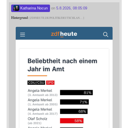
Katharina Nocun
on
5.8.2026, 08:05:09
Hintergrund:
ZDFHEUTE.DE/POLITIK/DEUTSCHLAN