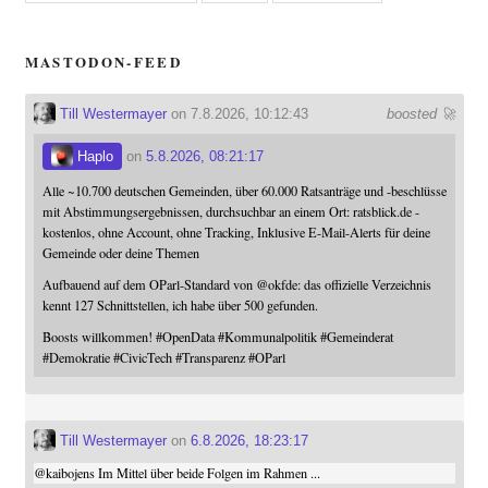
MASTODON-FEED
Till Westermayer
on 7.8.2026, 10:12:43
boosted 🚀
Haplo
on
5.8.2026, 08:21:17
Alle ~10.700 deutschen Gemeinden, über 60.000 Ratsanträge und -beschlüsse
mit Abstimmungsergebnissen, durchsuchbar an einem Ort: ratsblick.de -
kostenlos, ohne Account, ohne Tracking, Inklusive E-Mail-Alerts für deine
Gemeinde oder deine Themen
Aufbauend auf dem OParl-Standard von
@
okfde
: das offizielle Verzeichnis
kennt 127 Schnittstellen, ich habe über 500 gefunden.
Boosts willkommen!
#
OpenData
#
Kommunalpolitik
#
Gemeinderat
#
Demokratie
#
CivicTech
#
Transparenz
#
OParl
Till Westermayer
on
6.8.2026, 18:23:17
@
kaibojens
Im Mittel über beide Folgen im Rahmen ...