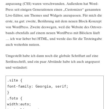
an­pas­sung (CSS) waren ver­schwun­den. Außer­dem hat Word­
Press seit eini­gen Gene­ra­tio­nen einen „Cus­to­mi­zer“ genann­ten
Live-Edi­tor, um The­mes und Wid­gets anzu­pas­sen. Für mich die
ers­te, na gut: zwei­te, Berüh­rung mit dem neu­en Block-Kon­zept
von Word­Press. Zwei­te des­we­gen, weil die Web­site des Orts­ver­
bands eben­falls auf einem neu­en Word­Press mit Blö­cken läuft
… ich war lie­ber bei HTML, und wer­de das für die Text­ein­ga­be
auch wei­ter­hin nutzen.
Umge­stellt habe ich dann noch die glo­ba­le Schrift­art auf eine
Seri­fen­schrift, und ein paar Abstän­de habe ich auch ange­passt
und verändert:
.site {
font-family: Georgia, serif;
}
.foto {
width:auto;