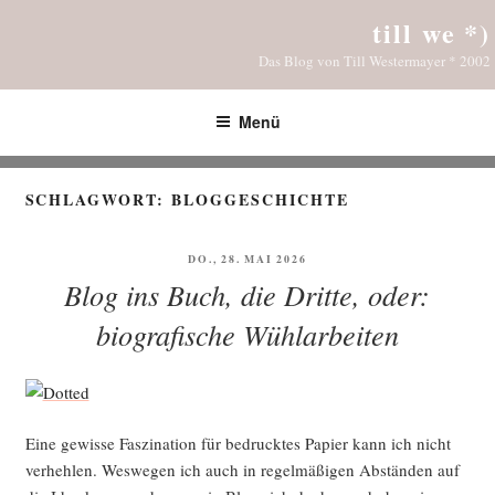
Zum
till we *)
Inhalt
Das Blog von Till Westermayer * 2002
springen
Menü
SCHLAGWORT:
BLOGGESCHICHTE
VERÖFFENTLICHT
DO., 28. MAI 2026
AM
Blog ins Buch, die Dritte, oder:
biografische Wühlarbeiten
Eine gewis­se Fas­zi­na­ti­on für bedruck­tes Papier kann ich nicht
ver­heh­len. Wes­we­gen ich auch in regel­mä­ßi­gen Abstän­den auf