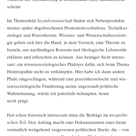
scheint.
Im The­men­feld
Sozi­al­wis­sen­schaft
fin­den sich Neben­pro­duk­te
mei­nes spä­ter abge­bro­che­nen Pro­mo­ti­ons­vor­ha­bens. Tech­nik­so­
zio­lo­gie und Pra­xis­theo­rie, Wis­sens- und Wis­sen­schafts­so­zio­lo­
gie geben sich hier die Hand, in dem Ver­such, eine Theo­rie zu
bas­teln, um nach­hal­ti­gen Kon­sum und öko­lo­gi­sche Lebens­sti­le
erklä­ren und erfor­schen zu kön­nen. Aus heu­ti­ger Sicht inter­es­
sant: ein wis­sens­so­zio­lo­gi­sches Plä­doy­er dafür, sich beim The­ma
Homöo­pa­thie nicht zu ver­kämp­fen. Hier habe ich dann ande­re
Pfa­de ein­ge­schla­gen, wäh­rend eine pra­xis­theo­re­ti­sche und wis­
sens­so­zio­lo­gi­sche Fun­die­rung mei­ne ange­wandt-poli­ti­sche
Wahr­neh­mung, wür­de ich jeden­falls behaup­ten, heu­te
noch prägt.
Fast schon his­to­risch inter­es­sant dann die Bei­trä­ge im
netz­po­li­ti­
schen Teil
. Den Anfang macht eine Doku­men­ta­ti­on eines heu­te
ver­mut­lich weit­ge­hend ver­ges­se­nen poli­ti­schen Streits: die – von