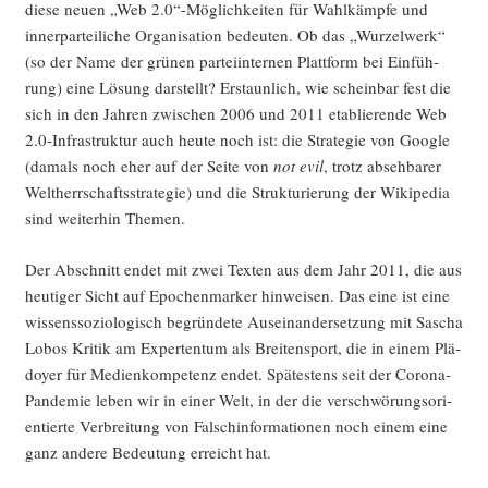
die­se neu­en „Web 2.0“-Möglichkeiten für Wahl­kämp­fe und
inner­par­tei­li­che Orga­ni­sa­ti­on bedeu­ten. Ob das „Wur­zel­werk“
(so der Name der grü­nen par­tei­in­ter­nen Platt­form bei Ein­füh­
rung) eine Lösung dar­stellt? Erstaun­lich, wie schein­bar fest die
sich in den Jah­ren zwi­schen 2006 und 2011 eta­blie­ren­de Web
2.0‑Infrastruktur auch heu­te noch ist: die Stra­te­gie von Goog­le
(damals noch eher auf der Sei­te von
not evil
, trotz abseh­ba­rer
Welt­herr­schafts­stra­te­gie) und die Struk­tu­rie­rung der Wiki­pe­dia
sind wei­ter­hin Themen.
Der Abschnitt endet mit zwei Tex­ten aus dem Jahr 2011, die aus
heu­ti­ger Sicht auf Epo­chen­mar­ker hin­wei­sen. Das eine ist eine
wis­sens­so­zio­lo­gisch begrün­de­te Aus­ein­an­der­set­zung mit Sascha
Lobos Kri­tik am Exper­ten­tum als Brei­ten­sport, die in einem Plä­
doy­er für Medi­en­kom­pe­tenz endet. Spä­tes­tens seit der Coro­na-
Pan­de­mie leben wir in einer Welt, in der die ver­schwö­rungs­ori­
en­tier­te Ver­brei­tung von Falsch­in­for­ma­tio­nen noch einem eine
ganz ande­re Bedeu­tung erreicht hat.