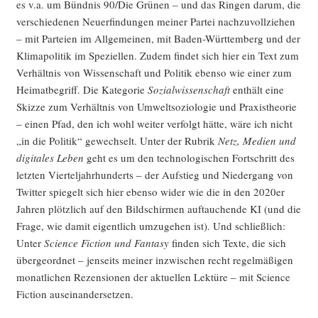
es v.a. um Bünd­nis 90/Die Grü­nen – und das Rin­gen dar­um, die
ver­schie­de­nen Neu­erfin­dun­gen mei­ner Par­tei nach­zu­voll­zie­hen
– mit Par­tei­en im All­ge­mei­nen, mit Baden-Würt­tem­berg und der
Kli­ma­po­li­tik im Spe­zi­el­len. Zudem fin­det sich hier ein Text zum
Ver­hält­nis von Wis­sen­schaft und Poli­tik eben­so wie einer zum
Hei­mat­be­griff. Die Kate­go­rie
Sozi­al­wis­sen­schaft
ent­hält eine
Skiz­ze zum Ver­hält­nis von Umwelt­so­zio­lo­gie und Pra­xis­theo­rie
– einen Pfad, den ich wohl wei­ter ver­folgt hät­te, wäre ich nicht
„in die Poli­tik“ gewech­selt. Unter der Rubrik
Netz, Medi­en und
digi­ta­les Leben
geht es um den tech­no­lo­gi­schen Fort­schritt des
letz­ten Vier­tel­jahr­hun­derts – der Auf­stieg und Nie­der­gang von
Twit­ter spie­gelt sich hier eben­so wider wie die in den 2020er
Jah­ren plötz­lich auf den Bild­schir­men auf­tau­chen­de KI (und die
Fra­ge, wie damit eigent­lich umzu­ge­hen ist). Und schließ­lich:
Unter
Sci­ence Fic­tion und Fan­ta­sy
fin­den sich Tex­te, die sich
über­ge­ord­net – jen­seits mei­ner inzwi­schen recht regel­mä­ßi­gen
monat­li­chen Rezen­sio­nen der aktu­el­len Lek­tü­re – mit Sci­ence
Fic­tion auseinandersetzen.