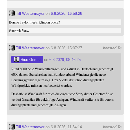
Till Westermayer
on
6.8.2026, 16:58:28
Bonnie Taylor meets Klingon opera?
#
startrek
#
snw
Till Westermayer
on 6.8.2026, 15:07:27
boosted 🚀
Rico Grimm
on
6.8.2026, 08:46:25
Rund 8000 neue Windkraftanlagen sind aktuell in Deutschland genehmigt.
6000 davon überschreiten laut Bundesverband Windenergie die neue
Leistungsgrenze regelmäßig. Drei Viertel der schon durchgeplanten
Windprojekte müssen neu bewertet werden.
Deshalb ist Windkraft für mich die eigentliche Story dieser Gesetze: Solar
verliert Garantien für zukünftige Anlagen. Windkraft verliert sie für bereits
durchgeplante und genehmigte Anlagen.
Till Westermayer
on 6.8.2026, 11:34:14
boosted 🚀