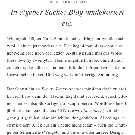
VERÖFFENTLICHT
SO., 6. FEBRUAR 2022
AM
In eigener Sache: Blog umdekoriert
etc.
Wie regel­mä­ßi­gen Nutzer*innen mei­nes Blogs auf­ge­fal­len sein
wird, sieht es jetzt anders aus. Das liegt dar­an, dass ich aus rei­
ner Neu­gier­de nach der letz­ten Aktua­li­sie­rung mal das Word­
Press-Twen­ty-Twen­tyt­wo-The­me ange­klickt habe, ohne dar­auf
zu ach­ten, dass die­ses – anders als in den Jah­ren davor – kei­ne
Live­vor­schau bie­tet. Und weg war die
bis­he­ri­ge Anmu­tung
.
Der Schritt hin zu
Twen­ty Twen­tyt­wo
war mir dann doch zu radi­
kal, ich habe dann den Nach­mit­tag damit ver­bracht, ver­schie­de­
ne The­mes, also Stil­vor­la­gen, aus­zu­pro­bie­ren. Word­Press lie­fert
jähr­lich eine neue, die aus 2017 (
Twen­ty Seven­teen
) hat mir
ganz gut gefal­len, also bin ich bei der geblie­ben. Aller­dings ist
es mit einem Klick auf ein The­me nicht getan – auch die Ein­trä­
ge der Sei­ten­leis­te (Wid­gets) und die eine oder ande­re Design­