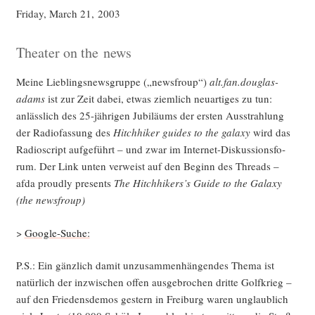
Fri­day, March 21, 2003
Theater on the news
Mei­ne Lieb­lings­news­grup­pe („news­froup“)
alt.fan.douglas-
adams
ist zur Zeit dabei, etwas ziem­lich neu­ar­ti­ges zu tun:
anläss­lich des 25-jäh­ri­gen Jubi­lä­ums der ers­ten Aus­strah­lung
der Radio­fas­sung des
Hitch­hi­ker gui­des to the gala­xy
wird das
Radio­script auf­ge­führt – und zwar im Inter­net-Dis­kus­si­ons­fo­
rum. Der Link unten ver­weist auf den Beginn des Threads –
afda proud­ly pres­ents
The Hitchhikers’s Gui­de to the Gala­xy
(the newsfroup)
>
Goog­le-Suche:
P.S.: Ein gänz­lich damit unzu­sam­men­hän­gen­des The­ma ist
natür­lich der inzwi­schen offen aus­ge­bro­chen drit­te Golf­krieg –
auf den Frie­dens­de­mos ges­tern in Frei­burg waren unglaub­lich