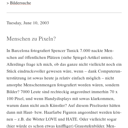
>
Bil­der­su­che
Tues­day, June 10, 2003
Menschen zu Pixeln?
In Bar­ce­lo­na foto­gra­fiert Spen­cer Tunick 7.000 nack­te Men­
schen auf öffent­li­chen Plät­zen (sie­he Spie­gel-Arti­kel unten).
Aller­dings fra­ge ich mich, ob das gan­ze nicht viel­leicht noch ein
Stück ein­drucks­vol­ler gewe­sen wäre, wenn – dank Com­pu­ter­un­
ter­stüt­zung ist sowas heu­te ja rela­tiv ein­fach mög­lich – nicht
amor­phe Men­schen­men­gen foto­gra­fiert wor­den wären, son­dern
Bil­der? 7000 Leu­te sind recht­eckig ange­ord­net immer­hin 70 x
100 Pixel, und wenn Han­dy­dis­plays mit sowas klar­kom­men,
war­um dann nicht auch Künst­ler? Auf die­sem Pixel­ras­ter hät­ten
dann mit Haut- bzw. Haar­far­be Figu­ren ange­ord­net wer­den kön­
nen – z.B. die Wör­ter LOVE und HATE. Oder viel­leicht sogar
(hier wür­de es schon etwas kniff­li­ger) Grau­stu­fen­bil­der. Men­