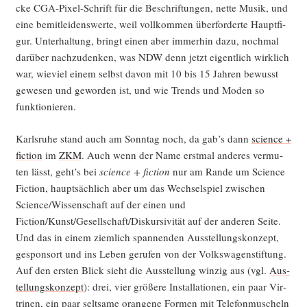
cke CGA-Pixel-Schrift für die Beschrif­tun­gen, net­te Musik, und
eine bemit­lei­dens­wer­te, weil voll­kom­men über­for­der­te Haupt­fi­
gur. Unter­hal­tung, bringt einen aber immer­hin dazu, noch­mal
dar­über nach­zu­den­ken, was NDW denn jetzt eigent­lich wirk­lich
war, wie­viel einem selbst davon mit 10 bis 15 Jah­ren bewusst
gewe­sen und gewor­den ist, und wie Trends und Moden so
funktionieren.
Karls­ru­he stand auch am Sonn­tag noch, da gab’s dann
sci­ence +
fic­tion
im
ZKM
. Auch wenn der Name erst­mal ande­res ver­mu­
ten lässt, geht’s bei
sci­ence + fic­tion
nur am Ran­de um Sci­ence
Fic­tion, haupt­säch­lich aber um das Wech­sel­spiel zwi­schen
Science/Wissenschaft auf der einen und
Fiction/Kunst/Gesellschaft/Diskursivität auf der ande­ren Sei­te.
Und das in einem ziem­lich span­nen­den Aus­stel­lungs­kon­zept,
gespons­ort und ins Leben geru­fen von der Volks­wa­gen­stif­tung.
Auf den ers­ten Blick sieht die Aus­stel­lung win­zig aus (vgl.
Aus­
tel­lungs­kon­zept
): drei, vier grö­ße­re Instal­la­tio­nen, ein paar Vir­
tri­nen, ein paar selt­sa­me oran­ge­ne For­men mit Tele­fon­mu­scheln