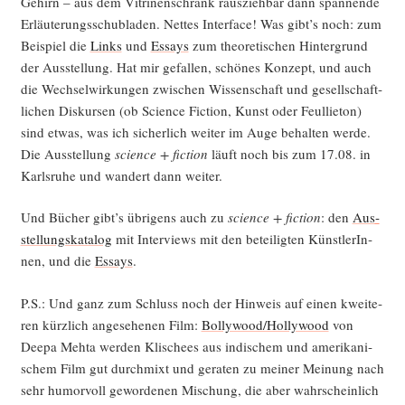
Gehirn – aus dem Vitri­nen­schrank raus­zieh­bar dann span­nen­de
Erläu­te­rungs­schub­la­den. Net­tes Inter­face! Was gibt’s noch: zum
Bei­spiel die
Links
und
Essays
zum theo­re­ti­schen Hin­ter­grund
der Aus­stel­lung. Hat mir gefal­len, schö­nes Kon­zept, und auch
die Wech­sel­wir­kun­gen zwi­schen Wis­sen­schaft und gesell­schaft­
li­chen Dis­kur­sen (ob Sci­ence Fic­tion, Kunst oder Feul­lie­ton)
sind etwas, was ich sicher­lich wei­ter im Auge behal­ten wer­de.
Die Aus­stel­lung
sci­ence + fic­tion
läuft noch bis zum 17.08. in
Karls­ru­he und wan­dert dann weiter.
Und Bücher gibt’s übri­gens auch zu
sci­ence + fic­tion
: den
Aus­
stel­lungs­ka­ta­log
mit Inter­views mit den betei­lig­ten Künst­le­rIn­
nen, und die
Essays
.
P.S.: Und ganz zum Schluss noch der Hin­weis auf einen kwei­te­
ren kürz­lich ange­se­he­nen Film:
Bollywood/Hollywood
von
Deepa Meh­ta wer­den Kli­schees aus indi­schem und ame­ri­ka­ni­
schem Film gut durch­mixt und gera­ten zu mei­ner Mei­nung nach
sehr humor­voll gewor­de­nen Mischung, die aber wahr­schein­lich