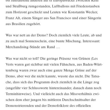
und Straß­burg rum­ge­stan­den, Luft­bal­lons mit Frie­dens­tau­ben
zum Hori­zont geschickt und Leu­ten wie Kon­stan­tin Wecker,
Franz Alt, einem Sän­ger aus San Fran­cis­co und einer Sän­ge­rin
aus Bra­si­li­en zugehört.
Was war nett an der Demo? Doch ziem­lich vie­le Leu­te, ab und
zu auch mal Son­nen­schein, eine bun­te Mischung. Inter­es­sant:
Mer­chan­di­sing-Stän­de am Rand …
Was war nicht so toll? Die gerin­ge Prä­senz von Grü­nen (Les
Verts waren gut sicht­bar mit vie­len Fähn­chen, aus Baden-Würt­
tem­berg waren zwar auch eine gan­ze Men­ge Grü­ne auf der
Demo, aber wer die nicht kann­te, wuss­te das nicht. Die Tat­sa­
che, dass sich das Pro­gramm doch ziem­lich in die Län­ge zog
(unge­fähr vier Schluss­wor­te hin­ter­ein­an­der, danach dann noch
Ter­min­hin­wei­se). Und viel­leicht auch das Miss­ver­hält­nis zwi­
schen dem eher jun­gen bis mitt­le­ren Durch­schnitts­al­ter der
Demons­trie­ren­den und der Demo­folk­lo­re des offi­zi­el­len