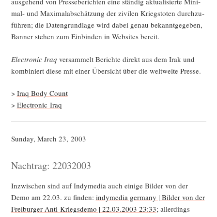
aus­ge­hend von Pres­se­be­rich­ten eine stän­dig aktua­li­sier­te Mini­
mal- und Maxi­mal­ab­schät­zung der zivi­len Kriegs­to­ten durch­zu­
füh­ren; die Daten­grund­la­ge wird dabei genau bekannt­ge­ge­ben,
Ban­ner ste­hen zum Ein­bin­den in Web­sites bereit.
Elec­tro­nic Iraq
ver­sam­melt Berich­te direkt aus dem Irak und
kom­bi­niert die­se mit einer Über­sicht über die welt­wei­te Presse.
>
Iraq Body Count
>
Elec­tro­nic Iraq
Sun­day, March 23, 2003
Nachtrag: 22032003
Inzwi­schen sind auf Indy­me­dia auch eini­ge Bil­der von der
Demo am 22.03. zu fin­den:
indy­me­dia ger­ma­ny | Bil­der von der
Frei­bur­ger Anti-Kriegs­de­mo | 22.03.2003 23:33
; aller­dings