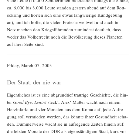
vie­le Leu­te (10.000 Schü­le­rIn­nen blo­ckier­ten mit­tags die Stra­ße,
ca. 6.000 bis 8.000 Leu­te stan­den ges­tern abend auf dem Rott­
eck­ring und hör­ten sich eine etwas lang­wie­ri­ge Kund­ge­bung
an), und ich hof­fe, die vie­len Pro­tes­te welt­weit und auch im
Netz machen den Kriegs­füh­ren­den zumin­dest deut­lich, dass
weder das Völ­ker­recht noch die Bevöl­ke­rung die­ses Pla­ne­ten
auf ihrer Sei­te sind.
Fri­day, March 07, 2003
Der Staat, der nie war
Eigent­li­ches ist es eine abgrund­tief trau­ri­ge Geschich­te, die hin­
ter
Good Bye, Lenin!
steckt. Alex‘ Mut­ter wacht nach einem
Herz­in­farkt und vier Mona­ten aus dem Koma auf, jede Auf­re­
gung soll ver­mie­den wer­den, das könn­te ihrer Gesund­heit scha­
den. Dum­mer­wei­se wacht sie in auf­re­gen­de Zei­ten hin­ein auf:
die letz­ten Mona­te der DDR als eigen­stän­di­gem Staat, kurz vor