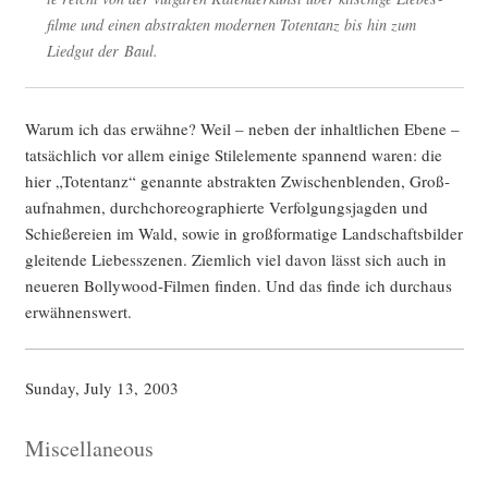
fil­me und einen abs­trak­ten moder­nen Toten­tanz bis hin zum
Lied­gut der Baul.
War­um ich das erwäh­ne? Weil – neben der inhalt­li­chen Ebe­ne –
tat­säch­lich vor allem eini­ge Stil­ele­men­te span­nend waren: die
hier „Toten­tanz“ genann­te abs­trak­ten Zwi­schen­blen­den, Groß­
auf­nah­men, durch­cho­reo­gra­phier­te Ver­fol­gungs­jag­den und
Schie­ße­rei­en im Wald, sowie in groß­for­ma­ti­ge Land­schafts­bil­der
glei­ten­de Lie­bes­sze­nen. Ziem­lich viel davon lässt sich auch in
neue­ren Bol­ly­wood-Fil­men fin­den. Und das fin­de ich durch­aus
erwähnenswert.
Sun­day, July 13, 2003
Miscellaneous