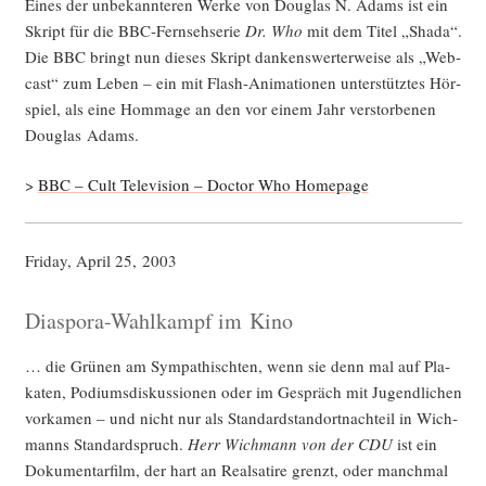
Eines der unbe­kann­te­ren Wer­ke von Dou­glas N. Adams ist ein
Skript für die BBC-Fern­seh­se­rie
Dr. Who
mit dem Titel „Shada“.
Die BBC bringt nun die­ses Skript dan­kens­wer­ter­wei­se als „Web­
cast“ zum Leben – ein mit Flash-Ani­ma­tio­nen unter­stütz­tes Hör­
spiel, als eine Hom­mage an den vor einem Jahr ver­stor­be­nen
Dou­glas Adams.
>
BBC – Cult Tele­vi­si­on – Doc­tor Who Homepage
Fri­day, April 25, 2003
Diaspora-Wahlkampf im Kino
… die Grü­nen am Sym­pa­thisch­ten, wenn sie denn mal auf Pla­
ka­ten, Podi­ums­dis­kus­sio­nen oder im Gespräch mit Jugend­li­chen
vor­ka­men – und nicht nur als Stan­dard­stand­ort­nach­teil in Wich­
manns Stan­dard­spruch.
Herr Wich­mann von der CDU
ist ein
Doku­men­tar­film, der hart an Real­sa­ti­re grenzt, oder manch­mal