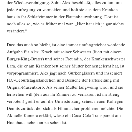
der Wie­der­ver­ei­ni­gung. Sohn Alex beschließt, alles zu tun, um
jede Auf­re­gung zu ver­mei­den und holt sie aus dem Kran­ken­
haus in ihr Schlaf­zim­mer in der Plat­ten­bau­woh­nung. Dort ist
noch alles so, wie es frü­her mal war. „Hier hat sich ja gar nichts
verändert.“
Dass das auch so bleibt, ist eine immer umfang­rei­cher wer­den­de
Auf­ga­be für Alex. Krach mit sei­ner Schwes­ter (liiert mit einem
Bur­ger-King-Bra­ter) und sei­ner Freun­din, der Kran­ken­schwes­ter
Lara, die er am Kran­ken­bett sei­ner Mut­ter ken­nen­ge­lernt hat, ist
vor­pro­gram­miert. Alex jagt nach Gur­ken­glä­sern und insze­niert
FDJ-Geburts­tags­ständ­chen und Besu­che der Par­tei­lei­tung mit
Ori­gnal-Prä­sent­korb. Als sei­ner Mut­ter lang­wei­lig wird, und sie
fern­se­hen will (den aus ihr Zim­mer zu ver­las­sen, ist ihr streng
ver­bo­ten) greift er auf die Unter­stüt­zung sei­nes neu­en Kol­le­gen
Den­nis zurück, der sich als Film­ma­cher pro­fi­lie­ren möch­te. Die
Aktu­el­le Kame­ra erklärt, wie­so ein Coca-Cola-Trans­pa­rent am
Hoch­haus neben an zu sehen ist.