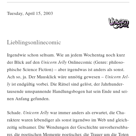
Tues­day, April 15, 2003
Lieblingsonlinecomic
Irgend­wie schon selt­sam. Wie an jedem Wochen­tag noch kurz
der Blick auf den
Uni­corn Jel­ly
Online­co­mic (Gen­re: phi­lo­so­
phi­sche Sci­ence Fic­tion) – aber irgend­was ist anders als sonst.
Ach so, ja. Der Maus­klick wäre unnö­tig gewe­sen –
Uni­corn Jel­
ly
ist end­gül­tig vor­bei. Die Rät­sel sind gelöst, der Jahr­hun­der­
tau­sen­de umspan­nen­de Hand­lungs­bo­gen hat sein Ende und sei­
nen Anfang gefunden.
Scha­de.
Uni­corn Jel­ly
war immer anders als erwar­tet, die Cha­
rak­te­re waren leben­di­ger als sonst irgend­wo im Web und gleich­
zei­tig selt­sa­mer. Die Wen­dun­gen der Geschich­te unvor­her­seh­ba­
rer, die poe­ti­schen Momen­te poe­ti­scher, die Trau­er um die Toten