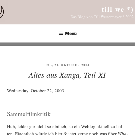
Zum
till we *)
Inhalt
Das Blog von Till Westermayer * 2002
springen
Menü
VERÖFFENTLICHT
DO., 21. OKTOBER 2004
AM
Altes aus Xanga, Teil XI
Wed­nes­day, Octo­ber 22, 2003
Sammelfilmkritik
Huh, lei­der gar nicht so ein­fach, so ein Web­log aktu­ell zu hal­
ten. Eigent­lich wür­de ich hier & jetzt ger­ne noch was über
Wha­