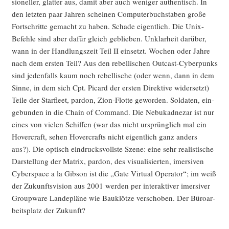
sio­nel­ler, glat­ter aus, damit aber auch weni­ger authen­tisch. In
den letz­ten paar Jah­ren schei­nen Com­pu­ter­buch­sta­ben gro­ße
Fort­schrit­te gemacht zu haben. Scha­de eigent­lich. Die Unix-
Befeh­le sind aber dafür gleich geblie­ben. Unklar­heit dar­über,
wann in der Hand­lungs­zeit Teil II ein­setzt. Wochen oder Jah­re
nach dem ers­ten Teil? Aus den rebel­li­schen Out­cast-Cyber­punks
sind jeden­falls kaum noch rebel­li­sche (oder wenn, dann in dem
Sin­ne, in dem sich Cpt. Picard der ers­ten Direk­ti­ve wider­setzt)
Tei­le der Star­fleet, par­don, Zion-Flot­te gewor­den. Sol­da­ten, ein­
ge­bun­den in die Chain of Com­mand. Die Nebu­kad­ne­zar ist nur
eines von vie­len Schif­fen (war das nicht ursprüng­lich mal ein
Hover­craft, sehen Hover­crafts nicht eigent­lich ganz anders
aus?). Die optisch ein­drucks­volls­te Sze­ne: eine sehr rea­lis­ti­sche
Dar­stel­lung der Matrix, par­don, des visua­li­sier­ten, imersi­ven
Cyber­space a la Gib­son ist die „Gate Vir­tu­al Ope­ra­tor“; im weiß
der Zukunfts­vi­si­on aus 2001 wer­den per inter­ak­ti­ver imersi­ver
Group­ware Lan­de­plä­ne wie Bau­klöt­ze ver­scho­ben. Der Büro­ar­
beits­platz der Zukunft?