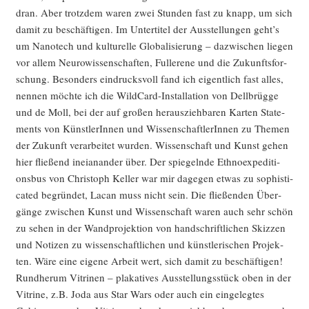
dran. Aber trotz­dem waren zwei Stun­den fast zu knapp, um sich
damit zu beschäf­ti­gen. Im Unter­ti­tel der Aus­stel­lun­gen geht’s
um Nano­tech und kul­tu­rel­le Glo­ba­li­sie­rung – dazwi­schen lie­gen
vor allem Neu­ro­wis­sen­schaf­ten, Ful­le­re­ne und die Zukunfts­for­
schung. Beson­ders ein­drucks­voll fand ich eigent­lich fast alles,
nen­nen möch­te ich die Wild­Card-Instal­la­ti­on von Dell­brüg­ge
und de Moll, bei der auf gro­ßen her­aus­zieh­ba­ren Kar­ten State­
ments von Künst­le­rIn­nen und Wis­sen­schaft­le­rIn­nen zu The­men
der Zukunft ver­ar­bei­tet wur­den. Wis­sen­schaft und Kunst gehen
hier flie­ßend inei­anan­der über. Der spie­geln­de Eth­no­ex­pe­di­ti­
ons­bus von Chris­toph Kel­ler war mir dage­gen etwas zu sophisti­
ca­ted begrün­det, Lacan muss nicht sein. Die flie­ßen­den Über­
gän­ge zwi­schen Kunst und Wis­sen­schaft waren auch sehr schön
zu sehen in der Wand­pro­jek­ti­on von hand­schrift­li­chen Skiz­zen
und Noti­zen zu wis­sen­schaft­li­chen und künst­le­ri­schen Pro­jek­
ten. Wäre eine eige­ne Arbeit wert, sich damit zu beschäf­ti­gen!
Rund­her­um Vitri­nen – pla­ka­ti­ves Aus­stel­lungs­stück oben in der
Vitri­ne, z.B. Joda aus Star Wars oder auch ein ein­ge­leg­tes