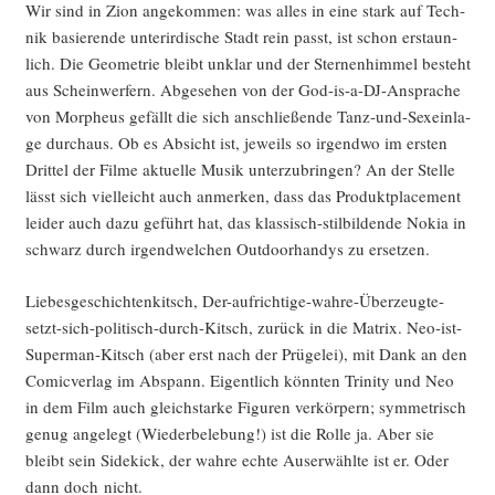
Wir sind in Zion ange­kom­men: was alles in eine stark auf Tech­
nik basie­ren­de unter­ir­di­sche Stadt rein passt, ist schon erstaun­
lich. Die Geo­me­trie bleibt unklar und der Ster­nen­him­mel besteht
aus Schein­wer­fern. Abge­se­hen von der God-is-a-DJ-Anspra­che
von Mor­pheus gefällt die sich anschlie­ßen­de Tanz-und-Sex­ein­la­
ge durch­aus. Ob es Absicht ist, jeweils so irgend­wo im ers­ten
Drit­tel der Fil­me aktu­el­le Musik unter­zu­brin­gen? An der Stel­le
lässt sich viel­leicht auch anmer­ken, dass das Pro­dukt­pla­ce­ment
lei­der auch dazu geführt hat, das klas­sisch-stil­bil­den­de Nokia in
schwarz durch irgend­wel­chen Out­door­han­dys zu ersetzen.
Lie­bes­ge­schich­ten­kitsch, Der-auf­rich­ti­ge-wah­re-Über­zeug­te-
setzt-sich-poli­tisch-durch-Kitsch, zurück in die Matrix. Neo-ist-
Super­man-Kitsch (aber erst nach der Prü­ge­lei), mit Dank an den
Comic­ver­lag im Abspann. Eigent­lich könn­ten Tri­ni­ty und Neo
in dem Film auch gleich­star­ke Figu­ren ver­kör­pern; sym­me­trisch
genug ange­legt (Wie­der­be­le­bung!) ist die Rol­le ja. Aber sie
bleibt sein Side­kick, der wah­re ech­te Aus­er­wähl­te ist er. Oder
dann doch nicht.