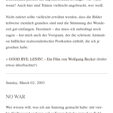
wenn? Auch hier sind Trä­nen viel­leicht ange­bracht, wer weiß.
Nicht zuletzt soll­te viel­leicht erwähnt wer­den, dass die Bil­der
teil­wei­se ziem­lich gran­di­os sind und die Stim­mung der Wen­de­
zeit gut ein­fan­gen. Fas­zi­niert – das muss ich unbe­dingt noch
sagen – hat mich auch der Vor­spann, der die schöns­te Ani­ma­ti­
on häß­li­cher real­so­zia­lis­ti­scher Post­kar­ten ent­hält, die ich je
gese­hen habe.
>
GOOD BYE, LENIN! – Ein Film von Wolf­gang Becker
(lei­der
etwas überfrachtet!)
Sun­day, March 02, 2003
NO WAR
Wer wis­sen will, was ich am Sams­tag gemacht habe: mit vier-
bis fünf­tau­send ande­ren auf er Euro­pa­brü­cke zwi­schen Kehl