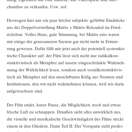
chan­di­se zu ver­kau­fen. Usw. usf.
Des­we­gen hier nur ein paar höchst sub­jek­tiv gefärb­te Ein­drü­cke
aus der Dop­pel­vor­stel­lung Matrix + Matrix Rel­oa­ded im Fried­
richs­bau. Vol­les Haus, gute Stim­mung, bei Matrix eins waren
mir eini­ge der grau­sa­me­ren Sze­nen gar nicht mehr in Erin­ne­
rung gewe­sen. Dafür fällt mir jetzt auch der poten­ti­ell sys­tem­kri­
ti­sche Cha­rak­ter auf: der Film lässt sich nicht nur radi­kal­kon­
struk­ti­vis­tisch als Meta­pher auf unse­re ein­ge­schränk­te Wahr­neh­
mung der Wirk­lich­keit lesen, son­dern auch sozi­al­kon­struk­ti­vis­
tisch als Meta­pher auf den unsicht­ba­ren Käfig aus Nor­men und
Insti­tu­tio­nen, den wir nicht wahr­neh­men kön­nen, weil wir dar­in
auf­ge­wach­sen sind.
Der Film endet, kur­ze Pau­se, die Mög­lich­keit, noch mal etwas
fri­sche Luft zu schnap­pen. Drau­ßen sieht alles unwirk­lich aus,
die visu­el­le und musi­ka­li­sche Geschwin­dig­keit des Films steckt
einem in den Glie­dern. Dann Teil II: Der Vor­spann sieht pro­fes­