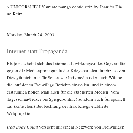
>
UNICORN JELLY ani­me man­ga comic strip by Jen­ni­fer Dia­
ne Reitz
Mon­day, March 24, 2003
Internet statt Propaganda
Bis jetzt scheint sich das Inter­net als wir­kungs­vol­les Gegen­mit­tel
gegen die Medi­en­pro­pa­gan­da der Kriegs­par­tei­en durch­zu­set­zen.
Dies gilt nicht nur für Sei­ten wie
Indy­me­dia
oder auch
Wiki­pe­
dia
, auf denen Frei­wil­li­ge Berich­te ein­stel­len, und in einem
erstaun­lich hohen Maß auch für die eta­blier­ten Medi­en (vom
Tages­schau-Ticker
bis
Spie­gel-online
) son­dern auch für spe­zi­ell
zur (kri­ti­schen) Beob­ach­tung des Irak-Kriegs eta­blier­te
Webprojekte.
Iraq Body Count
ver­sucht mit einem Netz­werk von Frei­wil­li­gen