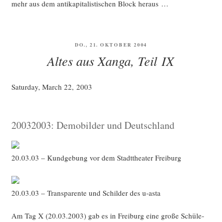
mehr aus dem anti­ka­pi­ta­lis­ti­schen Block heraus …
VERÖFFENTLICHT
DO., 21. OKTOBER 2004
AM
Altes aus Xanga, Teil IX
Satur­day, March 22, 2003
20032003: Demobilder und Deutschland
20.03.03 – Kund­ge­bung vor dem Stadt­thea­ter Freiburg
20.03.03 – Trans­pa­ren­te und Schil­der des u‑asta
Am Tag X (20.03.2003) gab es in Frei­burg eine gro­ße Schü­le­