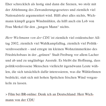
Eher schreck­lich als lus­tig sind dann die Sze­nen, wo stolz mit
der Ableh­nung des Zuwan­de­rungs­ge­set­zes und ziem­lich viel
Natio­nal­stolz argu­men­tiert wird. Hilft aber alles nichts, Wich­
mann kämpft gegen Wind­müh­len, da hilft auch ein Lob von
Frau Mer­kel für den „jun­gen Mann“ nichts.
Herr Wich­mann von der CDU
ist ziem­lich viel ost­deut­scher All­
tag 2002, ziem­lich viel Wahl­kampf­all­tag, ziem­lich viel Poli­tik­
ver­dros­sen­heit – und erreg­te im klei­nen Wohn­zim­mer­ki­no des
Fried­richs­baus in der „grü­nen“ Stadt Frei­burg vor allem Lacher
und ab und zu ungläu­bi­ge Aus­ru­fe. Es bleibt die Hoff­nung, dass
poli­tik­ver­dros­se­ne Men­schen viel­leicht irgend­wann Leu­te wäh­
len, die sich tat­säch­lich dafür inter­es­sie­ren, was die Wäh­le­rIn­nen
bedrückt, statt sich mit hohen Sprü­chen fri­schen Wind vor­gau­
keln zu lassen.
>
Film bei BR-online: Denk ich an Deutsch­land: Herr Wich­
mann von der CDU