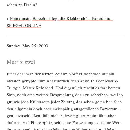
schen zu Pixeln?
>
Foto­kunst: „Bar­ce­lo­na legt die Klei­der ab“ – Pan­ora­ma –
SPIEGEL ONLINE
Sun­day, May 25, 2003
Matrix zwei
Einer der im in der letz­ten Zeit im Vor­feld sicher­lich mit am
meis­ten gehyp­te Film ist sicher­lich der zwei­te Teil der Matrix-
Tri­lo­gie, Matrix Rel­oa­ded. Und eigent­lich macht es fast kei­nen
Sinn, noch eine wei­te­re Bespre­chung dazu zu schrei­ben, weil so
gut wie jede Kul­tur­sei­te jeder Zei­tung das schon getan hat. Sich
den all­ge­mein doch eher zwie­späl­tig aus­ge­fal­le­nen Bewer­tun­
gen anzu­schlie­ßen, fällt nicht schwer: guter Action­film, aber
dafür zu viel Phi­lo­so­phie, schlech­te Fort­set­zung, selt­sa­me Wen­
dung, eigent­lich nur eine Masche, um Video­spie­le und Mer­