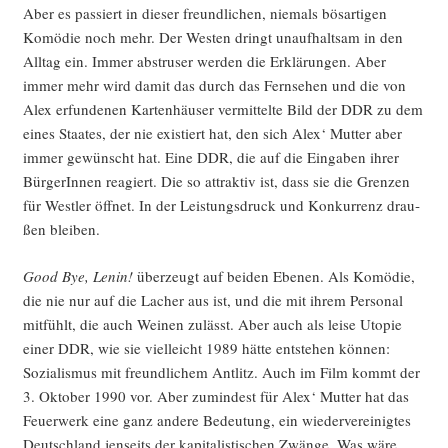
Aber es pas­siert in die­ser freund­li­chen, nie­mals bös­ar­ti­gen
Komö­die noch mehr. Der Wes­ten dringt unauf­halt­sam in den
All­tag ein. Immer abstru­ser wer­den die Erklä­run­gen. Aber
immer mehr wird damit das durch das Fern­se­hen und die von
Alex erfun­de­nen Kar­ten­häu­ser ver­mit­tel­te Bild der DDR zu dem
eines Staa­tes, der nie exis­tiert hat, den sich Alex‘ Mut­ter aber
immer gewünscht hat. Eine DDR, die auf die Ein­ga­ben ihrer
Bür­ge­rIn­nen reagiert. Die so attrak­tiv ist, dass sie die Gren­zen
für West­ler öff­net. In der Leis­tungs­druck und Kon­kur­renz drau­
ßen bleiben.
Good Bye, Lenin!
über­zeugt auf bei­den Ebe­nen. Als Komö­die,
die nie nur auf die Lacher aus ist, und die mit ihrem Per­so­nal
mit­fühlt, die auch Wei­nen zulässt. Aber auch als lei­se Uto­pie
einer DDR, wie sie viel­leicht 1989 hät­te ent­ste­hen kön­nen:
Sozia­lis­mus mit freund­li­chem Ant­litz. Auch im Film kommt der
3. Okto­ber 1990 vor. Aber zumin­dest für Alex‘ Mut­ter hat das
Feu­er­werk eine ganz ande­re Bedeu­tung, ein wie­der­ver­ei­nig­tes
Deutsch­land jen­seits der kapi­ta­lis­ti­schen Zwän­ge. Was wäre,