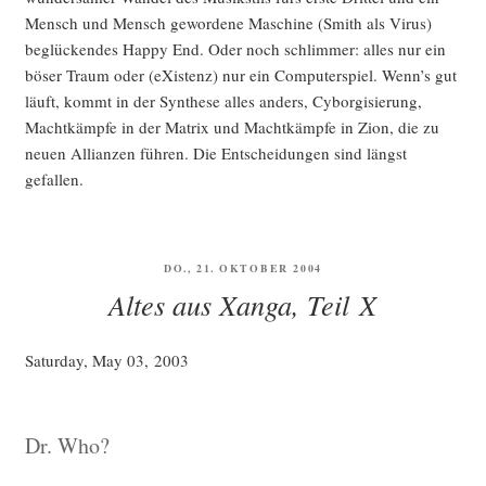
Mensch und Mensch gewor­de­ne Maschi­ne (Smith als Virus)
beglü­cken­des Hap­py End. Oder noch schlim­mer: alles nur ein
böser Traum oder (eXis­tenz) nur ein Com­pu­ter­spiel. Wenn’s gut
läuft, kommt in der Syn­the­se alles anders, Cybor­gi­sie­rung,
Macht­kämp­fe in der Matrix und Macht­kämp­fe in Zion, die zu
neu­en Alli­an­zen füh­ren. Die Ent­schei­dun­gen sind längst
gefallen.
VERÖFFENTLICHT
DO., 21. OKTOBER 2004
AM
Altes aus Xanga, Teil X
Satur­day, May 03, 2003
Dr. Who?