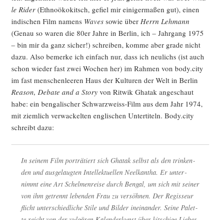
le Rider
(Eth­no­öko­kitsch, gefiel mir eini­ger­ma­ßen gut), einen
indi­schen Film namens
Waves
sowie über
Herrn Leh­mann
(Genau so waren die 80er Jah­re in Ber­lin, ich – Jahr­gang 1975
– bin mir da ganz sicher!) schrei­ben, kom­me aber gra­de nicht
dazu. Also bemer­ke ich ein­fach nur, dass ich neu­lichs (ist auch
schon wie­der fast zwei Wochen her) im Rah­men von body.city
im fast men­schen­lee­ren Haus der Kul­tu­ren der Welt in Ber­lin
Reason, Deba­te and a Sto­ry
von Rit­wik Ghat­ak ange­schaut
habe: ein ben­ga­li­scher Schwarz­weiss-Film aus dem Jahr 1974,
mit ziem­lich ver­wa­ckel­ten eng­li­schen Unter­ti­teln. Body.city
schreibt dazu:
In sei­nem Film por­trä­tiert sich Ghat­ak selbst als den trin­ken­
den und aus­ge­laug­ten Intel­lek­tu­el­len Neelkan­tha. Er unter­
nimmt eine Art Schel­men­rei­se durch Ben­gal, um sich mit sei­ner
von ihm getrennt leben­den Frau zu ver­söh­nen. Der Regis­seur
flicht unter­schied­li­che Sti­le und Bil­der inein­an­der. Sei­ne Palet­
te reicht von der vul­gä­ren Kalen­der­kunst über kit­schi­ge Lie­bes­