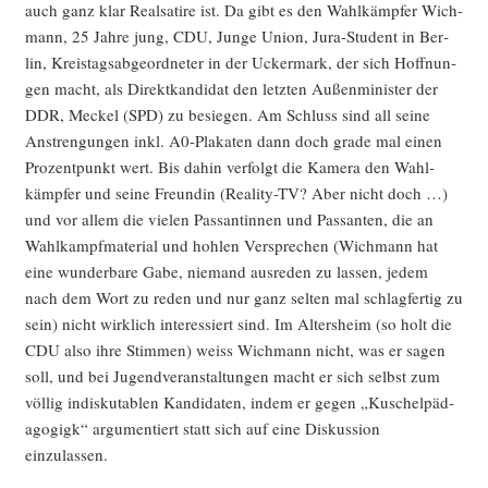
auch ganz klar Real­sa­ti­re ist. Da gibt es den Wahl­kämp­fer Wich­
mann, 25 Jah­re jung, CDU, Jun­ge Uni­on, Jura-Stu­dent in Ber­
lin, Kreis­tags­ab­ge­ord­ne­ter in der Ucker­mark, der sich Hoff­nun­
gen macht, als Direkt­kan­di­dat den letz­ten Außen­mi­nis­ter der
DDR, Meckel (SPD) zu besie­gen. Am Schluss sind all sei­ne
Anstren­gun­gen inkl. A0-Pla­ka­ten dann doch gra­de mal einen
Pro­zent­punkt wert. Bis dahin ver­folgt die Kame­ra den Wahl­
kämp­fer und sei­ne Freun­din (Rea­li­ty-TV? Aber nicht doch …)
und vor allem die vie­len Pas­san­tin­nen und Pas­san­ten, die an
Wahl­kampf­ma­te­ri­al und hoh­len Ver­spre­chen (Wich­mann hat
eine wun­der­ba­re Gabe, nie­mand aus­re­den zu las­sen, jedem
nach dem Wort zu reden und nur ganz sel­ten mal schlag­fer­tig zu
sein) nicht wirk­lich inter­es­siert sind. Im Alters­heim (so holt die
CDU also ihre Stim­men) weiss Wich­mann nicht, was er sagen
soll, und bei Jugend­ver­an­stal­tun­gen macht er sich selbst zum
völ­lig indis­ku­ta­blen Kan­di­da­ten, indem er gegen „Kuschel­päd­
ago­gigk“ argu­men­tiert statt sich auf eine Dis­kus­si­on
einzulassen.