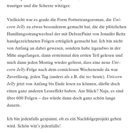
trau­ri­ger und die Scher­ze witziger.
Viel­leicht war es gra­de die Form Fort­set­zungs­ro­man, die
Uni­
corn Jel­ly
zu etwas beson­de­rem gemacht hat, die die plötz­li­chen
Hand­lungs­strang­wech­sel der mit Del­xue­Paint von Jen­ni­fer Reitz
hand­ge­zeich­ne­ten Fol­gen erträg­lich gemacht hat. Ich bin nicht
von Anfang an dabei gewe­sen, son­dern habe irgend­wo in der
Mit­te ange­fan­gen, dann erst­ein­mal den ers­ten Teil gele­sen und
mich dann jeden Mon­tag wie­der gefreut, dass eine neue
Uni­
corn Jel­ly
-Fol­ge nach dem comic­lo­sen Wochen­en­de da war.
Zuver­läs­sig, jeden Tag (anders als z.B. die
taz
heu­te).
Uni­corn
Jel­ly
jetzt von Anfang bis Ende lesen zu kön­nen, dürf­te doch
einen ganz ande­ren Lese­ef­fekt haben. Am Stück? Naja, es sind
über 600 Fol­gen – das wür­de dann doch ganz schön lan­ge
dauern.
Ich bin jeden­falls gespannt, ob es ein Nach­fol­ge­pro­jekt geben
wird. Schön wär’s jedenfalls!