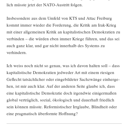
lich müss­te jetzt der NATO-Aus­tritt folgen.
Ins­be­son­de­re aus dem Umfeld von KTS und Attac Frei­burg
kommt immer wie­der die For­de­rung, die Kri­tik am Irak-Krieg
mit einer all­ge­mei­nen Kri­tik an kapi­ta­lis­ti­schen Demo­kra­tien zu
ver­bin­den – die wür­den eben immer Krie­ge füh­ren, und das sei
auch ganz klar, und gar nicht inner­halb des Sys­tems zu
verhindern.
Ich weiss noch nicht so genau, was ich davon hal­ten soll – dass
kapi­ta­lis­ti­sche Demo­kra­tien jed­we­der Art mit einem rie­si­gen
Geflecht tat­säch­li­cher oder ein­ge­bil­de­ter Sach­zwän­ge ein­her­ge­
hen, ist mir auch klar. Auf der ande­ren Sei­te glau­be ich, dass
eine kapi­ta­lis­ti­sche Demo­kra­tie doch irgend­wie eini­ger­ma­ßen
glo­bal ver­träg­lich, sozi­al, öko­lo­gisch und dau­er­haft fried­lich
sein kön­nen müss­te. Refor­mis­ti­scher Irr­glau­be, Blind­heit oder
eine prag­ma­tisch über­form­te Hoffnung?