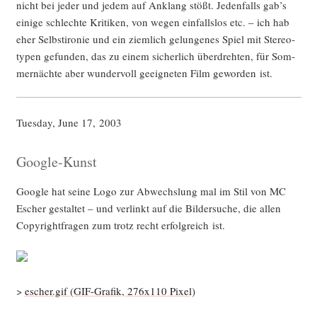
nicht bei jeder und jedem auf Anklang stößt. Jeden­falls gab’s
eini­ge schlech­te Kri­ti­ken, von wegen ein­falls­los etc. – ich hab
eher Selbst­iro­nie und ein ziem­lich gelun­ge­nes Spiel mit Ste­reo­
ty­pen gefun­den, das zu einem sicher­lich über­dreh­ten, für Som­
mer­näch­te aber wun­der­voll geeig­ne­ten Film gewor­den ist.
Tues­day, June 17, 2003
Google-Kunst
Goog­le hat sei­ne Logo zur Abwechs­lung mal im Stil von MC
Escher gestal­tet – und ver­linkt auf die Bil­der­su­che, die allen
Copy­right­fra­gen zum trotz recht erfolg­reich ist.
>
escher.gif (GIF-Gra­fik, 276x110 Pixel)