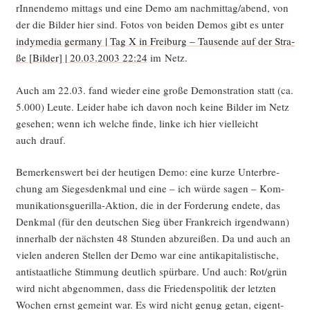
rIn­nen­de­mo mit­tags und eine Demo am nachmittag/abend, von
der die Bil­der hier sind. Fotos von bei­den Demos gibt es unter
indy­me­dia ger­ma­ny | Tag X in Frei­burg – Tau­sen­de auf der Stra­
ße [Bil­der] | 20.03.2003 22:24
im Netz.
Auch am 22.03. fand wie­der eine gro­ße Demons­tra­ti­on statt (ca.
5.000) Leu­te. Lei­der habe ich davon noch kei­ne Bil­der im Netz
gese­hen; wenn ich wel­che fin­de, lin­ke ich hier viel­leicht
auch drauf.
Bemer­kens­wert bei der heu­ti­gen Demo: eine kur­ze Unter­bre­
chung am Sie­ges­denk­mal und eine – ich wür­de sagen – Kom­
mu­ni­ka­ti­ons­gue­ril­la-Akti­on, die in der For­de­rung ende­te, das
Denk­mal (für den deut­schen Sieg über Frank­reich irgend­wann)
inner­halb der nächs­ten 48 Stun­den abzu­rei­ßen. Da und auch an
vie­len ande­ren Stel­len der Demo war eine anti­ka­pi­ta­lis­ti­sche,
anti­staat­li­che Stim­mung deut­lich spür­ba­re. Und auch: Rot/grün
wird nicht abge­nom­men, dass die Frie­dens­po­li­tik der letz­ten
Wochen ernst gemeint war. Es wird nicht genug getan, eigent­