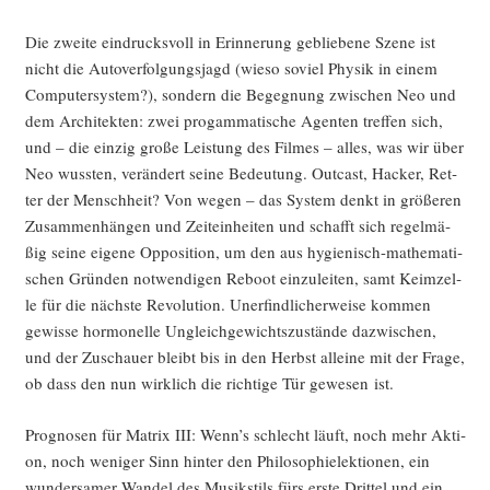
Die zwei­te ein­drucks­voll in Erin­ne­rung geblie­be­ne Sze­ne ist
nicht die Auto­ver­fol­gungs­jagd (wie­so soviel Phy­sik in einem
Com­pu­ter­sys­tem?), son­dern die Begeg­nung zwi­schen Neo und
dem Archi­tek­ten: zwei pro­gam­ma­ti­sche Agen­ten tref­fen sich,
und – die ein­zig gro­ße Leis­tung des Fil­mes – alles, was wir über
Neo wuss­ten, ver­än­dert sei­ne Bedeu­tung. Out­cast, Hacker, Ret­
ter der Mensch­heit? Von wegen – das Sys­tem denkt in grö­ße­ren
Zusam­men­hän­gen und Zeit­ein­hei­ten und schafft sich regel­mä­
ßig sei­ne eige­ne Oppo­si­ti­on, um den aus hygie­nisch-mathe­ma­ti­
schen Grün­den not­wen­di­gen Reboot ein­zu­lei­ten, samt Keim­zel­
le für die nächs­te Revo­lu­ti­on. Uner­find­li­cher­wei­se kom­men
gewis­se hor­mo­nel­le Ungleich­ge­wichts­zu­stän­de dazwi­schen,
und der Zuschau­er bleibt bis in den Herbst allei­ne mit der Fra­ge,
ob dass den nun wirk­lich die rich­ti­ge Tür gewe­sen ist.
Pro­gno­sen für Matrix III: Wenn’s schlecht läuft, noch mehr Akti­
on, noch weni­ger Sinn hin­ter den Phi­lo­so­phie­lek­tio­nen, ein
wun­der­sa­mer Wan­del des Musik­stils fürs ers­te Drit­tel und ein