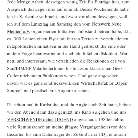
Jede Men­ge Arbeit, des­we­gen wenig Zeit für Ein­trä­ge hier, zum
Aus­gleich des­we­gen drei auf ein­mal: Die­ses Wochen­en­de habe
ich in Karls­ru­he ver­bracht, und zwar vor allem des­we­gen, weil
ich auf dem
Linux­tag
am Sams­tag den vom
Netz­werk Neue
Medi­en e.V.
orga­ni­sier­ten Initia­ti­ven-Info­stand betreut habe, d.h.
ca. 300 Leu­ten einen Fly­er mit kur­zen Tex­ten zu ver­schie­de­nen
netz­po­li­ti­schen Initia­ti­ven in die Hand gedrückt, die eine oder
ande­re Fra­ge beant­wor­tet und auch ein biß­chen dis­ku­tiert. War
nett, und inter­es­sant, wie ver­schie­den die Reak­tio­nen des von
Sun/IB­M/HP-Mit­ar­bei­te­rIn­nen bis hin zum klas­si­schen Geek-
Coder rei­chen­den Publi­kums waren. Und ganz abge­se­hen
davon war es ganz ein­drucks­voll, den Wirt­schafts­fak­tor „Open
Source“ mal plas­tisch vor Augen zu sehen.
Da schon mal in Karls­ru­he, und da Angie auch Zeit hat­te, haben
wir den Abend dann dazu genutzt, ins Kino zu gehen und uns
VERSCHWENDE dei­ne JUGEND
ange­schaut. 1980er Jah­re,
vie­le Remi­ni­sze­nen an mei­ne jüngs­te Ver­gan­gen­heit (von den
Eis­sor­ten bis zum Daten­trä­ger der Zukunft, der CD), eine schi­