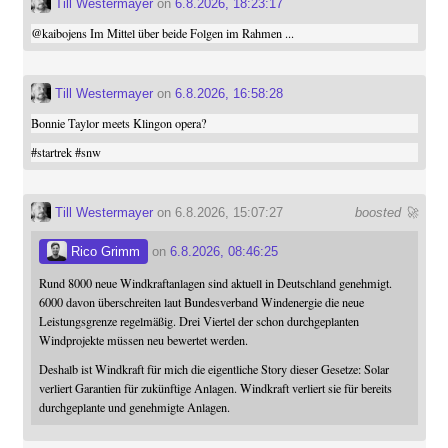
Till Westermayer
on
6.8.2026, 18:23:17
@
kaibojens
Im Mittel über beide Folgen im Rahmen ...
Till Westermayer
on
6.8.2026, 16:58:28
Bonnie Taylor meets Klingon opera?
#
startrek
#
snw
Till Westermayer
on 6.8.2026, 15:07:27
boosted 🚀
Rico Grimm
on
6.8.2026, 08:46:25
Rund 8000 neue Windkraftanlagen sind aktuell in Deutschland genehmigt.
6000 davon überschreiten laut Bundesverband Windenergie die neue
Leistungsgrenze regelmäßig. Drei Viertel der schon durchgeplanten
Windprojekte müssen neu bewertet werden.
Deshalb ist Windkraft für mich die eigentliche Story dieser Gesetze: Solar
verliert Garantien für zukünftige Anlagen. Windkraft verliert sie für bereits
durchgeplante und genehmigte Anlagen.