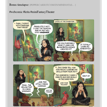
Bonus timelapse:
PEPPERCARROT.COM/EN/MINIFANTAS
#
webcomic
#
krita
#
miniFantasyTheater