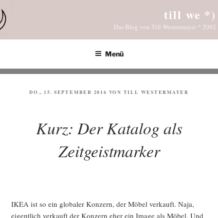
Zum
till we *)
Inhalt
Das Blog von Till Westermayer * 2002
springen
Menü
VERÖFFENTLICHT
DO., 15. SEPTEMBER 2016
VON
TILL WESTERMAYER
AM
Kurz: Der Katalog als
Zeitgeistmarker
IKEA ist so ein glo­ba­ler Kon­zern, der Möbel ver­kauft. Naja,
eigent­lich ver­kauft der Kon­zern eher ein Image als Möbel. Und