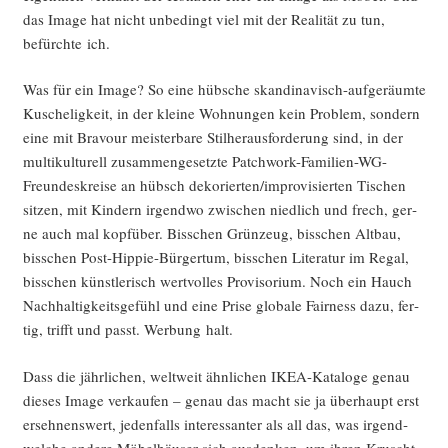
das Image hat nicht unbe­dingt viel mit der Rea­li­tät zu tun,
befürch­te ich.
Was für ein Image? So eine hüb­sche skan­di­na­visch-auf­ge­räum­te
Kusche­lig­keit, in der klei­ne Woh­nun­gen kein Pro­blem, son­dern
eine mit Bra­vour meis­ter­ba­re Stil­her­aus­for­de­rung sind, in der
mul­ti­kul­tu­rell zusam­men­ge­setz­te Patch­work-Fami­li­en-WG-
Freun­des­krei­se an hübsch dekorierten/improvisierten Tischen
sit­zen, mit Kin­dern irgend­wo zwi­schen nied­lich und frech, ger­
ne auch mal kopf­über. Biss­chen Grün­zeug, biss­chen Alt­bau,
biss­chen Post-Hip­pie-Bür­ger­tum, biss­chen Lite­ra­tur im Regal,
biss­chen künst­le­risch wert­vol­les Pro­vi­so­ri­um. Noch ein Hauch
Nach­hal­tig­keits­ge­fühl und eine Pri­se glo­ba­le Fair­ness dazu, fer­
tig, trifft und passt. Wer­bung halt.
Dass die jähr­li­chen, welt­weit ähn­li­chen IKEA-Kata­lo­ge genau
die­ses Image ver­kau­fen – genau das macht sie ja über­haupt erst
erseh­nens­wert, jeden­falls inter­es­san­ter als all das, was irgend­
wel­che ande­re Möbel­häu­ser sich aus­den­ken, um ihren Kruscht