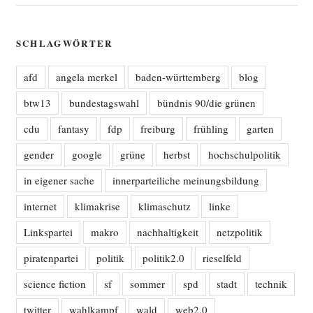
SCHLAGWÖRTER
afd
angela merkel
baden-württemberg
blog
btw13
bundestagswahl
bündnis 90/die grünen
cdu
fantasy
fdp
freiburg
frühling
garten
gender
google
grüne
herbst
hochschulpolitik
in eigener sache
innerparteiliche meinungsbildung
internet
klimakrise
klimaschutz
linke
Linkspartei
makro
nachhaltigkeit
netzpolitik
piratenpartei
politik
politik2.0
rieselfeld
science fiction
sf
sommer
spd
stadt
technik
twitter
wahlkampf
wald
web2.0