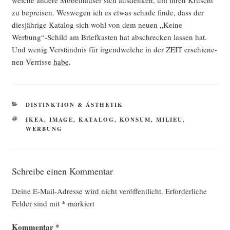
zu beprei­sen. Wes­we­gen ich es etwas scha­de fin­de, dass der
dies­jäh­ri­ge Kata­log sich wohl von dem neu­en „Kei­ne
Werbung“-Schild am Brief­kas­ten hat abschre­cken las­sen hat.
Und wenig Ver­ständ­nis für irgend­wel­che in der ZEIT erschie­ne­
nen Ver­ris­se
habe
.
KATEGORIEN
DISTINKTION & ÄSTHETIK
SCHLAGWÖRTER
IKEA
,
IMAGE
,
KATALOG
,
KONSUM
,
MILIEU
,
WERBUNG
Schreibe einen Kommentar
Deine E-Mail-Adresse wird nicht veröffentlicht.
Erforderliche
Felder sind mit
*
markiert
Kommentar
*