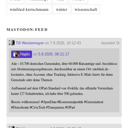
winfried kretschmann
winter
wissenschaft
MASTODON-FEED
Till Westermayer
on 7.8.2026, 10:12:43
boosted 🚀
Haplo
on
5.8.2026, 08:21:17
Alle ~10.700 deutschen Gemeinden, über 60.000 Ratsanträge und -beschlüsse
mit Abstimmungsergebnissen, durchsuchbar an einem Ort: ratsblick.de -
kostenlos, ohne Account, ohne Tracking, Inklusive E-Mail-Alerts für deine
Gemeinde oder deine Themen
Aufbauend auf dem OParl-Standard von
@
okfde
: das offizielle Verzeichnis
kennt 127 Schnittstellen, ich habe über 500 gefunden.
Boosts willkommen!
#
OpenData
#
Kommunalpolitik
#
Gemeinderat
#
Demokratie
#
CivicTech
#
Transparenz
#
OParl