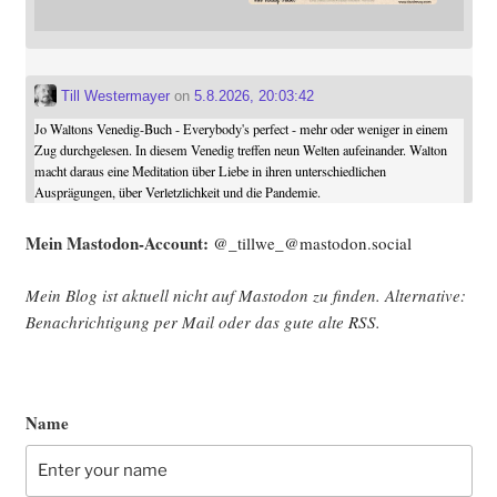
Till Westermayer
on
5.8.2026, 20:03:42
Jo Waltons Venedig-Buch - Everybody's perfect - mehr oder weniger in einem
Zug durchgelesen. In diesem Venedig treffen neun Welten aufeinander. Walton
macht daraus eine Meditation über Liebe in ihren unterschiedlichen
Ausprägungen, über Verletzlichkeit und die Pandemie.
Mein Mast­o­don-Account:
@_tillwe_@mastodon.social
Mein Blog ist aktu­ell nicht auf Mast­o­don zu fin­den. Alter­na­ti­ve:
Benach­rich­ti­gung per Mail oder das gute alte
RSS
.
Name