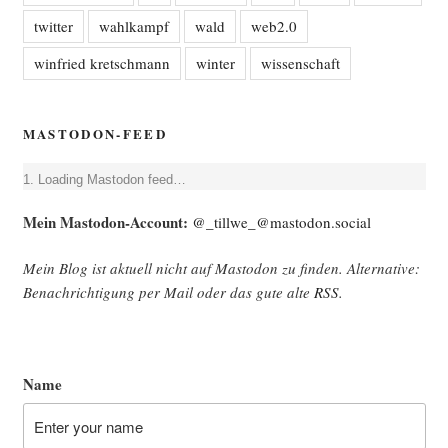
twitter
wahlkampf
wald
web2.0
winfried kretschmann
winter
wissenschaft
MASTODON-FEED
Loa­ding Mast­o­don feed…
Mein Mast­o­don-Account:
@_tillwe_@mastodon.social
Mein Blog ist aktu­ell nicht auf Mast­o­don zu fin­den. Alter­na­ti­ve:
Benach­rich­ti­gung per Mail oder das gute alte
RSS
.
Name