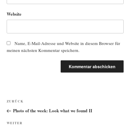
Website
Name, E-Mail-Adresse und Website in diesem Browser für
meinen nächsten Kommentar speichern.
Beitragsnavigation
Vorheriger
ZURÜCK
Beitrag
Photo of the week: Look what we found II
Nächster
WEITER