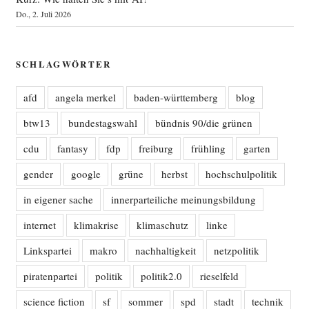
Do., 2. Juli 2026
SCHLAGWÖRTER
afd
angela merkel
baden-württemberg
blog
btw13
bundestagswahl
bündnis 90/die grünen
cdu
fantasy
fdp
freiburg
frühling
garten
gender
google
grüne
herbst
hochschulpolitik
in eigener sache
innerparteiliche meinungsbildung
internet
klimakrise
klimaschutz
linke
Linkspartei
makro
nachhaltigkeit
netzpolitik
piratenpartei
politik
politik2.0
rieselfeld
science fiction
sf
sommer
spd
stadt
technik