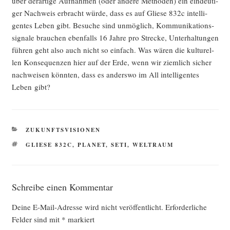
über der­ar­ti­ge Auf­nah­men (oder ande­re Metho­den) ein ein­deu­ti­
ger Nach­weis erbracht wür­de, dass es auf Glie­se 832c intel­li­
gen­tes Leben gibt. Besu­che sind unmög­lich, Kom­mu­ni­ka­ti­ons­
si­gna­le brau­chen eben­falls 16 Jah­re pro Stre­cke, Unter­hal­tun­gen
füh­ren geht also auch nicht so ein­fach. Was wären die kul­tu­rel­
len Kon­se­quen­zen hier auf der Erde, wenn wir ziem­lich sicher
nach­wei­sen könn­ten, dass es anders­wo im All intel­li­gen­tes
Leben gibt?
KATEGORIEN
ZUKUNFTSVISIONEN
SCHLAGWÖRTER
GLIESE 832C
,
PLANET
,
SETI
,
WELTRAUM
Schreibe einen Kommentar
Deine E-Mail-Adresse wird nicht veröffentlicht.
Erforderliche
Felder sind mit
*
markiert