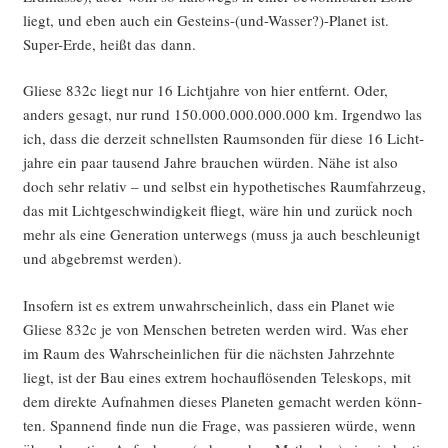
liegt, und eben auch ein Gesteins-(und-Wasser?)-Planet ist.
Super-Erde, heißt das dann.
Glie­se 832c liegt nur 16 Licht­jah­re von hier ent­fernt. Oder,
anders gesagt, nur rund 150.000.000.000.000 km. Irgend­wo las
ich, dass die der­zeit schnells­ten Raum­son­den für die­se 16 Licht­
jah­re ein paar tau­send Jah­re brau­chen wür­den. Nähe ist also
doch sehr rela­tiv – und selbst ein hypo­the­ti­sches Raum­fahr­zeug,
das mit Licht­ge­schwin­dig­keit fliegt, wäre hin und zurück noch
mehr als eine Gene­ra­ti­on unter­wegs (muss ja auch beschleu­nigt
und abge­bremst werden).
Inso­fern ist es extrem unwahr­schein­lich, dass ein Pla­net wie
Glie­se 832c je von Men­schen betre­ten wer­den wird. Was eher
im Raum des Wahr­schein­li­chen für die nächs­ten Jahr­zehn­te
liegt, ist der Bau eines extrem hoch­auf­lö­sen­den Tele­skops, mit
dem direk­te Auf­nah­men die­ses Pla­ne­ten gemacht wer­den könn­
ten. Span­nend fin­de nun die Fra­ge, was pas­sie­ren wür­de, wenn