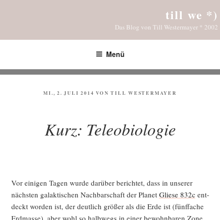
Zum
till we *)
Inhalt
Das Blog von Till Westermayer * 2002
springen
Menü
VERÖFFENTLICHT
MI., 2. JULI 2014
VON
TILL WESTERMAYER
AM
Kurz: Teleobiologie
Vor eini­gen Tagen wur­de dar­über berich­tet, dass in unse­rer
nächs­ten galak­ti­schen Nach­bar­schaft der Pla­net
Glie­se 832c
ent­
deckt wor­den ist, der deut­lich grö­ßer als die Erde ist (fünf­fa­che
Erd­mas­se), aber wohl so halb­wegs in einer bewohn­ba­ren Zone