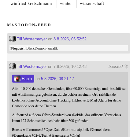
winfried kretschmann
winter
wissenschaft
MASTODON-FEED
Till Westermayer
on
8.8.2026, 05:52:52
@
fugueish
BlackDemon (small).
Till Westermayer
on 7.8.2026, 10:12:43
boosted 🚀
Haplo
on
5.8.2026, 08:21:17
Alle ~10.700 deutschen Gemeinden, über 60.000 Ratsanträge und -beschlüsse
mit Abstimmungsergebnissen, durchsuchbar an einem Ort: ratsblick.de -
kostenlos, ohne Account, ohne Tracking, Inklusive E-Mail-Alerts für deine
Gemeinde oder deine Themen
Aufbauend auf dem OParl-Standard von
@
okfde
: das offizielle Verzeichnis
kennt 127 Schnittstellen, ich habe über 500 gefunden.
Boosts willkommen!
#
OpenData
#
Kommunalpolitik
#
Gemeinderat
#
Demokratie
#
CivicTech
#
Transparenz
#
OParl