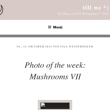
Zum
till we *)
Inhalt
Das Blog von Till Westermayer * 2002
springen
Menü
VERÖFFENTLICHT
SA., 13. OKTOBER 2012
VON
TILL WESTERMAYER
AM
Photo of the week:
Mushrooms VII