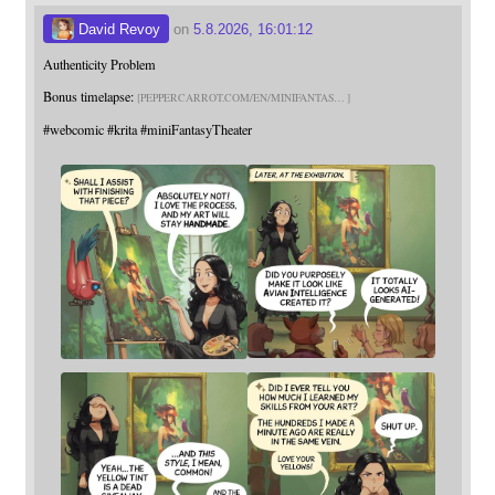
David Revoy
on
5.8.2026, 16:01:12
Authenticity Problem
Bonus timelapse:
PEPPERCARROT.COM/EN/MINIFANTAS
#
webcomic
#
krita
#
miniFantasyTheater