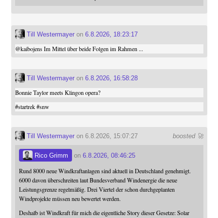
Till Westermayer
on
6.8.2026, 18:23:17
@
kaibojens
Im Mittel über beide Folgen im Rahmen ...
Till Westermayer
on
6.8.2026, 16:58:28
Bonnie Taylor meets Klingon opera?
#
startrek
#
snw
Till Westermayer
on 6.8.2026, 15:07:27
boosted 🚀
Rico Grimm
on
6.8.2026, 08:46:25
Rund 8000 neue Windkraftanlagen sind aktuell in Deutschland genehmigt.
6000 davon überschreiten laut Bundesverband Windenergie die neue
Leistungsgrenze regelmäßig. Drei Viertel der schon durchgeplanten
Windprojekte müssen neu bewertet werden.
Deshalb ist Windkraft für mich die eigentliche Story dieser Gesetze: Solar