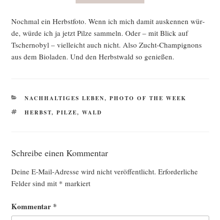
Noch­mal ein Herbst­fo­to. Wenn ich mich damit aus­ken­nen wür­
de, wür­de ich ja jetzt Pil­ze sam­meln. Oder – mit Blick auf
Tscher­no­byl – viel­leicht auch nicht. Also Zucht-Cham­pi­gnons
aus dem Bio­la­den. Und den Herbst­wald so genießen.
KATEGORIEN
NACHHALTIGES LEBEN
,
PHOTO OF THE WEEK
SCHLAGWÖRTER
HERBST
,
PILZE
,
WALD
Schreibe einen Kommentar
Deine E-Mail-Adresse wird nicht veröffentlicht.
Erforderliche
Felder sind mit
*
markiert
Kommentar
*