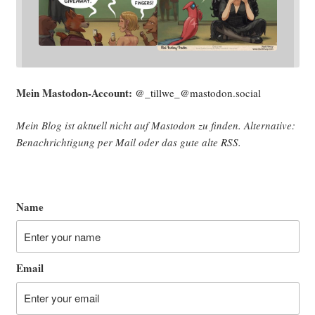
Mein Mast­o­don-Account:
@_tillwe_@mastodon.social
Mein Blog ist aktu­ell nicht auf Mast­o­don zu fin­den. Alter­na­ti­ve:
Benach­rich­ti­gung per Mail oder das gute alte
RSS
.
Name
Email