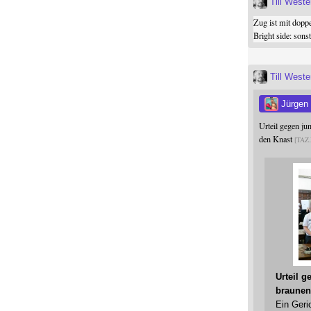
Till West
Zug ist mit dopp
Bright side: son
Till West
Jürgen
Urteil gegen j
den Knast
TAZ
Urteil 
braunen
Ein Geri