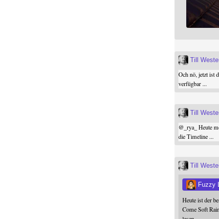
Till West
Och nö, jetzt ist 
verfügbar ...
Till West
@
_rya_
Heute mor
die Timeline ...
Till West
Fuzzy 
Heute ist der b
Come Soft Rain
lesen.