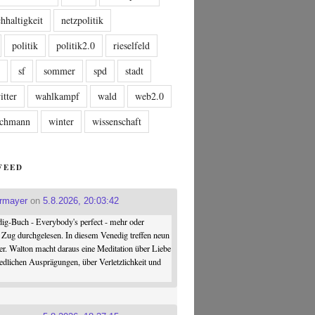
hhaltigkeit
netzpolitik
politik
politik2.0
rieselfeld
n
sf
sommer
spd
stadt
itter
wahlkampf
wald
web2.0
tschmann
winter
wissenschaft
FEED
ermayer
on
5.8.2026, 20:03:42
ig-Buch - Everybody's perfect - mehr oder
 Zug durchgelesen. In diesem Venedig treffen neun
er. Walton macht daraus eine Meditation über Liebe
iedlichen Ausprägungen, über Verletzlichkeit und