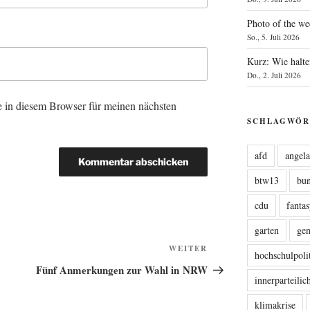
Photo of the we
So., 5. Juli 2026
Kurz: Wie halte
Do., 2. Juli 2026
 in diesem Browser für meinen nächsten
SCHLAGWÖR
afd
angel
btw13
bu
cdu
fanta
garten
ge
Nächster
WEITER
hochschulpoli
Beitrag
Fünf Anmerkungen zur Wahl in NRW
innerparteili
klimakrise