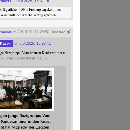
ermayer
on
5.8.2026, 18:37:15
elt ärgerlichen +59 in Freiburg angekommen.
st wäre vmtl. der Anschluss weg gewesen..
ermayer
on 5.8.2026, 15:28:56
boosted
 Kasek
on
5.8.2026, 15:20:41
unge Nazigruppe: Vom braunen Kinderzimmer in
.DE/URTEIL-GEGEN-JUNGE-NAZI
gegen junge Nazigruppe: Vom
 Kinderzimmer in den Knast
cht hat Mitglieder der „Letzten