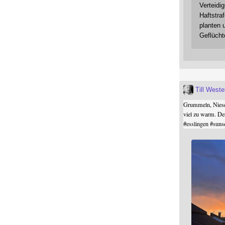
Verteidi
Haftstraf
planten 
Geflücht
Till West
Grummeln, Niesel
viel zu warm. De
#
esslingen
#
suns