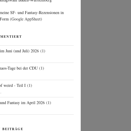
 meine SF- und Fantasy-Rezensionen in
 Form
(Google AppSheet)
MMENTIERT
 im Juni (und Juli) 2026
(
1
)
d
haos-Tage bei der CDU
(
1
)
f weird - Teil I
(
1
)
..
 und Fantasy im April 2026
(
1
)
N BEITRÄGE