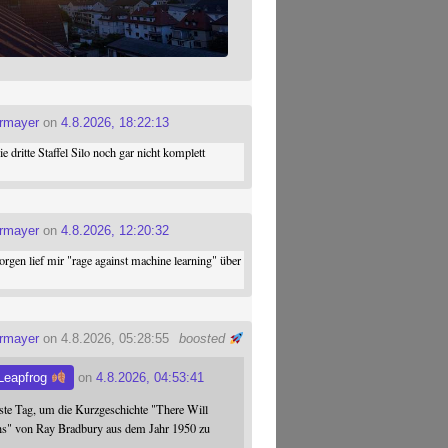
ermayer
on
4.8.2026, 18:22:13
die dritte Staffel Silo noch gar nicht komplett
ermayer
on
4.8.2026, 12:20:32
gen lief mir "rage against machine learning" über
ermayer
on 4.8.2026, 05:28:55
boosted
Leapfrog
on
4.8.2026, 04:53:41
este Tag, um die Kurzgeschichte "There Will
s" von Ray Bradbury aus dem Jahr 1950 zu