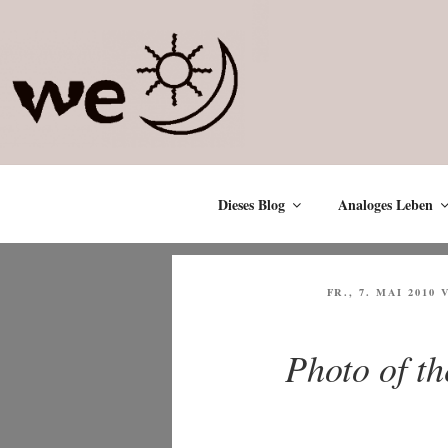
Zum
Inhalt
springen
Dieses Blog
Analoges Leben
VERÖFFENTLICH
FR., 7. MAI 2010
AM
Photo of t