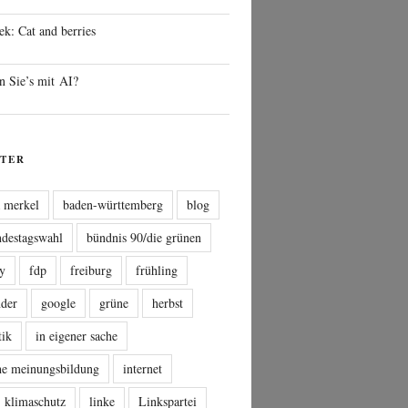
ek: Cat and berries
n Sie’s mit AI?
TER
a merkel
baden-württemberg
blog
ndestagswahl
bündnis 90/die grünen
sy
fdp
freiburg
frühling
nder
google
grüne
herbst
tik
in eigener sache
che meinungsbildung
internet
klimaschutz
linke
Linkspartei