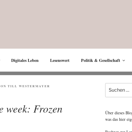
Digitales Leben
Lesenswert
Politik & Gesellschaft
Suche
T
VON
TILL WESTERMAYER
nach:
he week: Frozen
Über dieses Blo
was das hier eig
Rechner zur La