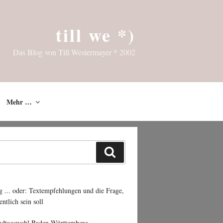
till we *)
Das Blog von Till Westermayer * 2002
Mehr …
Suchen
g ... oder: Textempfehlungen und die Frage,
entlich sein soll
ndtagswahl Baden-Württemberg