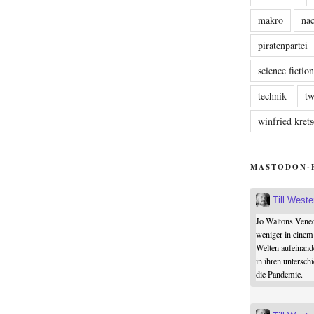
makro
nac
piratenpartei
science fictio
technik
tw
winfried kre
MASTODON-
Till West
Jo Waltons Vened
weniger in einem
Welten aufeinand
in ihren untersch
die Pandemie.