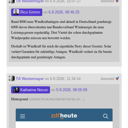
Till Westermayer
on 6.8.2026, 15:07:27
boosted
Rico Grimm
on
6.8.2026, 08:46:25
Rund 8000 neue Windkraftanlagen sind aktuell in Deutschland genehmigt.
6000 davon überschreiten laut Bundesverband Windenergie die neue
Leistungsgrenze regelmäßig. Drei Viertel der schon durchgeplanten
Windprojekte müssen neu bewertet werden.
Deshalb ist Windkraft für mich die eigentliche Story dieser Gesetze: Solar
verliert Garantien für zukünftige Anlagen. Windkraft verliert sie für bereits
durchgeplante und genehmigte Anlagen.
Till Westermayer
on 6.8.2026, 11:34:14
boosted
Katharina Nocun
on
5.8.2026, 08:05:09
Hintergrund:
ZDFHEUTE.DE/POLITIK/DEUTSCHLAN