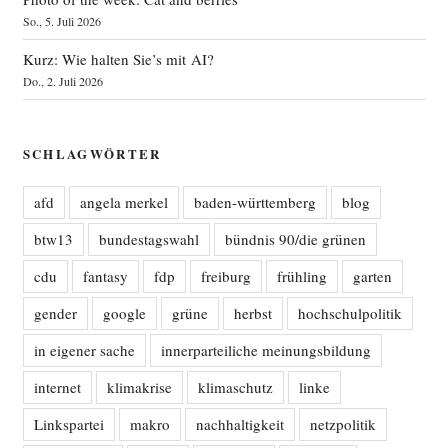
So., 5. Juli 2026
Kurz: Wie halten Sie’s mit AI?
Do., 2. Juli 2026
SCHLAGWÖRTER
afd
angela merkel
baden-württemberg
blog
btw13
bundestagswahl
bündnis 90/die grünen
cdu
fantasy
fdp
freiburg
frühling
garten
gender
google
grüne
herbst
hochschulpolitik
in eigener sache
innerparteiliche meinungsbildung
internet
klimakrise
klimaschutz
linke
Linkspartei
makro
nachhaltigkeit
netzpolitik