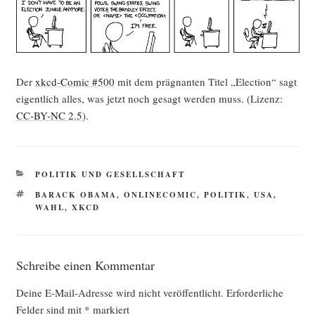
Der
xkcd-Comic #500
mit dem prä­gnan­ten Titel „Elec­tion“ sagt
eigent­lich alles, was jetzt noch gesagt wer­den muss. (Lizenz:
CC-BY-NC 2.5
).
KATEGORIEN
POLITIK UND GESELLSCHAFT
SCHLAGWÖRTER
BARACK OBAMA
,
ONLINECOMIC
,
POLITIK
,
USA
,
WAHL
,
XKCD
Schreibe einen Kommentar
Deine E-Mail-Adresse wird nicht veröffentlicht.
Erforderliche
Felder sind mit
*
markiert