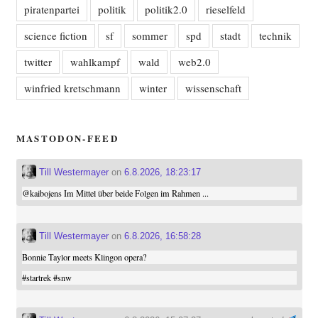
piratenpartei
politik
politik2.0
rieselfeld
science fiction
sf
sommer
spd
stadt
technik
twitter
wahlkampf
wald
web2.0
winfried kretschmann
winter
wissenschaft
MASTODON-FEED
Till Westermayer
on
6.8.2026, 18:23:17
@
kaibojens
Im Mittel über beide Folgen im Rahmen ...
Till Westermayer
on
6.8.2026, 16:58:28
Bonnie Taylor meets Klingon opera?
#
startrek
#
snw