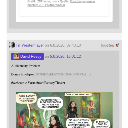
Till Westermayer
on 6.8.2026, 07:43:10
boosted
David Revoy
on
5.8.2026, 16:01:12
Authenticity Problem
Bonus timelapse:
PEPPERCARROT.COM/EN/MINIFANTAS
#
webcomic
#
krita
#
miniFantasyTheater