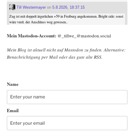
Till Westermayer
on
5.8.2026, 18:37:15
Zug ist mit doppelt ärgerlichen +59 in Freiburg angekommen. Bright side: sonst
wäre vmtl. der Anschluss weg gewesen..
Mein Mast­o­don-Account:
@_tillwe_@mastodon.social
Mein Blog ist aktu­ell nicht auf Mast­o­don zu fin­den. Alter­na­ti­ve:
Benach­rich­ti­gung per Mail oder das gute alte
RSS
.
Name
Email