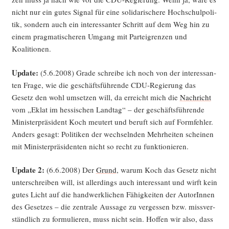
nicht nur ein gutes Signal für eine soli­da­ri­sche­re Hoch­schul­po­li­
tik, son­dern auch ein inter­es­san­ter Schritt auf dem Weg hin zu
einem prag­ma­ti­sche­ren Umgang mit Par­tei­gren­zen und
Koalitionen.
Update:
(5.6.2008) Gra­de schrei­be ich noch von der inter­es­san­
ten Fra­ge, wie die geschäfts­füh­ren­de CDU-Regie­rung das
Gesetz den wohl umset­zen will, da erreicht mich die
Nach­richt
vom „Eklat im hes­si­schen Land­tag“ – der geschäfts­füh­ren­de
Minis­ter­prä­si­dent Koch meu­tert und beruft sich auf Form­feh­ler.
Anders gesagt: Poli­ti­ken der wech­seln­den Mehr­hei­ten schei­nen
mit Minis­ter­prä­si­den­ten nicht so recht zu funktionieren.
Update 2:
(6.6.2008) Der
Grund
, war­um Koch das Gesetz nicht
unter­schrei­ben will, ist aller­dings auch inter­es­sant und wirft kein
gutes Licht auf die hand­werk­li­chen Fähig­kei­ten der AutorIn­nen
des Geset­zes – die zen­tra­le Aus­sa­ge zu ver­ges­sen bzw. miss­ver­
ständ­lich zu for­mu­lie­ren, muss nicht sein. Hof­fen wir also, dass