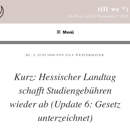
Zum
till we *)
Inhalt
Das Blog von Till Westermayer * 2002
springen
Menü
VERÖFFENTLICHT
DI., 3. JUNI 2008
VON
TILL WESTERMAYER
AM
Kurz: Hessischer Landtag
schafft Studiengebühren
wieder ab (Update 6: Gesetz
unterzeichnet)