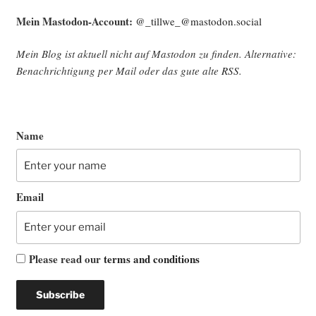
Mein Mast­o­don-Account:
@_tillwe_@mastodon.social
Mein Blog ist aktu­ell nicht auf Mast­o­don zu fin­den. Alter­na­ti­ve:
Benach­rich­ti­gung per Mail oder das gute alte
RSS
.
Name
Email
Please read our
terms and conditions