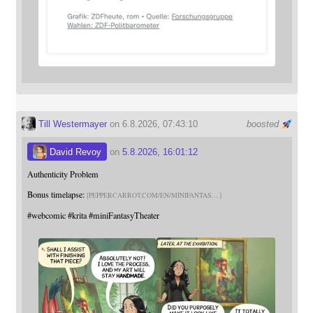
Till Westermayer
on 6.8.2026, 07:43:10
boosted
David Revoy
on
5.8.2026, 16:01:12
Authenticity Problem
Bonus timelapse:
PEPPERCARROT.COM/EN/MINIFANTAS
#
webcomic
#
krita
#
miniFantasyTheater