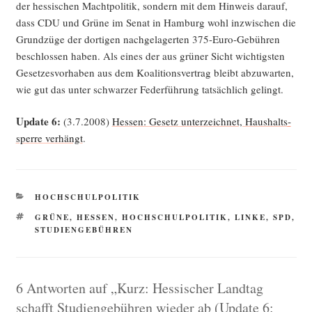
der hes­si­schen Macht­po­li­tik, son­dern mit dem Hin­weis dar­auf,
dass CDU und Grü­ne im Senat in Ham­burg wohl inzwi­schen die
Grund­zü­ge der dor­ti­gen nach­ge­la­ger­ten 375-Euro-Gebüh­ren
beschlos­sen haben. Als eines der aus grü­ner Sicht wich­tigs­ten
Geset­zes­vor­ha­ben aus dem Koali­ti­ons­ver­trag bleibt abzu­war­ten,
wie gut das unter schwar­zer Feder­füh­rung tat­säch­lich gelingt.
Update 6:
(3.7.2008)
Hes­sen: Gesetz unter­zeich­net, Haus­halts­
sper­re ver­hängt
.
KATEGORIEN
HOCHSCHULPOLITIK
SCHLAGWÖRTER
GRÜNE
,
HESSEN
,
HOCHSCHULPOLITIK
,
LINKE
,
SPD
,
STUDIENGEBÜHREN
6 Antworten auf „Kurz: Hessischer Landtag
schafft Studiengebühren wieder ab (Update 6: