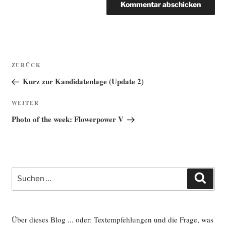
Beitragsnavigation
Vorheriger
ZURÜCK
Beitrag
Kurz zur Kandidatenlage (Update 2)
Nächster
WEITER
Beitrag
Photo of the week: Flowerpower V
Suche
Such
nach:
Über dieses Blog ... oder: Textempfehlungen und die Frage, was