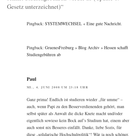
Gesetz unterzeichnet)“
Pingback:
SYSTEMWECHSEL « Eine gute Nachricht.
Pingback:
GruenesFreiburg » Blog Archiv » Hessen schafft
Studiengebühren ab
Paul
MI., 4. JUNI 2008 UM 23:18 UHR
Ganz pri­ma! End­lich ist stu­die­ren wie­der „für umme“ –
auch, wenn Papi zu den Bes­ser­ver­die­nen­den gehört, man
selbst spä­ter als Anwalt die dicke Kne­te macht und/oder
eigent­lich sowie­so kein Bock auf’s Stu­di­um hat, einem aber
auch sonst nix Bes­se­res ein­fällt. Dan­ke, lie­be Sozis, für
die­se „soli­da­ri­sche Hoch­schul­po­li­tik“! Wär ja noch schö­ner,