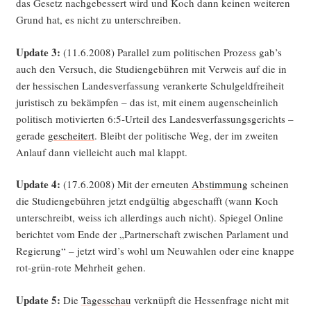
das Gesetz nach­ge­bes­sert wird und Koch dann kei­nen wei­te­ren
Grund hat, es nicht zu unterschreiben.
Update 3:
(11.6.2008) Par­al­lel zum poli­ti­schen Pro­zess gab’s
auch den Ver­such, die Stu­di­en­ge­büh­ren mit Ver­weis auf die in
der hes­si­schen Lan­des­ver­fas­sung ver­an­ker­te Schul­geld­frei­heit
juris­tisch zu bekämp­fen – das ist, mit einem augen­schein­lich
poli­tisch moti­vier­ten 6:5‑Urteil des Lan­des­ver­fas­sungs­ge­richts –
gera­de
geschei­tert
. Bleibt der poli­ti­sche Weg, der im zwei­ten
Anlauf dann viel­leicht auch mal klappt.
Update 4:
(17.6.2008) Mit der erneu­ten
Abstim­mung
schei­nen
die Stu­di­en­ge­büh­ren jetzt end­gül­tig abge­schafft (wann Koch
unter­schreibt, weiss ich aller­dings auch nicht). Spie­gel Online
berich­tet vom Ende der „Part­ner­schaft zwi­schen Par­la­ment und
Regie­rung“ – jetzt wird’s wohl um Neu­wah­len oder eine knap­pe
rot-grün-rote Mehr­heit gehen.
Update 5:
Die
Tages­schau
ver­knüpft die Hes­sen­fra­ge nicht mit