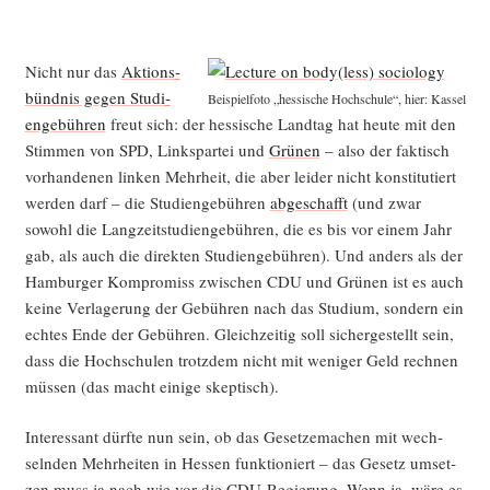
Nicht nur das
Akti­ons­
bünd­nis gegen Stu­di­
Bei­spiel­fo­to „hes­si­sche Hoch­schu­le“, hier: Kassel
en­ge­büh­ren
freut sich: der hes­si­sche Land­tag hat heu­te mit den
Stim­men von SPD, Links­par­tei und
Grü­nen
– also der fak­tisch
vor­han­de­nen lin­ken Mehr­heit, die aber lei­der nicht kon­sti­tu­tiert
wer­den darf – die Stu­di­en­ge­büh­ren
abge­schafft
(und zwar
sowohl die Lang­zeit­stu­di­en­ge­büh­ren, die es bis vor einem Jahr
gab, als auch die direk­ten Stu­di­en­ge­büh­ren). Und anders als der
Ham­bur­ger Kom­pro­miss zwi­schen CDU und Grü­nen ist es auch
kei­ne Ver­la­ge­rung der Gebüh­ren nach das Stu­di­um, son­dern ein
ech­tes Ende der Gebüh­ren. Gleich­zei­tig soll sicher­ge­stellt sein,
dass die Hoch­schu­len trotz­dem nicht mit weni­ger Geld rech­nen
müs­sen (das macht eini­ge skeptisch).
Inter­es­sant dürf­te nun sein, ob das Geset­ze­ma­chen mit wech­
seln­den Mehr­hei­ten in Hes­sen funk­tio­niert – das Gesetz umset­
zen muss ja nach wie vor die CDU-Regie­rung. Wenn ja, wäre es