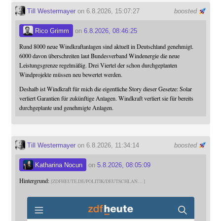
Till Westermayer
on 6.8.2026, 15:07:27
boosted
Rico Grimm
on
6.8.2026, 08:46:25
Rund 8000 neue Windkraftanlagen sind aktuell in Deutschland genehmigt.
6000 davon überschreiten laut Bundesverband Windenergie die neue
Leistungsgrenze regelmäßig. Drei Viertel der schon durchgeplanten
Windprojekte müssen neu bewertet werden.
Deshalb ist Windkraft für mich die eigentliche Story dieser Gesetze: Solar
verliert Garantien für zukünftige Anlagen. Windkraft verliert sie für bereits
durchgeplante und genehmigte Anlagen.
Till Westermayer
on 6.8.2026, 11:34:14
boosted
Katharina Nocun
on
5.8.2026, 08:05:09
Hintergrund:
ZDFHEUTE.DE/POLITIK/DEUTSCHLAN