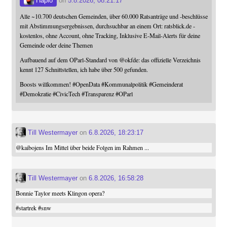
Haplo
on
5.8.2026, 08:21:17
Alle ~10.700 deutschen Gemeinden, über 60.000 Ratsanträge und -beschlüsse
mit Abstimmungsergebnissen, durchsuchbar an einem Ort: ratsblick.de -
kostenlos, ohne Account, ohne Tracking, Inklusive E-Mail-Alerts für deine
Gemeinde oder deine Themen
Aufbauend auf dem OParl-Standard von
@
okfde
: das offizielle Verzeichnis
kennt 127 Schnittstellen, ich habe über 500 gefunden.
Boosts willkommen!
#
OpenData
#
Kommunalpolitik
#
Gemeinderat
#
Demokratie
#
CivicTech
#
Transparenz
#
OParl
Till Westermayer
on
6.8.2026, 18:23:17
@
kaibojens
Im Mittel über beide Folgen im Rahmen ...
Till Westermayer
on
6.8.2026, 16:58:28
Bonnie Taylor meets Klingon opera?
#
startrek
#
snw