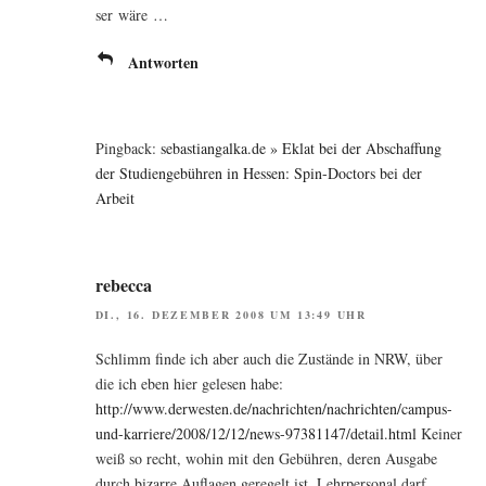
ser wäre …
Antworten
Pingback:
sebastiangalka.de » Eklat bei der Abschaffung
der Studiengebühren in Hessen: Spin-Doctors bei der
Arbeit
rebecca
DI., 16. DEZEMBER 2008 UM 13:49 UHR
Schlimm fin­de ich aber auch die Zustän­de in NRW, über
die ich eben hier gele­sen habe:
http://www.derwesten.de/nachrichten/nachrichten/campus-
und-karriere/2008/12/12/news-97381147/detail.html
Kei­ner
weiß so recht, wohin mit den Gebüh­ren, deren Aus­ga­be
durch bizar­re Auf­la­gen gere­gelt ist. Lehr­per­so­nal darf