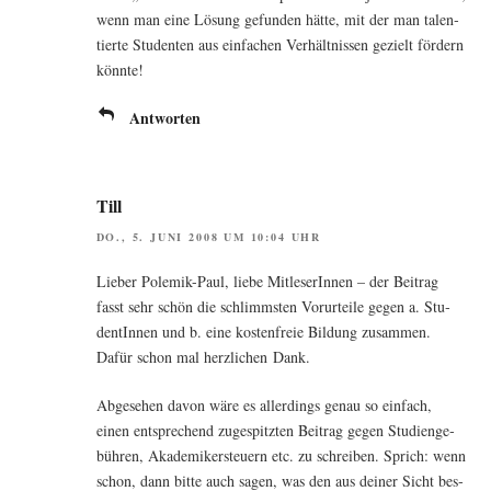
wenn man eine Lösung gefun­den hät­te, mit der man talen­
tier­te Stu­den­ten aus ein­fa­chen Ver­hält­nis­sen gezielt för­dern
könnte!
Antworten
Till
DO., 5. JUNI 2008 UM 10:04 UHR
Lie­ber Pole­mik-Paul, lie­be Mit­le­se­rIn­nen – der Bei­trag
fasst sehr schön die schlimms­ten Vor­ur­tei­le gegen a. Stu­
den­tIn­nen und b. eine kos­ten­freie Bil­dung zusam­men.
Dafür schon mal herz­li­chen Dank.
Abge­se­hen davon wäre es aller­dings genau so ein­fach,
einen ent­spre­chend zuge­spitz­ten Bei­trag gegen Stu­di­en­ge­
büh­ren, Aka­de­mi­ker­steu­ern etc. zu schrei­ben. Sprich: wenn
schon, dann bit­te auch sagen, was den aus dei­ner Sicht bes­